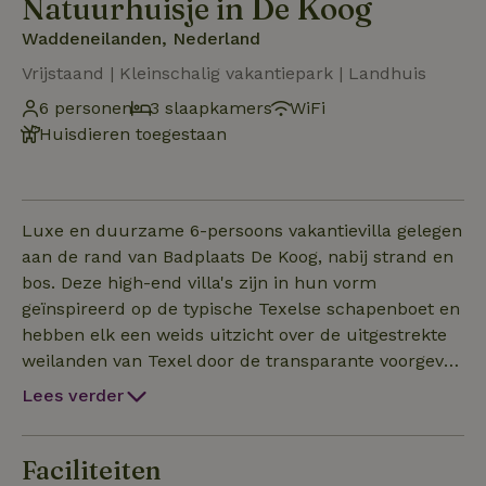
Natuurhuisje in De Koog
Waddeneilanden, Nederland
Vrijstaand | Kleinschalig vakantiepark | Landhuis
6 personen
3 slaapkamers
WiFi
Huisdieren toegestaan
Luxe en duurzame 6-persoons vakantievilla gelegen
aan de rand van Badplaats De Koog, nabij strand en
bos. Deze high-end villa's zijn in hun vorm
geïnspireerd op de typische Texelse schapenboet en
hebben elk een weids uitzicht over de uitgestrekte
weilanden van Texel door de transparante voorgevel.
Woonkamer: De royale living beschikt over een
Lees verder
zithoek met open haard, smart TV en
muzieksysteem. Er is een eethoek met een grote
eettafel voor 6 personen. De open keuken is
Faciliteiten