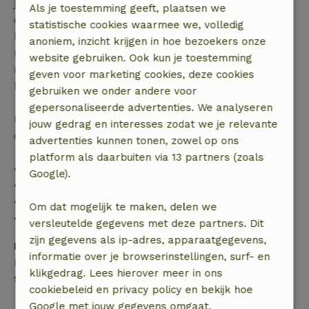
je boeking, bij een boekingsaanvraag meer dan 28
Als je toestemming geeft, plaatsen we
dagen voor aanvang. Bij een boeking met aanvang
statistische cookies waarmee we, volledig
binnen 28 dagen geldt gratis annuleren binnen 24
anoniem, inzicht krijgen in hoe bezoekers onze
uur. Bij annulering binnen gestelde periode heb je
website gebruiken. Ook kun je toestemming
recht op volledige terugbetaling van het
geven voor marketing cookies, deze cookies
boekingsbedrag.
gebruiken we onder andere voor
gepersonaliseerde advertenties. We analyseren
Daarna krijg je een deel van de reissom en 100% van
jouw gedrag en interesses zodat we je relevante
de borg terugbetaald:
advertenties kunnen tonen, zowel op ons
platform als daarbuiten via 13 partners (zoals
• tot 42 dagen voor aankomst: 70% terugbetaald
Google).
• 42–28 dagen voor aankomst: 40% terugbetaald
• 28 dagen tot de aankomstdag: 10% terugbetaald
Om dat mogelijk te maken, delen we
• op de aankomstdag of later: geen terugbetaling
versleutelde gegevens met deze partners. Dit
zijn gegevens als ip-adres, apparaatgegevens,
Borg
informatie over je browserinstellingen, surf- en
Een borg van € 250,00 is van toepassing. Je wordt
klikgedrag. Lees hierover meer in ons
terugbetaald na het uitchecken.
cookiebeleid en privacy policy en bekijk hoe
Google met jouw gegevens omgaat.