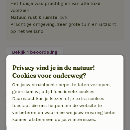
Het huisje was prachtig en van alle luxe
voorzien
Natuur, rust & ruimte: 5
/5
Prachtige omgeving, zeer grote tuin en uitzicht
op het weiland
Bekijk 1 beoordeling
Privacy vind je in de natuur!
Goed om te weten
Cookies voor onderweg?
Verblijfdetails
Om jouw struintocht soepel te laten verlopen,
gebruiken wij altijd functionele cookies.
Inchecken: 15:00- 18:00
Daarnaast kun je kiezen of je extra cookies
Uitchecken: 08:30- 10:00
toestaat die ons helpen om de website te
Contactloos verblijf mogelijk
verbeteren en waarmee we jouw ervaring beter
Gratis annuleren binnen 7 dagen
kunnen afstemmen op jouw interesses.
Gratis annuleren binnen 7 dagen na bevestiging van