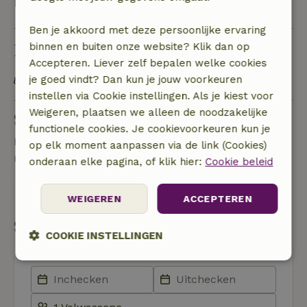
Bekijk alles
Ben je akkoord met deze persoonlijke ervaring
Duurzaamheid
binnen en buiten onze website? Klik dan op
Accepteren. Liever zelf bepalen welke cookies
je goed vindt? Dan kun je jouw voorkeuren
Energie label: A
instellen via Cookie instellingen. Als je kiest voor
Weigeren, plaatsen we alleen de noodzakelijke
Stel een vraag
functionele cookies. Je cookievoorkeuren kun je
Neem contact op met de verhuurder van het
op elk moment aanpassen via de link (Cookies)
natuurhuisje
onderaan elke pagina, of klik hier:
Cookie beleid
Stuur een bericht
WEIGEREN
ACCEPTEREN
Start mijn boeking
COOKIE INSTELLINGEN
Strikt
Prestatie
Targeting
noodzakelijk