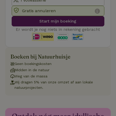
Functioneel
Niet-geclassificeerd
Gratis annuleren
Start mijn boeking
Er wordt je nog niets in rekening gebracht
Strikt noodzakelijk
Prestatie
Targeting
Functioneel
Niet-geclassificeerd
Boeken bij Natuurhuisje
Strikt noodzakelijke cookies maken de kernfunctionaliteiten
Geen boekingskosten
van de website mogelijk, zoals gebruikersaanmelding en
Midden in de natuur
accountbeheer. De website kan niet goed worden gebruikt
zonder de strikt noodzakelijke cookies.
Weg van de massa
Wij dragen 5% van onze omzet af aan lokale
Aanbieder
/
Naam
Vervaldatum
Omschrij
Domein
natuurprojecten.
_tt_enable_cookie
.natuurhuisje.nl
2 maanden
Deze coo
4 weken
gebruikt
voorkeur
gebruike
betrekkin
gebruik v
op de web