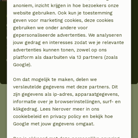
anoniem, inzicht krijgen in hoe bezoekers onze
website gebruiken. Ook kun je toestemming
geven voor marketing cookies, deze cookies
Samen met onze verhuurders
gebruiken we onder andere voor
dragen we bij aan
lokale
gepersonaliseerde advertenties. We analyseren
jouw gedrag en interesses zodat we je relevante
natuurprojecten
advertenties kunnen tonen, zowel op ons
platform als daarbuiten via 13 partners (zoals
Onze bijdrage aan een groenere planeet
Google).
Om dat mogelijk te maken, delen we
versleutelde gegevens met deze partners. Dit
zijn gegevens als ip-adres, apparaatgegevens,
Breng mensen dichterbij de
informatie over je browserinstellingen, surf- en
natuur
klikgedrag. Lees hierover meer in ons
cookiebeleid en privacy policy en bekijk hoe
Google met jouw gegevens omgaat.
+ 1 500 000