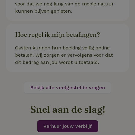
voor dat we nog lang van de mooie natuur
.natuurhuisje.nl
dagen
gebruikt 
Cookie-S
kunnen blijven genieten.
service 
cookievo
van bezo
onthoude
cookie-b
Hoe regel ik mijn betalingen?
Cookie-Sc
Google
noodzake
Privacy Policy
correct t
Gasten kunnen hun boeking veilig online
sqzl_session_id
.natuurhuisje.nl
29 minuten
Dit cooki
betalen. Wij zorgen er vervolgens voor dat
53
gebruikt
seconden
gebruiker
dit bedrag aan jou wordt uitbetaald.
onderhou
de webse
waardoor
consisten
efficiënte
gebruiker
Bekijk alle veelgestelde vragen
kan biede
paginabe
sessies.
Snel aan de slag!
_pinterest_ct_ua
Pinterest Inc.
1 jaar
Deze coo
.ct.pinterest.com
geplaatst 
tot Pinter
Marketin
Verhuur jouw verblijf