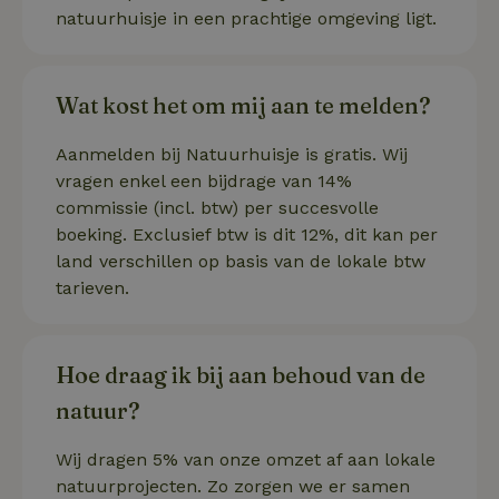
natuurhuisje in een prachtige omgeving ligt.
Wat kost het om mij aan te melden?
Strikt noodzakelijk
Prestatie
Targeting
Aanmelden bij Natuurhuisje is gratis. Wij
Functioneel
Niet-geclassificeerd
vragen enkel een bijdrage van 14%
commissie (incl. btw) per succesvolle
Strikt noodzakelijke cookies maken de kernfunctionaliteiten
boeking. Exclusief btw is dit 12%, dit kan per
van de website mogelijk, zoals gebruikersaanmelding en
accountbeheer. De website kan niet goed worden gebruikt
land verschillen op basis van de lokale btw
zonder de strikt noodzakelijke cookies.
tarieven.
Aanbieder
/
Naam
Vervaldatum
Omschrij
Domein
_tt_enable_cookie
.natuurhuisje.nl
2 maanden
Deze coo
Hoe draag ik bij aan behoud van de
4 weken
gebruikt
voorkeur
gebruike
natuur?
betrekkin
gebruik v
op de web
Wij dragen 5% van onze omzet af aan lokale
onthoude
natuurprojecten. Zo zorgen we er samen
CookieScriptConsent
CookieScript
4 weken 2
Deze coo