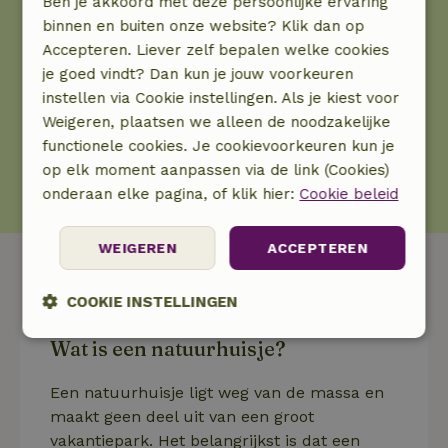
Ben je akkoord met deze persoonlijke ervaring
binnen en buiten onze website? Klik dan op
Gasten verbleven in een natuurhuisje
Accepteren. Liever zelf bepalen welke cookies
je goed vindt? Dan kun je jouw voorkeuren
+ 18 000
instellen via Cookie instellingen. Als je kiest voor
Weigeren, plaatsen we alleen de noodzakelijke
functionele cookies. Je cookievoorkeuren kun je
op elk moment aanpassen via de link (Cookies)
Huisjes op Natuurhuisje
onderaan elke pagina, of klik hier:
Cookie beleid
WEIGEREN
ACCEPTEREN
Veelgestelde vragen
COOKIE INSTELLINGEN
Wat is een natuurhuisje?
Strikt
Prestatie
Targeting
noodzakelijk
Een natuurhuisje ligt weg van de massa en
maakt geen deel uit van een groot
Functioneel
Niet-geclassificeerd
vakantiepark. Het belangrijkst is dat een