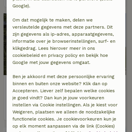
Google).
Om dat mogelijk te maken, delen we
versleutelde gegevens met deze partners. Dit
zijn gegevens als ip-adres, apparaatgegevens,
informatie over je browserinstellingen, surf- en
klikgedrag. Lees hierover meer in ons
cookiebeleid en privacy policy en bekijk hoe
Google met jouw gegevens omgaat.
Ben je akkoord met deze persoonlijke ervaring
Natuurhuisje in Beverwijk
binnen en buiten onze website? Klik dan op
Noord-Holland, Nederland
Accepteren. Liever zelf bepalen welke cookies
je goed vindt? Dan kun je jouw voorkeuren
4 personen
1 slaapkamer
instellen via Cookie instellingen. Als je kiest voor
bekijk
Weigeren, plaatsen we alleen de noodzakelijke
functionele cookies. Je cookievoorkeuren kun je
op elk moment aanpassen via de link (Cookies)