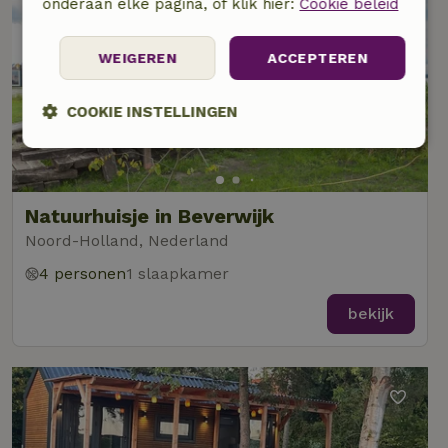
onderaan elke pagina, of klik hier:
Cookie beleid
WEIGEREN
ACCEPTEREN
COOKIE INSTELLINGEN
Strikt
Prestatie
Targeting
noodzakelijk
Natuurhuisje in Beverwijk
Noord-Holland, Nederland
Functioneel
Niet-geclassificeerd
4 personen
1 slaapkamer
bekijk
Strikt noodzakelijk
Prestatie
Targeting
Functioneel
Niet-geclassificeerd