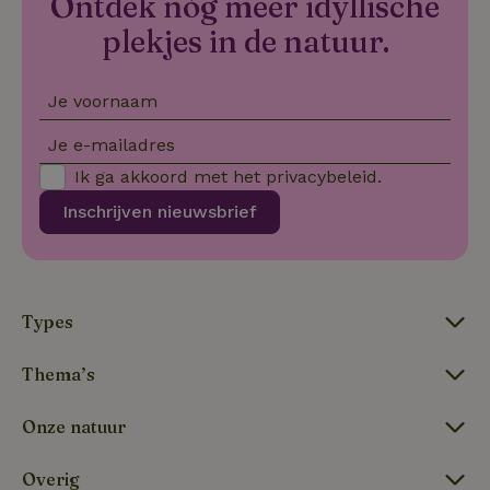
Ontdek nóg meer idyllische
_nhftconstraint_new-
www.natuurhuisje.nl
Sessie
plekjes in de natuur.
calendar
Je voornaam
tf-Unga6Zb0-closed
.natuurhuisje.nl
Sessie
Je e-mailadres
Ik ga akkoord met het
privacybeleid
.
Inschrijven nieuwsbrief
Types
tf_respondent_cc
Typeform
5 maanden
Thema’s
.typeform.com
3 weken
Onze natuur
Overig