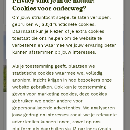
Privacy vind je in de natuur!
5 personen
2 slaapkamers
Cookies voor onderweg?
bekijk
Om jouw struintocht soepel te laten verlopen,
gebruiken wij altijd functionele cookies.
Daarnaast kun je kiezen of je extra cookies
toestaat die ons helpen om de website te
verbeteren en waarmee we jouw ervaring beter
kunnen afstemmen op jouw interesses.
Als je toestemming geeft, plaatsen we
statistische cookies waarmee we, volledig
anoniem, inzicht krijgen in hoe bezoekers onze
website gebruiken. Ook kun je toestemming
geven voor marketing cookies, deze cookies
Natuurhuisje in Beverwijk
gebruiken we onder andere voor
Noord-Holland, Nederland
gepersonaliseerde advertenties. We analyseren
jouw gedrag en interesses zodat we je relevante
2 personen
1 slaapkamer
advertenties kunnen tonen, zowel op ons
bekijk
platform als daarbuiten via 13 partners (zoals