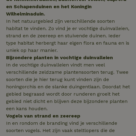
Corporation
_nhftconstraint_search-
www.natuurhuisje.nl
Sessie
.natuurhuisje.nl
en Schapenduinen en het Koningin
group-locations
Wilhelminaduin.
In het natuurgebied zijn verschillende soorten
habitat te vinden. Zo vind je er vochtige duinvalleien,
_nhftconstraint_safety-
www.natuurhuisje.nl
Sessie
deposit-refund
strand en de zeereep en stuivende duinen. Ieder
ttcsid
.natuurhuisje.nl
2 maanden
type habitat herbergt haar eigen flora en fauna en is
4 weken
uniek op haar manier.
_uetvid
Microsoft
1 jaar
_nhft_search-lowest-price
www.natuurhuisje.nl
Sessie
Bijzondere planten in vochtige duinvalleien
Corporation
.natuurhuisje.nl
In de vochtige duinvalleien vindt men veel
verschillende zeldzame plantensoorten terug. Twee
soorten die je hier terug kunt vinden zijn de
honingorchis en de slanke duingentiaan. Doordat het
gebied begraasd wordt door runderen groeit het
FPLC
.natuurhuisje.nl
20 uur
gebied niet dicht en blijven deze bijzondere planten
MR
Microsoft
1 week
een kans houden.
Corporation
.c.bing.com
Vogels van strand en zeereep
In en rondom de branding vind je verschillende
soorten vogels. Het zijn vaak steltlopers die de
_gcl_au
Google LLC
2 maanden