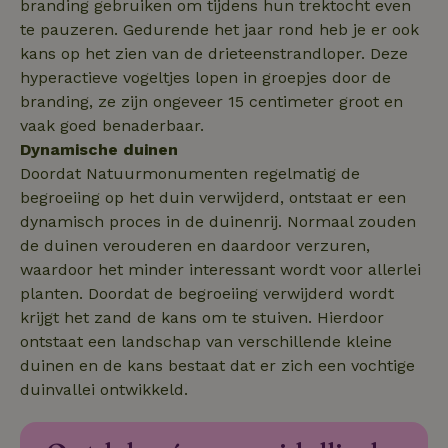
branding gebruiken om tijdens hun trektocht even
.natuurhuisje.nl
4 weken
te pauzeren. Gedurende het jaar rond heb je er ook
kans op het zien van de drieteenstrandloper. Deze
hyperactieve vogeltjes lopen in groepjes door de
branding, ze zijn ongeveer 15 centimeter groot en
vaak goed benaderbaar.
_nhft_safety-deposit-refund
www.natuurhuisje.nl
Sessie
Dynamische duinen
Doordat Natuurmonumenten regelmatig de
_fbp
Meta Platform
2 maanden
Inc.
4 weken
begroeiing op het duin verwijderd, ontstaat er een
.natuurhuisje.nl
dynamisch proces in de duinenrij. Normaal zouden
de duinen verouderen en daardoor verzuren,
_nhft_new-calendar
www.natuurhuisje.nl
Sessie
waardoor het minder interessant wordt voor allerlei
planten. Doordat de begroeiing verwijderd wordt
krijgt het zand de kans om te stuiven. Hierdoor
ontstaat een landschap van verschillende kleine
duinen en de kans bestaat dat er zich een vochtige
_nhftconstraint_search-
www.natuurhuisje.nl
Sessie
duinvallei ontwikkeld.
lowest-price