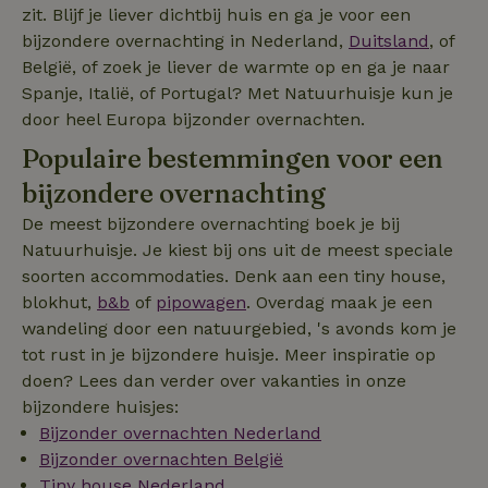
_nhft_safety-deposit-refund
www.natuurhuisje.nl
Sessie
zit. Blijf je liever dichtbij huis en ga je voor een
bijzondere overnachting in Nederland,
Duitsland
, of
België, of zoek je liever de warmte op en ga je naar
_fbp
Meta Platform
2 maanden
Inc.
4 weken
Spanje, Italië, of Portugal? Met Natuurhuisje kun je
.natuurhuisje.nl
door heel Europa bijzonder overnachten.
_nhft_new-calendar
www.natuurhuisje.nl
Sessie
Populaire bestemmingen voor een
bijzondere overnachting
De meest bijzondere overnachting boek je bij
Natuurhuisje. Je kiest bij ons uit de meest speciale
soorten accommodaties. Denk aan een tiny house,
_nhftconstraint_search-
www.natuurhuisje.nl
Sessie
blokhut,
b&b
of
pipowagen
. Overdag maak je een
lowest-price
wandeling door een natuurgebied, 's avonds kom je
tot rust in je bijzondere huisje. Meer inspiratie op
doen? Lees dan verder over vakanties in onze
_nhftconstraint_new-
www.natuurhuisje.nl
Sessie
calendar
bijzondere huisjes:
Bijzonder overnachten Nederland
Bijzonder overnachten België
tf-Unga6Zb0-closed
.natuurhuisje.nl
Sessie
Tiny house Nederland