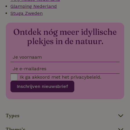
Glamping Nederland
Stuga Zweden
Ontdek nóg meer idyllische
plekjes in de natuur.
Je voornaam
tf_respondent_cc
Typeform
5 maanden
.typeform.com
3 weken
Je e-mailadres
Ik ga akkoord met het
privacybeleid
.
Inschrijven nieuwsbrief
Types
Thema’s