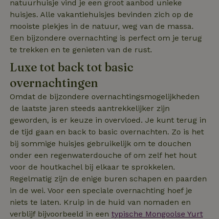
natuurhuisje vind je een groot aanbod unieke
gegenereerd
nummer toe te
huisjes. Alle vakantiehuisjes bevinden zich op de
wijzen als klant
Het is opgeno
mooiste plekjes in de natuur, weg van de massa.
in elk
_nhftconstraint_translations
www.natuurhuisje.nl
Sessie
paginaverzoek 
Een bijzondere overnachting is perfect om je terug
_pin_unauth
Pinterest Inc.
1 jaar
een site en wor
.natuurhuisje.nl
te trekken en te genieten van de rust.
gebruikt om
bezoekers-, ses
en
Luxe tot back tot basic
campagnegege
recently_viewed_houses
www.natuurhuisje.nl
te berekenen v
1 jaar
overnachtingen
de
analyserapport
_nhft_open-gds-onboarding
www.natuurhuisje.nl
Sessie
Omdat de bijzondere overnachtingsmogelijkheden
van de site.
FPID
Google
1 jaar 1
de laatste jaren steeds aantrekkelijker zijn
.natuurhuisje.nl
maand
_ga_JRK1QL37RY
.natuurhuisje.nl
1 jaar 1
Deze cookie wo
maand
gebruikt door
geworden, is er keuze in overvloed. Je kunt terug in
Google Analytic
de tijd gaan en back to basic overnachten. Zo is het
om de sessiest
te behouden.
bij sommige huisjes gebruikelijk om te douchen
nature_house_session
www.natuurhuisje.nl
1 week
onder een regenwaterdouche of om zelf het hout
_uetsid
Microsoft
1 dag
Corporation
voor de houtkachel bij elkaar te sprokkelen.
_nhftconstraint_search-
www.natuurhuisje.nl
Sessie
.natuurhuisje.nl
group-locations
Regelmatig zijn de enige buren schapen en paarden
in de wei. Voor een speciale overnachting hoef je
niets te laten. Kruip in de huid van nomaden en
_nhftconstraint_safety-
www.natuurhuisje.nl
Sessie
verblijf bijvoorbeeld in een
typische Mongoolse Yurt
deposit-refund