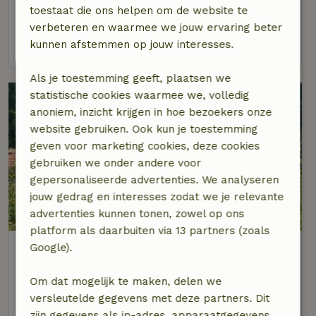
toestaat die ons helpen om de website te
5 personen
3 slaapkamers
verbeteren en waarmee we jouw ervaring beter
bekijk
kunnen afstemmen op jouw interesses.
Als je toestemming geeft, plaatsen we
statistische cookies waarmee we, volledig
anoniem, inzicht krijgen in hoe bezoekers onze
website gebruiken. Ook kun je toestemming
geven voor marketing cookies, deze cookies
gebruiken we onder andere voor
gepersonaliseerde advertenties. We analyseren
jouw gedrag en interesses zodat we je relevante
advertenties kunnen tonen, zowel op ons
platform als daarbuiten via 13 partners (zoals
Natuurhuisje in Baal
Google).
Vlaams-Brabant, België
Om dat mogelijk te maken, delen we
2 personen
1 slaapkamer
versleutelde gegevens met deze partners. Dit
zijn gegevens als ip-adres, apparaatgegevens,