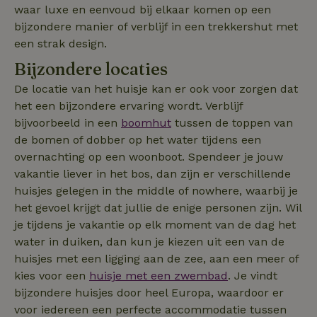
waar luxe en eenvoud bij elkaar komen op een
ttcsid
.natuurhuisje.nl
2 maanden
4 weken
bijzondere manier of verblijf in een trekkershut met
_uetvid
Microsoft
1 jaar
een strak design.
_nhft_search-lowest-price
www.natuurhuisje.nl
Sessie
Corporation
.natuurhuisje.nl
Bijzondere locaties
De locatie van het huisje kan er ook voor zorgen dat
het een bijzondere ervaring wordt. Verblijf
bijvoorbeeld in een
boomhut
tussen de toppen van
FPLC
.natuurhuisje.nl
20 uur
de bomen of dobber op het water tijdens een
overnachting op een woonboot. Spendeer je jouw
MR
Microsoft
1 week
Corporation
vakantie liever in het bos, dan zijn er verschillende
.c.bing.com
huisjes gelegen in the middle of nowhere, waarbij je
het gevoel krijgt dat jullie de enige personen zijn. Wil
je tijdens je vakantie op elk moment van de dag het
_gcl_au
Google LLC
2 maanden
water in duiken, dan kun je kiezen uit een van de
.natuurhuisje.nl
4 weken
huisjes met een ligging aan de zee, aan een meer of
kies voor een
huisje met een zwembad
. Je vindt
bijzondere huisjes door heel Europa, waardoor er
voor iedereen een perfecte accommodatie tussen