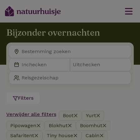
Bijzonder overnachten
Filters
Verwijder alle filters
Boot
Yurt
Pipowagen
Blokhut
Boomhut
Safaritent
Tiny house
Cabin