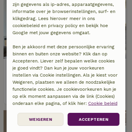
zijn gegevens als ip-adres, apparaatgegevens,
informatie over je browserinstellingen, surf- en
klikgedrag. Lees hierover meer in ons
cookiebeleid en privacy policy en bekijk hoe
Google met jouw gegevens omgaat.
Ben je akkoord met deze persoonlijke ervaring
binnen en buiten onze website? Klik dan op
Accepteren. Liever zelf bepalen welke cookies
Natuurhuisje in Schenkenzell
je goed vindt? Dan kun je jouw voorkeuren
Baden-Württemberg, Duitsland
instellen via Cookie instellingen. Als je kiest voor
Weigeren, plaatsen we alleen de noodzakelijke
8 personen
3 slaapkamers
functionele cookies. Je cookievoorkeuren kun je
bekijk
op elk moment aanpassen via de link (Cookies)
onderaan elke pagina, of klik hier:
Cookie beleid
WEIGEREN
ACCEPTEREN