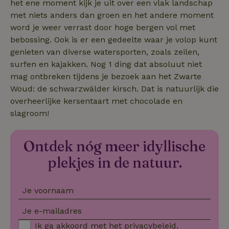
het ene moment kijk je uit over een vlak landschap
_nhft_safety-deposit-refund
www.natuurhuisje.nl
Sessie
met niets anders dan groen en het andere moment
word je weer verrast door hoge bergen vol met
bebossing. Ook is er een gedeelte waar je volop kunt
_fbp
Meta Platform
2 maanden
Inc.
4 weken
genieten van diverse watersporten, zoals zeilen,
.natuurhuisje.nl
surfen en kajakken. Nog 1 ding dat absoluut niet
mag ontbreken tijdens je bezoek aan het Zwarte
_nhft_new-calendar
www.natuurhuisje.nl
Sessie
Woud: de schwarzwälder kirsch. Dat is natuurlijk die
overheerlijke kersentaart met chocolade en
slagroom!
Ontdek nóg meer idyllische
_nhftconstraint_search-
www.natuurhuisje.nl
Sessie
lowest-price
plekjes in de natuur.
_nhftconstraint_new-
www.natuurhuisje.nl
Sessie
Je voornaam
calendar
Je e-mailadres
Ik ga akkoord met het
privacybeleid
.