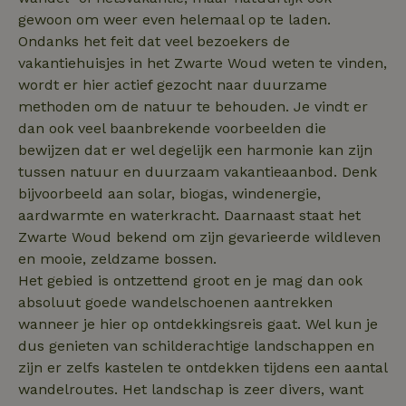
deposit-refund
gewoon om weer even helemaal op te laden.
ttcsid
.natuurhuisje.nl
2 maanden
Ondanks het feit dat veel bezoekers de
4 weken
vakantiehuisjes in het Zwarte Woud weten te vinden,
_uetvid
Microsoft
1 jaar
_nhft_search-lowest-price
www.natuurhuisje.nl
Sessie
Corporation
wordt er hier actief gezocht naar duurzame
.natuurhuisje.nl
methoden om de natuur te behouden. Je vindt er
dan ook veel baanbrekende voorbeelden die
bewijzen dat er wel degelijk een harmonie kan zijn
tussen natuur en duurzaam vakantieaanbod. Denk
FPLC
.natuurhuisje.nl
20 uur
bijvoorbeeld aan solar, biogas, windenergie,
aardwarmte en waterkracht. Daarnaast staat het
MR
Microsoft
1 week
Corporation
Zwarte Woud bekend om zijn gevarieerde wildleven
.c.bing.com
en mooie, zeldzame bossen.
Het gebied is ontzettend groot en je mag dan ook
absoluut goede wandelschoenen aantrekken
_gcl_au
Google LLC
2 maanden
wanneer je hier op ontdekkingsreis gaat. Wel kun je
.natuurhuisje.nl
4 weken
dus genieten van schilderachtige landschappen en
zijn er zelfs kastelen te ontdekken tijdens een aantal
wandelroutes. Het landschap is zeer divers, want