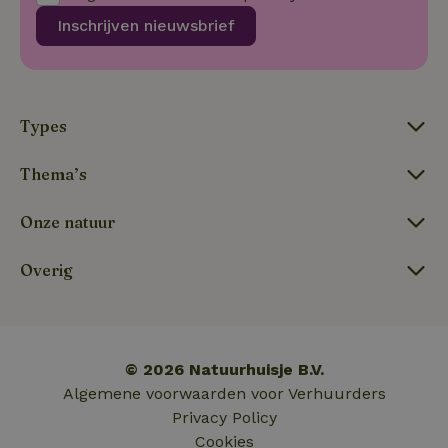
tf-Unga6Zb0-closed
.natuurhuisje.nl
Sessie
Inschrijven nieuwsbrief
Types
Thema’s
Onze natuur
tf_respondent_cc
Typeform
5 maanden
.typeform.com
3 weken
Overig
© 2026 Natuurhuisje B.V.
Algemene voorwaarden voor Verhuurders
Privacy Policy
Cookies