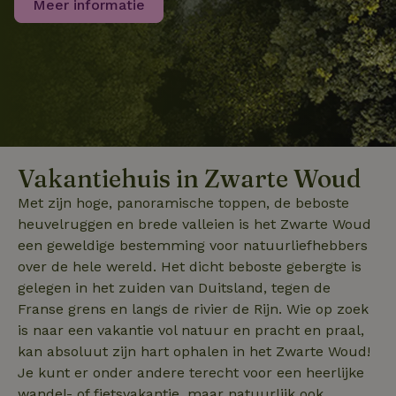
Meer informatie
willekeurig
gegenereerd
nummer toe te
wijzen als klant
Het is opgeno
in elk
_nhftconstraint_translations
www.natuurhuisje.nl
Sessie
paginaverzoek 
_pin_unauth
Pinterest Inc.
1 jaar
een site en wor
.natuurhuisje.nl
gebruikt om
bezoekers-, ses
en
campagnegege
recently_viewed_houses
www.natuurhuisje.nl
te berekenen v
1 jaar
de
Vakantiehuis in Zwarte Woud
analyserapport
_nhft_open-gds-onboarding
www.natuurhuisje.nl
Sessie
van de site.
FPID
Google
1 jaar 1
Met zijn hoge, panoramische toppen, de beboste
.natuurhuisje.nl
maand
_ga_JRK1QL37RY
.natuurhuisje.nl
1 jaar 1
Deze cookie wo
heuvelruggen en brede valleien is het Zwarte Woud
maand
gebruikt door
Google Analytic
een geweldige bestemming voor natuurliefhebbers
om de sessiest
over de hele wereld. Het dicht beboste gebergte is
te behouden.
gelegen in het zuiden van Duitsland, tegen de
nature_house_session
www.natuurhuisje.nl
1 week
_uetsid
Microsoft
1 dag
Franse grens en langs de rivier de Rijn. Wie op zoek
Corporation
_nhftconstraint_search-
www.natuurhuisje.nl
Sessie
.natuurhuisje.nl
is naar een vakantie vol natuur en pracht en praal,
group-locations
kan absoluut zijn hart ophalen in het Zwarte Woud!
Je kunt er onder andere terecht voor een heerlijke
wandel- of fietsvakantie, maar natuurlijk ook
_nhftconstraint_safety-
www.natuurhuisje.nl
Sessie