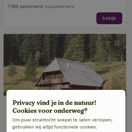
5 personen
2 slaapkamers
bekijk
Privacy vind je in de natuur!
Natuurhuisje in Schonach
Cookies voor onderweg?
Baden-Württemberg, Duitsland
15 personen
8 slaapkamers
Om jouw struintocht soepel te laten verlopen,
gebruiken wij altijd functionele cookies.
bekijk