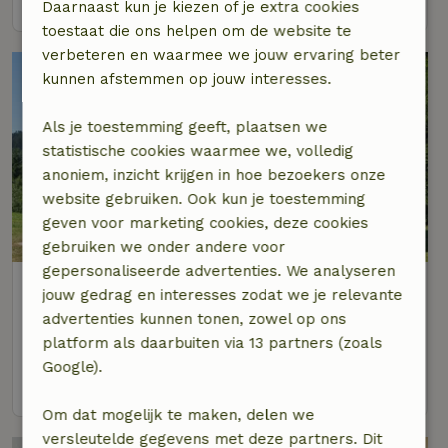
Daarnaast kun je kiezen of je extra cookies
toestaat die ons helpen om de website te
verbeteren en waarmee we jouw ervaring beter
kunnen afstemmen op jouw interesses.
Als je toestemming geeft, plaatsen we
statistische cookies waarmee we, volledig
anoniem, inzicht krijgen in hoe bezoekers onze
website gebruiken. Ook kun je toestemming
geven voor marketing cookies, deze cookies
9,7/10
gebruiken we onder andere voor
gepersonaliseerde advertenties. We analyseren
Natuurhuisje in Schenkenzell
jouw gedrag en interesses zodat we je relevante
Baden-Württemberg, Duitsland
advertenties kunnen tonen, zowel op ons
4 personen
1 slaapkamer
platform als daarbuiten via 13 partners (zoals
Google).
bekijk
Om dat mogelijk te maken, delen we
versleutelde gegevens met deze partners. Dit