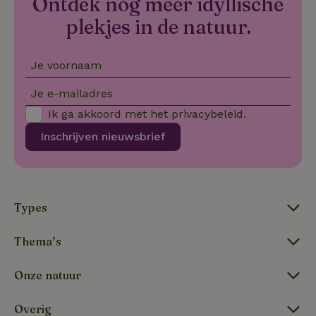
Ontdek nóg meer idyllische
_nhftconstraint_new-
www.natuurhuisje.nl
Sessie
plekjes in de natuur.
calendar
Je voornaam
tf-Unga6Zb0-closed
.natuurhuisje.nl
Sessie
Je e-mailadres
Ik ga akkoord met het
privacybeleid
.
Inschrijven nieuwsbrief
Types
tf_respondent_cc
Typeform
5 maanden
Thema’s
.typeform.com
3 weken
Onze natuur
Overig