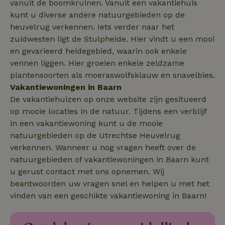
vanuit de boomkruinen. Vanuit een vakantiehuis
.natuurhuisje.nl
4 weken
kunt u diverse andere natuurgebieden op de
heuvelrug verkennen. Iets verder naar het
zuidwesten ligt de Stulpheide. Hier vindt u een mooi
en gevarieerd heidegebied, waarin ook enkele
vennen liggen. Hier groeien enkele zeldzame
_nhft_safety-deposit-refund
www.natuurhuisje.nl
Sessie
plantensoorten als moeraswolfsklauw en snavelbies.
Vakantiewoningen in Baarn
_fbp
Meta Platform
2 maanden
Inc.
4 weken
De vakantiehuizen op onze website zijn gesitueerd
.natuurhuisje.nl
op mooie locaties in de natuur. Tijdens een verblijf
in een vakantiewoning kunt u de mooie
_nhft_new-calendar
www.natuurhuisje.nl
Sessie
natuurgebieden op de Utrechtse Heuvelrug
verkennen. Wanneer u nog vragen heeft over de
natuurgebieden of vakantiewoningen in Baarn kunt
u gerust contact met ons opnemen. Wij
beantwoorden uw vragen snel en helpen u met het
_nhftconstraint_search-
www.natuurhuisje.nl
Sessie
vinden van een geschikte vakantiewoning in Baarn!
lowest-price