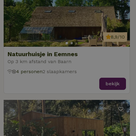
8,9/10
Natuurhuisje in Eemnes
Op 3 km afstand van Baarn
4 personen
2 slaapkamers
bekijk