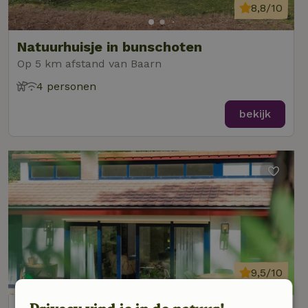
8,8/10
Natuurhuisje in bunschoten
Op 5 km afstand van Baarn
4 personen
bekijk
9,5/10