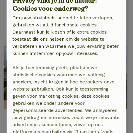
Privacy vind je in de natuur!
Natuurhuisje in Lage Vuursche
Cookies voor onderweg?
Op 5 km afstand van Baarn
Om jouw struintocht soepel te laten verlopen,
6 personen
gebruiken wij altijd functionele cookies.
bekijk
Daarnaast kun je kiezen of je extra cookies
toestaat die ons helpen om de website te
verbeteren en waarmee we jouw ervaring beter
kunnen afstemmen op jouw interesses.
Als je toestemming geeft, plaatsen we
statistische cookies waarmee we, volledig
anoniem, inzicht krijgen in hoe bezoekers onze
website gebruiken. Ook kun je toestemming
geven voor marketing cookies, deze cookies
9,2/10
gebruiken we onder andere voor
gepersonaliseerde advertenties. We analyseren
Natuurhuisje in Eemnes
jouw gedrag en interesses zodat we je relevante
Op 6 km afstand van Baarn
advertenties kunnen tonen, zowel op ons
platform als daarbuiten via 13 partners (zoals
3 personen
1 slaapkamer