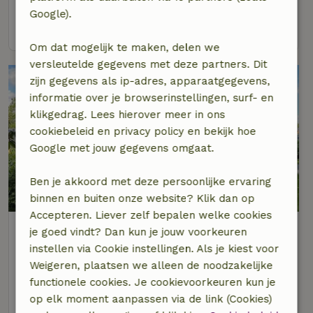
Google).
bekijk
Om dat mogelijk te maken, delen we
versleutelde gegevens met deze partners. Dit
zijn gegevens als ip-adres, apparaatgegevens,
informatie over je browserinstellingen, surf- en
klikgedrag. Lees hierover meer in ons
cookiebeleid en privacy policy en bekijk hoe
Google met jouw gegevens omgaat.
Ben je akkoord met deze persoonlijke ervaring
9,4/10
binnen en buiten onze website? Klik dan op
Accepteren. Liever zelf bepalen welke cookies
Natuurhuisje in Eemnes
je goed vindt? Dan kun je jouw voorkeuren
Op 6 km afstand van Baarn
instellen via Cookie instellingen. Als je kiest voor
Weigeren, plaatsen we alleen de noodzakelijke
2 personen
1 slaapkamer
functionele cookies. Je cookievoorkeuren kun je
bekijk
op elk moment aanpassen via de link (Cookies)