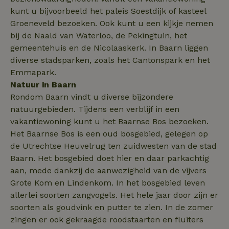
Corporation
_nhftconstraint_search-
www.natuurhuisje.nl
Sessie
.natuurhuisje.nl
kunt u bijvoorbeeld het paleis Soestdijk of kasteel
group-locations
Groeneveld bezoeken. Ook kunt u een kijkje nemen
bij de Naald van Waterloo, de Pekingtuin, het
gemeentehuis en de Nicolaaskerk. In Baarn liggen
_nhftconstraint_safety-
www.natuurhuisje.nl
Sessie
deposit-refund
diverse stadsparken, zoals het Cantonspark en het
ttcsid
.natuurhuisje.nl
2 maanden
Emmapark.
4 weken
Natuur in Baarn
_uetvid
Microsoft
1 jaar
_nhft_search-lowest-price
www.natuurhuisje.nl
Sessie
Rondom Baarn vindt u diverse bijzondere
Corporation
.natuurhuisje.nl
natuurgebieden. Tijdens een verblijf in een
vakantiewoning kunt u het Baarnse Bos bezoeken.
Het Baarnse Bos is een oud bosgebied, gelegen op
de Utrechtse Heuvelrug ten zuidwesten van de stad
Baarn. Het bosgebied doet hier en daar parkachtig
FPLC
.natuurhuisje.nl
20 uur
aan, mede dankzij de aanwezigheid van de vijvers
MR
Microsoft
1 week
Grote Kom en Lindenkom. In het bosgebied leven
Corporation
.c.bing.com
allerlei soorten zangvogels. Het hele jaar door zijn er
soorten als goudvink en putter te zien. In de zomer
zingen er ook gekraagde roodstaarten en fluiters
_gcl_au
Google LLC
2 maanden