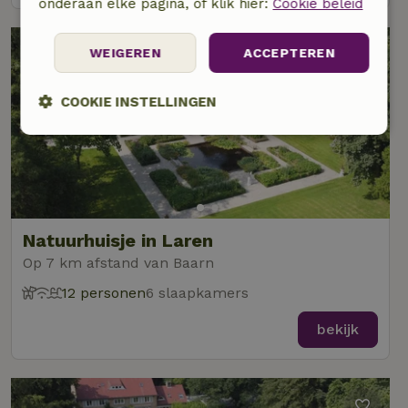
onderaan elke pagina, of klik hier:
Cookie beleid
WEIGEREN
ACCEPTEREN
COOKIE INSTELLINGEN
Strikt
Prestatie
Targeting
noodzakelijk
Functioneel
Niet-geclassificeerd
Natuurhuisje in Laren
Op 7 km afstand van Baarn
12 personen
6 slaapkamers
bekijk
Strikt noodzakelijk
Prestatie
Targeting
Functioneel
Niet-geclassificeerd