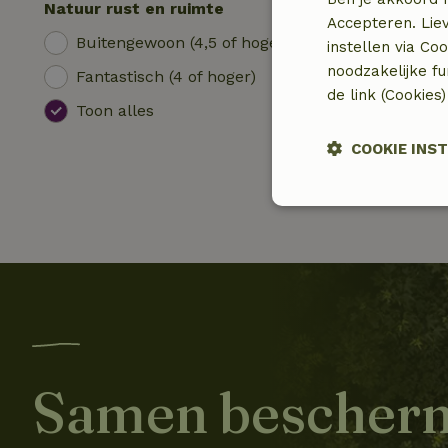
Natuur rust en ruimte
Accepteren. Lie
Buitengewoon (4,5 of hoger)
instellen via Co
noodzakelijke f
Fantastisch (4 of hoger)
de link (Cookies
Toon alles
COOKIE INS
Strikt
noodzakelijk
Strik
Samen bescher
Strikt noodzakelijk
accountbeheer. De w