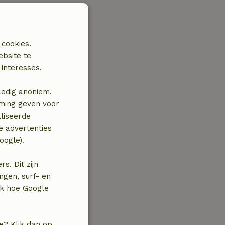
 cookies.
ebsite te
interesses.
ledig anoniem,
mming geven voor
liseerde
e advertenties
oogle).
. Dit zijn
ngen, surf- en
jk hoe Google
e? Klik dan op