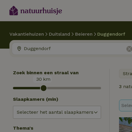
Vakantiehuizen
Duitsland
Beieren
Duggendorf
Zoek binnen een straal van
Str
30
km
3
natu
Slaapkamers (min)
Sele
Thema's