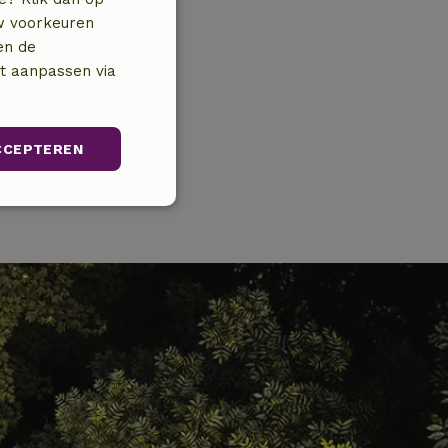
uw voorkeuren
en de
nt aanpassen via
CCEPTEREN
Niet-
geclassificeerd
iceerd
ikersaanmelding en