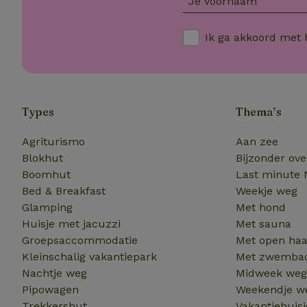
Je voornaam
_nhft_eu-rental-r
_nhftconstraint_
_ttp
onboarding
_nhftconstraint_
Ik ga akkoord met
nh_experiments
ttcsid_D3OACIBC
_nhft_translation
_nhftconstraint_e
_ga
IDE
_nhftconstraint_r
FPAU
_nhft_wizard-en
Types
Thema’s
uet_vid
Agriturismo
Aan zee
MUID
_nhft_house-relev
Blokhut
Bijzonder ov
_ga_JRK1QL37RY
_nhftconstraint_
_nhft_search-gro
Boomhut
Last minute 
locations
_nhft_tourist-tax
Bed & Breakfast
Weekje weg
_nhft_recently-vi
_nhftconstraint_t
Glamping
Met hond
_pin_unauth
Huisje met jacuzzi
Met sauna
Groepsaccommodatie
Met open ha
recently_viewed
Kleinschalig vakantiepark
Met zwemba
FPID
_nhft_open-gds-o
Nachtje weg
Midweek weg
Pipowagen
Weekendje w
_uetsid
nature_house_se
Trekkershut
Vakantiehuis