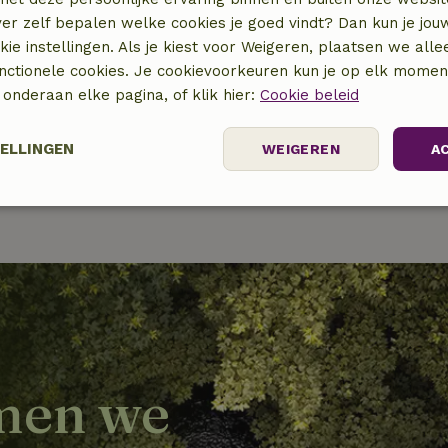
ver zelf bepalen welke cookies je goed vindt? Dan kun je jo
okie instellingen. Als je kiest voor Weigeren, plaatsen we alle
unctionele cookies. Je cookievoorkeuren kun je op elk mome
) onderaan elke pagina, of klik hier:
Cookie beleid
TELLINGEN
WEIGEREN
A
Prestatie
Targeting
Functioneel
t noodzakelijk
Prestatie
Targeting
Functioneel
Niet-geclassif
men we
e cookies maken de kernfunctionaliteiten van de website mogelijk, zoals gebru
ebsite kan niet goed worden gebruikt zonder de strikt noodzakelijke cookies.