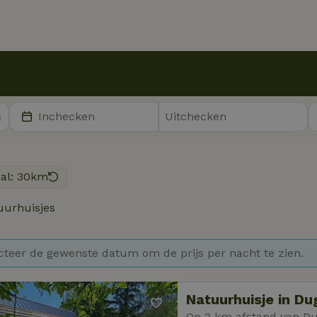
aal: 30km
urhuisjes
cteer de gewenste datum om de prijs per nacht te zien.
Natuurhuisje in D
Op 2 km afstand van D