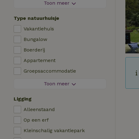
Vuurwerkvrije omgeving
Toon meer
Contactloos verblijf
Type natuurhuisje
Direct boekbaar
Vakantiehuis
Wasmachine
Bungalow
Afwasmachine
Boerderij
Tuinmeubilair
Appartement
Internettoegang (WiFi)
Groepsaccommodatie
Koel-/vriescombinatie
Tiny house
Toon meer
Tuin
B&B
Tv
Ligging
Landhuis
Internet
Alleenstaand
Chalet
Oven
Op een erf
Villa
Barbecue
Kleinschalig vakantiepark
Glamping
Verwarming (CV)