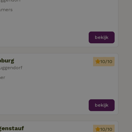
amers
bekijk
pburg
10/10
Duggendorf
mer
bekijk
genstauf
10/10