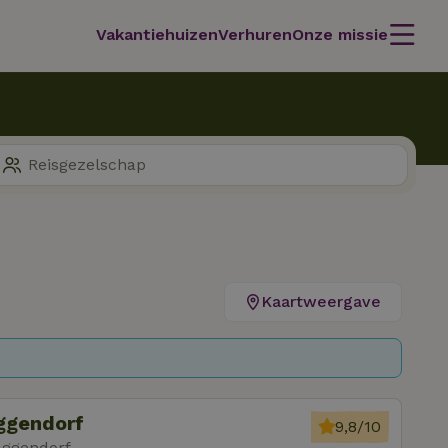
Vakantiehuizen
Verhuren
Onze missie
Kaartweergave
uggendorf
9,8/10
uggendorf