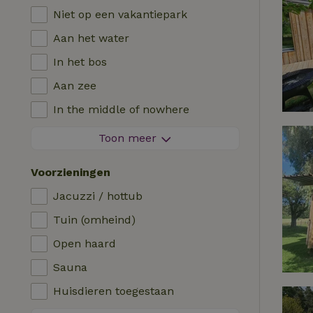
Niet op een vakantiepark
Aan het water
In het bos
Aan zee
In the middle of nowhere
Tussen de velden
Toon meer
Met uitzicht
Voorzieningen
In de polder
Jacuzzi / hottub
In de bergen
Tuin (omheind)
Helemaal alleen
Open haard
In een boomgaard
Sauna
Viswater in de buurt
Huisdieren toegestaan