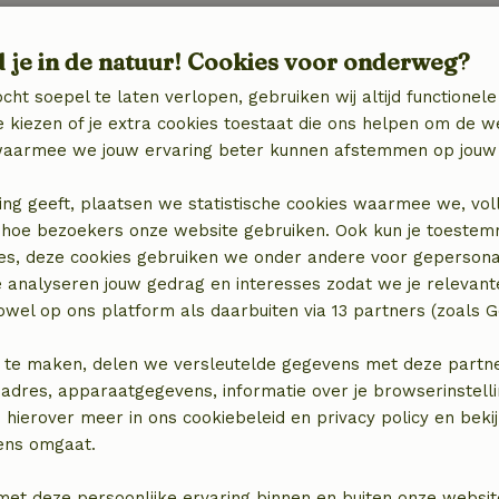
d je in de natuur! Cookies voor onderweg?
cht soepel te laten verlopen, gebruiken wij altijd functionele
 kiezen of je extra cookies toestaat die ons helpen om de w
aarmee we jouw ervaring beter kunnen afstemmen op jouw 
ing geeft, plaatsen we statistische cookies waarmee we, vol
 in hoe bezoekers onze website gebruiken. Ook kun je toeste
es, deze cookies gebruiken we onder andere voor gepersona
e analyseren jouw gedrag en interesses zodat we je relevant
wel op ons platform als daarbuiten via 13 partners (zoals G
 te maken, delen we versleutelde gegevens met deze partners
adres, apparaatgegevens, informatie over je browserinstelli
 hierover meer in ons cookiebeleid en privacy policy en beki
ens omgaat.
met deze persoonlijke ervaring binnen en buiten onze websit