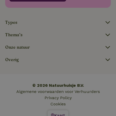
tf_respondent_cc
Typeform
5 maanden
.typeform.com
3 weken
Types
Thema’s
Onze natuur
Overig
© 2026 Natuurhuisje B.V.
tf_auth
.api.typeform.com
1 week
Algemene voorwaarden voor Verhuurders
Privacy Policy
Cookies
Kaart