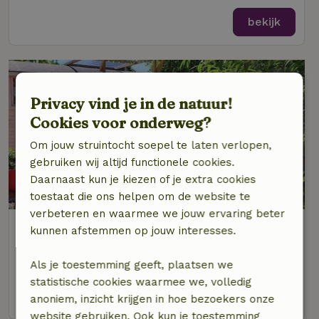
bekijk
Privacy vind je in de natuur!
Cookies voor onderweg?
Om jouw struintocht soepel te laten verlopen,
gebruiken wij altijd functionele cookies.
Daarnaast kun je kiezen of je extra cookies
9,3/10
toestaat die ons helpen om de website te
verbeteren en waarmee we jouw ervaring beter
Natuurhuisje in Wolphaartsdijk
kunnen afstemmen op jouw interesses.
Op 5 km afstand van Kats
Als je toestemming geeft, plaatsen we
2 personen
statistische cookies waarmee we, volledig
bekijk
anoniem, inzicht krijgen in hoe bezoekers onze
website gebruiken. Ook kun je toestemming