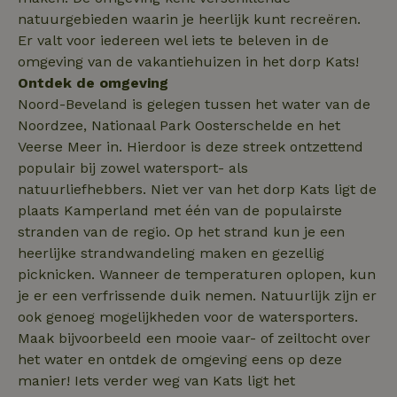
van de site.
natuurgebieden waarin je heerlijk kunt recreëren.
FPID
Google
1 jaar 1
.natuurhuisje.nl
maand
_ga_JRK1QL37RY
.natuurhuisje.nl
1 jaar 1
Deze cookie wo
Er valt voor iedereen wel iets te beleven in de
maand
gebruikt door
omgeving van de vakantiehuizen in het dorp Kats!
Google Analytic
om de sessiest
Ontdek de omgeving
te behouden.
Noord-Beveland is gelegen tussen het water van de
nature_house_session
www.natuurhuisje.nl
1 week
_uetsid
Microsoft
1 dag
Noordzee, Nationaal Park Oosterschelde en het
Corporation
_nhftconstraint_search-
www.natuurhuisje.nl
Sessie
.natuurhuisje.nl
Veerse Meer in. Hierdoor is deze streek ontzettend
group-locations
populair bij zowel watersport- als
natuurliefhebbers. Niet ver van het dorp Kats ligt de
plaats Kamperland met één van de populairste
_nhftconstraint_safety-
www.natuurhuisje.nl
Sessie
deposit-refund
stranden van de regio. Op het strand kun je een
ttcsid
.natuurhuisje.nl
2 maanden
heerlijke strandwandeling maken en gezellig
4 weken
picknicken. Wanneer de temperaturen oplopen, kun
_uetvid
Microsoft
1 jaar
_nhft_search-lowest-price
www.natuurhuisje.nl
Sessie
je er een verfrissende duik nemen. Natuurlijk zijn er
Corporation
.natuurhuisje.nl
ook genoeg mogelijkheden voor de watersporters.
Maak bijvoorbeeld een mooie vaar- of zeiltocht over
het water en ontdek de omgeving eens op deze
manier! Iets verder weg van Kats ligt het