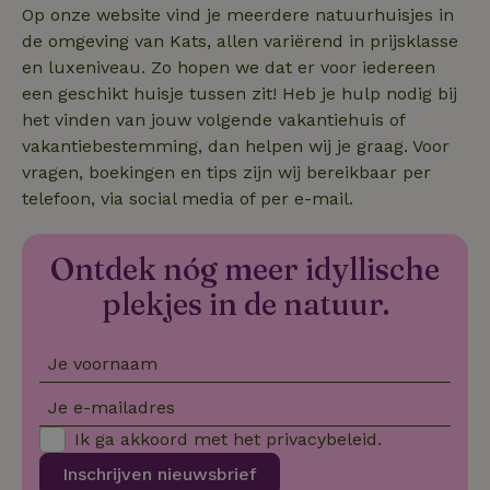
Op onze website vind je meerdere natuurhuisjes in
de omgeving van Kats, allen variërend in prijsklasse
en luxeniveau. Zo hopen we dat er voor iedereen
_nhftconstraint_search-
www.natuurhuisje.nl
Sessie
een geschikt huisje tussen zit! Heb je hulp nodig bij
lowest-price
het vinden van jouw volgende vakantiehuis of
vakantiebestemming, dan helpen wij je graag. Voor
vragen, boekingen en tips zijn wij bereikbaar per
_nhftconstraint_new-
www.natuurhuisje.nl
Sessie
calendar
telefoon, via social media of per e-mail.
Ontdek nóg meer idyllische
tf-Unga6Zb0-closed
.natuurhuisje.nl
Sessie
plekjes in de natuur.
Je voornaam
Je e-mailadres
Ik ga akkoord met het
privacybeleid
.
Inschrijven nieuwsbrief