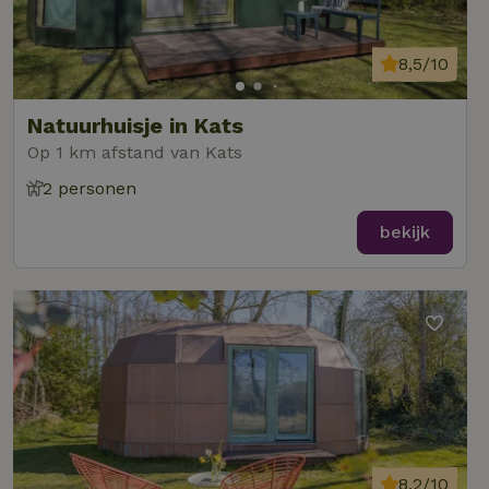
8,5/10
Natuurhuisje in Kats
Op 1 km afstand van Kats
2 personen
bekijk
8,2/10