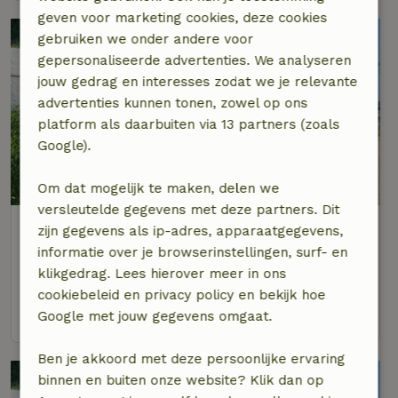
geven voor marketing cookies, deze cookies
gebruiken we onder andere voor
gepersonaliseerde advertenties. We analyseren
jouw gedrag en interesses zodat we je relevante
advertenties kunnen tonen, zowel op ons
platform als daarbuiten via 13 partners (zoals
Google).
8,4/10
Om dat mogelijk te maken, delen we
versleutelde gegevens met deze partners. Dit
Natuurhuisje in Kortgene
zijn gegevens als ip-adres, apparaatgegevens,
Op 5 km afstand van Kats
informatie over je browserinstellingen, surf- en
klikgedrag. Lees hierover meer in ons
4 personen
2 slaapkamers
cookiebeleid en privacy policy en bekijk hoe
bekijk
Google met jouw gegevens omgaat.
Ben je akkoord met deze persoonlijke ervaring
binnen en buiten onze website? Klik dan op