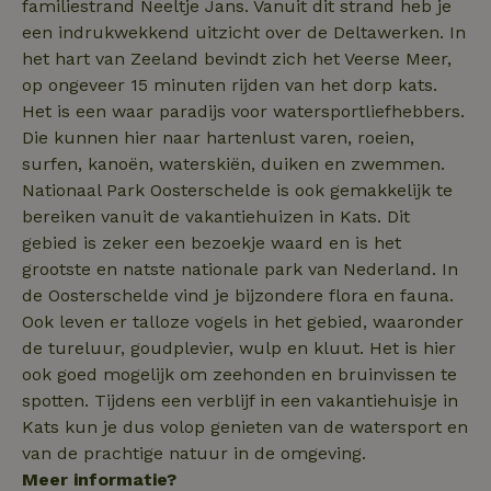
familiestrand Neeltje Jans. Vanuit dit strand heb je
FPLC
.natuurhuisje.nl
20 uur
een indrukwekkend uitzicht over de Deltawerken. In
MR
Microsoft
1 week
het hart van Zeeland bevindt zich het Veerse Meer,
Corporation
.c.bing.com
op ongeveer 15 minuten rijden van het dorp kats.
Het is een waar paradijs voor watersportliefhebbers.
Die kunnen hier naar hartenlust varen, roeien,
_gcl_au
Google LLC
2 maanden
surfen, kanoën, waterskiën, duiken en zwemmen.
.natuurhuisje.nl
4 weken
Nationaal Park Oosterschelde is ook gemakkelijk te
bereiken vanuit de vakantiehuizen in Kats. Dit
gebied is zeker een bezoekje waard en is het
grootste en natste nationale park van Nederland. In
de Oosterschelde vind je bijzondere flora en fauna.
_nhft_safety-deposit-refund
www.natuurhuisje.nl
Sessie
Ook leven er talloze vogels in het gebied, waaronder
de tureluur, goudplevier, wulp en kluut. Het is hier
_fbp
Meta Platform
2 maanden
Inc.
4 weken
ook goed mogelijk om zeehonden en bruinvissen te
.natuurhuisje.nl
spotten. Tijdens een verblijf in een vakantiehuisje in
Kats kun je dus volop genieten van de watersport en
_nhft_new-calendar
www.natuurhuisje.nl
Sessie
van de prachtige natuur in de omgeving.
Meer informatie?