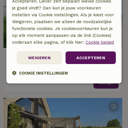
Accepteren. Liever zelf bepalen welke cookies
je goed vindt? Dan kun je jouw voorkeuren
instellen via Cookie instellingen. Als je kiest voor
Weigeren, plaatsen we alleen de noodzakelijke
functionele cookies. Je cookievoorkeuren kun je
op elk moment aanpassen via de link (Cookies)
8,3/10
onderaan elke pagina, of klik hier:
Cookie beleid
Natuurhuisje in Kortgene
WEIGEREN
ACCEPTEREN
Op 5 km afstand van Kats
4 personen
COOKIE INSTELLINGEN
bekijk
Strikt
Prestatie
Targeting
noodzakelijk
Functioneel
Niet-geclassificeerd