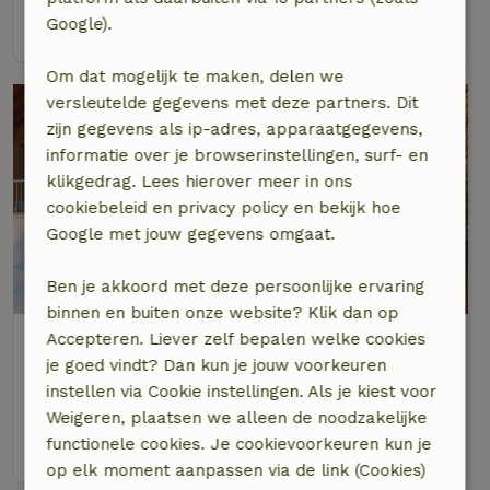
Google).
bekijk
Om dat mogelijk te maken, delen we
versleutelde gegevens met deze partners. Dit
zijn gegevens als ip-adres, apparaatgegevens,
informatie over je browserinstellingen, surf- en
klikgedrag. Lees hierover meer in ons
cookiebeleid en privacy policy en bekijk hoe
Google met jouw gegevens omgaat.
9/10
Ben je akkoord met deze persoonlijke ervaring
binnen en buiten onze website? Klik dan op
Natuurhuisje in Hergensweiler
Accepteren. Liever zelf bepalen welke cookies
je goed vindt? Dan kun je jouw voorkeuren
Op 23 km afstand van Ravensburg
instellen via Cookie instellingen. Als je kiest voor
4 personen
2 slaapkamers
Weigeren, plaatsen we alleen de noodzakelijke
functionele cookies. Je cookievoorkeuren kun je
bekijk
op elk moment aanpassen via de link (Cookies)