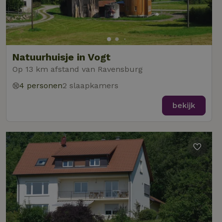
Natuurhuisje in Vogt
Op 13 km afstand van Ravensburg
4 personen
2 slaapkamers
bekijk