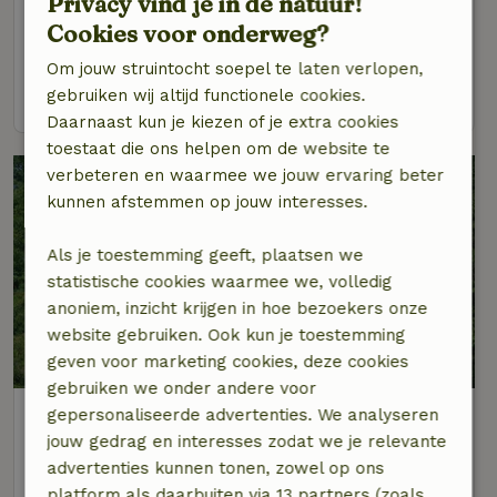
Privacy vind je in de natuur!
Op 21 km afstand van Ravensburg
Cookies voor onderweg?
5 personen
2 slaapkamers
Om jouw struintocht soepel te laten verlopen,
bekijk
gebruiken wij altijd functionele cookies.
Daarnaast kun je kiezen of je extra cookies
toestaat die ons helpen om de website te
verbeteren en waarmee we jouw ervaring beter
kunnen afstemmen op jouw interesses.
Als je toestemming geeft, plaatsen we
statistische cookies waarmee we, volledig
anoniem, inzicht krijgen in hoe bezoekers onze
website gebruiken. Ook kun je toestemming
geven voor marketing cookies, deze cookies
gebruiken we onder andere voor
Natuurhuisje in Lindau
gepersonaliseerde advertenties. We analyseren
Op 21 km afstand van Ravensburg
jouw gedrag en interesses zodat we je relevante
advertenties kunnen tonen, zowel op ons
2 personen
1 slaapkamer
platform als daarbuiten via 13 partners (zoals