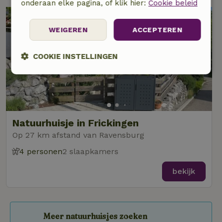
onderaan elke pagina, of klik hier:
Cookie beleid
WEIGEREN
ACCEPTEREN
COOKIE INSTELLINGEN
Strikt
Prestatie
Targeting
noodzakelijk
Natuurhuisje in Frickingen
Functioneel
Niet-geclassificeerd
Op 27 km afstand van Ravensburg
4 personen
2 slaapkamers
bekijk
Strikt noodzakelijk
Prestatie
Targeting
Functioneel
Niet-geclassificeerd
Meer natuurhuisjes zoeken