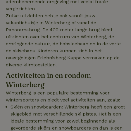
.natuurhuisje.nl
adembenemende omgeving met veelal fraaie
gebruikt om
bezoekers-, ses
vergezichten.
en
campagnegege
Zulke uitzichten heb je ook vanuit jouw
recently_viewed_houses
www.natuurhuisje.nl
te berekenen v
1 jaar
vakantiehuisje in Winterberg of vanaf de
de
analyserapport
_nhft_open-gds-onboarding
www.natuurhuisje.nl
Sessie
Panoramabrug. De 400 meter lange brug biedt
van de site.
FPID
Google
1 jaar 1
uitzichten over het centrum van Winterberg, de
.natuurhuisje.nl
maand
_ga_JRK1QL37RY
.natuurhuisje.nl
1 jaar 1
Deze cookie wo
omringende natuur, de bobsleebaan en in de verte
maand
gebruikt door
Google Analytic
de skischans. Kinderen kunnen zich in het
om de sessiest
te behouden.
naastgelegen Erlebnisberg Kappe vermaken op de
diverse klimtoestellen.
nature_house_session
www.natuurhuisje.nl
1 week
_uetsid
Microsoft
1 dag
Corporation
_nhftconstraint_search-
www.natuurhuisje.nl
Sessie
Activiteiten in en rondom
.natuurhuisje.nl
group-locations
Winterberg
Winterberg is een populaire bestemming voor
_nhftconstraint_safety-
www.natuurhuisje.nl
Sessie
wintersporters en biedt veel activiteiten aan, zoals:
deposit-refund
Skiën en snowboarden: Winterberg heeft een groot
ttcsid
.natuurhuisje.nl
2 maanden
4 weken
skigebied met verschillende ski pistes. Het is een
ideale bestemming voor zowel beginnende als
_uetvid
Microsoft
1 jaar
_nhft_search-lowest-price
www.natuurhuisje.nl
Sessie
Corporation
gevorderde skiërs en snowboarders en dan is een
.natuurhuisje.nl