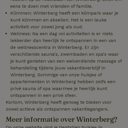
eens te doen met vrienden of familie.
Klimmen: Winterberg heeft een klimpark waar je
_nhft_new-calendar
www.natuurhuisje.nl
Sessie
kunt klimmen en abseilen. Het is een leuke
activiteit voor zowel jong als oud.
Wellness: Na een dag vol activiteiten is er niets
lekkerder dan heerlijk te ontspannen in een van
de wellnesscentra in Winterberg. Er zijn
_nhftconstraint_search-
www.natuurhuisje.nl
Sessie
lowest-price
verschillende sauna's, zwembaden en spa's waar
je kunt genieten van een welverdiende massage of
behandeling tijdens jouw vakantieverblijf in
_nhftconstraint_new-
www.natuurhuisje.nl
Sessie
Winterberg. Sommige van onze huisjes of
calendar
appartementen in Winterberg hebben zelfs een
privé sauna of spa waarmee je heerlijk kunt
ontspannen in een privé sfeer.
tf-Unga6Zb0-closed
.natuurhuisje.nl
Sessie
Kortom, Winterberg heeft genoeg te bieden voor
zowel actieve als ontspannen vakantiegangers.
Meer informatie over Winterberg?
Op onze website vind je tientallen huisjes in