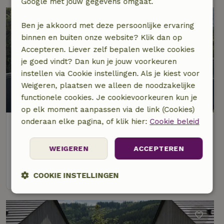
Google met jouw gegevens omgaat.
Ben je akkoord met deze persoonlijke ervaring
binnen en buiten onze website? Klik dan op
Accepteren. Liever zelf bepalen welke cookies
je goed vindt? Dan kun je jouw voorkeuren
instellen via Cookie instellingen. Als je kiest voor
Weigeren, plaatsen we alleen de noodzakelijke
functionele cookies. Je cookievoorkeuren kun je
op elk moment aanpassen via de link (Cookies)
onderaan elke pagina, of klik hier:
Cookie beleid
Natuurhuisje in Winterberg
Op 6 km afstand van Winterberg
WEIGEREN
ACCEPTEREN
6 personen
3 slaapkamers
bekijk
COOKIE INSTELLINGEN
Strikt
Prestatie
Targeting
noodzakelijk