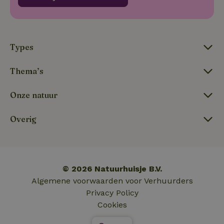
Types
Thema’s
Onze natuur
Overig
typeform_survey_gezien
.natuurhuisje.nl
4 weken 2
dagen
© 2026 Natuurhuisje B.V.
Algemene voorwaarden voor Verhuurders
Privacy Policy
Cookies