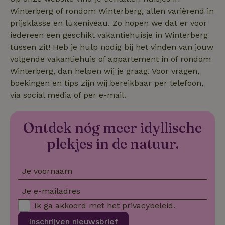
Winterberg of rondom Winterberg, allen variërend in
prijsklasse en luxeniveau. Zo hopen we dat er voor
iedereen een geschikt vakantiehuisje in Winterberg
tussen zit! Heb je hulp nodig bij het vinden van jouw
volgende vakantiehuis of appartement in of rondom
tf_respondent_cc
Typeform
5 maanden
.typeform.com
3 weken
Winterberg, dan helpen wij je graag. Voor vragen,
boekingen en tips zijn wij bereikbaar per telefoon,
via social media of per e-mail.
Ontdek nóg meer idyllische
plekjes in de natuur.
Je voornaam
Je e-mailadres
Ik ga akkoord met het
privacybeleid
.
tf_auth
.api.typeform.com
1 week
Inschrijven nieuwsbrief