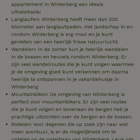
appartement in Winterberg een ideale
uitvalsbasis!
Langlaufen: Winterberg heeft meer dan 200
kilometer aan langlaufpaden. Het landschap in en
FPLC
.natuurhuisje.nl
20 uur
rondom Winterberg is erg mooi en je kunt
genieten van een heerlijk frisse natuurlucht.
MR
Microsoft
1 week
Corporation
Wandelen: In de zomer kun je heerlijk wandelen
.c.bing.com
in de bossen en heuvels rondom Winterberg. Er
zijn veel wandelroutes die je kunt volgen waarmee
je de omgeving goed kunt verkennen om daarna
_gcl_au
Google LLC
2 maanden
.natuurhuisje.nl
4 weken
heerlijk te ontspannen in je vakantiehuisje in
Winterberg
Mountainbiken: De omgeving van Winterberg is
perfect voor mountainbikers. Er zijn veel routes
die je kunt volgen en bovenaan de bergen heb je
_nhft_safety-deposit-refund
www.natuurhuisje.nl
Sessie
prachtige uitzichten over de bergen en de bossen.
Rodelen: Voor degenen die op zoek zijn naar wat
_fbp
Meta Platform
2 maanden
meer avontuur, is er de mogelijkheid om te
Inc.
4 weken
rodelen op de rodelbaan van Winterberg. Leuk om
.natuurhuisje.nl