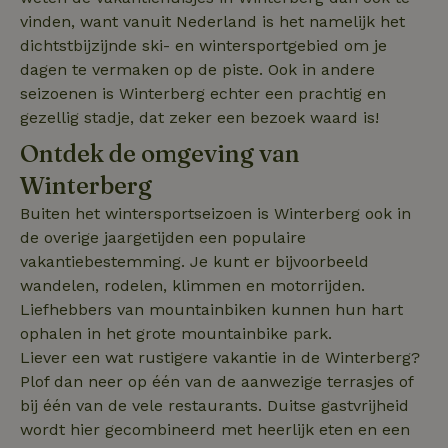
IDE
Google LLC
1 jaar
en gebruiksanal
enhancements
.doubleclick.net
vinden, want vanuit Nederland is het namelijk het
Deze informati
wordt gebruikt
uet_vid
.natuurhuisje.nl
1 jaar
dichtstbijzijnde ski- en wintersportgebied om je
de
FPAU
.natuurhuisje.nl
2 maanden
gebruikerservar
dagen te vermaken op de piste. Ook in andere
_nhft_house-relevant-
www.natuurhuisje.nl
Sessie
4 weken
te verbeteren 
facilities
seizoenen is Winterberg echter een prachtig en
functionaliteit 
de website te
_nhftconstraint_booking-
www.natuurhuisje.nl
Sessie
gezellig stadje, dat zeker een bezoek waard is!
optimaliseren.
without-service-fee
Ontdek de omgeving van
_ga
Google LLC
1 jaar 1
Deze cookiena
_nhft_tourist-tax-search
www.natuurhuisje.nl
Sessie
.natuurhuisje.nl
maand
is gekoppeld a
Google Univers
Winterberg
MUID
_nhft_recently-visited-
www.natuurhuisje.nl
Microsoft
Sessie
1 jaar
Analytics - wat
houses
Corporation
belangrijke upd
Buiten het wintersportseizoen is Winterberg ook in
.bing.com
is van de meer
algemeen gebru
de overige jaargetijden een populaire
analyseservice
vakantiebestemming. Je kunt er bijvoorbeeld
Google. Deze
cookie wordt
wandelen, rodelen, klimmen en motorrijden.
gebruikt om un
_nhft_search-group-
www.natuurhuisje.nl
Sessie
gebruikers te
Liefhebbers van mountainbiken kunnen hun hart
locations
onderscheiden
door een
ophalen in het grote mountainbike park.
willekeurig
Liever een wat rustigere vakantie in de Winterberg?
gegenereerd
nummer toe te
Plof dan neer op één van de aanwezige terrasjes of
wijzen als klant
Het is opgeno
bij één van de vele restaurants. Duitse gastvrijheid
in elk
wordt hier gecombineerd met heerlijk eten en een
_nhftconstraint_translations
www.natuurhuisje.nl
Sessie
paginaverzoek 
_pin_unauth
Pinterest Inc.
1 jaar
een site en wor