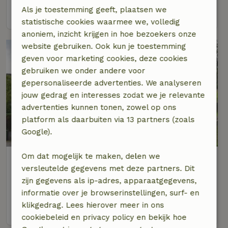
Als je toestemming geeft, plaatsen we
bekijk
statistische cookies waarmee we, volledig
anoniem, inzicht krijgen in hoe bezoekers onze
website gebruiken. Ook kun je toestemming
geven voor marketing cookies, deze cookies
gebruiken we onder andere voor
gepersonaliseerde advertenties. We analyseren
jouw gedrag en interesses zodat we je relevante
advertenties kunnen tonen, zowel op ons
platform als daarbuiten via 13 partners (zoals
8,6/10
Google).
Om dat mogelijk te maken, delen we
Natuurhuisje in Langewiese
versleutelde gegevens met deze partners. Dit
Op 6 km afstand van Winterberg
zijn gegevens als ip-adres, apparaatgegevens,
6 personen
2 slaapkamers
informatie over je browserinstellingen, surf- en
klikgedrag. Lees hierover meer in ons
bekijk
cookiebeleid en privacy policy en bekijk hoe