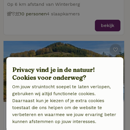
Op 6 km afstand van Winterberg
10 personen
4 slaapkamers
bekijk
Privacy vind je in de natuur!
Cookies voor onderweg?
Om jouw struintocht soepel te laten verlopen,
gebruiken wij altijd functionele cookies.
Daarnaast kun je kiezen of je extra cookies
toestaat die ons helpen om de website te
Natuurhuisje in Schmallenberg
verbeteren en waarmee we jouw ervaring beter
Op 6 km afstand van Winterberg
kunnen afstemmen op jouw interesses.
4 personen
2 slaapkamers