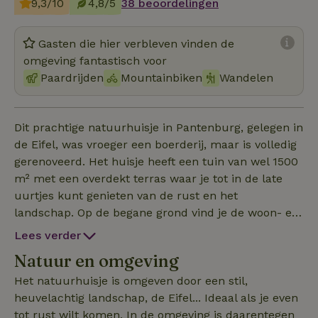
9,3/10
4,8/5
38 beoordelingen
Gasten die hier verbleven vinden de
omgeving fantastisch voor
Paardrijden
Mountainbiken
Wandelen
Dit prachtige natuurhuisje in Pantenburg, gelegen in
de Eifel, was vroeger een boerderij, maar is volledig
gerenoveerd. Het huisje heeft een tuin van wel 1500
m² met een overdekt terras waar je tot in de late
uurtjes kunt genieten van de rust en het
landschap. Op de begane grond vind je de woon- en
eetkamer, woonkeuken, tweepersoons slaapkamer
Lees verder
met aangrenzende badkamer en de TV
Natuur en omgeving
recreatieruimte. Het huis heeft een moderne en
gezellige inrichting. In de woonkamer met
Het natuurhuisje is omgeven door een stil,
houtkachel staan vier fauteuils en een bank. De
heuvelachtig landschap, de Eifel... Ideaal als je even
ruime woonkeuken heeft een gezellige eethoek. De
tot rust wilt komen. In de omgeving is daarentegen