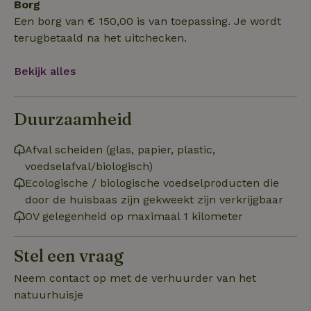
Borg
Strikt noodzakelijk
Prestatie
Targeting
Een borg van € 150,00 is van toepassing. Je wordt
Functioneel
Niet-geclassificeerd
terugbetaald na het uitchecken.
Strikt noodzakelijke cookies maken de kernfunctionaliteiten
Bekijk alles
van de website mogelijk, zoals gebruikersaanmelding en
accountbeheer. De website kan niet goed worden gebruikt
zonder de strikt noodzakelijke cookies.
Duurzaamheid
Aanbieder
/
Naam
Vervaldatum
Omschrij
Domein
_tt_enable_cookie
.natuurhuisje.nl
2 maanden
Deze coo
Afval scheiden (glas, papier, plastic,
4 weken
gebruikt
voedselafval/biologisch)
voorkeur
gebruike
Ecologische / biologische voedselproducten die
betrekkin
gebruik v
door de huisbaas zijn gekweekt zijn verkrijgbaar
op de web
onthoude
OV gelegenheid op maximaal 1 kilometer
CookieScriptConsent
CookieScript
4 weken 2
Deze coo
.natuurhuisje.nl
dagen
gebruikt 
Stel een vraag
Cookie-S
service 
cookievo
Neem contact op met de verhuurder van het
van bezo
onthoude
natuurhuisje
cookie-b