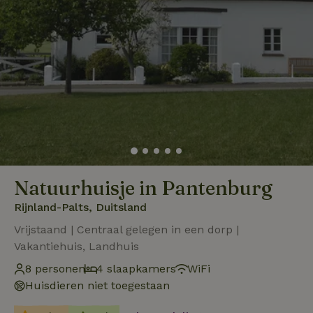
Natuurhuisje in Pantenburg
Rijnland-Palts, Duitsland
Vrijstaand | Centraal gelegen in een dorp |
Vakantiehuis, Landhuis
8 personen
4 slaapkamers
WiFi
Huisdieren niet toegestaan