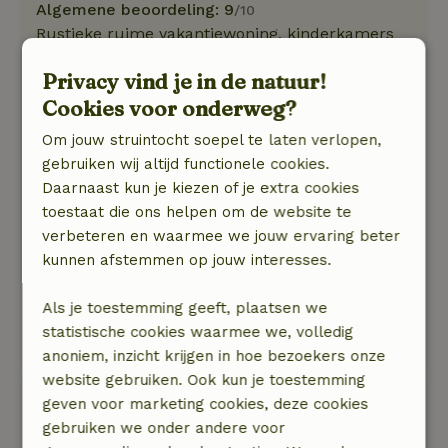
Algemene beoordeling: 9
/10
Rustieke ruime vakantiewoning, kinderkamers
met aandacht ingericht, mooie grote tuin met
Privacy vind je in de natuur!
terras, veranda en andere verschillende
Cookies voor onderweg?
zitplekken. Goed complete keuken. Veel
speelgoed, spellen, boeken en dvd&#039;s voor
Om jouw struintocht soepel te laten verlopen,
kinderen aanwezig.
gebruiken wij altijd functionele cookies.
Kortom: goed toeven.
Daarnaast kun je kiezen of je extra cookies
Natuur, rust & ruimte: 5
/5
toestaat die ons helpen om de website te
Prachtige uitvalsbasis voor wandelingen,
verbeteren en waarmee we jouw ervaring beter
fietstochten en andere uitjes. Rustig, maar toch
kunnen afstemmen op jouw interesses.
niet te afgelegen. Erg mooi uitzicht vanuit huis
en tuin.
Als je toestemming geeft, plaatsen we
Je kunt er goed tot rust komen en heerlijk
statistische cookies waarmee we, volledig
vakantie vieren.
anoniem, inzicht krijgen in hoe bezoekers onze
website gebruiken. Ook kun je toestemming
Henricus
geven voor marketing cookies, deze cookies
29 mei 2025
gebruiken we onder andere voor