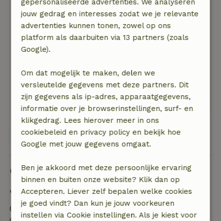
gepersonaliseerde advertenties. We analyseren
Algemene beoordeling: 9
/10
jouw gedrag en interesses zodat we je relevante
Een aanrader!
advertenties kunnen tonen, zowel op ons
Natuur, rust & ruimte: 5
/5
platform als daarbuiten via 13 partners (zoals
Het huis ligt langs een rustige weg met een
Google).
mooie grote tuin en bovenal prachtig uitzicht op
de omgeving.
Om dat mogelijk te maken, delen we
Het huis is ruim, de keuken is goed voorzien
versleutelde gegevens met deze partners. Dit
van potten pannen en keukengerei.
zijn gegevens als ip-adres, apparaatgegevens,
Slaapkamers zijn netjes met goede bedden.
informatie over je browserinstellingen, surf- en
klikgedrag. Lees hierover meer in ons
cookiebeleid en privacy policy en bekijk hoe
Bekijk alle 38 beoordelingen
Google met jouw gegevens omgaat.
Ben je akkoord met deze persoonlijke ervaring
Goed om te weten
binnen en buiten onze website? Klik dan op
Accepteren. Liever zelf bepalen welke cookies
Verblijfdetails
je goed vindt? Dan kun je jouw voorkeuren
Inchecken: 15:00- 20:00
instellen via Cookie instellingen. Als je kiest voor
Uitchecken: 07:00- 10:00