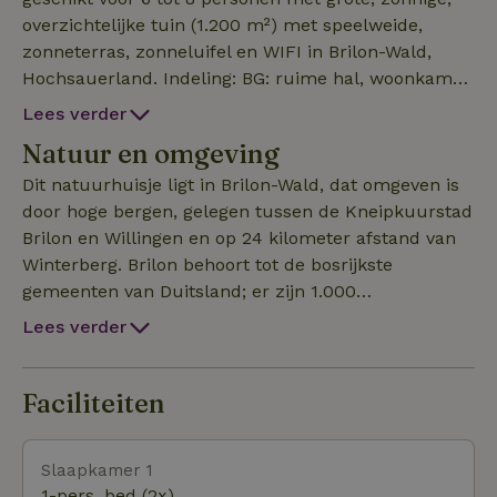
overzichtelijke tuin (1.200 m²) met speelweide,
zonneterras, zonneluifel en WIFI in Brilon-Wald,
Hochsauerland. Indeling: BG: ruime hal, woonkamer,
eetkeuken, gastentoilet en slaapkamer (2
Lees verder
eenpersoonsbedden). De ruime woonkamer met
Natuur en omgeving
grote flatscreen televisie en dvd-speler is uitgerust
met voldoende comfortabele fauteuils en banken.
Dit natuurhuisje ligt in Brilon-Wald, dat omgeven is
De eetkeuken is volledig uitgerust, incl. vaatwasser.
door hoge bergen, gelegen tussen de Kneipkuurstad
Verdieping: ruime overloop met 3 slaapkamers (2
Brilon en Willingen en op 24 kilometer afstand van
persoonskamer, 1 persoonskamer,
Winterberg. Brilon behoort tot de bosrijkste
meerpersoonskamer: 2 eenpersoonsbedden in de
gemeenten van Duitsland; er zijn 1.000
achterkamer en één 1 persoonsbed en kinderbed in
kilometer aan uitgezette wandelroutes, waarvan de
Lees verder
de voorkamer), moderne badkamer met ligbad,
Rothaarsteig de bekendste is. Deze wandeling is
separate douche, wastafel met wasmeubel en toilet.
meer dan 150 kilometer lang en loopt van Brilon via
Belangrijke info voor de gast: Verhuurder zal de gast
Brilon-Wald naar Willingen en Winterberg naar
Faciliteiten
een rekening per email zenden inzake
de Hessische stad Dillenburg. Er zijn ook vele
waarborgsom: voor gezinnen € 500, voor
andere mogelijkheden tot ontspanning, bijvoorbeeld
Slaapkamer 1
vriendengroepen: € 1.000, cc's paspoorten en
skiën in Willingen, mountainbiken, wielrennen of
1-pers. bed (2x)