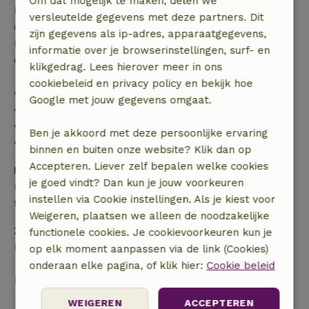
Om dat mogelijk te maken, delen we
Bij annulering binnen gestelde periode heb je recht
versleutelde gegevens met deze partners. Dit
op volledige terugbetaling van het boekingsbedrag.
zijn gegevens als ip-adres, apparaatgegevens,
Daarna krijg je een deel van de reissom en 100% van
informatie over je browserinstellingen, surf- en
de borg terugbetaald:
klikgedrag. Lees hierover meer in ons
cookiebeleid en privacy policy en bekijk hoe
• tot 42 dagen voor aankomst: 70% terugbetaald
Google met jouw gegevens omgaat.
• 42–28 dagen voor aankomst: 40% terugbetaald
• 28 dagen tot de aankomstdag: 10% terugbetaald
Ben je akkoord met deze persoonlijke ervaring
• op de aankomstdag of later: geen terugbetaling
binnen en buiten onze website? Klik dan op
Accepteren. Liever zelf bepalen welke cookies
Borg
je goed vindt? Dan kun je jouw voorkeuren
Een borg van € 500,00 is van toepassing. Je wordt
instellen via Cookie instellingen. Als je kiest voor
terugbetaald na het uitchecken.
Weigeren, plaatsen we alleen de noodzakelijke
Zelf verzorgen
functionele cookies. Je cookievoorkeuren kun je
Badlinnen, Keukenlinnen
op elk moment aanpassen via de link (Cookies)
onderaan elke pagina, of klik hier:
Cookie beleid
Bekijk alles
WEIGEREN
ACCEPTEREN