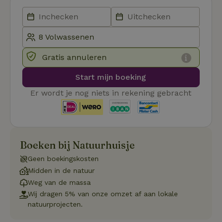
Aanbieder
/
Naam
Vervaldatum
Omschrij
Domein
_tt_enable_cookie
.natuurhuisje.nl
2 maanden
Deze coo
4 weken
gebruikt
voorkeur
gebruike
Gratis annuleren
betrekkin
gebruik v
op de web
Start mijn boeking
onthoude
Er wordt je nog niets in rekening gebracht
CookieScriptConsent
CookieScript
4 weken 2
Deze coo
.natuurhuisje.nl
dagen
gebruikt 
Cookie-S
service 
cookievo
van bezo
onthoude
Boeken bij Natuurhuisje
cookie-b
Cookie-Sc
Google
noodzake
Geen boekingskosten
Privacy Policy
correct t
Midden in de natuur
sqzl_session_id
.natuurhuisje.nl
29 minuten
Dit cooki
Weg van de massa
53
gebruikt
seconden
gebruiker
Wij dragen 5% van onze omzet af aan lokale
onderhou
natuurprojecten.
de webse
waardoor
consisten