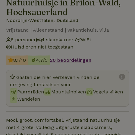
Natuurhuisje in Brilon-Wald,
Hochsauerland
Noordrijn-Westfalen, Duitsland
Vrijstaand | Alleenstaand | Vakantiehuis, Villa
8 personen
4 slaapkamers
WiFi
Huisdieren niet toegestaan
8,1/10
4,7/5
20 beoordelingen
Gasten die hier verbleven vinden de
omgeving fantastisch voor
Paardrijden
Mountainbiken
Vogels kijken
Wandelen
Mooi, groot, comfortabel, vrijstaand natuurhuisje
met 4 grote, volledig uitgeruste slaapkamers,
geschikt voor 6 tot 8 personen met grote, zonnige,