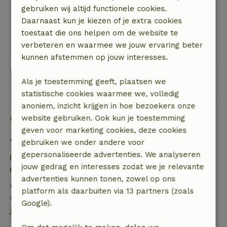
gebruiken wij altijd functionele cookies.
Lekker ruim voor 7 personen
Daarnaast kun je kiezen of je extra cookies
Natuur, rust & ruimte: 5
/5
toestaat die ons helpen om de website te
Huis staat aan de straat, klein terras, maar in
verbeteren en waarmee we jouw ervaring beter
omgeving mooie natuur
kunnen afstemmen op jouw interesses.
Als je toestemming geeft, plaatsen we
Bekijk alle 20 beoordelingen
statistische cookies waarmee we, volledig
anoniem, inzicht krijgen in hoe bezoekers onze
Goed om te weten
website gebruiken. Ook kun je toestemming
geven voor marketing cookies, deze cookies
Verblijfdetails
gebruiken we onder andere voor
gepersonaliseerde advertenties. We analyseren
Inchecken: 16:00- 18:00
jouw gedrag en interesses zodat we je relevante
Uitchecken: 07:00- 10:00
advertenties kunnen tonen, zowel op ons
Gratis annuleren binnen 24 uur
platform als daarbuiten via 13 partners (zoals
Gratis annuleren binnen 24 uur na bevestiging van
Google).
je boeking.