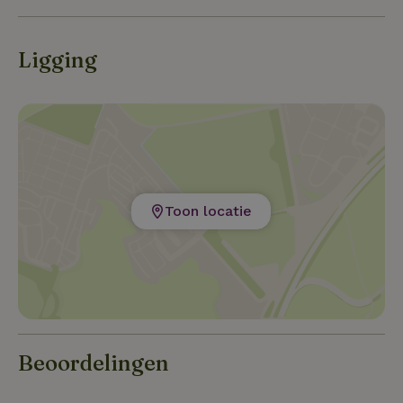
leefbare groene ruimtes en gerealiseerd met
aandacht voor ecologische duurzaamheid, dankzij
het gebruik van hernieuwbare energie. Een
Ligging
authentieke plek, ondergedompeld in een gezonde
omgeving, waar kleine uitblinkers verbonden met
typische lokale producten weerstaan en geboren word
Toon locatie
Beoordelingen