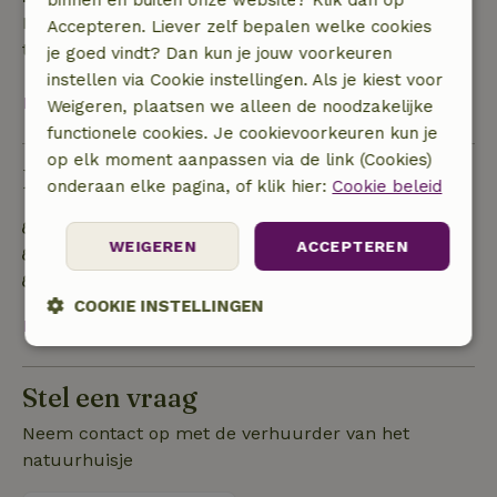
Een borg van € 40,00 is van toepassing. Je wordt
Accepteren. Liever zelf bepalen welke cookies
terugbetaald na het uitchecken.
je goed vindt? Dan kun je jouw voorkeuren
instellen via Cookie instellingen. Als je kiest voor
Bekijk alles
Weigeren, plaatsen we alleen de noodzakelijke
functionele cookies. Je cookievoorkeuren kun je
op elk moment aanpassen via de link (Cookies)
Duurzaamheid
onderaan elke pagina, of klik hier:
Cookie beleid
Natuurlijke isolatiematerialen
WEIGEREN
ACCEPTEREN
Gebouwd met natuurlijke bouwmaterialen
Voedselverspilling is geminimaliseerd
COOKIE INSTELLINGEN
Bekijk alles
Strikt
Prestatie
Targeting
noodzakelijk
Stel een vraag
Neem contact op met de verhuurder van het
Functioneel
Niet-geclassificeerd
natuurhuisje