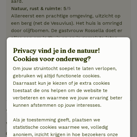
aard.
Natuur, rust & ruimte: 5
/5
Allereerst een prachtige omgeving, uitzicht op
een berg (net de Vesuvius). Het huis is omringd
door olijfbomen. De gastvrouw Rossella doet er
alles aan om je thuis en op je gemak te laten
voelen. Ze geeft prima advies over de mogelijke
Privacy vind je in de natuur!
activiteiten in de omgeving van Caiazzo en we
Cookies voor onderweg?
waardeerden zeer haar tips voor goede
restaurants.
Om jouw struintocht soepel te laten verlopen,
gebruiken wij altijd functionele cookies.
Daarnaast kun je kiezen of je extra cookies
Bekijk 1 beoordeling
toestaat die ons helpen om de website te
verbeteren en waarmee we jouw ervaring beter
kunnen afstemmen op jouw interesses.
Goed om te weten
Als je toestemming geeft, plaatsen we
Verblijfdetails
statistische cookies waarmee we, volledig
Inchecken: 15:30- 20:30
anoniem, inzicht krijgen in hoe bezoekers onze