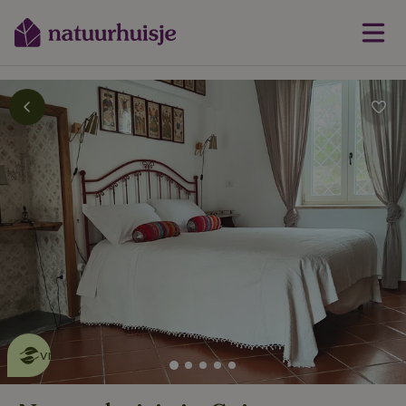
Dit natuurhuisje is eco-
vriendelijk
lees meer