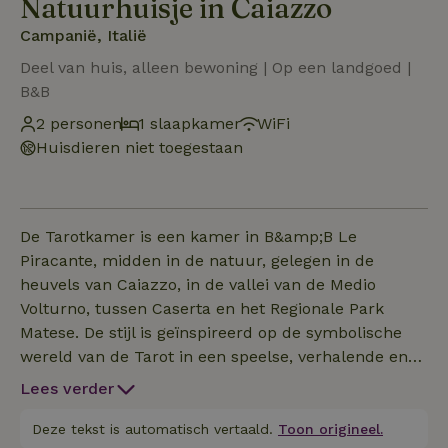
Natuurhuisje in Caiazzo
Campanië, Italië
Deel van huis, alleen bewoning | Op een landgoed |
B&B
2 personen
1 slaapkamer
WiFi
Huisdieren niet toegestaan
De Tarotkamer is een kamer in B&amp;B Le
Piracante, midden in de natuur, gelegen in de
heuvels van Caiazzo, in de vallei van de Medio
Volturno, tussen Caserta en het Regionale Park
Matese. De stijl is geïnspireerd op de symbolische
wereld van de Tarot in een speelse, verhalende en
creatieve stijl: kleuren, details en kleine verwijzingen
Lees verder
roepen het idee op van reizen, ontdekken en
nieuwsgierigheid. Het is een kamer ontworpen voor
Deze tekst is automatisch vertaald.
Toon origineel.