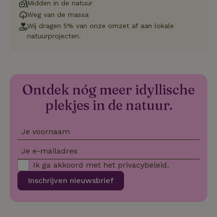
Cookie-S
Midden in de natuur
service 
cookievo
Weg van de massa
van bezo
Wij dragen 5% van onze omzet af aan lokale
onthoude
cookie-b
natuurprojecten.
Cookie-Sc
Google
noodzake
Privacy Policy
correct t
sqzl_session_id
.natuurhuisje.nl
29 minuten
Dit cooki
53
gebruikt
seconden
gebruiker
Ontdek nóg meer idyllische
onderhou
de webse
plekjes in de natuur.
waardoor
consisten
efficiënte
gebruiker
kan biede
Je voornaam
paginabe
sessies.
Je e-mailadres
_pinterest_ct_ua
Pinterest Inc.
1 jaar
Deze coo
Ik ga akkoord met het
privacybeleid
.
.ct.pinterest.com
geplaatst 
tot Pinter
Marketin
Inschrijven nieuwsbrief