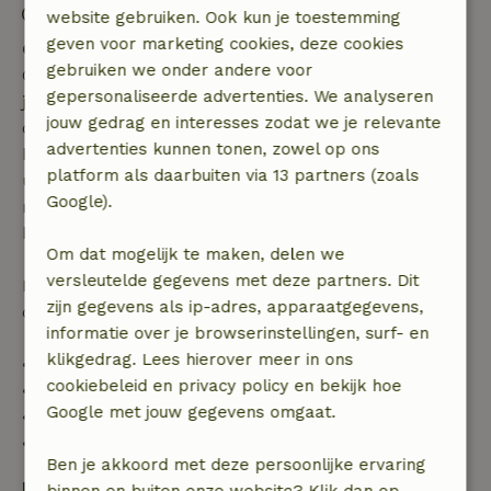
Uitchecken: 07:00- 10:30
website gebruiken. Ook kun je toestemming
geven voor marketing cookies, deze cookies
Gratis annuleren binnen 7 dagen
gebruiken we onder andere voor
Gratis annuleren binnen 7 dagen na bevestiging van
gepersonaliseerde advertenties. We analyseren
je boeking, bij een boekingsaanvraag meer dan 28
jouw gedrag en interesses zodat we je relevante
dagen voor aanvang. Bij een boeking met aanvang
advertenties kunnen tonen, zowel op ons
binnen 28 dagen geldt gratis annuleren binnen 24
platform als daarbuiten via 13 partners (zoals
uur. Bij annulering binnen gestelde periode heb je
Google).
recht op volledige terugbetaling van het
boekingsbedrag.
Om dat mogelijk te maken, delen we
versleutelde gegevens met deze partners. Dit
Daarna krijg je een deel van de reissom en 100% van
zijn gegevens als ip-adres, apparaatgegevens,
de borg terugbetaald:
informatie over je browserinstellingen, surf- en
klikgedrag. Lees hierover meer in ons
• tot 42 dagen voor aankomst: 70% terugbetaald
cookiebeleid en privacy policy en bekijk hoe
• 42–28 dagen voor aankomst: 40% terugbetaald
Google met jouw gegevens omgaat.
• 28 dagen tot de aankomstdag: 10% terugbetaald
• op de aankomstdag of later: geen terugbetaling
Ben je akkoord met deze persoonlijke ervaring
Borg
binnen en buiten onze website? Klik dan op