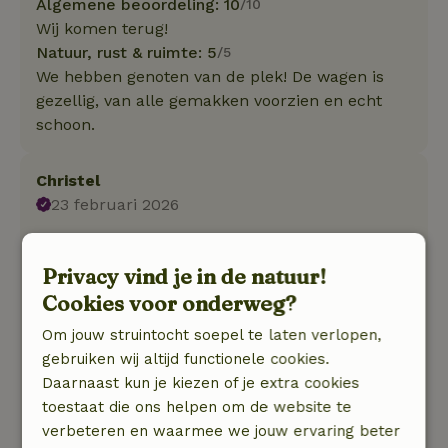
Algemene beoordeling: 10
/10
Wij komen terug!
Natuur, rust & ruimte: 5
/5
We hebben genoten van de plek! De wagen is
gezellig, van alle gemakken voorzien en echt
schoon.
Christel
23 februari 2026
Algemene beoordeling: 8
/10
het huisje was super sfeervol ingericht en heel
Privacy vind je in de natuur!
praktisch. alles was er van broodrooster, tv,
Cookies voor onderweg?
verrekijker en zelfs elektrische dekens. De
Om jouw struintocht soepel te laten verlopen,
kachel is een sfeerkachel maar geeft genoeg
gebruiken wij altijd functionele cookies.
warmte we hebben het totaal niet koud gehad.
Daarnaast kun je kiezen of je extra cookies
De hottub is geweldig, we hebben genoten van
toestaat die ons helpen om de website te
de heldere sterrenhemel terwijl we in de hottub
verbeteren en waarmee we jouw ervaring beter
zaten. Je hebt wel best veel hout nodig om de