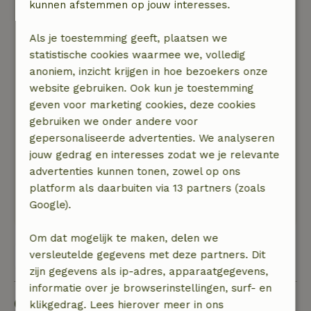
kunnen afstemmen op jouw interesses.
hottub warm te krijgen maar dat hadden we
gelukkig bij ons. Het enige dat lastig was is dat
Als je toestemming geeft, plaatsen we
de pipowagen best kraakt als je loopt, dus als je
statistische cookies waarmee we, volledig
in de nacht naar de wc moest dan werd onze
anoniem, inzicht krijgen in hoe bezoekers onze
dochter wakker, maar goed, dat was het enige
website gebruiken. Ook kun je toestemming
puntje van kritiek. Verder hebben we enorm
geven voor marketing cookies, deze cookies
genoten van deze plek. De bedden waren
gebruiken we onder andere voor
fantastisch.
gepersonaliseerde advertenties. We analyseren
Natuur, rust & ruimte: 5
/5
jouw gedrag en interesses zodat we je relevante
heel fijn deze plek. rustig gelegen en we zijn
advertenties kunnen tonen, zowel op ons
meerdere malen verrast door hertjes in de
platform als daarbuiten via 13 partners (zoals
buurt. We konden wandelen naar het strand en
Google).
heerlijk fietsen in de omgeving.
Om dat mogelijk te maken, delen we
versleutelde gegevens met deze partners. Dit
Bekijk alle 48 beoordelingen
zijn gegevens als ip-adres, apparaatgegevens,
informatie over je browserinstellingen, surf- en
Goed om te weten
klikgedrag. Lees hierover meer in ons