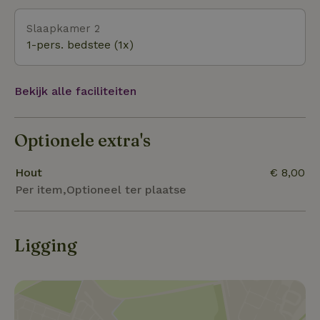
Veere of Domburg. Ga neuzen op de wekelijkse
Slaapkamer 2
markt in Oostkapelle of Middelburg, of moedig in de
1-pers. bedstee (1x)
zomer de deelnemers aan bij de wedstrijden
ringrijden of sjezenrijden in het dorp. Genoeg
gelegenheid om tot rust te komen, op te laden en
Bekijk alle faciliteiten
herinneringen te maken.
Optionele extra's
Hout
€ 8,00
Per item,Optioneel ter plaatse
Ligging