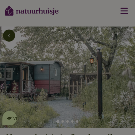
Dit natuurhuisje is eco-
vriendelijk
lees meer