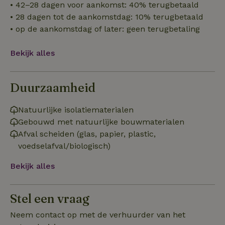
• 42–28 dagen voor aankomst: 40% terugbetaald
• 28 dagen tot de aankomstdag: 10% terugbetaald
• op de aankomstdag of later: geen terugbetaling
Functioneel
Niet-geclassificeerd
Bekijk alles
Duurzaamheid
Natuurlijke isolatiematerialen
Strikt noodzakelijk
Prestatie
Targeting
Gebouwd met natuurlijke bouwmaterialen
Functioneel
Niet-geclassificeerd
Afval scheiden (glas, papier, plastic,
Strikt noodzakelijke cookies maken de kernfunctionaliteiten
voedselafval/biologisch)
van de website mogelijk, zoals gebruikersaanmelding en
accountbeheer. De website kan niet goed worden gebruikt
Bekijk alles
zonder de strikt noodzakelijke cookies.
Aanbieder
/
Naam
Vervaldatum
Omschrij
Domein
Stel een vraag
_tt_enable_cookie
.natuurhuisje.nl
2 maanden
Deze coo
4 weken
gebruikt
Neem contact op met de verhuurder van het
voorkeur
gebruike