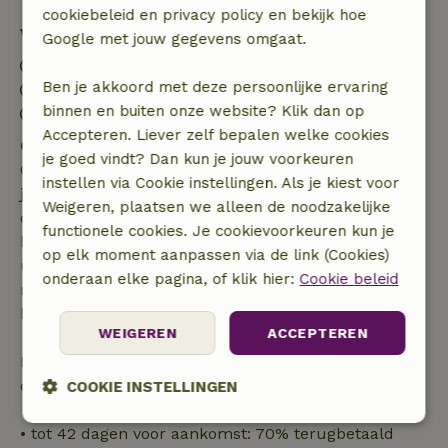
cookiebeleid en privacy policy en bekijk hoe
Verblijfdetails
Google met jouw gegevens omgaat.
Inchecken: 16:00- 21:00
Ben je akkoord met deze persoonlijke ervaring
Uitchecken: 08:00- 10:00
binnen en buiten onze website? Klik dan op
Contactloos verblijf mogelijk
Accepteren. Liever zelf bepalen welke cookies
Gratis annuleren binnen 7 dagen
je goed vindt? Dan kun je jouw voorkeuren
Gratis annuleren binnen 7 dagen na bevestiging van
instellen via Cookie instellingen. Als je kiest voor
je boeking, bij een boekingsaanvraag meer dan 28
Weigeren, plaatsen we alleen de noodzakelijke
dagen voor aanvang. Bij een boeking met aanvang
functionele cookies. Je cookievoorkeuren kun je
binnen 28 dagen geldt gratis annuleren binnen 24
op elk moment aanpassen via de link (Cookies)
uur. Bij annulering binnen gestelde periode heb je
onderaan elke pagina, of klik hier:
Cookie beleid
recht op volledige terugbetaling van het
boekingsbedrag.
WEIGEREN
ACCEPTEREN
Daarna krijg je een deel van de reissom en 100% van
de borg terugbetaald:
COOKIE INSTELLINGEN
Strikt
Prestatie
Targeting
• tot 42 dagen voor aankomst: 70% terugbetaald
noodzakelijk