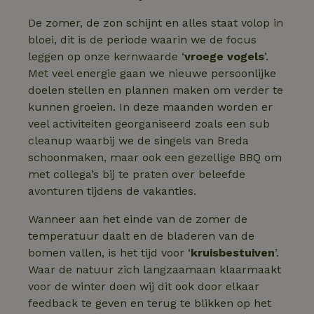
4 weken
gebruikt
voorkeur
De zomer, de zon schijnt en alles staat volop in
gebruike
betrekkin
bloei, dit is de periode waarin we de focus
gebruik v
op de web
leggen op onze kernwaarde ‘
vroege vogels
’.
onthoude
Met veel energie gaan we nieuwe persoonlijke
CookieScriptConsent
CookieScript
4 weken 2
Deze coo
doelen stellen en plannen maken om verder te
.natuurhuisje.nl
dagen
gebruikt 
Cookie-S
kunnen groeien. In deze maanden worden er
service 
cookievo
veel activiteiten georganiseerd zoals een sub
van bezo
cleanup waarbij we de singels van Breda
onthoude
cookie-b
schoonmaken, maar ook een gezellige BBQ om
Cookie-Sc
Google
noodzake
met collega’s bij te praten over beleefde
Privacy Policy
correct t
avonturen tijdens de vakanties.
sqzl_session_id
.natuurhuisje.nl
29 minuten
Dit cooki
53
gebruikt
Wanneer aan het einde van de zomer de
seconden
gebruiker
onderhou
temperatuur daalt en de bladeren van de
de webse
waardoor
bomen vallen, is het tijd voor ‘
kruisbestuiven
’.
consisten
Waar de natuur zich langzaamaan klaarmaakt
efficiënte
gebruiker
voor de winter doen wij dit ook door elkaar
kan biede
paginabe
feedback te geven en terug te blikken op het
sessies.