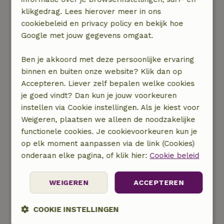
ligt, is het heel gemakkelijk om met het
klikgedrag. Lees hierover meer in ons
openbaar vervoer of op de fiets te komen, waar
cookiebeleid en privacy policy en bekijk hoe
dan ook veel collega’s gebruik van maken.
Google met jouw gegevens omgaat.
Ben je akkoord met deze persoonlijke ervaring
binnen en buiten onze website? Klik dan op
Accepteren. Liever zelf bepalen welke cookies
je goed vindt? Dan kun je jouw voorkeuren
instellen via Cookie instellingen. Als je kiest voor
Weigeren, plaatsen we alleen de noodzakelijke
functionele cookies. Je cookievoorkeuren kun je
op elk moment aanpassen via de link (Cookies)
onderaan elke pagina, of klik hier:
Cookie beleid
Vitaal in ieder seizoen
WEIGEREN
ACCEPTEREN
We laten ons inspireren door de natuur en
COOKIE INSTELLINGEN
haar seizoenen om vitaal en gezond te blijven.