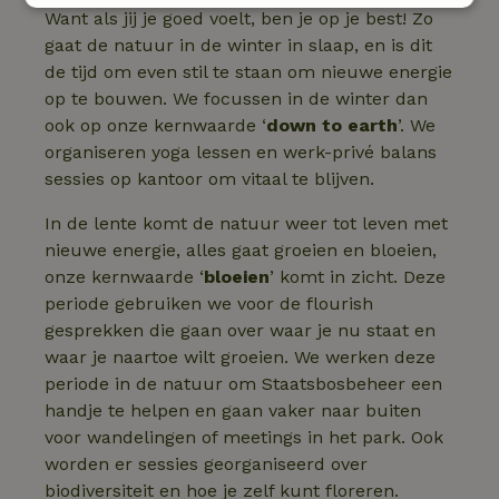
Strikt
Prestatie
Targeting
Want als jij je goed voelt, ben je op je best! Zo
noodzakelijk
gaat de natuur in de winter in slaap, en is dit
de tijd om even stil te staan om nieuwe energie
op te bouwen. We focussen in de winter dan
Functioneel
Niet-geclassificeerd
ook op onze kernwaarde ‘
down to earth
’. We
organiseren yoga lessen en werk-privé balans
sessies op kantoor om vitaal te blijven.
In de lente komt de natuur weer tot leven met
nieuwe energie, alles gaat groeien en bloeien,
onze kernwaarde ‘
bloeien
’ komt in zicht. Deze
Strikt noodzakelijk
Prestatie
Targeting
periode gebruiken we voor de flourish
Functioneel
Niet-geclassificeerd
gesprekken die gaan over waar je nu staat en
Strikt noodzakelijke cookies maken de kernfunctionaliteiten
waar je naartoe wilt groeien. We werken deze
van de website mogelijk, zoals gebruikersaanmelding en
periode in de natuur om Staatsbosbeheer een
accountbeheer. De website kan niet goed worden gebruikt
zonder de strikt noodzakelijke cookies.
handje te helpen en gaan vaker naar buiten
voor wandelingen of meetings in het park. Ook
Aanbieder
/
Naam
Vervaldatum
Omschrij
Domein
worden er sessies georganiseerd over
_tt_enable_cookie
.natuurhuisje.nl
2 maanden
Deze coo
biodiversiteit en hoe je zelf kunt floreren.