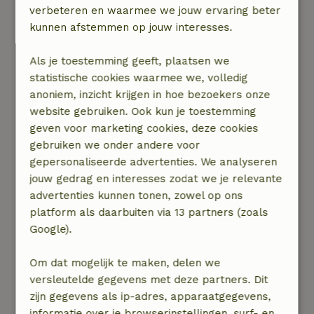
verbeteren en waarmee we jouw ervaring beter
planten en een eigen moestuin waaruit we
kunnen afstemmen op jouw interesses.
komkommers en tomaten plukken voor de
lunch. We hebben een zero waste policy, wat
Als je toestemming geeft, plaatsen we
betekent dat we zoveel mogelijk producten op
statistische cookies waarmee we, volledig
kantoor niet in verpakkingen kopen.
anoniem, inzicht krijgen in hoe bezoekers onze
Tegenwoordig hebben we zelfs een
website gebruiken. Ook kun je toestemming
wormenhotel dat onze restjes groen afval opeet
geven voor marketing cookies, deze cookies
en omzet in compost voor de planten, vet he?
gebruiken we onder andere voor
Naast dat er op kantoor gewerkt wordt is er
gepersonaliseerde advertenties. We analyseren
ook ruimte om te relaxen en te spelen. Even
jouw gedrag en interesses zodat we je relevante
weg van die computer en tot jezelf komen in
advertenties kunnen tonen, zowel op ons
de hangmat of op de schommel. Heb je een
platform als daarbuiten via 13 partners (zoals
energieboost nodig? Speel een potje ping pong,
Google).
Mario kart of maak een wandeling in het park.
Het stimuleert je creativiteit en versterkt de
Om dat mogelijk te maken, delen we
band met je collega’s!
versleutelde gegevens met deze partners. Dit
zijn gegevens als ip-adres, apparaatgegevens,
Omdat ons kantoor in Breda naast het station
informatie over je browserinstellingen, surf- en