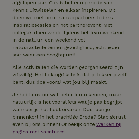
afgelopen jaar. Ook is het een periode van
_pinterest_ct_ua
Pinterest Inc.
1 jaar
Deze coo
kennis uitwisselen en elkaar inspireren. Dit
.ct.pinterest.com
geplaatst 
tot Pinter
doen we met onze natuurpartners tijdens
Marketin
inspiratiesessies en het partnerevent. Met
collega’s doen we dit tijdens het teamweekend
in de natuur, een weekend vol
natuuractiviteiten en gezelligheid, echt ieder
Naam
Naam
Aanbieder
Aanbieder
/
Domein
/
Domein
Vervaldatum
Vervaldatum
O
Aanbieder
/
jaar weer een hoogtepunt!
Naam
Vervaldatum
Omschrijving
sqzllocal
_nhft_booking-without-
www.natuurhuisje.nl
Squeezely
Sessie
1 jaar 1
Domein
service-fee
.natuurhuisje.nl
maand
Alle activiteiten die worden georganiseerd zijn
_ttp
.natuurhuisje.nl
2 maanden
Deze cookie wo
Aanbieder
/
Naam
_nhftconstraint_tourist-
www.natuurhuisje.nl
Vervaldatum
Sessie
4 weken
gebruikt om
Domein
vrijwillig. Het belangrijkste is dat je lekker jezelf
tax-search
gebruikersinter
en -gedrag op 
bent, dus doe vooral wat jou blij maakt.
uid
.criteo.com
1 jaar
_nhftconstraint_house-
www.natuurhuisje.nl
Sessie
website te volg
relevant-facilities
voor siteprestat
en gebruiksanal
Je hebt ons nu wat beter leren kennen, maar
_nhft_eu-rental-
www.natuurhuisje.nl
Sessie
Deze informati
regulation
natuurlijk is het vooral iets wat je pas begrijpt
wordt gebruikt
de
wanneer je het hebt ervaren. Dus, ben je
_nhftconstraint_wizard-
www.natuurhuisje.nl
gebruikerservar
Sessie
_nhftconstraint_open-gds-
www.natuurhuisje.nl
Sessie
enhancements
te verbeteren 
binnenkort in het prachtige Breda? Stap gerust
onboarding
functionaliteit 
de website te
nh_experiments
www.natuurhuisje.nl
1 jaar
even bij ons binnen! Of bekijk onze
werken bij
optimaliseren.
pagina met vacatures
.
_nhftconstraint_eu-
www.natuurhuisje.nl
Sessie
_ttp
.tiktok.com
2 maanden
Deze cookie wo
rental-regulation