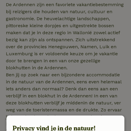
De Ardennen zijn een favoriete vakantiebestemming
bij reizigers die houden van natuur, cultuur en
gastronomie. De heuvelachtige landschappen,
pittoreske kleine dorpjes en uitgestrekte bossen
maken dat je in deze regio in Wallonië zowel actief
bezig kan zijn als ontspannen. Zich uitstrekkend
over de provincies Henegouwen, Namen, Luik en
Luxemburg is er voldoende keuze om je vakantie
door te brengen in een van onze gezellige
blokhutten in de Ardennen.
Ben jij op zoek naar een bijzondere accommodatie
in de natuur van de Ardennen, eens even helemaal
iets anders dan normaal? Denk dan eens aan een
verblijf in een blokhut in de Ardennen! In een van
deze blokhutten verblijf je middenin de natuur, ver
weg van de toeristenmassa en de drukte. Zo ervaar
je het echte leven in de natuur, waardoor je
helemaal zult kunnen bijkomen en opladen! Vanuit
Privacy vind je in de natuur!
je blokhut kun je prima vogels en wilde dieren