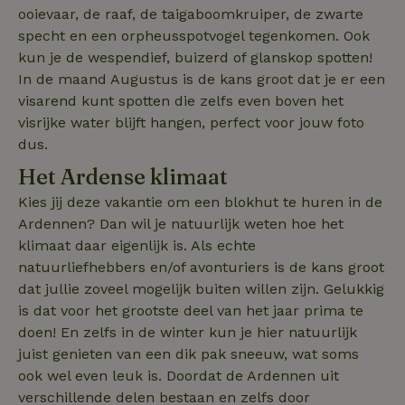
onderhou
ooievaar, de raaf, de taigaboomkruiper, de zwarte
de webse
waardoor
specht en een orpheusspotvogel tegenkomen. Ook
consisten
kun je de wespendief, buizerd of glanskop spotten!
efficiënte
gebruiker
In de maand Augustus is de kans groot dat je er een
kan biede
paginabe
visarend kunt spotten die zelfs even boven het
sessies.
visrijke water blijft hangen, perfect voor jouw foto
_pinterest_ct_ua
Pinterest Inc.
1 jaar
Deze coo
dus.
.ct.pinterest.com
geplaatst 
tot Pinter
Het Ardense klimaat
Marketin
Kies jij deze vakantie om een blokhut te huren in de
Ardennen? Dan wil je natuurlijk weten hoe het
klimaat daar eigenlijk is. Als echte
Naam
Naam
Aanbieder
Aanbieder
/
Domein
/
Domein
Vervaldatum
Vervaldatum
O
natuurliefhebbers en/of avonturiers is de kans groot
Aanbieder
/
Naam
Vervaldatum
Omschrijving
sqzllocal
_nhft_booking-without-
www.natuurhuisje.nl
Squeezely
Sessie
1 jaar 1
Domein
dat jullie zoveel mogelijk buiten willen zijn. Gelukkig
service-fee
.natuurhuisje.nl
maand
is dat voor het grootste deel van het jaar prima te
_ttp
.natuurhuisje.nl
2 maanden
Deze cookie wo
Aanbieder
/
Naam
_nhftconstraint_tourist-
www.natuurhuisje.nl
Vervaldatum
Sessie
4 weken
gebruikt om
Domein
doen! En zelfs in de winter kun je hier natuurlijk
tax-search
gebruikersinter
en -gedrag op 
juist genieten van een dik pak sneeuw, wat soms
uid
.criteo.com
1 jaar
_nhftconstraint_house-
www.natuurhuisje.nl
Sessie
website te volg
relevant-facilities
ook wel even leuk is. Doordat de Ardennen uit
voor siteprestat
en gebruiksanal
verschillende delen bestaan en zelfs door
_nhft_eu-rental-
www.natuurhuisje.nl
Sessie
Deze informati