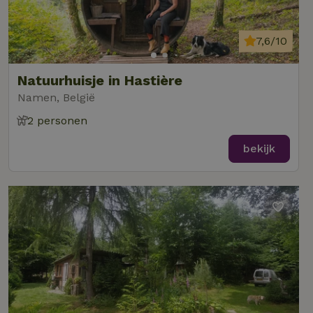
7,6/10
Natuurhuisje in Hastière
Namen, België
2 personen
bekijk