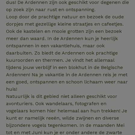
dus! De Ardennen zijn ook geschikt voor degenen die
van de website mogelijk, zoals gebruikersaanmelding en
accountbeheer. De website kan niet goed worden gebruikt
op zoek zijn naar rust en ontspanning.
zonder de strikt noodzakelijke cookies.
Loop door de prachtige natuur en bezoek de oude
Aanbieder
/
dorpjes met gezellige kleine straatjes en cafeetjes.
Naam
Vervaldatum
Omschrij
Domein
Ook de kastelen en mooie grotten zijn een bezoek
_tt_enable_cookie
.natuurhuisje.nl
2 maanden
Deze coo
meer dan waard. In de Ardennen kun je heerlijk
4 weken
gebruikt
voorkeur
ontspannen in een vakantiehuis, maar ook
gebruike
daarbuiten. Zo biedt de Ardennen ook prachtige
betrekkin
gebruik v
kuuroorden en thermen. Je vindt het allemaal
op de web
onthoude
tijdens jouw verblijf in een blokhut in de Belgische
Ardennen! Na je vakantie in de Ardennen reis je met
CookieScriptConsent
CookieScript
4 weken 2
Deze coo
.natuurhuisje.nl
dagen
gebruikt 
een goed, ontspannen en schoon lichaam weer naar
Cookie-S
service 
huis!
cookievo
van bezo
Natuurlijk is dit gebied niet alleen geschikt voor
onthoude
avonturiers. Ook wandelaars, fotografen en
cookie-b
Cookie-Sc
Google
vogelaars komen hier helemaal aan hun trekken! Je
noodzake
Privacy Policy
correct t
kunt er namelijk reeën, wilde zwijnen en diverse
bijzondere vogels tegenkomen. In de maanden Mei
sqzl_session_id
.natuurhuisje.nl
29 minuten
Dit cooki
53
gebruikt
tot en met Juni kun je er onder andere de zwarte
seconden
gebruiker