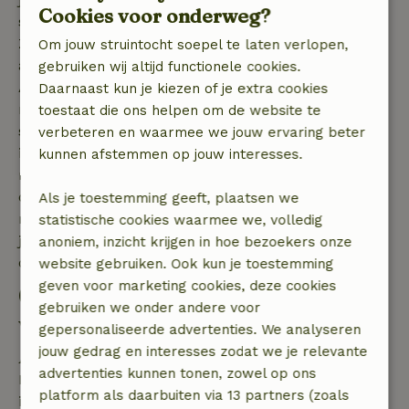
Cookies voor onderweg?
spotten.
Zo kun je lekker droog en warm zitten terwijl je dus
Om jouw struintocht soepel te laten verlopen,
allerlei moois voorbij ziet komen! Daarnaast is de
gebruiken wij altijd functionele cookies.
Ardennen natuurlijk perfect geschikt voor het
Daarnaast kun je kiezen of je extra cookies
maken van lange wandelingen en het bekijken van
toestaat die ons helpen om de website te
schilderachtige taferelen. Ook het eten in dit gebied
verbeteren en waarmee we jouw ervaring beter
is heerlijk, dus na zo’n wandeling kunnen jullie
kunnen afstemmen op jouw interesses.
natuurlijk even bijkomen in een gezellig restaurant
of eettentje. Laat je inspireren door de vele
Als je toestemming geeft, plaatsen we
mogelijkheden die wij aanbieden en wie weet geniet
statistische cookies waarmee we, volledig
je binnenkort wel van een vakantie in een blokhut in
anoniem, inzicht krijgen in hoe bezoekers onze
de Ardennen.
website gebruiken. Ook kun je toestemming
geven voor marketing cookies, deze cookies
Ontdek de natuur vanuit een
gebruiken we onder andere voor
van onze blokhutten in de
gepersonaliseerde advertenties. We analyseren
Ardennen!
jouw gedrag en interesses zodat we je relevante
advertenties kunnen tonen, zowel op ons
Een blokhut is de ideale accommodatie voor
platform als daarbuiten via 13 partners (zoals
iedereen die wel eens toe is aan wat anders voor de