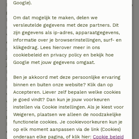
Google).
komende vakantie. Een blokhut in de Ardennen is op
geen manier te vergelijken met een grootschalig
Om dat mogelijk te maken, delen we
hotel, want in een blokhut verblijf je middenin de
versleutelde gegevens met deze partners. Dit
natuur, die je dan ook uitstekend kunt gaan
zijn gegevens als ip-adres, apparaatgegevens,
verkennen direct vanuit je huisje! Een blokhut is
informatie over je browserinstellingen, surf- en
eigenlijk een hut of klein huis dat is gebouwd uit
klikgedrag. Lees hierover meer in ons
boomstammen of massieve houten balken. Hoewel
cookiebeleid en privacy policy en bekijk hoe
je in een blokhut middenin de natuur verblijft, hoef
Google met jouw gegevens omgaat.
je je niet druk te maken over ongemakken die je zou
hebben met bijvoorbeeld kamperen. Alle blokhutten
Ben je akkoord met deze persoonlijke ervaring
in de Ardennen die worden aangeboden bij
binnen en buiten onze website? Klik dan op
Natuurhuisje zijn uiterst comfortabel en voorzien
Accepteren. Liever zelf bepalen welke cookies
van alle gemakken, zodat jij een onbezorgde
je goed vindt? Dan kun je jouw voorkeuren
vakantie kunt beleven.
instellen via Cookie instellingen. Als je kiest voor
Zo bieden de massieve wanden van de blokhutten
Weigeren, plaatsen we alleen de noodzakelijke
goede warmte-isolatie, zodat jij het niet koud zult
functionele cookies. Je cookievoorkeuren kun je
krijgen tijdens je vakantie in de natuur. Door een
op elk moment aanpassen via de link (Cookies)
overstekend dak en een stenen fundament worden
onderaan elke pagina, of klik hier:
Cookie beleid
de wanden van de blokhut droog gehouden, zodat