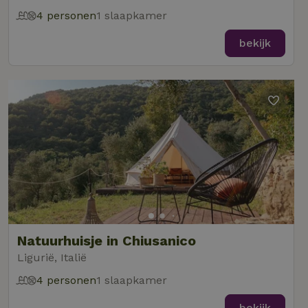
4 personen
1 slaapkamer
bekijk
Natuurhuisje in Chiusanico
Ligurië, Italië
4 personen
1 slaapkamer
bekijk