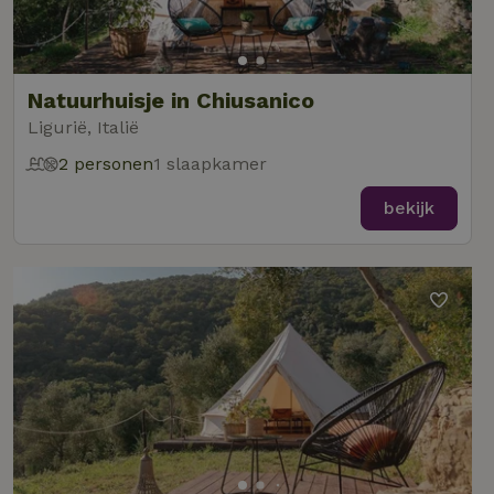
Natuurhuisje in Chiusanico
Ligurië, Italië
2 personen
1 slaapkamer
bekijk