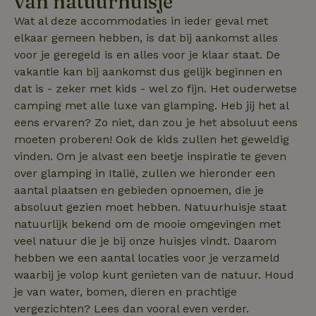
van natuurhuisje
Wat al deze accommodaties in ieder geval met
_gcl_au
Google LLC
2 maanden
.natuurhuisje.nl
4 weken
elkaar gemeen hebben, is dat bij aankomst alles
voor je geregeld is en alles voor je klaar staat. De
vakantie kan bij aankomst dus gelijk beginnen en
dat is - zeker met kids - wel zo fijn. Het ouderwetse
camping met alle luxe van glamping. Heb jij het al
_nhft_safety-deposit-refund
www.natuurhuisje.nl
Sessie
eens ervaren? Zo niet, dan zou je het absoluut eens
moeten proberen! Ook de kids zullen het geweldig
_fbp
Meta Platform
2 maanden
vinden. Om je alvast een beetje inspiratie te geven
Inc.
4 weken
.natuurhuisje.nl
over glamping in Italië, zullen we hieronder een
aantal plaatsen en gebieden opnoemen, die je
_nhft_new-calendar
www.natuurhuisje.nl
Sessie
absoluut gezien moet hebben. Natuurhuisje staat
natuurlijk bekend om de mooie omgevingen met
veel natuur die je bij onze huisjes vindt. Daarom
hebben we een aantal locaties voor je verzameld
waarbij je volop kunt genieten van de natuur. Houd
je van water, bomen, dieren en prachtige
_nhftconstraint_search-
www.natuurhuisje.nl
Sessie
lowest-price
vergezichten? Lees dan vooral even verder.