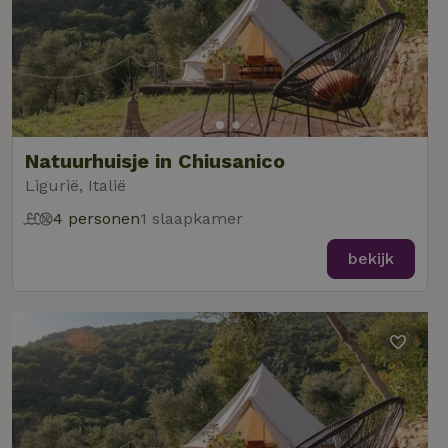
Natuurhuisje in Chiusanico
Ligurië, Italië
4 personen
1 slaapkamer
bekijk