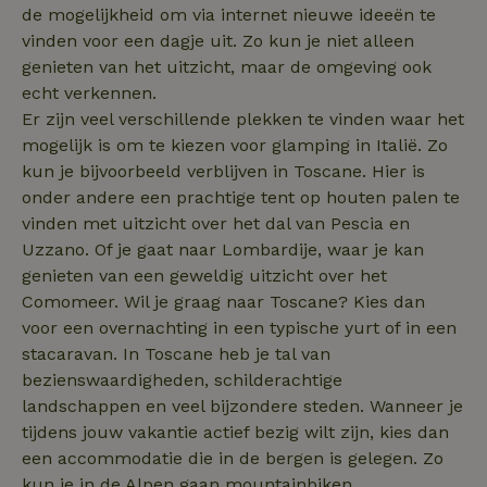
belangrijke upd
.bing.com
de mogelijkheid om via internet nieuwe ideeën te
is van de meer
algemeen gebru
vinden voor een dagje uit. Zo kun je niet alleen
analyseservice
Google. Deze
genieten van het uitzicht, maar de omgeving ook
cookie wordt
echt verkennen.
gebruikt om un
_nhft_search-group-
www.natuurhuisje.nl
Sessie
gebruikers te
Er zijn veel verschillende plekken te vinden waar het
locations
onderscheiden
door een
mogelijk is om te kiezen voor glamping in Italië. Zo
willekeurig
kun je bijvoorbeeld verblijven in Toscane. Hier is
gegenereerd
nummer toe te
onder andere een prachtige tent op houten palen te
wijzen als klant
Het is opgeno
vinden met uitzicht over het dal van Pescia en
in elk
_nhftconstraint_translations
www.natuurhuisje.nl
Sessie
paginaverzoek 
Uzzano. Of je gaat naar Lombardije, waar je kan
_pin_unauth
Pinterest Inc.
1 jaar
een site en wor
.natuurhuisje.nl
genieten van een geweldig uitzicht over het
gebruikt om
bezoekers-, ses
Comomeer. Wil je graag naar Toscane? Kies dan
en
campagnegege
voor een overnachting in een typische yurt of in een
recently_viewed_houses
www.natuurhuisje.nl
te berekenen v
1 jaar
stacaravan. In Toscane heb je tal van
de
analyserapport
_nhft_open-gds-onboarding
www.natuurhuisje.nl
Sessie
bezienswaardigheden, schilderachtige
van de site.
FPID
Google
1 jaar 1
landschappen en veel bijzondere steden. Wanneer je
.natuurhuisje.nl
maand
_ga_JRK1QL37RY
.natuurhuisje.nl
1 jaar 1
Deze cookie wo
tijdens jouw vakantie actief bezig wilt zijn, kies dan
maand
gebruikt door
Google Analytic
een accommodatie die in de bergen is gelegen. Zo
om de sessiest
te behouden.
kun je in de Alpen gaan mountainbiken,