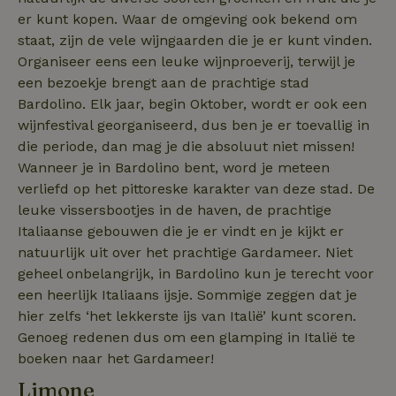
er kunt kopen. Waar de omgeving ook bekend om
staat, zijn de vele wijngaarden die je er kunt vinden.
Organiseer eens een leuke wijnproeverij, terwijl je
een bezoekje brengt aan de prachtige stad
typeform_survey_gezien
.natuurhuisje.nl
4 weken 2
Bardolino. Elk jaar, begin Oktober, wordt er ook een
dagen
wijnfestival georganiseerd, dus ben je er toevallig in
die periode, dan mag je die absoluut niet missen!
Wanneer je in Bardolino bent, word je meteen
verliefd op het pittoreske karakter van deze stad. De
leuke vissersbootjes in de haven, de prachtige
Italiaanse gebouwen die je er vindt en je kijkt er
natuurlijk uit over het prachtige Gardameer. Niet
geheel onbelangrijk, in Bardolino kun je terecht voor
een heerlijk Italiaans ijsje. Sommige zeggen dat je
hier zelfs ‘het lekkerste ijs van Italië’ kunt scoren.
Genoeg redenen dus om een glamping in Italië te
boeken naar het Gardameer!
Limone