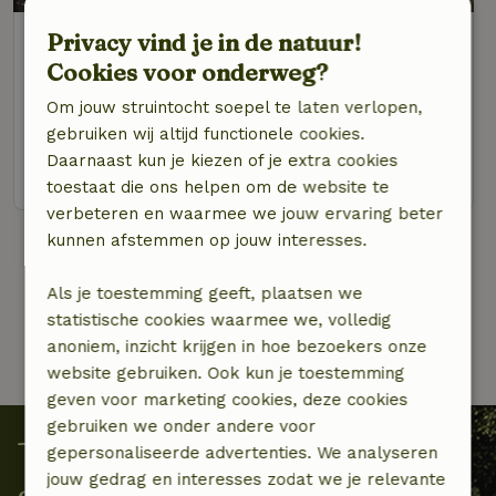
Natuurhuisje in monterotondo
Privacy vind je in de natuur!
marittimo
Cookies voor onderweg?
Toscane, Italië
Om jouw struintocht soepel te laten verlopen,
2 personen
1 slaapkamer
gebruiken wij altijd functionele cookies.
Daarnaast kun je kiezen of je extra cookies
bekijk
toestaat die ons helpen om de website te
verbeteren en waarmee we jouw ervaring beter
kunnen afstemmen op jouw interesses.
1 van 2
Als je toestemming geeft, plaatsen we
statistische cookies waarmee we, volledig
anoniem, inzicht krijgen in hoe bezoekers onze
website gebruiken. Ook kun je toestemming
geven voor marketing cookies, deze cookies
gebruiken we onder andere voor
gepersonaliseerde advertenties. We analyseren
jouw gedrag en interesses zodat we je relevante