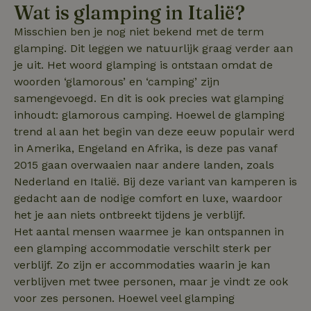
Functioneel
Niet-geclassificeerd
Wat is glamping in Italië?
Misschien ben je nog niet bekend met de term
Strikt noodzakelijke cookies maken de kernfunctionaliteiten
van de website mogelijk, zoals gebruikersaanmelding en
glamping. Dit leggen we natuurlijk graag verder aan
accountbeheer. De website kan niet goed worden gebruikt
je uit. Het woord glamping is ontstaan omdat de
zonder de strikt noodzakelijke cookies.
woorden ‘glamorous’ en ‘camping’ zijn
Aanbieder
/
Naam
Vervaldatum
Omschrij
Domein
samengevoegd. En dit is ook precies wat glamping
inhoudt: glamorous camping. Hoewel de glamping
_tt_enable_cookie
.natuurhuisje.nl
2 maanden
Deze coo
4 weken
gebruikt
trend al aan het begin van deze eeuw populair werd
voorkeur
gebruike
in Amerika, Engeland en Afrika, is deze pas vanaf
betrekkin
2015 gaan overwaaien naar andere landen, zoals
gebruik v
op de web
Nederland en Italië. Bij deze variant van kamperen is
onthoude
gedacht aan de nodige comfort en luxe, waardoor
CookieScriptConsent
CookieScript
4 weken 2
Deze coo
het je aan niets ontbreekt tijdens je verblijf.
.natuurhuisje.nl
dagen
gebruikt 
Cookie-S
Het aantal mensen waarmee je kan ontspannen in
service 
cookievo
een glamping accommodatie verschilt sterk per
van bezo
onthoude
verblijf. Zo zijn er accommodaties waarin je kan
cookie-b
verblijven met twee personen, maar je vindt ze ook
Cookie-Sc
Google
noodzake
Privacy Policy
voor zes personen. Hoewel veel glamping
correct t