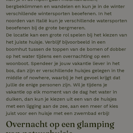
nature_house_session
www.natuurhuisje.nl
1 week
bergbeklimmen en wandelen en kun je in de winter
_uetsid
Microsoft
1 dag
Corporation
verschillende wintersporten beoefenen. In het
_nhftconstraint_search-
www.natuurhuisje.nl
Sessie
.natuurhuisje.nl
group-locations
noorden van Italië kun je verschillende watersporten
beoefenen bij de grote bergmeren.
De locatie kan een grote rol spelen bij het kiezen van
_nhftconstraint_safety-
www.natuurhuisje.nl
Sessie
het juiste huisje. Verblijf bijvoorbeeld in een
deposit-refund
boomhut tussen de toppen van de bomen of dobber
ttcsid
.natuurhuisje.nl
2 maanden
4 weken
op het water tijdens een overnachting op een
_uetvid
Microsoft
1 jaar
woonboot. Spendeer je jouw vakantie liever in het
_nhft_search-lowest-price
www.natuurhuisje.nl
Sessie
Corporation
bos, dan zijn er verschillende huisjes gelegen in the
.natuurhuisje.nl
middle of nowhere, waarbij je het gevoel krijgt dat
jullie de enige personen zijn. Wil je tijdens je
vakantie op elk moment van de dag het water in
duiken, dan kun je kiezen uit een van de huisjes
FPLC
.natuurhuisje.nl
20 uur
met een ligging aan de zee, aan een meer of kies
juist voor een huisje met een zwembad erbij!
MR
Microsoft
1 week
Corporation
.c.bing.com
Overnacht op een glamping