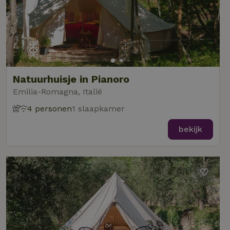
Natuurhuisje in Pianoro
Emilia-Romagna, Italië
4 personen
1 slaapkamer
bekijk