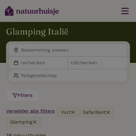
Glamping Italië
Filters
Verwijder alle filters
Yurt
Safaritent
Glamping
38
natuurhuisjes