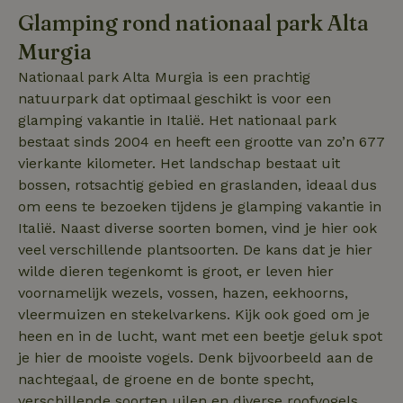
Glamping rond nationaal park Alta
Murgia
_nhftconstraint_new-
www.natuurhuisje.nl
Sessie
calendar
Nationaal park Alta Murgia is een prachtig
natuurpark dat optimaal geschikt is voor een
glamping vakantie in Italië. Het nationaal park
tf-Unga6Zb0-closed
.natuurhuisje.nl
Sessie
bestaat sinds 2004 en heeft een grootte van zo’n 677
vierkante kilometer. Het landschap bestaat uit
bossen, rotsachtig gebied en graslanden, ideaal dus
om eens te bezoeken tijdens je glamping vakantie in
Italië. Naast diverse soorten bomen, vind je hier ook
veel verschillende plantsoorten. De kans dat je hier
wilde dieren tegenkomt is groot, er leven hier
voornamelijk wezels, vossen, hazen, eekhoorns,
vleermuizen en stekelvarkens. Kijk ook goed om je
tf_respondent_cc
Typeform
5 maanden
heen en in de lucht, want met een beetje geluk spot
.typeform.com
3 weken
je hier de mooiste vogels. Denk bijvoorbeeld aan de
nachtegaal, de groene en de bonte specht,
verschillende soorten uilen en diverse roofvogels