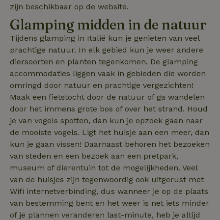
website te volg
zijn beschikbaar op de website.
relevant-facilities
voor siteprestat
en gebruiksanal
Glamping midden in de natuur
_nhft_eu-rental-
www.natuurhuisje.nl
Sessie
Deze informati
regulation
wordt gebruikt
de
Tijdens glamping in Italië kun je genieten van veel
_nhftconstraint_wizard-
www.natuurhuisje.nl
gebruikerservar
Sessie
_nhftconstraint_open-gds-
www.natuurhuisje.nl
Sessie
enhancements
te verbeteren 
prachtige natuur. In elk gebied kun je weer andere
onboarding
functionaliteit 
diersoorten en planten tegenkomen. De glamping
de website te
nh_experiments
www.natuurhuisje.nl
1 jaar
optimaliseren.
accommodaties liggen vaak in gebieden die worden
_nhftconstraint_eu-
www.natuurhuisje.nl
Sessie
_ttp
.tiktok.com
2 maanden
Deze cookie wo
rental-regulation
omringd door natuur en prachtige vergezichten!
_nhft_translations
www.natuurhuisje.nl
Sessie
4 weken
gebruikt om
Maak een fietstocht door de natuur of ga wandelen
gebruikersinter
_nhftconstraint_recently-
www.natuurhuisje.nl
Sessie
ttcsid_D3OACIBC77U816ERVJKG
.natuurhuisje.nl
2 maanden
en -gedrag op 
visited-houses
4 weken
door het immens grote bos of over het strand. Houd
website te volg
voor siteprestat
_nhft_wizard-
www.natuurhuisje.nl
Sessie
je van vogels spotten, dan kun je opzoek gaan naar
IDE
Google LLC
1 jaar
en gebruiksanal
enhancements
.doubleclick.net
de mooiste vogels. Ligt het huisje aan een meer, dan
Deze informati
wordt gebruikt
uet_vid
.natuurhuisje.nl
1 jaar
kun je gaan vissen! Daarnaast behoren het bezoeken
de
FPAU
.natuurhuisje.nl
2 maanden
gebruikerservar
_nhft_house-relevant-
www.natuurhuisje.nl
Sessie
van steden en een bezoek aan een pretpark,
4 weken
te verbeteren 
facilities
functionaliteit 
museum of dierentuin tot de mogelijkheden. Veel
de website te
_nhftconstraint_booking-
www.natuurhuisje.nl
Sessie
van de huisjes zijn tegenwoordig ook uitgerust met
optimaliseren.
without-service-fee
Wifi internetverbinding, dus wanneer je op de plaats
_ga
Google LLC
1 jaar 1
Deze cookiena
_nhft_tourist-tax-search
www.natuurhuisje.nl
Sessie
.natuurhuisje.nl
maand
is gekoppeld a
van bestemming bent en het weer is net iets minder
Google Univers
MUID
_nhft_recently-visited-
www.natuurhuisje.nl
Microsoft
Sessie
1 jaar
of je plannen veranderen last-minute, heb je altijd
Analytics - wat
houses
Corporation