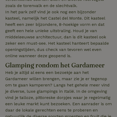
zoals de torenvalk en de slechtvalk.
In het park zelf vind je ook nog een bijzonder
kasteel, namelijk het Castel del Monte. Dit kasteel
heeft een zeer bijzondere, 8-hoekige vorm en dat
geeft een hele unieke uitstraling. Houd je van
middeleeuwse architectuur, dan is dit kasteel ook
zeker een must-see. Het kasteel hanteert bepaalde
openingstijden, dus check van tevoren wel even
online wanneer deze geopend is.
tf_auth
.api.typeform.com
1 week
Glamping rondom het Gardameer
Heb je altijd al eens een bezoekje aan het
Gardameer willen brengen, maar zie je er tegenop
om te gaan kamperen? Langs het gehele meer vind
je diverse, luxe glampings in Italië. In de omgeving
vind je talloze, pittoreske dorpjes waar je regelmatig
een leuke markt kunt bezoeken. Een aanrader is om
daar de lokale gerechten eens te proberen en
natuurlijk de diverse soorten groenten en fruit die je