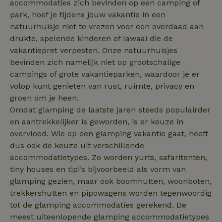
accommodaties zich bevinden op een camping of
sqzl_session_id
.natuurhuisje.nl
29 minuten
Dit cooki
park, hoef je tijdens jouw vakantie in een
53
gebruikt
seconden
gebruiker
natuurhuisje niet te vrezen voor een overdaad aan
onderhou
de webse
drukte, spelende kinderen of lawaai die de
waardoor
consisten
vakantiepret verpesten. Onze natuurhuisjes
efficiënte
bevinden zich namelijk niet op grootschalige
gebruiker
kan biede
campings of grote vakantieparken, waardoor je er
paginabe
sessies.
volop kunt genieten van rust, ruimte, privacy en
groen om je heen.
_pinterest_ct_ua
Pinterest Inc.
1 jaar
Deze coo
.ct.pinterest.com
geplaatst 
Omdat glamping de laatste jaren steeds populairder
tot Pinter
Marketin
en aantrekkelijker is geworden, is er keuze in
overvloed. Wie op een glamping vakantie gaat, heeft
dus ook de keuze uit verschillende
accommodatietypes. Zo worden yurts, safaritenten,
Naam
Naam
Aanbieder
Aanbieder
/
Domein
/
Domein
Vervaldatum
Vervaldatum
O
tiny houses en tipi’s bijvoorbeeld als vorm van
Aanbieder
/
Naam
Vervaldatum
Omschrijving
sqzllocal
_nhft_booking-without-
www.natuurhuisje.nl
Squeezely
Sessie
1 jaar 1
glamping gezien, maar ook boomhutten, woonboten,
Domein
service-fee
.natuurhuisje.nl
maand
trekkershutten en pipowagens worden tegenwoordig
_ttp
.natuurhuisje.nl
2 maanden
Deze cookie wo
Aanbieder
/
Naam
_nhftconstraint_tourist-
www.natuurhuisje.nl
Vervaldatum
Sessie
4 weken
gebruikt om
tot de glamping accommodaties gerekend. De
Domein
tax-search
gebruikersinter
en -gedrag op 
meest uiteenlopende glamping accommodatietypes
uid
.criteo.com
1 jaar
_nhftconstraint_house-
www.natuurhuisje.nl
Sessie