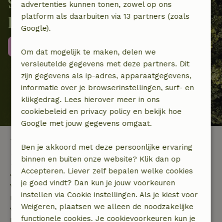
Samen beschermen we de
advertenties kunnen tonen, zowel op ons
platform als daarbuiten via 13 partners (zoals
lokale biodiversiteit
Google).
Meer informatie
Om dat mogelijk te maken, delen we
versleutelde gegevens met deze partners. Dit
zijn gegevens als ip-adres, apparaatgegevens,
informatie over je browserinstellingen, surf- en
klikgedrag. Lees hierover meer in ons
cookiebeleid en privacy policy en bekijk hoe
Google met jouw gegevens omgaat.
Vind jouw unieke glamping in
Ben je akkoord met deze persoonlijke ervaring
Italië
binnen en buiten onze website? Klik dan op
Accepteren. Liever zelf bepalen welke cookies
Je houdt van de natuur, je bent graag buiten en je
je goed vindt? Dan kun je jouw voorkeuren
wilt dolgraag naar Italië, maar kamperen is eigenlijk
instellen via Cookie instellingen. Als je kiest voor
niet voor jou weggelegd. Heb je wel eens gehoord
Weigeren, plaatsen we alleen de noodzakelijke
van glamping? Dat zou wel eens perfect voor jou
functionele cookies. Je cookievoorkeuren kun je
kunnen zijn!