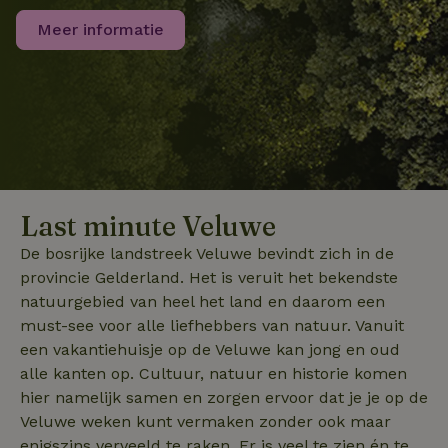
cookie wordt
gebruikt om un
Meer informatie
_nhft_search-group-
www.natuurhuisje.nl
Sessie
gebruikers te
locations
onderscheiden
door een
willekeurig
gegenereerd
nummer toe te
wijzen als klant
Het is opgeno
in elk
_nhftconstraint_translations
www.natuurhuisje.nl
Sessie
paginaverzoek 
_pin_unauth
Pinterest Inc.
1 jaar
een site en wor
.natuurhuisje.nl
gebruikt om
bezoekers-, ses
Last minute Veluwe
en
campagnegege
recently_viewed_houses
www.natuurhuisje.nl
te berekenen v
1 jaar
De bosrijke landstreek Veluwe bevindt zich in de
de
analyserapport
_nhft_open-gds-onboarding
www.natuurhuisje.nl
Sessie
provincie Gelderland. Het is veruit het bekendste
van de site.
FPID
Google
1 jaar 1
natuurgebied van heel het land en daarom een
.natuurhuisje.nl
maand
_ga_JRK1QL37RY
.natuurhuisje.nl
1 jaar 1
Deze cookie wo
must-see voor alle liefhebbers van natuur. Vanuit
maand
gebruikt door
Google Analytic
een vakantiehuisje op de Veluwe kan jong en oud
om de sessiest
alle kanten op. Cultuur, natuur en historie komen
te behouden.
hier namelijk samen en zorgen ervoor dat je je op de
nature_house_session
www.natuurhuisje.nl
1 week
_uetsid
Microsoft
1 dag
Veluwe weken kunt vermaken zonder ook maar
Corporation
_nhftconstraint_search-
www.natuurhuisje.nl
Sessie
.natuurhuisje.nl
enigszins verveeld te raken. Er is veel te zien én te
group-locations