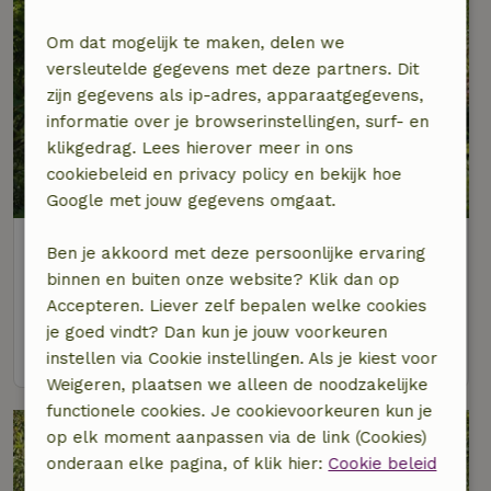
Om dat mogelijk te maken, delen we
versleutelde gegevens met deze partners. Dit
zijn gegevens als ip-adres, apparaatgegevens,
informatie over je browserinstellingen, surf- en
klikgedrag. Lees hierover meer in ons
cookiebeleid en privacy policy en bekijk hoe
8,7/10
Google met jouw gegevens omgaat.
Natuurhuisje in Geesteren
Ben je akkoord met deze persoonlijke ervaring
Gelderland, Nederland
binnen en buiten onze website? Klik dan op
Accepteren. Liever zelf bepalen welke cookies
2 personen
2 slaapkamers
je goed vindt? Dan kun je jouw voorkeuren
bekijk
instellen via Cookie instellingen. Als je kiest voor
Weigeren, plaatsen we alleen de noodzakelijke
functionele cookies. Je cookievoorkeuren kun je
op elk moment aanpassen via de link (Cookies)
onderaan elke pagina, of klik hier:
Cookie beleid