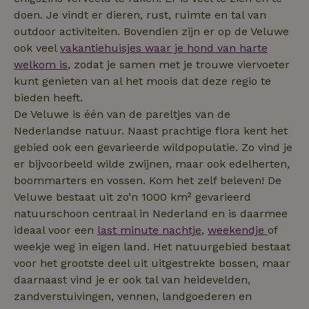
doen. Je vindt er dieren, rust, ruimte en tal van
outdoor activiteiten. Bovendien zijn er op de Veluwe
ook veel
vakantiehuisjes waar je hond van harte
_nhftconstraint_safety-
www.natuurhuisje.nl
Sessie
deposit-refund
welkom is
, zodat je samen met je trouwe viervoeter
ttcsid
.natuurhuisje.nl
2 maanden
kunt genieten van al het moois dat deze regio te
4 weken
bieden heeft.
_uetvid
Microsoft
1 jaar
_nhft_search-lowest-price
www.natuurhuisje.nl
Sessie
Corporation
De Veluwe is één van de pareltjes van de
.natuurhuisje.nl
Nederlandse natuur. Naast prachtige flora kent het
gebied ook een gevarieerde wildpopulatie. Zo vind je
er bijvoorbeeld wilde zwijnen, maar ook edelherten,
boommarters en vossen. Kom het zelf beleven! De
FPLC
.natuurhuisje.nl
20 uur
Veluwe bestaat uit zo’n 1000 km² gevarieerd
natuurschoon centraal in Nederland en is daarmee
MR
Microsoft
1 week
Corporation
ideaal voor een
last minute nachtje
,
weekendje
of
.c.bing.com
weekje weg in eigen land. Het natuurgebied bestaat
voor het grootste deel uit uitgestrekte bossen, maar
daarnaast vind je er ook tal van heidevelden,
_gcl_au
Google LLC
2 maanden
zandverstuivingen, vennen, landgoederen en
.natuurhuisje.nl
4 weken