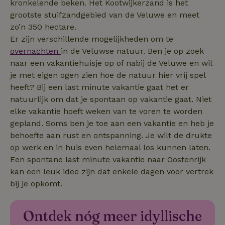
kronkelende beken. Het Kootwijkerzand is het
grootste stuifzandgebied van de Veluwe en meet
zo’n 350 hectare.
Er zijn verschillende mogelijkheden om te
_nhft_safety-deposit-refund
www.natuurhuisje.nl
Sessie
overnachten
in de Veluwse natuur. Ben je op zoek
naar een vakantiehuisje op of nabij de Veluwe en wil
je met eigen ogen zien hoe de natuur hier vrij spel
_fbp
Meta Platform
2 maanden
Inc.
4 weken
heeft? Bij een last minute vakantie gaat het er
.natuurhuisje.nl
natuurlijk om dat je spontaan op vakantie gaat. Niet
elke vakantie hoeft weken van te voren te worden
_nhft_new-calendar
www.natuurhuisje.nl
Sessie
gepland. Soms ben je toe aan een vakantie en heb je
behoefte aan rust en ontspanning. Je wilt de drukte
op werk en in huis even helemaal los kunnen laten.
Een spontane last minute vakantie naar Oostenrijk
kan een leuk idee zijn dat enkele dagen voor vertrek
_nhftconstraint_search-
www.natuurhuisje.nl
Sessie
bij je opkomt.
lowest-price
Ontdek nóg meer idyllische
_nhftconstraint_new-
www.natuurhuisje.nl
Sessie