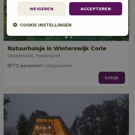
WEIGEREN
ACCEPTEREN
COOKIE INSTELLINGEN
9,3/10
Strikt
Prestatie
Targeting
noodzakelijk
Natuurhuisje in Winterswijk Corle
Gelderland, Nederland
2 personen
1 slaapkamer
Functioneel
Niet-geclassificeerd
bekijk
Strikt noodzakelijk
Prestatie
Targeting
Functioneel
Niet-geclassificeerd
Strikt noodzakelijke cookies maken de kernfunctionaliteiten
van de website mogelijk, zoals gebruikersaanmelding en