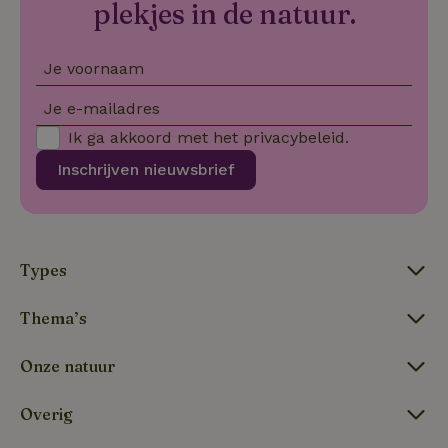
calendar
plekjes in de natuur.
Je voornaam
tf-Unga6Zb0-closed
.natuurhuisje.nl
Sessie
Je e-mailadres
Ik ga akkoord met het
privacybeleid
.
Inschrijven nieuwsbrief
Types
tf_respondent_cc
Typeform
5 maanden
.typeform.com
3 weken
Thema’s
Onze natuur
Overig