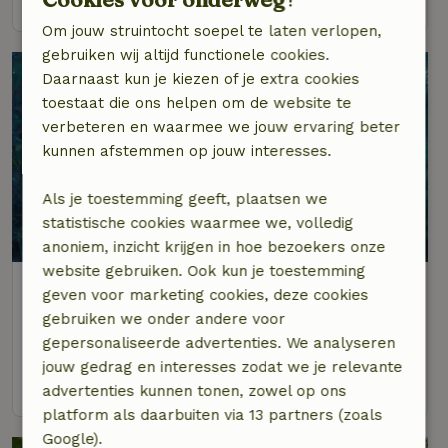
Om jouw struintocht soepel te laten verlopen,
gebruiken wij altijd functionele cookies.
Daarnaast kun je kiezen of je extra cookies
toestaat die ons helpen om de website te
verbeteren en waarmee we jouw ervaring beter
kunnen afstemmen op jouw interesses.
Als je toestemming geeft, plaatsen we
statistische cookies waarmee we, volledig
8,7/10
anoniem, inzicht krijgen in hoe bezoekers onze
website gebruiken. Ook kun je toestemming
Natuurhuisje in Terschuur
geven voor marketing cookies, deze cookies
Gelderland, Nederland
gebruiken we onder andere voor
2 personen
1 slaapkamer
gepersonaliseerde advertenties. We analyseren
jouw gedrag en interesses zodat we je relevante
bekijk
advertenties kunnen tonen, zowel op ons
platform als daarbuiten via 13 partners (zoals
Google).