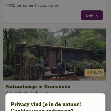
2 personen
1 slaapkamer
bekijk
8,8/10
Natuurhuisje in Groesbeek
Gelderland, Nederland
4 personen
2 slaapkamers
Privacy vind je in de natuur!
Cookies voor onderweg?
bekijk