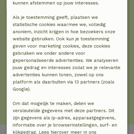
kunnen afstemmen op jouw interesses.
Als je toestemming geeft, plaatsen we
statistische cookies waarmee we, volledig
anoniem, inzicht krijgen in hoe bezoekers onze
website gebruiken. Ook kun je toestemming
geven voor marketing cookies, deze cookies
gebruiken we onder andere voor
gepersonaliseerde advertenties. We analyseren
jouw gedrag en interesses zodat we je relevante
Volg het project
advertenties kunnen tonen, zowel op ons
platform als daarbuiten via 13 partners (zoals
Google).
Volg hier hoe we het Natuurgebied Büngerner
Dingdener Heide gaan omtoveren tot een waar
Om dat mogelijk te maken, delen we
paradijs voor dieren en insecten.
versleutelde gegevens met deze partners. Dit
zijn gegevens als ip-adres, apparaatgegevens,
informatie over je browserinstellingen, surf- en
klikgedrag. Lees hierover meer in ons