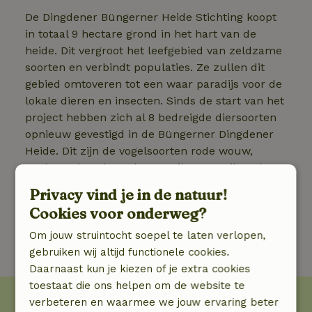
De Dingdener Büngerner Heide Stichting koopt
in totaal 9 hectare grond in het hart van de
heide. Dit vergroot het leefgebied van zeldzame
soorten en verbindt populaties. Ze zullen dit
gebied omtoveren tot een waar paradijs voor de
lokale dieren en insecten. Sinds de start van het
project hebben zich al 8 bedreigde diersoorten
opnieuw gevestigd in de Büngerner Dingdener
Heide. Dit zijn de vogelsoorten rode wouw,
nachtzwaluw, boomleeuwerik, steenuil en de
oehoe. Daarbij ook andere soorten zoals de
Privacy vind je in de natuur!
blauwvleugelsprinkhaan, de veldkrekel en de
Cookies voor onderweg?
boomkikker. Dat vinden wij al een mooie
vooruitgang!
Om jouw struintocht soepel te laten verlopen,
gebruiken wij altijd functionele cookies.
Daarnaast kun je kiezen of je extra cookies
toestaat die ons helpen om de website te
verbeteren en waarmee we jouw ervaring beter