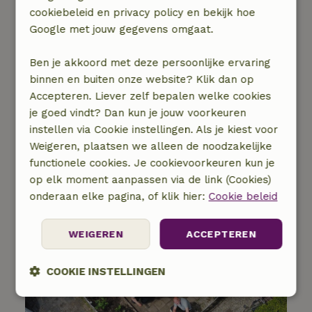
cookiebeleid en privacy policy en bekijk hoe
Google met jouw gegevens omgaat.
Ontdek meer projecten
Ben je akkoord met deze persoonlijke ervaring
binnen en buiten onze website? Klik dan op
Accepteren. Liever zelf bepalen welke cookies
Dit zijn andere lokale natuurprojecten die we
je goed vindt? Dan kun je jouw voorkeuren
hebben ondersteund. Neem een kijkje!
instellen via Cookie instellingen. Als je kiest voor
Weigeren, plaatsen we alleen de noodzakelijke
Of ga terug naar de
overzichtspagina
van de
functionele cookies. Je cookievoorkeuren kun je
natuurprojecten.
op elk moment aanpassen via de link (Cookies)
onderaan elke pagina, of klik hier:
Cookie beleid
WEIGEREN
ACCEPTEREN
COOKIE INSTELLINGEN
Strikt
Prestatie
Targeting