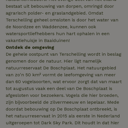
analyserapport
_nhft_open-gds-onboarding
www.natuurhuisje.nl
Sessie
bestaat uit bebouwing van dorpen, omringd door
van de site.
FPID
Google
1 jaar 1
agrarisch polder- en graslandgebied. Omdat
.natuurhuisje.nl
maand
_ga_JRK1QL37RY
.natuurhuisje.nl
1 jaar 1
Deze cookie wo
Terschelling geheel omsloten is door het water van
maand
gebruikt door
Google Analytic
de Noordzee en Waddenzee, kunnen ook
om de sessiest
te behouden.
watersportliefhebbers hun hart ophalen in een
vakantiehuisje in Baaiduinen!
nature_house_session
www.natuurhuisje.nl
1 week
_uetsid
Microsoft
1 dag
Corporation
Ontdek de omgeving
_nhftconstraint_search-
www.natuurhuisje.nl
Sessie
.natuurhuisje.nl
group-locations
De gehele oostpunt van Terschelling wordt in beslag
genomen door de natuur. Hier ligt namelijk
natuurreservaat De Boschplaat. Het natuurgebied
_nhftconstraint_safety-
www.natuurhuisje.nl
Sessie
van zo'n 50 km² vormt de leefomgeving van meer
deposit-refund
dan 60 vogelsoorten, wat ervoor zorgt dat van maart
ttcsid
.natuurhuisje.nl
2 maanden
4 weken
tot augustus vaak een deel van De Boschplaat is
afgesloten voor bezoekers. Vogels die hier broeden,
_uetvid
Microsoft
1 jaar
_nhft_search-lowest-price
www.natuurhuisje.nl
Sessie
Corporation
zijn bijvoorbeeld de zilvermeeuw en lepelaar. Mede
.natuurhuisje.nl
doordat bebouwing op De Boschplaat ontbreekt, is
het natuurreservaat in 2015 als eerste in Nederland
uitgeroepen tot Dark Sky Park. Dit houdt in dat hier