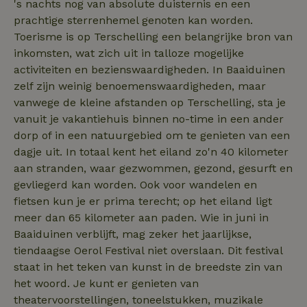
's nachts nog van absolute duisternis en een
FPLC
.natuurhuisje.nl
20 uur
prachtige sterrenhemel genoten kan worden.
Toerisme is op Terschelling een belangrijke bron van
MR
Microsoft
1 week
Corporation
inkomsten, wat zich uit in talloze mogelijke
.c.bing.com
activiteiten en bezienswaardigheden. In Baaiduinen
zelf zijn weinig benoemenswaardigheden, maar
vanwege de kleine afstanden op Terschelling, sta je
_gcl_au
Google LLC
2 maanden
.natuurhuisje.nl
4 weken
vanuit je vakantiehuis binnen no-time in een ander
dorp of in een natuurgebied om te genieten van een
dagje uit. In totaal kent het eiland zo'n 40 kilometer
aan stranden, waar gezwommen, gezond, gesurft en
gevliegerd kan worden. Ook voor wandelen en
_nhft_safety-deposit-refund
www.natuurhuisje.nl
Sessie
fietsen kun je er prima terecht; op het eiland ligt
meer dan 65 kilometer aan paden. Wie in juni in
_fbp
Meta Platform
2 maanden
Baaiduinen verblijft, mag zeker het jaarlijkse,
Inc.
4 weken
tiendaagse Oerol Festival niet overslaan. Dit festival
.natuurhuisje.nl
staat in het teken van kunst in de breedste zin van
het woord. Je kunt er genieten van
_nhft_new-calendar
www.natuurhuisje.nl
Sessie
theatervoorstellingen, toneelstukken, muzikale