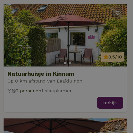
8,5/10
Natuurhuisje in Kinnum
Op 0 km afstand van Baaiduinen
2 personen
1 slaapkamer
bekijk