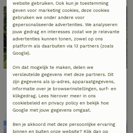
website gebruiken. Ook kun je toestemming
geven voor marketing cookies, deze cookies
gebruiken we onder andere voor
gepersonaliseerde advertenties. We analyseren
jouw gedrag en interesses zodat we je relevante
advertenties kunnen tonen, zowel op ons
platform als daarbuiten via 13 partners (zoals
Google).
9,4/10
Om dat mogelijk te maken, delen we
versleutelde gegevens met deze partners. Dit
Natuurhuisje in Midsland-noord
zijn gegevens als ip-adres, apparaatgegevens,
Op 2 km afstand van Baaiduinen
informatie over je browserinstellingen, surf- en
6 personen
3 slaapkamers
klikgedrag. Lees hierover meer in ons
cookiebeleid en privacy policy en bekijk hoe
bekijk
Google met jouw gegevens omgaat.
Ben je akkoord met deze persoonlijke ervaring
binnen en buiten onze website? Klik dan op