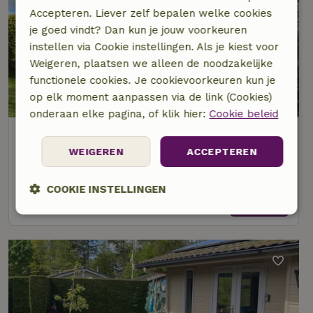
Accepteren. Liever zelf bepalen welke cookies
je goed vindt? Dan kun je jouw voorkeuren
instellen via Cookie instellingen. Als je kiest voor
Weigeren, plaatsen we alleen de noodzakelijke
functionele cookies. Je cookievoorkeuren kun je
op elk moment aanpassen via de link (Cookies)
onderaan elke pagina, of klik hier:
Cookie beleid
Natuurhuisje in Midsland
Op 2 km afstand van Baaiduinen
WEIGEREN
ACCEPTEREN
4 personen
2 slaapkamers
COOKIE INSTELLINGEN
bekijk
Strikt
Prestatie
Targeting
noodzakelijk
Functioneel
Niet-geclassificeerd