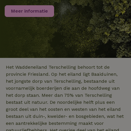
facilities
functionaliteit 
de website te
_nhftconstraint_booking-
www.natuurhuisje.nl
Sessie
Meer informatie
optimaliseren.
without-service-fee
_ga
Google LLC
1 jaar 1
Deze cookiena
_nhft_tourist-tax-search
www.natuurhuisje.nl
Sessie
.natuurhuisje.nl
maand
is gekoppeld a
Google Univers
MUID
_nhft_recently-visited-
www.natuurhuisje.nl
Microsoft
Sessie
1 jaar
Analytics - wat
houses
Corporation
belangrijke upd
.bing.com
is van de meer
algemeen gebru
analyseservice
Google. Deze
cookie wordt
gebruikt om un
_nhft_search-group-
www.natuurhuisje.nl
Sessie
gebruikers te
Het Waddeneiland Terschelling behoort tot de
locations
onderscheiden
door een
provincie Friesland. Op het eiland ligt Baaiduinen,
willekeurig
het jongste dorp van Terschelling, bestaande uit
gegenereerd
nummer toe te
voornamelijk boerderijen die aan de hoofdweg van
wijzen als klant
Het is opgeno
het dorp staan. Meer dan 75% van Terschelling
in elk
bestaat uit natuur. De noordelijke helft plus een
_nhftconstraint_translations
www.natuurhuisje.nl
Sessie
paginaverzoek 
_pin_unauth
Pinterest Inc.
1 jaar
een site en wor
.natuurhuisje.nl
groot deel van het oosten en westen van het eiland
gebruikt om
bezoekers-, ses
bestaan uit duin-, kwelder- en bosgebieden, wat het
en
campagnegege
een aantrekkelijke bestemming maakt voor
recently_viewed_houses
www.natuurhuisje.nl
te berekenen v
1 jaar
natuurliefhebbers. Het overige deel van het eiland
de