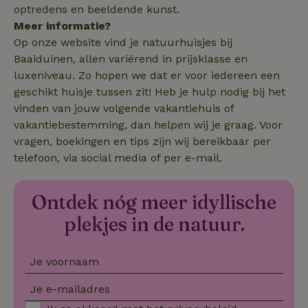
optredens en beeldende kunst.
Meer informatie?
Op onze website vind je natuurhuisjes bij
Baaiduinen, allen variërend in prijsklasse en
_nhftconstraint_search-
www.natuurhuisje.nl
Sessie
lowest-price
luxeniveau. Zo hopen we dat er voor iedereen een
geschikt huisje tussen zit! Heb je hulp nodig bij het
vinden van jouw volgende vakantiehuis of
_nhftconstraint_new-
www.natuurhuisje.nl
Sessie
vakantiebestemming, dan helpen wij je graag. Voor
calendar
vragen, boekingen en tips zijn wij bereikbaar per
telefoon, via social media of per e-mail.
tf-Unga6Zb0-closed
.natuurhuisje.nl
Sessie
Ontdek nóg meer idyllische
plekjes in de natuur.
Je voornaam
Je e-mailadres