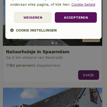
onderaan elke pagina, of klik hier:
Cookie beleid
WEIGEREN
ACCEPTEREN
COOKIE INSTELLINGEN
9,1/10
Strikt
Prestatie
Targeting
noodzakelijk
Natuurhuisje in Spaarndam
Op 9 km afstand van Beverwijk
Functioneel
Niet-geclassificeerd
3 personen
2 slaapkamers
bekijk
Strikt noodzakelijk
Prestatie
Targeting
Functioneel
Niet-geclassificeerd