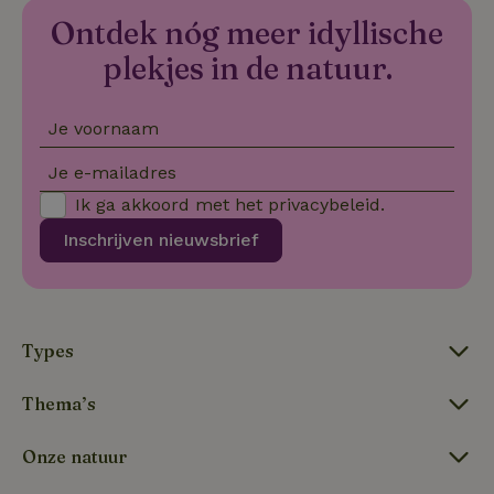
Ontdek nóg meer idyllische
_nhftconstraint_new-
www.natuurhuisje.nl
Sessie
calendar
plekjes in de natuur.
Je voornaam
tf-Unga6Zb0-closed
.natuurhuisje.nl
Sessie
Je e-mailadres
Ik ga akkoord met het
privacybeleid
.
Inschrijven nieuwsbrief
Types
tf_respondent_cc
Typeform
5 maanden
.typeform.com
3 weken
Thema’s
Onze natuur