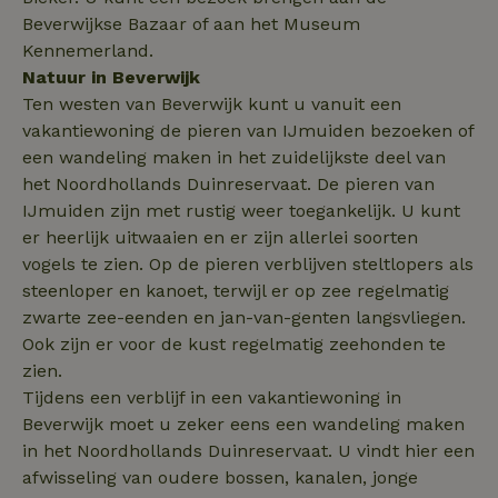
_uetsid
Microsoft
1 dag
Corporation
Beverwijkse Bazaar of aan het Museum
_nhftconstraint_search-
www.natuurhuisje.nl
Sessie
.natuurhuisje.nl
group-locations
Kennemerland.
Natuur in Beverwijk
Ten westen van Beverwijk kunt u vanuit een
_nhftconstraint_safety-
www.natuurhuisje.nl
Sessie
vakantiewoning de pieren van IJmuiden bezoeken of
deposit-refund
een wandeling maken in het zuidelijkste deel van
ttcsid
.natuurhuisje.nl
2 maanden
4 weken
het Noordhollands Duinreservaat. De pieren van
IJmuiden zijn met rustig weer toegankelijk. U kunt
_uetvid
Microsoft
1 jaar
_nhft_search-lowest-price
www.natuurhuisje.nl
Sessie
Corporation
er heerlijk uitwaaien en er zijn allerlei soorten
.natuurhuisje.nl
vogels te zien. Op de pieren verblijven steltlopers als
steenloper en kanoet, terwijl er op zee regelmatig
zwarte zee-eenden en jan-van-genten langsvliegen.
Ook zijn er voor de kust regelmatig zeehonden te
FPLC
.natuurhuisje.nl
20 uur
zien.
Tijdens een verblijf in een vakantiewoning in
MR
Microsoft
1 week
Corporation
Beverwijk moet u zeker eens een wandeling maken
.c.bing.com
in het Noordhollands Duinreservaat. U vindt hier een
afwisseling van oudere bossen, kanalen, jonge