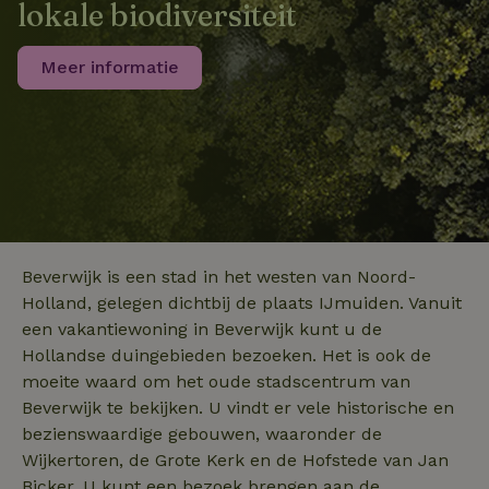
lokale biodiversiteit
algemeen gebru
analyseservice
Google. Deze
cookie wordt
Meer informatie
gebruikt om un
_nhft_search-group-
www.natuurhuisje.nl
Sessie
gebruikers te
locations
onderscheiden
door een
willekeurig
gegenereerd
nummer toe te
wijzen als klant
Het is opgeno
in elk
_nhftconstraint_translations
www.natuurhuisje.nl
Sessie
paginaverzoek 
_pin_unauth
Pinterest Inc.
1 jaar
een site en wor
.natuurhuisje.nl
gebruikt om
bezoekers-, ses
Beverwijk is een stad in het westen van Noord-
en
campagnegege
Holland, gelegen dichtbij de plaats IJmuiden. Vanuit
recently_viewed_houses
www.natuurhuisje.nl
te berekenen v
1 jaar
een vakantiewoning in Beverwijk kunt u de
de
analyserapport
_nhft_open-gds-onboarding
www.natuurhuisje.nl
Sessie
Hollandse duingebieden bezoeken. Het is ook de
van de site.
FPID
Google
1 jaar 1
moeite waard om het oude stadscentrum van
.natuurhuisje.nl
maand
_ga_JRK1QL37RY
.natuurhuisje.nl
1 jaar 1
Deze cookie wo
Beverwijk te bekijken. U vindt er vele historische en
maand
gebruikt door
Google Analytic
bezienswaardige gebouwen, waaronder de
om de sessiest
te behouden.
Wijkertoren, de Grote Kerk en de Hofstede van Jan
Bicker. U kunt een bezoek brengen aan de
nature_house_session
www.natuurhuisje.nl
1 week