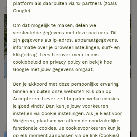
platform als daarbuiten via 13 partners (zoals
Google).
Om dat mogelijk te maken, delen we
versleutelde gegevens met deze partners. Dit
zijn gegevens als ip-adres, apparaatgegevens,
informatie over je browserinstellingen, surf- en
klikgedrag. Lees hierover meer in ons
cookiebeleid en privacy policy en bekijk hoe
Google met jouw gegevens omgaat.
Ben je akkoord met deze persoonlijke ervaring
Natuurhuisje in Castricum
binnen en buiten onze website? Klik dan op
Op 8 km afstand van Beverwijk
Accepteren. Liever zelf bepalen welke cookies
2 personen
1 slaapkamer
je goed vindt? Dan kun je jouw voorkeuren
instellen via Cookie instellingen. Als je kiest voor
bekijk
Weigeren, plaatsen we alleen de noodzakelijke
functionele cookies. Je cookievoorkeuren kun je
op elk moment aanpassen via de link (Cookies)