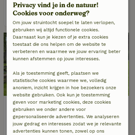
Privacy vind je in de natuur!
2 personen
1 slaapkamer
Cookies voor onderweg?
bekijk
Om jouw struintocht soepel te laten verlopen,
gebruiken wij altijd functionele cookies.
Daarnaast kun je kiezen of je extra cookies
toestaat die ons helpen om de website te
verbeteren en waarmee we jouw ervaring beter
kunnen afstemmen op jouw interesses.
Als je toestemming geeft, plaatsen we
statistische cookies waarmee we, volledig
anoniem, inzicht krijgen in hoe bezoekers onze
website gebruiken. Ook kun je toestemming
geven voor marketing cookies, deze cookies
Natuurhuisje in Assendelft
gebruiken we onder andere voor
Op 8 km afstand van Beverwijk
gepersonaliseerde advertenties. We analyseren
2 personen
1 slaapkamer
jouw gedrag en interesses zodat we je relevante
advertenties kunnen tonen, zowel op ons
bekijk