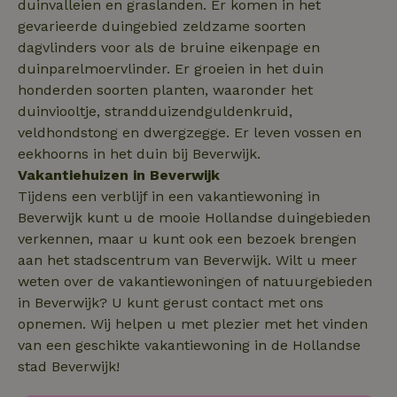
duinvalleien en graslanden. Er komen in het
_gcl_au
Google LLC
2 maanden
.natuurhuisje.nl
4 weken
gevarieerde duingebied zeldzame soorten
dagvlinders voor als de bruine eikenpage en
duinparelmoervlinder. Er groeien in het duin
honderden soorten planten, waaronder het
duinviooltje, strandduizendguldenkruid,
_nhft_safety-deposit-refund
www.natuurhuisje.nl
Sessie
veldhondstong en dwergzegge. Er leven vossen en
eekhoorns in het duin bij Beverwijk.
_fbp
Meta Platform
2 maanden
Vakantiehuizen in Beverwijk
Inc.
4 weken
Tijdens een verblijf in een vakantiewoning in
.natuurhuisje.nl
Beverwijk kunt u de mooie Hollandse duingebieden
verkennen, maar u kunt ook een bezoek brengen
_nhft_new-calendar
www.natuurhuisje.nl
Sessie
aan het stadscentrum van Beverwijk. Wilt u meer
weten over de vakantiewoningen of natuurgebieden
in Beverwijk? U kunt gerust contact met ons
opnemen. Wij helpen u met plezier met het vinden
van een geschikte vakantiewoning in de Hollandse
_nhftconstraint_search-
www.natuurhuisje.nl
Sessie
lowest-price
stad Beverwijk!