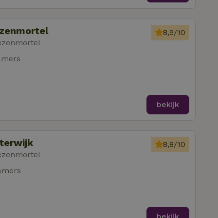
ezenmortel
8,9/10
ezenmortel
amers
bekijk
terwijk
8,8/10
ezenmortel
amers
bekijk