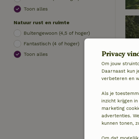
Toon alles
Natuur rust en ruimte
Buitengewoon (4,5 of hoger)
Fantastisch (4 of hoger)
Privacy vin
Toon alles
Om jouw struinto
Daarnaast kun je
verbeteren en w
Als je toestemm
inzicht krijgen
marketing cooki
advertenties. W
kunnen tonen, zo
Om dat mogelijk