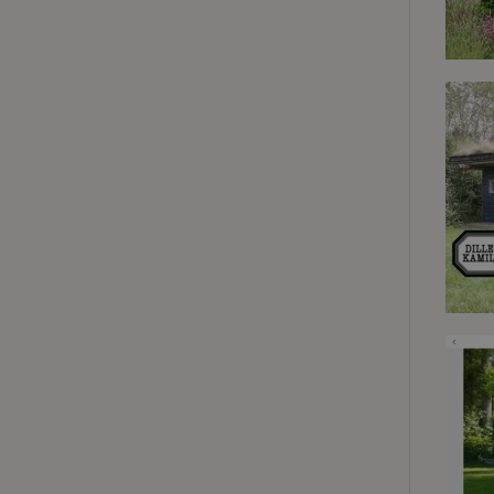
Strik
Strikt noodzakelijk
accountbeheer. De w
Naam
_tt_enable_cookie
CookieScriptCons
sqzl_session_id
_pinterest_ct_ua