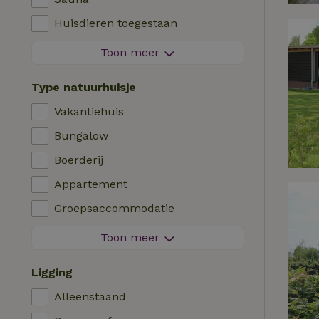
Viswater in de buurt
Huisdieren toegestaan
Vuurwerkvrije omgeving
Toon meer
Contactloos verblijf
Type natuurhuisje
Direct boekbaar
Vakantiehuis
Wasmachine
Bungalow
Afwasmachine
Boerderij
Tuinmeubilair
Appartement
Internettoegang (WiFi)
Groepsaccommodatie
Koel-/vriescombinatie
Tiny house
Toon meer
Tuin
B&B
Tv
Ligging
Landhuis
Internet
Alleenstaand
Chalet
Oven