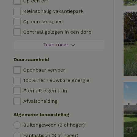
Op een erf
Villa
Barbecue
Kleinschalig vakantiepark
Glamping
Verwarming (CV)
Op een landgoed
Blokhut
Kinderstoel
Centraal gelegen in een dorp
Logies
Kinderbed
Aan de rand van een dorp
Toon meer
Pipowagen
Bad
Op een eiland
Cabin
Duurzaamheid
Auto laadpaal
Safaritent
Openbaar vervoer
Zwembad (gemeenschappelijk)
Kampeerplek
100% hernieuwbare energie
Rolstoel toegankelijk
Yurt
Eten uit eigen tuin
Zwembad (privé)
Boot
Afvalscheiding
Boomhut
Algemene beoordeling
Wikkelhuisje
Buitengewoon (9 of hoger)
Fantastisch (8 of hoger)