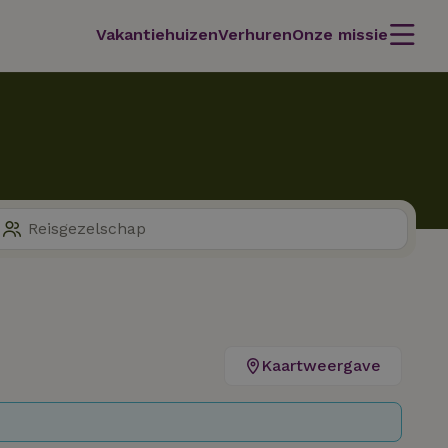
Vakantiehuizen
Verhuren
Onze missie
Kaartweergave