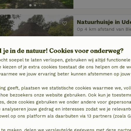
Natuurhuisje in U
Op 4 km afstand van Bi
2 personen
1 slaapk
d je in de natuur! Cookies voor onderweg?
cht soepel te laten verlopen, gebruiken wij altijd functionele
 kiezen of je extra cookies toestaat die ons helpen om de w
aarmee we jouw ervaring beter kunnen afstemmen op jouw 
ing geeft, plaatsen we statistische cookies waarmee we, vol
Natuurhuisje in Vu
 in hoe bezoekers onze website gebruiken. Ook kun je toeste
Op 5 km afstand van Bi
es, deze cookies gebruiken we onder andere voor gepersona
4 personen
3 slaapk
e analyseren jouw gedrag en interesses zodat we je relevant
wel op ons platform als daarbuiten via 13 partners (zoals G
 te maken, delen we versleutelde gegevens met deze partners