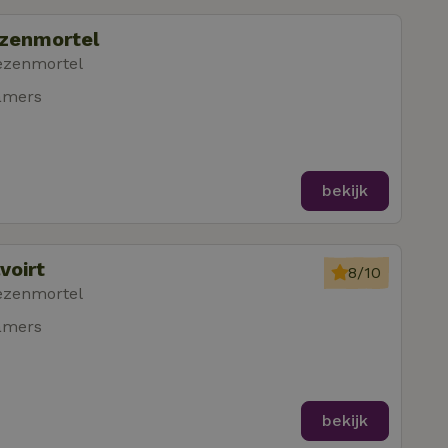
ezenmortel
ezenmortel
amers
bekijk
voirt
8/10
ezenmortel
amers
bekijk