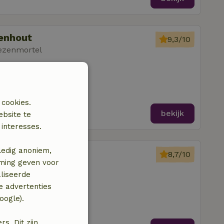
denhout
9,3/10
ezenmortel
amer
 cookies.
bekijk
ebsite te
interesses.
ledig anoniem,
ght
8,7/10
mming geven voor
ezenmortel
liseerde
amers
e advertenties
oogle).
. Dit zijn