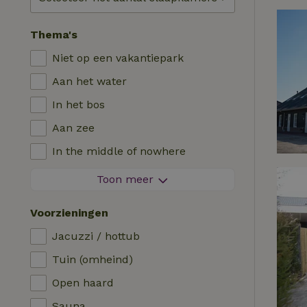
Thema's
Niet op een vakantiepark
Aan het water
In het bos
Aan zee
In the middle of nowhere
Tussen de velden
Toon meer
Met uitzicht
Voorzieningen
In de polder
Jacuzzi / hottub
In de bergen
Tuin (omheind)
Helemaal alleen
Open haard
In een boomgaard
Sauna