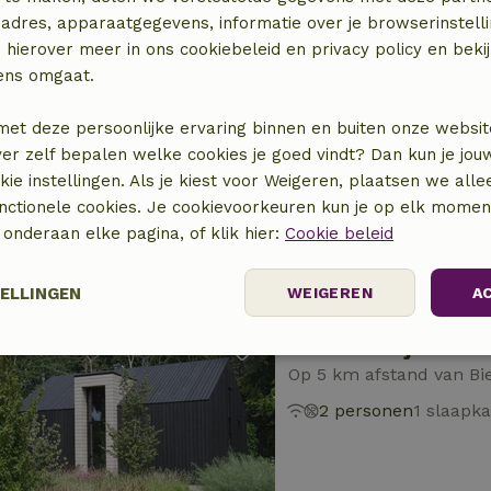
adres, apparaatgegevens, informatie over je browserinstelli
 hierover meer in ons cookiebeleid en privacy policy en beki
ens omgaat.
Natuurhuisje in Hel
Op 5 km afstand van Bi
met deze persoonlijke ervaring binnen en buiten onze websit
ver zelf bepalen welke cookies je goed vindt? Dan kun je jo
4 personen
2 slaapk
okie instellingen. Als je kiest voor Weigeren, plaatsen we alle
unctionele cookies. Je cookievoorkeuren kun je op elk mome
) onderaan elke pagina, of klik hier:
Cookie beleid
TELLINGEN
WEIGEREN
A
Natuurhuisje in Hel
Prestatie
Targeting
Functioneel
Op 5 km afstand van Bi
2 personen
1 slaapk