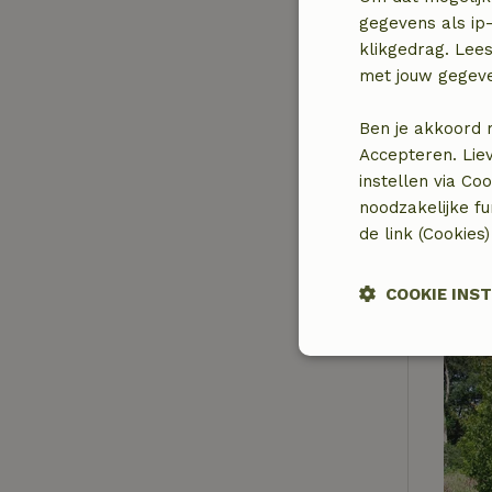
gegevens als ip-
klikgedrag. Lees
met jouw gegev
Ben je akkoord 
Accepteren. Lie
instellen via Co
noodzakelijke f
de link (Cookies
COOKIE INS
Strikt
noodzakelijk