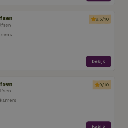
lfsen
8,5/10
lfsen
amers
bekijk
lfsen
9/10
lfsen
pkamers
bekijk