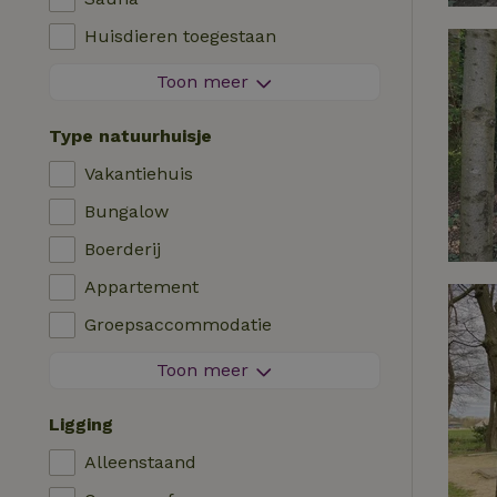
Viswater in de buurt
Huisdieren toegestaan
Vuurwerkvrije omgeving
Toon meer
Contactloos verblijf
Type natuurhuisje
Direct boekbaar
Vakantiehuis
Wasmachine
Bungalow
Afwasmachine
Boerderij
Tuinmeubilair
Appartement
Internettoegang (WiFi)
Groepsaccommodatie
Koel-/vriescombinatie
Tiny house
Toon meer
Tuin
B&B
Tv
Ligging
Landhuis
Internet
Alleenstaand
Chalet
Oven