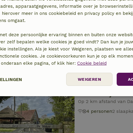
adres, apparaatgegevens, informatie over je browserinstelli
 hierover meer in ons cookiebeleid en privacy policy en beki
ens omgaat.
Natuurhuisje in Da
Op 2 km afstand van Da
met deze persoonlijke ervaring binnen en buiten onze websit
ver zelf bepalen welke cookies je goed vindt? Dan kun je jo
2 personen
1 slaapk
okie instellingen. Als je kiest voor Weigeren, plaatsen we alle
unctionele cookies. Je cookievoorkeuren kun je op elk mome
) onderaan elke pagina, of klik hier:
Cookie beleid
TELLINGEN
WEIGEREN
A
Natuurhuisje in Da
Prestatie
Targeting
Functioneel
Op 2 km afstand van Da
4 personen
2 slaapk