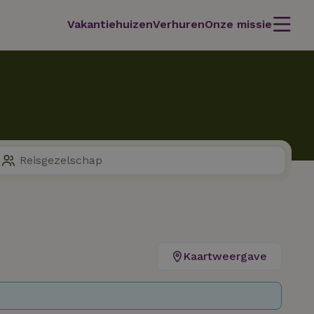
Vakantiehuizen
Verhuren
Onze missie
Kaartweergave