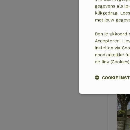
gegevens als ip-
klikgedrag. Lees
met jouw gegev
Ben je akkoord 
Accepteren. Lie
instellen via Co
noodzakelijke f
de link (Cookies
COOKIE INS
Strikt
noodzakelijk