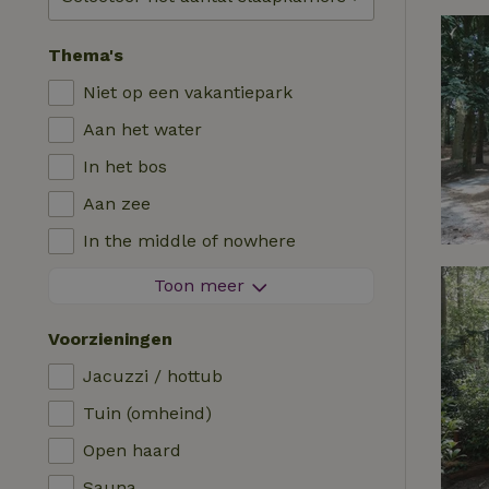
Thema's
Niet op een vakantiepark
Aan het water
In het bos
Aan zee
In the middle of nowhere
Tussen de velden
Toon meer
Met uitzicht
Voorzieningen
In de polder
Jacuzzi / hottub
In de bergen
Tuin (omheind)
Helemaal alleen
Open haard
In een boomgaard
Sauna