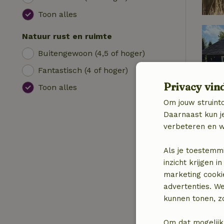
Toon alles
Natuur rust en ruimte
Buitengewoon (4,5 of hoger)
Fantastisch (4 of hoger)
Privacy vin
Toon alles
Om jouw struinto
Daarnaast kun je
verbeteren en w
Als je toestemm
inzicht krijgen
marketing cooki
advertenties. W
kunnen tonen, zo
Om dat mogelijk