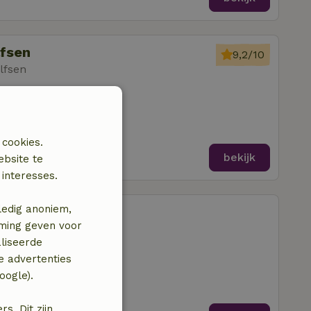
lfsen
9,2/10
lfsen
amers
 cookies.
bekijk
ebsite te
interesses.
ledig anoniem,
lfsen
mming geven voor
lfsen
liseerde
mer
e advertenties
oogle).
. Dit zijn