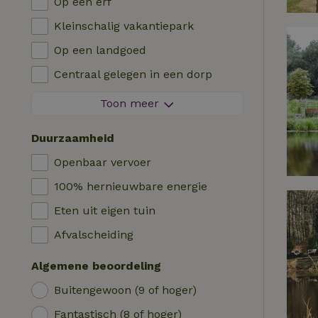
Op een erf
Villa
Barbecue
Kleinschalig vakantiepark
Glamping
Verwarming (CV)
Op een landgoed
Blokhut
Kinderstoel
Centraal gelegen in een dorp
Logies
Kinderbed
Aan de rand van een dorp
Toon meer
Pipowagen
Bad
Op een eiland
Cabin
Duurzaamheid
Auto laadpaal
Safaritent
Openbaar vervoer
Zwembad (gemeenschappelijk)
Kampeerplek
100% hernieuwbare energie
Rolstoel toegankelijk
Yurt
Eten uit eigen tuin
Zwembad (privé)
Boot
Afvalscheiding
Boomhut
Algemene beoordeling
Wikkelhuisje
Buitengewoon (9 of hoger)
Fantastisch (8 of hoger)