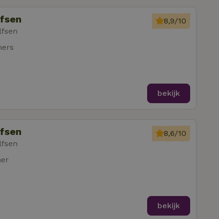
lfsen
8,9/10
lfsen
mers
bekijk
lfsen
8,6/10
lfsen
mer
bekijk