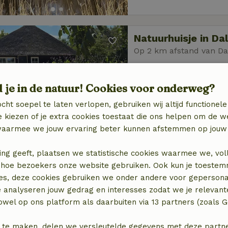
Natuurhuisje in Da
Op 2 km afstand van Da
4 personen
3 slaapk
d je in de natuur! Cookies voor onderweg?
cht soepel te laten verlopen, gebruiken wij altijd functionele
 kiezen of je extra cookies toestaat die ons helpen om de w
aarmee we jouw ervaring beter kunnen afstemmen op jouw 
ing geeft, plaatsen we statistische cookies waarmee we, vol
Natuurhuisje in Da
 in hoe bezoekers onze website gebruiken. Ook kun je toeste
Op 2 km afstand van Da
es, deze cookies gebruiken we onder andere voor gepersona
2 personen
1 slaapka
e analyseren jouw gedrag en interesses zodat we je relevant
wel op ons platform als daarbuiten via 13 partners (zoals G
 te maken, delen we versleutelde gegevens met deze partners