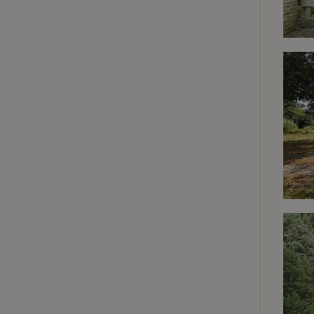
Strik
Strikt noodzakelijk
accountbeheer. De w
Naam
_tt_enable_cookie
CookieScriptCons
sqzl_session_id
_pinterest_ct_ua