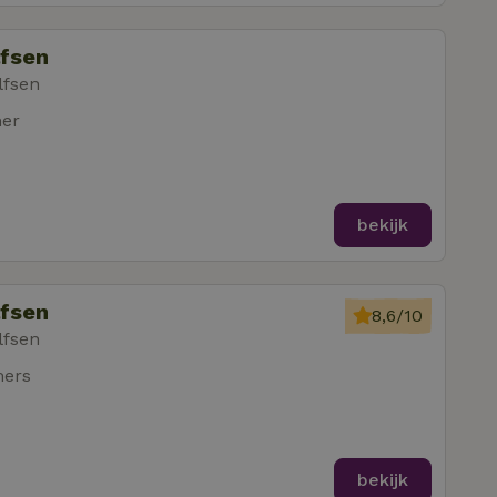
lfsen
lfsen
mer
bekijk
lfsen
8,6/10
lfsen
mers
bekijk