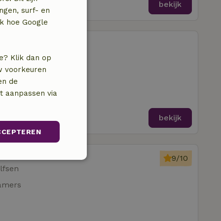
bekijk
ngen, surf- en
jk hoe Google
lfsen
lfsen
e? Klik dan op
uw voorkeuren
amer
en de
nt aanpassen via
bekijk
CCEPTEREN
lfsen
9/10
Niet-
lfsen
geclassificeerd
amers