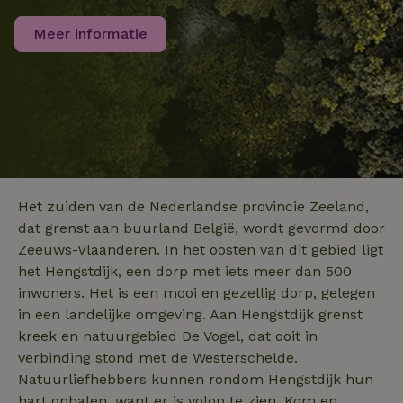
analyseservice
Google. Deze
Meer informatie
cookie wordt
gebruikt om un
_nhft_search-group-
www.natuurhuisje.nl
Sessie
gebruikers te
locations
onderscheiden
door een
willekeurig
gegenereerd
nummer toe te
wijzen als klant
Het is opgeno
in elk
_nhftconstraint_translations
www.natuurhuisje.nl
Sessie
paginaverzoek 
_pin_unauth
Pinterest Inc.
1 jaar
een site en wor
.natuurhuisje.nl
gebruikt om
Het zuiden van de Nederlandse provincie Zeeland,
bezoekers-, ses
en
dat grenst aan buurland België, wordt gevormd door
campagnegege
recently_viewed_houses
www.natuurhuisje.nl
te berekenen v
1 jaar
Zeeuws-Vlaanderen. In het oosten van dit gebied ligt
de
het Hengstdijk, een dorp met iets meer dan 500
analyserapport
_nhft_open-gds-onboarding
www.natuurhuisje.nl
Sessie
van de site.
inwoners. Het is een mooi en gezellig dorp, gelegen
FPID
Google
1 jaar 1
.natuurhuisje.nl
maand
_ga_JRK1QL37RY
.natuurhuisje.nl
1 jaar 1
Deze cookie wo
in een landelijke omgeving. Aan Hengstdijk grenst
maand
gebruikt door
kreek en natuurgebied De Vogel, dat ooit in
Google Analytic
om de sessiest
verbinding stond met de Westerschelde.
te behouden.
Natuurliefhebbers kunnen rondom Hengstdijk hun
nature_house_session
www.natuurhuisje.nl
1 week
_uetsid
Microsoft
1 dag
hart ophalen, want er is volop te zien. Kom en