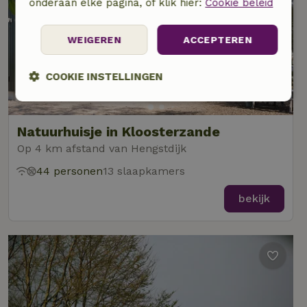
onderaan elke pagina, of klik hier:
Cookie beleid
WEIGEREN
ACCEPTEREN
COOKIE INSTELLINGEN
Strikt
Prestatie
Targeting
noodzakelijk
Natuurhuisje in Kloosterzande
Op 4 km afstand van Hengstdijk
44 personen
13 slaapkamers
Functioneel
Niet-geclassificeerd
bekijk
Strikt noodzakelijk
Prestatie
Targeting
Functioneel
Niet-geclassificeerd