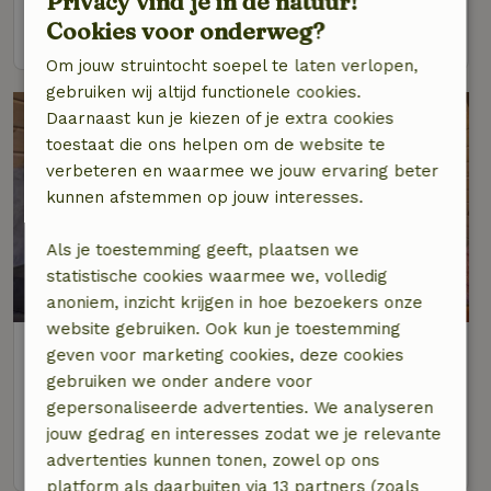
Privacy vind je in de natuur!
Cookies voor onderweg?
bekijk
Om jouw struintocht soepel te laten verlopen,
gebruiken wij altijd functionele cookies.
Daarnaast kun je kiezen of je extra cookies
toestaat die ons helpen om de website te
verbeteren en waarmee we jouw ervaring beter
kunnen afstemmen op jouw interesses.
Als je toestemming geeft, plaatsen we
statistische cookies waarmee we, volledig
anoniem, inzicht krijgen in hoe bezoekers onze
website gebruiken. Ook kun je toestemming
Natuurhuisje in Zaamslag
geven voor marketing cookies, deze cookies
Op 4 km afstand van Hengstdijk
gebruiken we onder andere voor
gepersonaliseerde advertenties. We analyseren
2 personen
jouw gedrag en interesses zodat we je relevante
bekijk
advertenties kunnen tonen, zowel op ons
platform als daarbuiten via 13 partners (zoals