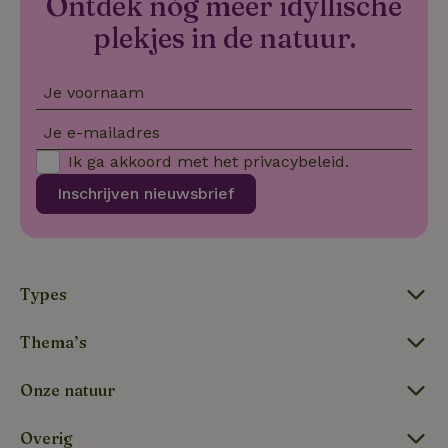
Ontdek nóg meer idyllische
_nhftconstraint_new-
www.natuurhuisje.nl
Sessie
plekjes in de natuur.
calendar
Je voornaam
tf-Unga6Zb0-closed
.natuurhuisje.nl
Sessie
Je e-mailadres
Ik ga akkoord met het
privacybeleid
.
Inschrijven nieuwsbrief
Types
tf_respondent_cc
Typeform
5 maanden
Thema’s
.typeform.com
3 weken
Onze natuur
Overig