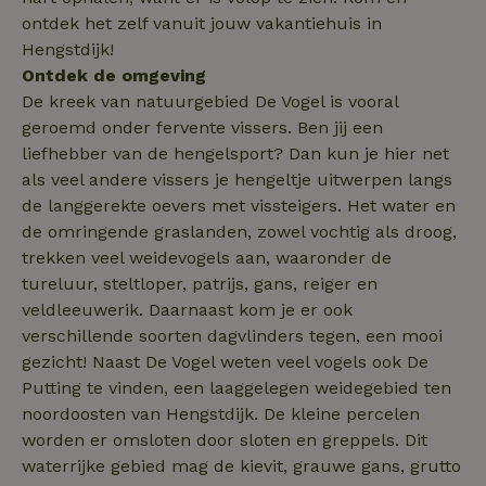
Corporation
_nhftconstraint_search-
www.natuurhuisje.nl
Sessie
.natuurhuisje.nl
ontdek het zelf vanuit jouw vakantiehuis in
group-locations
Hengstdijk!
Ontdek de omgeving
De kreek van natuurgebied De Vogel is vooral
_nhftconstraint_safety-
www.natuurhuisje.nl
Sessie
deposit-refund
geroemd onder fervente vissers. Ben jij een
ttcsid
.natuurhuisje.nl
2 maanden
liefhebber van de hengelsport? Dan kun je hier net
4 weken
als veel andere vissers je hengeltje uitwerpen langs
_uetvid
Microsoft
1 jaar
_nhft_search-lowest-price
www.natuurhuisje.nl
Sessie
de langgerekte oevers met vissteigers. Het water en
Corporation
.natuurhuisje.nl
de omringende graslanden, zowel vochtig als droog,
trekken veel weidevogels aan, waaronder de
tureluur, steltloper, patrijs, gans, reiger en
veldleeuwerik. Daarnaast kom je er ook
verschillende soorten dagvlinders tegen, een mooi
FPLC
.natuurhuisje.nl
20 uur
gezicht! Naast De Vogel weten veel vogels ook De
MR
Microsoft
1 week
Putting te vinden, een laaggelegen weidegebied ten
Corporation
.c.bing.com
noordoosten van Hengstdijk. De kleine percelen
worden er omsloten door sloten en greppels. Dit
waterrijke gebied mag de kievit, grauwe gans, grutto
_gcl_au
Google LLC
2 maanden