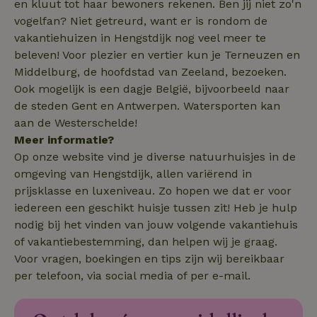
en kluut tot haar bewoners rekenen. Ben jij niet zo'n
.natuurhuisje.nl
4 weken
vogelfan? Niet getreurd, want er is rondom de
vakantiehuizen in Hengstdijk nog veel meer te
beleven! Voor plezier en vertier kun je Terneuzen en
Middelburg, de hoofdstad van Zeeland, bezoeken.
Ook mogelijk is een dagje België, bijvoorbeeld naar
_nhft_safety-deposit-refund
www.natuurhuisje.nl
Sessie
de steden Gent en Antwerpen. Watersporten kan
aan de Westerschelde!
_fbp
Meta Platform
2 maanden
Inc.
4 weken
Meer informatie?
.natuurhuisje.nl
Op onze website vind je diverse natuurhuisjes in de
omgeving van Hengstdijk, allen variërend in
_nhft_new-calendar
www.natuurhuisje.nl
Sessie
prijsklasse en luxeniveau. Zo hopen we dat er voor
iedereen een geschikt huisje tussen zit! Heb je hulp
nodig bij het vinden van jouw volgende vakantiehuis
of vakantiebestemming, dan helpen wij je graag.
Voor vragen, boekingen en tips zijn wij bereikbaar
_nhftconstraint_search-
www.natuurhuisje.nl
Sessie
per telefoon, via social media of per e-mail.
lowest-price