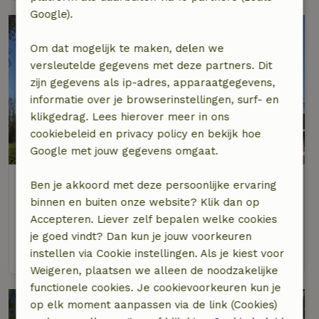
Google).
Om dat mogelijk te maken, delen we
versleutelde gegevens met deze partners. Dit
zijn gegevens als ip-adres, apparaatgegevens,
informatie over je browserinstellingen, surf- en
klikgedrag. Lees hierover meer in ons
cookiebeleid en privacy policy en bekijk hoe
9,4/10
Google met jouw gegevens omgaat.
Natuurhuisje in Terhole
Ben je akkoord met deze persoonlijke ervaring
Op 4 km afstand van Hengstdijk
binnen en buiten onze website? Klik dan op
Accepteren. Liever zelf bepalen welke cookies
7 personen
3 slaapkamers
je goed vindt? Dan kun je jouw voorkeuren
bekijk
instellen via Cookie instellingen. Als je kiest voor
Weigeren, plaatsen we alleen de noodzakelijke
functionele cookies. Je cookievoorkeuren kun je
op elk moment aanpassen via de link (Cookies)