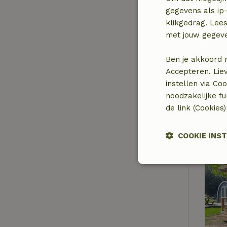
gegevens als ip-
klikgedrag. Lees
met jouw gegev
Ben je akkoord 
Accepteren. Lie
instellen via Co
noodzakelijke f
de link (Cookies
COOKIE INS
Strikt
noodzakelijk