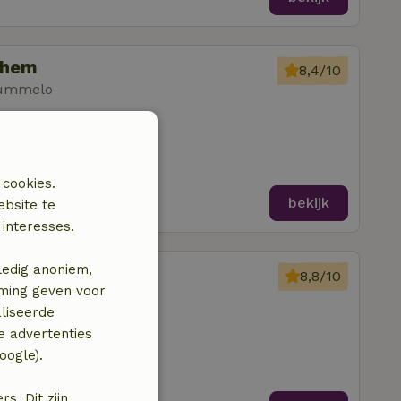
elhem
8,4/10
Hummelo
amers
 cookies.
bekijk
ebsite te
interesses.
ledig anoniem,
rempt
8,8/10
mming geven voor
Hummelo
liseerde
kamers
e advertenties
oogle).
. Dit zijn