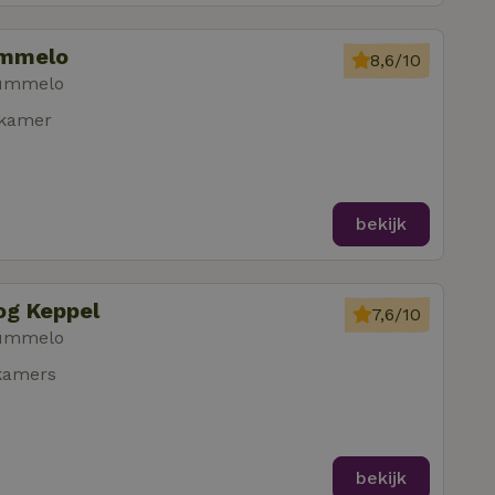
ummelo
8,6/10
Hummelo
pkamer
bekijk
og Keppel
7,6/10
Hummelo
kamers
bekijk