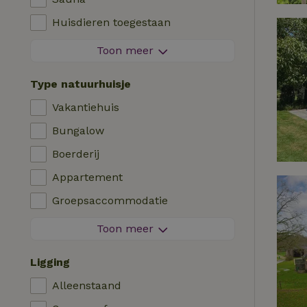
Viswater in de buurt
Huisdieren toegestaan
Vuurwerkvrije omgeving
Toon meer
Contactloos verblijf
Type natuurhuisje
Direct boekbaar
Vakantiehuis
Wasmachine
Bungalow
Afwasmachine
Boerderij
Tuinmeubilair
Appartement
Internettoegang (WiFi)
Groepsaccommodatie
Koel-/vriescombinatie
Tiny house
Toon meer
Tuin
B&B
Tv
Ligging
Landhuis
Internet
Alleenstaand
Chalet
Oven