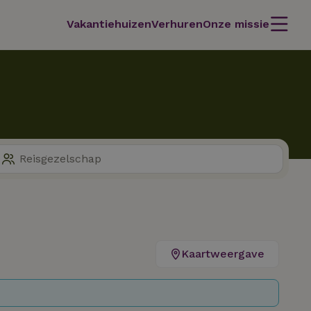
Vakantiehuizen
Verhuren
Onze missie
Kaartweergave