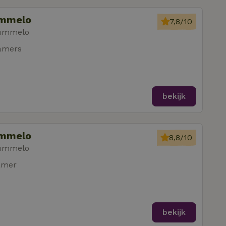
ummelo
7,8/10
Hummelo
amers
bekijk
ummelo
8,8/10
Hummelo
amer
bekijk