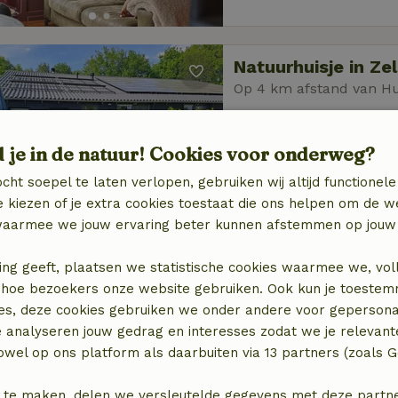
Natuurhuisje in Z
Op 4 km afstand van 
4 personen
2 slaapk
d je in de natuur! Cookies voor onderweg?
cht soepel te laten verlopen, gebruiken wij altijd functionele
 kiezen of je extra cookies toestaat die ons helpen om de w
aarmee we jouw ervaring beter kunnen afstemmen op jouw 
ing geeft, plaatsen we statistische cookies waarmee we, vol
Natuurhuisje in D
 in hoe bezoekers onze website gebruiken. Ook kun je toeste
Op 4 km afstand van 
es, deze cookies gebruiken we onder andere voor gepersona
14 personen
4 slaap
e analyseren jouw gedrag en interesses zodat we je relevant
wel op ons platform als daarbuiten via 13 partners (zoals G
 te maken, delen we versleutelde gegevens met deze partners