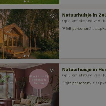
Natuurhuisje in Z
Op 3 km afstand van 
5 personen
2 slaapk
Natuurhuisje in H
Op 3 km afstand van 
2 personen
2 slaapk