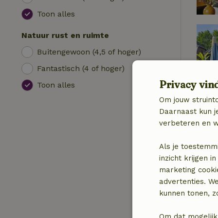
Toon alles
Natuur rust en ruimte
Buitengewoon (4,5 of hoger)
Fantastisch (4 of hoger)
Privacy vin
Toon alles
Om jouw struinto
Daarnaast kun je
verbeteren en w
Als je toestemm
inzicht krijgen
marketing cooki
advertenties. W
kunnen tonen, zo
Om dat mogelijk