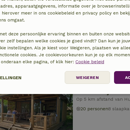
adres, apparaatgegevens, informatie over je browserinstelli
 hierover meer in ons cookiebeleid en privacy policy en beki
ens omgaat.
Natuurhuisje in He
Op 5 km afstand van 
met deze persoonlijke ervaring binnen en buiten onze websit
ver zelf bepalen welke cookies je goed vindt? Dan kun je jo
7 personen
3 slaapka
okie instellingen. Als je kiest voor Weigeren, plaatsen we alle
unctionele cookies. Je cookievoorkeuren kun je op elk mome
) onderaan elke pagina, of klik hier:
Cookie beleid
TELLINGEN
WEIGEREN
A
Natuurhuisje in He
Prestatie
Targeting
Functioneel
Op 5 km afstand van 
20 personen
8 slaapk