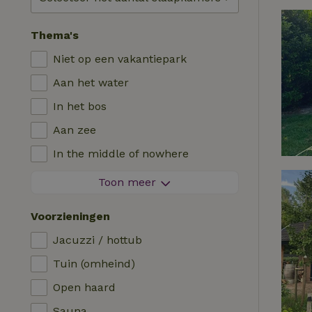
Thema's
Niet op een vakantiepark
Aan het water
In het bos
Aan zee
In the middle of nowhere
Tussen de velden
Toon meer
Met uitzicht
Voorzieningen
In de polder
Jacuzzi / hottub
In de bergen
Tuin (omheind)
Helemaal alleen
Open haard
In een boomgaard
Sauna