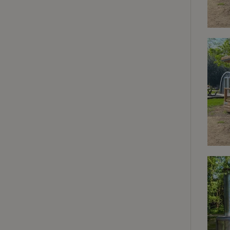
Strik
Strikt noodzakelijk
accountbeheer. De w
Naam
_tt_enable_cookie
CookieScriptCons
sqzl_session_id
_pinterest_ct_ua