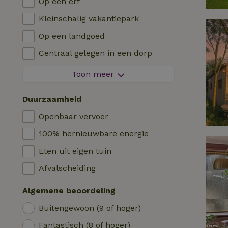
Op een erf
Villa
Barbecue
Kleinschalig vakantiepark
Glamping
Verwarming (CV)
Op een landgoed
Blokhut
Kinderstoel
Centraal gelegen in een dorp
Logies
Kinderbed
Aan de rand van een dorp
Toon meer
Pipowagen
Bad
Op een eiland
Cabin
Duurzaamheid
Auto laadpaal
Safaritent
Openbaar vervoer
Zwembad (gemeenschappelijk)
Kampeerplek
100% hernieuwbare energie
Rolstoel toegankelijk
Yurt
Eten uit eigen tuin
Zwembad (privé)
Boot
Afvalscheiding
Boomhut
Algemene beoordeling
Wikkelhuisje
Buitengewoon (9 of hoger)
Fantastisch (8 of hoger)