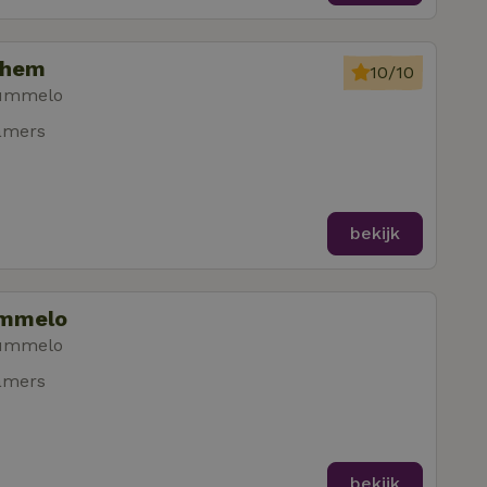
elhem
10/10
Hummelo
amers
bekijk
ummelo
Hummelo
amers
bekijk