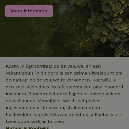
algemeen gebru
analyseservice
Meer informatie
Google. Deze
cookie wordt
gebruikt om un
_nhft_search-group-
www.natuurhuisje.nl
Sessie
gebruikers te
locations
onderscheiden
door een
willekeurig
gegenereerd
nummer toe te
wijzen als klant
Het is opgeno
in elk
_nhftconstraint_translations
www.natuurhuisje.nl
Sessie
paginaverzoek 
_pin_unauth
Pinterest Inc.
1 jaar
een site en wor
.natuurhuisje.nl
Kootwijk ligt centraal op de Veluwe, en een
gebruikt om
bezoekers-, ses
vakantiehuis in dit dorp is een prima uitvalspunt om
en
campagnegege
de natuur op de Veluwe te verkennen. Kootwijk is
recently_viewed_houses
www.natuurhuisje.nl
te berekenen v
1 jaar
een zeer klein dorp en telt slechts een paar honderd
de
analyserapport
_nhft_open-gds-onboarding
www.natuurhuisje.nl
Sessie
inwoners. Rondom het dorp liggen er enkele akkers
van de site.
FPID
Google
1 jaar 1
en weilanden. Vervolgens wordt het gebied
.natuurhuisje.nl
maand
_ga_JRK1QL37RY
.natuurhuisje.nl
1 jaar 1
Deze cookie wo
ingesloten door de bossen, stuifzanden en
maand
gebruikt door
Google Analytic
heidevelden van de Veluwe. In het dorp Kootwijk zijn
om de sessiest
te behouden.
twee oude kerkjes te zien.
Natuur in Kootwijk
nature_house_session
www.natuurhuisje.nl
1 week