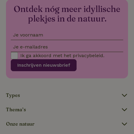
Ontdek nóg meer idyllische
_nhftconstraint_new-
www.natuurhuisje.nl
Sessie
calendar
plekjes in de natuur.
Je voornaam
tf-Unga6Zb0-closed
.natuurhuisje.nl
Sessie
Je e-mailadres
Ik ga akkoord met het
privacybeleid
.
Inschrijven nieuwsbrief
Types
tf_respondent_cc
Typeform
5 maanden
.typeform.com
3 weken
Thema’s
Onze natuur