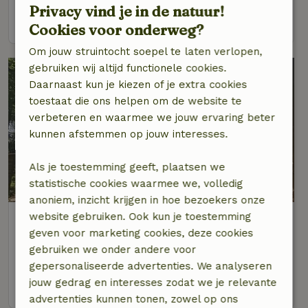
Privacy vind je in de natuur!
bekijk
Cookies voor onderweg?
Om jouw struintocht soepel te laten verlopen,
gebruiken wij altijd functionele cookies.
Daarnaast kun je kiezen of je extra cookies
toestaat die ons helpen om de website te
verbeteren en waarmee we jouw ervaring beter
kunnen afstemmen op jouw interesses.
Als je toestemming geeft, plaatsen we
9/10
statistische cookies waarmee we, volledig
anoniem, inzicht krijgen in hoe bezoekers onze
website gebruiken. Ook kun je toestemming
Natuurhuisje in Garderen
geven voor marketing cookies, deze cookies
Op 5 km afstand van Kootwijk
gebruiken we onder andere voor
4 personen
2 slaapkamers
gepersonaliseerde advertenties. We analyseren
jouw gedrag en interesses zodat we je relevante
bekijk
advertenties kunnen tonen, zowel op ons