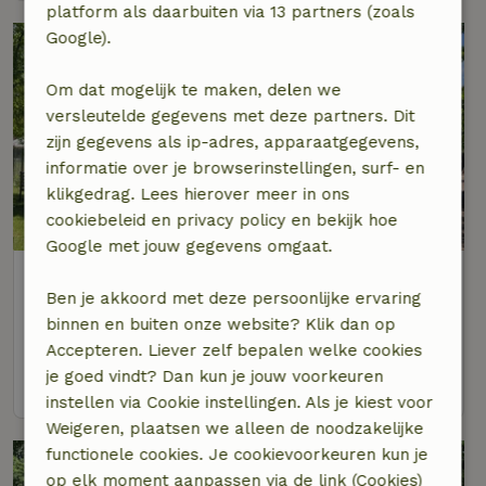
platform als daarbuiten via 13 partners (zoals
Google).
Om dat mogelijk te maken, delen we
versleutelde gegevens met deze partners. Dit
zijn gegevens als ip-adres, apparaatgegevens,
informatie over je browserinstellingen, surf- en
klikgedrag. Lees hierover meer in ons
8,8/10
cookiebeleid en privacy policy en bekijk hoe
Google met jouw gegevens omgaat.
Natuurhuisje in Harskamp
Ben je akkoord met deze persoonlijke ervaring
Op 5 km afstand van Kootwijk
binnen en buiten onze website? Klik dan op
4 personen
2 slaapkamers
Accepteren. Liever zelf bepalen welke cookies
je goed vindt? Dan kun je jouw voorkeuren
bekijk
instellen via Cookie instellingen. Als je kiest voor
Weigeren, plaatsen we alleen de noodzakelijke
functionele cookies. Je cookievoorkeuren kun je
op elk moment aanpassen via de link (Cookies)