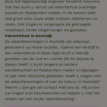
dorp telt tegenwoordig ongeveer honderd inwoners.
_gcl_au
Google LLC
2 maanden
.natuurhuisje.nl
4 weken
Ook hier kunt u vanuit uw vakantiehuis prachtige
wandel en fietstochten maken. In de bossen leeft
veel groot wild, zoals wilde zwijnen, edelherten en
reeën. Ook zingen er zangvogels als gekraagde
roodstaart, bonte vliegenvanger en glanskop.
_nhft_safety-deposit-refund
www.natuurhuisje.nl
Sessie
Vakantiehuis in Kootwijk
De vakantiewoningen in Kootwijk zijn allemaal
_fbp
Meta Platform
2 maanden
gesitueerd op mooie locaties. Tijdens een verblijf in
Inc.
4 weken
een vakantiehuis in deze regio kunt u heerlijk
.natuurhuisje.nl
genieten van de rust en ruimte die de Veluwe te
bieden heeft. U kunt langere en kortere
_nhft_new-calendar
www.natuurhuisje.nl
Sessie
wandeltochten en fietstochten maken in afgelegen
of wat meer bezochte gebieden. Heeft u vragen over
de vakantiewoningen of over de natuur in Kootwijk?
Neemt u dan gerust contact met ons op. Wij zullen
uw vragen snel beantwoorden en helpen u met het
_nhftconstraint_search-
www.natuurhuisje.nl
Sessie
lowest-price
vinden van een leuke vakantiewoning!