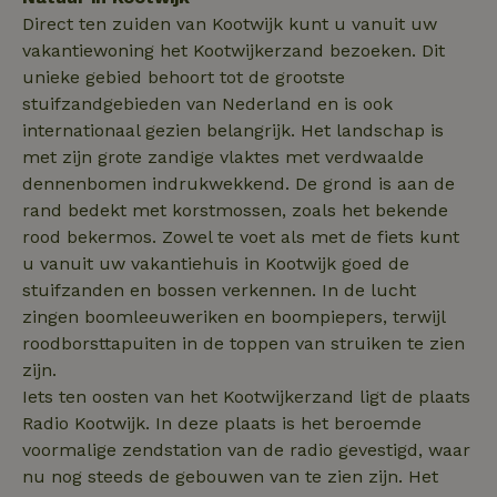
_uetsid
Microsoft
1 dag
Corporation
Direct ten zuiden van Kootwijk kunt u vanuit uw
_nhftconstraint_search-
www.natuurhuisje.nl
Sessie
.natuurhuisje.nl
group-locations
vakantiewoning het Kootwijkerzand bezoeken. Dit
unieke gebied behoort tot de grootste
stuifzandgebieden van Nederland en is ook
_nhftconstraint_safety-
www.natuurhuisje.nl
Sessie
internationaal gezien belangrijk. Het landschap is
deposit-refund
met zijn grote zandige vlaktes met verdwaalde
ttcsid
.natuurhuisje.nl
2 maanden
4 weken
dennenbomen indrukwekkend. De grond is aan de
rand bedekt met korstmossen, zoals het bekende
_uetvid
Microsoft
1 jaar
_nhft_search-lowest-price
www.natuurhuisje.nl
Sessie
Corporation
rood bekermos. Zowel te voet als met de fiets kunt
.natuurhuisje.nl
u vanuit uw vakantiehuis in Kootwijk goed de
stuifzanden en bossen verkennen. In de lucht
zingen boomleeuweriken en boompiepers, terwijl
roodborsttapuiten in de toppen van struiken te zien
FPLC
.natuurhuisje.nl
20 uur
zijn.
Iets ten oosten van het Kootwijkerzand ligt de plaats
MR
Microsoft
1 week
Corporation
Radio Kootwijk. In deze plaats is het beroemde
.c.bing.com
voormalige zendstation van de radio gevestigd, waar
nu nog steeds de gebouwen van te zien zijn. Het