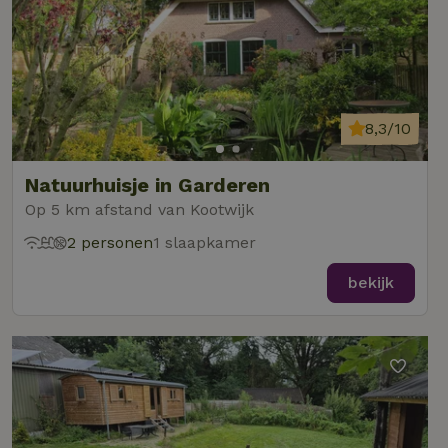
8,3/10
Natuurhuisje in Garderen
Op 5 km afstand van Kootwijk
2 personen
1 slaapkamer
bekijk