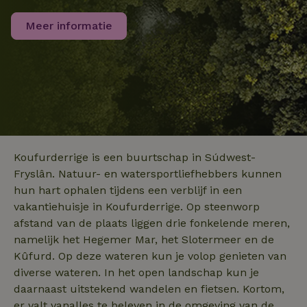
analyseservice
Google. Deze
Meer informatie
cookie wordt
gebruikt om un
_nhft_search-group-
www.natuurhuisje.nl
Sessie
gebruikers te
locations
onderscheiden
door een
willekeurig
gegenereerd
nummer toe te
wijzen als klant
Het is opgeno
in elk
_nhftconstraint_translations
www.natuurhuisje.nl
Sessie
paginaverzoek 
_pin_unauth
Pinterest Inc.
1 jaar
een site en wor
.natuurhuisje.nl
gebruikt om
Koufurderrige is een buurtschap in Súdwest-
bezoekers-, ses
en
Fryslân. Natuur- en watersportliefhebbers kunnen
campagnegege
recently_viewed_houses
www.natuurhuisje.nl
te berekenen v
1 jaar
hun hart ophalen tijdens een verblijf in een
de
vakantiehuisje in Koufurderrige. Op steenworp
analyserapport
_nhft_open-gds-onboarding
www.natuurhuisje.nl
Sessie
van de site.
afstand van de plaats liggen drie fonkelende meren,
FPID
Google
1 jaar 1
.natuurhuisje.nl
maand
_ga_JRK1QL37RY
.natuurhuisje.nl
1 jaar 1
Deze cookie wo
namelijk het Hegemer Mar, het Slotermeer en de
maand
gebruikt door
Kûfurd. Op deze wateren kun je volop genieten van
Google Analytic
om de sessiest
diverse wateren. In het open landschap kun je
te behouden.
daarnaast uitstekend wandelen en fietsen. Kortom,
nature_house_session
www.natuurhuisje.nl
1 week
_uetsid
Microsoft
1 dag
er valt vanalles te beleven in de omgeving van de