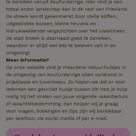
te bereiken vanuit Koufurderrige. Hier vind je een
.natuurhuisje.nl
4 weken
totaal ander landschap dan in de rest van Friesland.
De streek wordt gekenmerkt door steile kliffen,
uitgestrekte bossen, kleine heuvels en
indrukwekkende vergezichten over het IJsselmeer.
De stad Sneek is daarnaast goed te bereiken,
_nhft_safety-deposit-refund
www.natuurhuisje.nl
Sessie
waardoor er altijd wel iets te beleven valt in de
omgeving!
_fbp
Meta Platform
2 maanden
Inc.
4 weken
Meer informatie?
.natuurhuisje.nl
Op onze website vind je meerdere natuurhuisjes in
de omgeving van Koufurderrige allen variërend in
_nhft_new-calendar
www.natuurhuisje.nl
Sessie
prijsklasse en luxeniveau. Zo hopen we dat er voor
iedereen een geschikt huisje tussen zit! Heb je hulp
nodig bij het vinden van jouw volgende vakantiehuis
of vakantiebestemming, dan helpen wij je graag.
Voor vragen, boekingen en tips zijn wij bereikbaar
_nhftconstraint_search-
www.natuurhuisje.nl
Sessie
per telefoon, via social media of per e-mail.
lowest-price