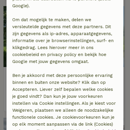
Google).
Om dat mogelijk te maken, delen we
versleutelde gegevens met deze partners. Dit
zijn gegevens als ip-adres, apparaatgegevens,
informatie over je browserinstellingen, surf- en
klikgedrag. Lees hierover meer in ons
cookiebeleid en privacy policy en bekijk hoe
8,8/10
Google met jouw gegevens omgaat.
Natuurhuisje in Hommerts
Ben je akkoord met deze persoonlijke ervaring
Op 5 km afstand van Koufurderrige
binnen en buiten onze website? Klik dan op
Accepteren. Liever zelf bepalen welke cookies
4 personen
2 slaapkamers
je goed vindt? Dan kun je jouw voorkeuren
bekijk
instellen via Cookie instellingen. Als je kiest voor
Weigeren, plaatsen we alleen de noodzakelijke
functionele cookies. Je cookievoorkeuren kun je
op elk moment aanpassen via de link (Cookies)