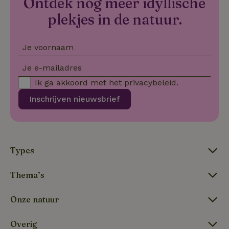
Ontdek nóg meer idyllische
_nhftconstraint_new-
www.natuurhuisje.nl
Sessie
plekjes in de natuur.
calendar
Je voornaam
tf-Unga6Zb0-closed
.natuurhuisje.nl
Sessie
Je e-mailadres
Ik ga akkoord met het
privacybeleid
.
Inschrijven nieuwsbrief
Types
tf_respondent_cc
Typeform
5 maanden
Thema’s
.typeform.com
3 weken
Onze natuur
Overig