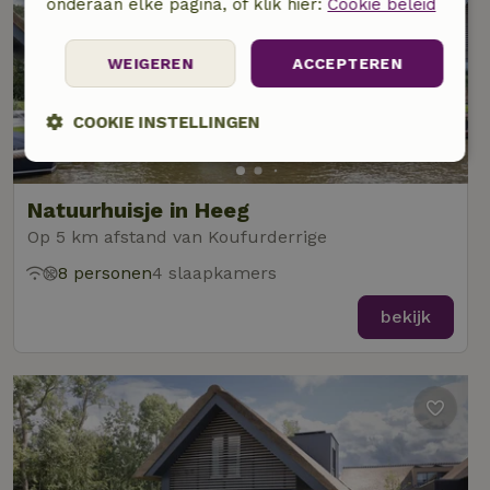
onderaan elke pagina, of klik hier:
Cookie beleid
WEIGEREN
ACCEPTEREN
COOKIE INSTELLINGEN
Strikt
Prestatie
Targeting
noodzakelijk
Natuurhuisje in Heeg
Op 5 km afstand van Koufurderrige
8 personen
4 slaapkamers
Functioneel
Niet-geclassificeerd
bekijk
Strikt noodzakelijk
Prestatie
Targeting
Functioneel
Niet-geclassificeerd