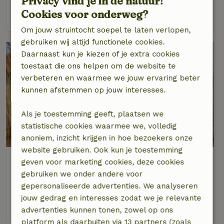
Privacy vind je in de natuur!
Cookies voor onderweg?
bekijk
Om jouw struintocht soepel te laten verlopen,
gebruiken wij altijd functionele cookies.
Daarnaast kun je kiezen of je extra cookies
toestaat die ons helpen om de website te
verbeteren en waarmee we jouw ervaring beter
kunnen afstemmen op jouw interesses.
Als je toestemming geeft, plaatsen we
statistische cookies waarmee we, volledig
8,6/10
anoniem, inzicht krijgen in hoe bezoekers onze
website gebruiken. Ook kun je toestemming
Natuurhuisje in Sloten
geven voor marketing cookies, deze cookies
Op 5 km afstand van Koufurderrige
gebruiken we onder andere voor
gepersonaliseerde advertenties. We analyseren
10 personen
4 slaapkamers
jouw gedrag en interesses zodat we je relevante
bekijk
advertenties kunnen tonen, zowel op ons
platform als daarbuiten via 13 partners (zoals