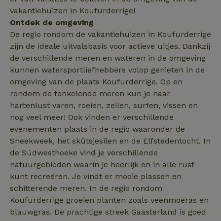
Corporation
_nhftconstraint_search-
www.natuurhuisje.nl
Sessie
.natuurhuisje.nl
vakantiehuizen in Koufurderrige!
group-locations
Ontdek de omgeving
De regio rondom de vakantiehuizen in Koufurderrige
zijn de ideale uitvalsbasis voor actieve uitjes. Dankzij
_nhftconstraint_safety-
www.natuurhuisje.nl
Sessie
deposit-refund
de verschillende meren en wateren in de omgeving
ttcsid
.natuurhuisje.nl
2 maanden
kunnen watersportliefhebbers volop genieten in de
4 weken
omgeving van de plaats Koufurderrige. Op en
_uetvid
Microsoft
1 jaar
_nhft_search-lowest-price
www.natuurhuisje.nl
Sessie
rondom de fonkelende meren kun je naar
Corporation
.natuurhuisje.nl
hartenlust varen, roeien, zeilen, surfen, vissen en
nog veel meer! Ook vinden er verschillende
evenementen plaats in de regio waaronder de
Sneekweek, het skûtsjesilen en de Elfstedentocht. In
de Súdwesthoeke vind je verschillende
FPLC
.natuurhuisje.nl
20 uur
natuurgebieden waarin je heerlijk en in alle rust
MR
Microsoft
1 week
kunt recreëren. Je vindt er mooie plassen en
Corporation
.c.bing.com
schitterende meren. In de regio rondom
Koufurderrige groeien planten zoals veenmoeras en
blauwgras. De prachtige streek Gaasterland is goed
_gcl_au
Google LLC
2 maanden