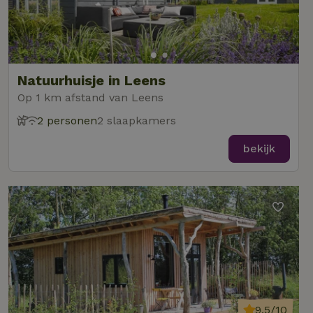
Natuurhuisje in Leens
Op 1 km afstand van Leens
2 personen
2 slaapkamers
bekijk
9,5/10