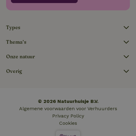
_nhft_new-calendar
www.natuurhuisje.nl
Sessie
Types
Thema’s
_nhftconstraint_search-
www.natuurhuisje.nl
Sessie
Onze natuur
lowest-price
Overig
_nhftconstraint_new-
www.natuurhuisje.nl
Sessie
calendar
© 2026 Natuurhuisje B.V.
tf-Unga6Zb0-closed
.natuurhuisje.nl
Sessie
Algemene voorwaarden voor Verhuurders
Privacy Policy
Cookies