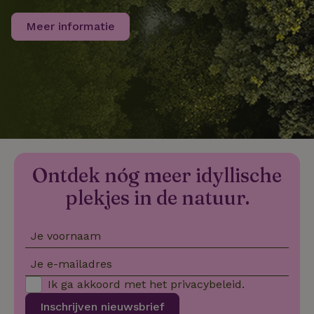
Meer informatie
FPLC
.natuurhuisje.nl
20 uur
MR
Microsoft
1 week
Corporation
.c.bing.com
_gcl_au
Google LLC
2 maanden
Ontdek nóg meer idyllische
.natuurhuisje.nl
4 weken
plekjes in de natuur.
Je voornaam
_nhft_safety-deposit-refund
www.natuurhuisje.nl
Sessie
Je e-mailadres
Ik ga akkoord met het
privacybeleid
.
_fbp
Meta Platform
2 maanden
Inc.
4 weken
Inschrijven nieuwsbrief
.natuurhuisje.nl