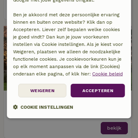
Google met jouw gegevens omgaat.
bekijk
Ben je akkoord met deze persoonlijke ervaring
binnen en buiten onze website? Klik dan op
Accepteren. Liever zelf bepalen welke cookies
je goed vindt? Dan kun je jouw voorkeuren
instellen via Cookie instellingen. Als je kiest voor
Weigeren, plaatsen we alleen de noodzakelijke
functionele cookies. Je cookievoorkeuren kun je
op elk moment aanpassen via de link (Cookies)
onderaan elke pagina, of klik hier:
Cookie beleid
WEIGEREN
ACCEPTEREN
Natuurhuisje in Niekerk
Op 4 km afstand van Leens
COOKIE INSTELLINGEN
4 personen
2 slaapkamers
Strikt
Prestatie
Targeting
noodzakelijk
bekijk