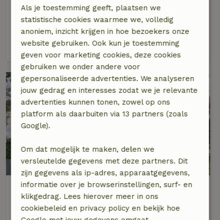
Als je toestemming geeft, plaatsen we
Op 3 km afstand van Leens
statistische cookies waarmee we, volledig
2 personen
2 slaapkamers
anoniem, inzicht krijgen in hoe bezoekers onze
website gebruiken. Ook kun je toestemming
bekijk
geven voor marketing cookies, deze cookies
gebruiken we onder andere voor
gepersonaliseerde advertenties. We analyseren
jouw gedrag en interesses zodat we je relevante
advertenties kunnen tonen, zowel op ons
platform als daarbuiten via 13 partners (zoals
Google).
Om dat mogelijk te maken, delen we
8,9/10
versleutelde gegevens met deze partners. Dit
zijn gegevens als ip-adres, apparaatgegevens,
informatie over je browserinstellingen, surf- en
Natuurhuisje in Niekerk
klikgedrag. Lees hierover meer in ons
Op 4 km afstand van Leens
cookiebeleid en privacy policy en bekijk hoe
2 personen
1 slaapkamer