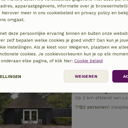
adres, apparaatgegevens, informatie over je browserinstelli
 hierover meer in ons cookiebeleid en privacy policy en beki
ens omgaat.
Natuurhuisje in Lo
Op 2 km afstand van L
met deze persoonlijke ervaring binnen en buiten onze websit
ver zelf bepalen welke cookies je goed vindt? Dan kun je jo
16 personen
5 slaap
okie instellingen. Als je kiest voor Weigeren, plaatsen we alle
unctionele cookies. Je cookievoorkeuren kun je op elk mome
) onderaan elke pagina, of klik hier:
Cookie beleid
TELLINGEN
WEIGEREN
A
Natuurhuisje in U
Prestatie
Targeting
Functioneel
Op 3 km afstand van L
2 personen
1 slaapk