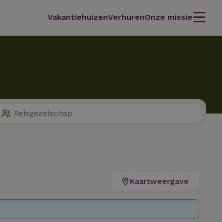
Vakantiehuizen
Verhuren
Onze missie
Kaartweergave