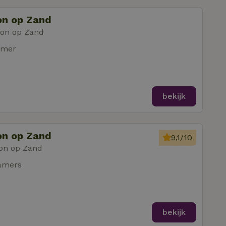
on op Zand
oon op Zand
amer
bekijk
on op Zand
9,1/10
on op Zand
amers
bekijk