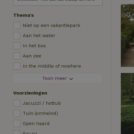
Thema's
Niet op een vakantiepark
Aan het water
In het bos
Aan zee
In the middle of nowhere
Tussen de velden
Toon meer
Met uitzicht
Voorzieningen
In de polder
Jacuzzi / hottub
In de bergen
Tuin (omheind)
Helemaal alleen
Open haard
In een boomgaard
Sauna