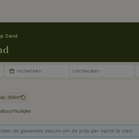
op Zand
nd
aal: 30km
atuurhuisjes
cteer de gewenste datum om de prijs per nacht te zien.