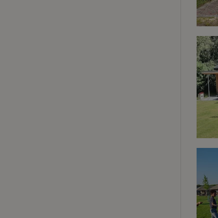
Strik
Strikt noodzakelijk
accountbeheer. De w
Naam
_tt_enable_cookie
CookieScriptCons
sqzl_session_id
_pinterest_ct_ua