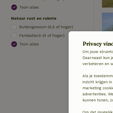
Toon alles
Natuur rust en ruimte
Buitengewoon (4,5 of hoger)
Fantastisch (4 of hoger)
Privacy vin
Toon alles
Om jouw struinto
Daarnaast kun je
verbeteren en w
Als je toestemm
inzicht krijgen
marketing cooki
advertenties. W
kunnen tonen, zo
Om dat mogelijk