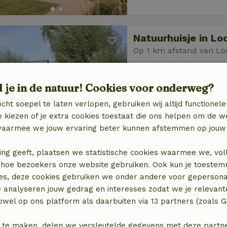
Natuurhuisje in Lo
Op 1 km afstand van Lo
4 personen
2 slaapk
d je in de natuur! Cookies voor onderweg?
cht soepel te laten verlopen, gebruiken wij altijd functionele
 kiezen of je extra cookies toestaat die ons helpen om de w
aarmee we jouw ervaring beter kunnen afstemmen op jouw 
ing geeft, plaatsen we statistische cookies waarmee we, vol
Natuurhuisje in Lo
 in hoe bezoekers onze website gebruiken. Ook kun je toeste
Op 2 km afstand van L
es, deze cookies gebruiken we onder andere voor gepersona
4 personen
2 slaapk
e analyseren jouw gedrag en interesses zodat we je relevant
wel op ons platform als daarbuiten via 13 partners (zoals G
 te maken, delen we versleutelde gegevens met deze partners