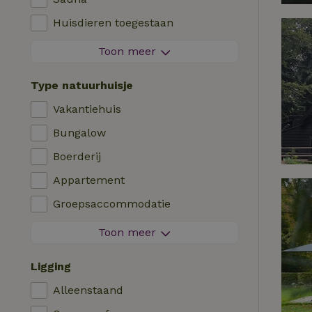
Viswater in de buurt
Huisdieren toegestaan
Vuurwerkvrije omgeving
Toon meer
Contactloos verblijf
Type natuurhuisje
Direct boekbaar
Vakantiehuis
Wasmachine
Bungalow
Afwasmachine
Boerderij
Tuinmeubilair
Appartement
Internettoegang (WiFi)
Groepsaccommodatie
Koel-/vriescombinatie
Tiny house
Toon meer
Tuin
B&B
Tv
Ligging
Landhuis
Internet
Alleenstaand
Chalet
Oven