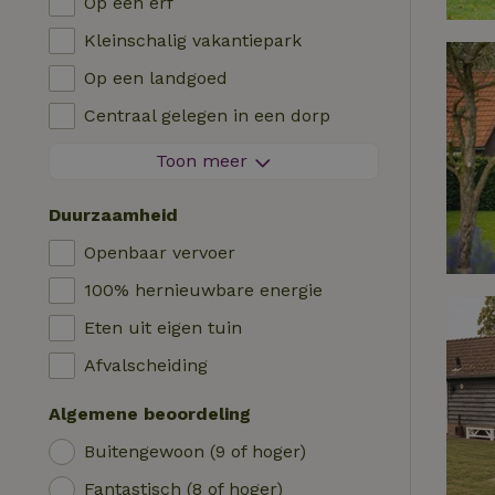
Op een erf
Villa
Barbecue
Kleinschalig vakantiepark
Glamping
Verwarming (CV)
Op een landgoed
Blokhut
Kinderstoel
Centraal gelegen in een dorp
Logies
Kinderbed
Aan de rand van een dorp
Toon meer
Pipowagen
Bad
Op een eiland
Cabin
Duurzaamheid
Auto laadpaal
Safaritent
Openbaar vervoer
Zwembad (gemeenschappelijk)
Kampeerplek
100% hernieuwbare energie
Rolstoel toegankelijk
Yurt
Eten uit eigen tuin
Zwembad (privé)
Boot
Afvalscheiding
Boomhut
Algemene beoordeling
Wikkelhuisje
Buitengewoon (9 of hoger)
Fantastisch (8 of hoger)