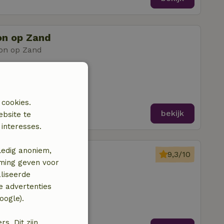
on op Zand
on op Zand
amers
 cookies.
bekijk
ebsite te
interesses.
ledig anoniem,
on op Zand
9,3/10
mming geven voor
oon op Zand
liseerde
amers
e advertenties
oogle).
. Dit zijn