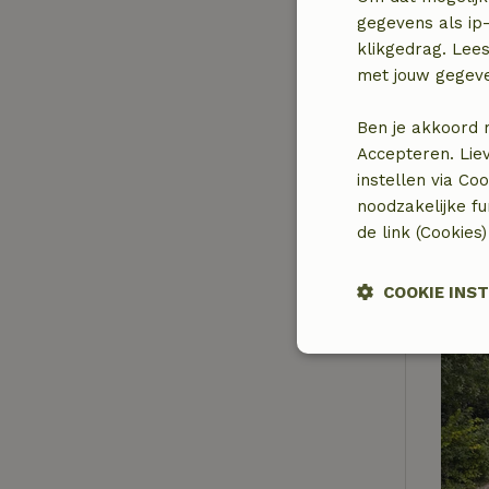
gegevens als ip-
klikgedrag. Lees
met jouw gegev
Ben je akkoord 
Accepteren. Lie
instellen via Co
noodzakelijke f
de link (Cookies
COOKIE INS
Strikt
noodzakelijk