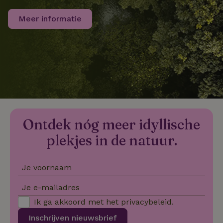
Meer informatie
FPLC
.natuurhuisje.nl
20 uur
MR
Microsoft
1 week
Corporation
.c.bing.com
_gcl_au
Google LLC
2 maanden
.natuurhuisje.nl
4 weken
Ontdek nóg meer idyllische
plekjes in de natuur.
Je voornaam
_nhft_safety-deposit-refund
www.natuurhuisje.nl
Sessie
Je e-mailadres
_fbp
Meta Platform
2 maanden
Ik ga akkoord met het
privacybeleid
.
Inc.
4 weken
.natuurhuisje.nl
Inschrijven nieuwsbrief