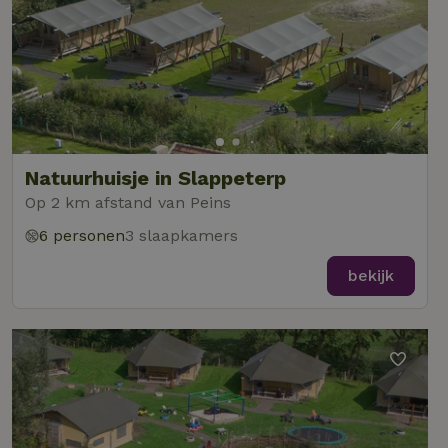
Natuurhuisje in Slappeterp
Op 2 km afstand van Peins
6 personen
3 slaapkamers
bekijk