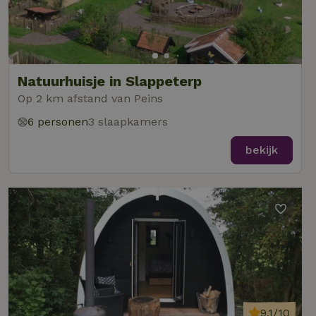
Natuurhuisje in Slappeterp
Op 2 km afstand van Peins
6 personen
3 slaapkamers
bekijk
9,1/10