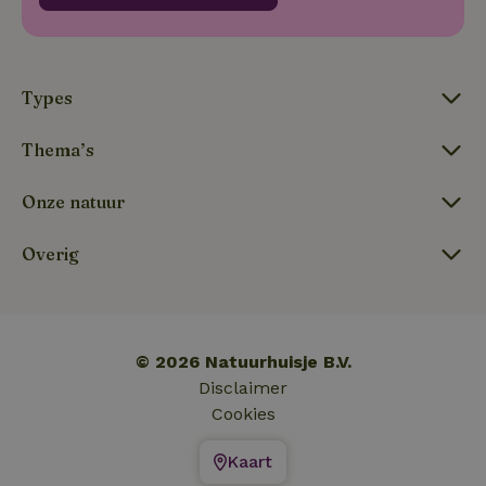
_nhft_new-calendar
www.natuurhuisje.nl
Sessie
Types
Thema’s
_nhftconstraint_search-
www.natuurhuisje.nl
Sessie
lowest-price
Onze natuur
Overig
_nhftconstraint_new-
www.natuurhuisje.nl
Sessie
calendar
tf-Unga6Zb0-closed
.natuurhuisje.nl
Sessie
© 2026 Natuurhuisje B.V.
Disclaimer
Cookies
Kaart