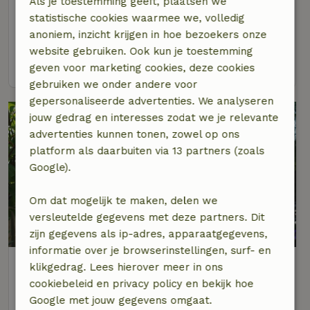
Als je toestemming geeft, plaatsen we
Op 4 km afstand van Peins
statistische cookies waarmee we, volledig
anoniem, inzicht krijgen in hoe bezoekers onze
4 personen
2 slaapkamers
website gebruiken. Ook kun je toestemming
bekijk
geven voor marketing cookies, deze cookies
gebruiken we onder andere voor
gepersonaliseerde advertenties. We analyseren
jouw gedrag en interesses zodat we je relevante
advertenties kunnen tonen, zowel op ons
platform als daarbuiten via 13 partners (zoals
Google).
Om dat mogelijk te maken, delen we
versleutelde gegevens met deze partners. Dit
9,4/10
zijn gegevens als ip-adres, apparaatgegevens,
informatie over je browserinstellingen, surf- en
Natuurhuisje in Wjelsryp
klikgedrag. Lees hierover meer in ons
Op 4 km afstand van Peins
cookiebeleid en privacy policy en bekijk hoe
Google met jouw gegevens omgaat.
2 personen
1 slaapkamer