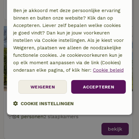
bekijk
Ben je akkoord met deze persoonlijke ervaring
binnen en buiten onze website? Klik dan op
Accepteren. Liever zelf bepalen welke cookies
je goed vindt? Dan kun je jouw voorkeuren
instellen via Cookie instellingen. Als je kiest voor
Weigeren, plaatsen we alleen de noodzakelijke
functionele cookies. Je cookievoorkeuren kun je
op elk moment aanpassen via de link (Cookies)
onderaan elke pagina, of klik hier:
Cookie beleid
9,3/10
WEIGEREN
ACCEPTEREN
Natuurhuisje in Klooster Lidlum
COOKIE INSTELLINGEN
Op 5 km afstand van Peins
4 personen
2 slaapkamers
Strikt
Prestatie
Targeting
noodzakelijk
bekijk