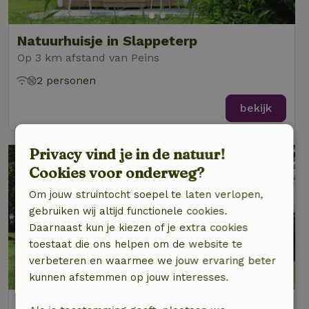
Natuurhuisje in Slappeterp
Op 3 km afstand van Peins
2 personen
bekijk
Privacy vind je in de natuur!
Cookies voor onderweg?
Om jouw struintocht soepel te laten verlopen,
gebruiken wij altijd functionele cookies.
Daarnaast kun je kiezen of je extra cookies
toestaat die ons helpen om de website te
verbeteren en waarmee we jouw ervaring beter
9/10
kunnen afstemmen op jouw interesses.
Natuurhuisje in Dronryp