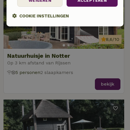
WEIGEREN
ACCEPTEREN
COOKIE INSTELLINGEN
Strikt
Prestatie
Targeting
noodzakelijk
8,6/10
Natuurhuisje in Notter
Functioneel
Niet-geclassificeerd
Op 3 km afstand van Rijssen
5 personen
2 slaapkamers
bekijk
Strikt noodzakelijk
Prestatie
Targeting
Functioneel
Niet-geclassificeerd
Strikt noodzakelijke cookies maken de kernfunctionaliteiten
van de website mogelijk, zoals gebruikersaanmelding en
accountbeheer. De website kan niet goed worden gebruikt
zonder de strikt noodzakelijke cookies.