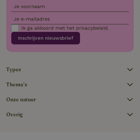
Je voornaam
tf-Unga6Zb0-closed
.natuurhuisje.nl
Sessie
Je e-mailadres
Ik ga akkoord met het
privacybeleid
.
Inschrijven nieuwsbrief
Types
Thema’s
tf_respondent_cc
Typeform
5 maanden
.typeform.com
3 weken
Onze natuur
Overig