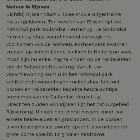
Natuur in Rijssen
_nhftconstraint_safety-
www.natuurhuisje.nl
Sessie
Dichtbij Rijssen vindt u twee mooie uitgestrekte
deposit-refund
natuurgebieden. Ten westen van Rijssen ligt het
ttcsid
.natuurhuisje.nl
2 maanden
4 weken
nationaal park Sallandse Heuvelrug. De Sallandse
Heuvelrug staat vooral bekend vanwege het
_uetvid
Microsoft
1 jaar
_nhft_search-lowest-price
www.natuurhuisje.nl
Sessie
Corporation
voorkomen van de korhoen. Korhoenders kwamen
.natuurhuisje.nl
vroeger op verschillende plekken in Nederland voor,
maar zijn nu enkel nog te vinden op de heidevelden
van de Sallandse Heuvelrug. Vanuit uw
vakantiewoning kunt u in het nationaal park
FPLC
.natuurhuisje.nl
20 uur
schitterende wandelingen maken door het met
bossen en heidevelden bedekte heuvelachtige
MR
Microsoft
1 week
Corporation
landschap van de Sallandse Heuvelrug.
.c.bing.com
Direct ten zuiden van Rijssen ligt het natuurgebied
Rijsserberg. U vindt hier vooral bossen, maar ook
enkele heidevelden en graslanden. In de bossen
_gcl_au
Google LLC
2 maanden
.natuurhuisje.nl
4 weken
leven bosvogels als zwarte specht, boomklever en
grote bonte specht. Er groeien zeldzame