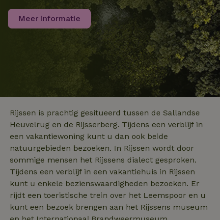
_nhft_search-group-
www.natuurhuisje.nl
Sessie
gebruikers te
locations
onderscheiden
door een
Meer informatie
willekeurig
gegenereerd
nummer toe te
wijzen als klant
Het is opgeno
in elk
_nhftconstraint_translations
www.natuurhuisje.nl
Sessie
paginaverzoek 
_pin_unauth
Pinterest Inc.
1 jaar
een site en wor
.natuurhuisje.nl
gebruikt om
bezoekers-, ses
en
campagnegege
recently_viewed_houses
www.natuurhuisje.nl
te berekenen v
1 jaar
Rijssen is prachtig gesitueerd tussen de Sallandse
de
analyserapport
_nhft_open-gds-onboarding
www.natuurhuisje.nl
Sessie
Heuvelrug en de Rijsserberg. Tijdens een verblijf in
van de site.
FPID
Google
1 jaar 1
een vakantiewoning kunt u dan ook beide
.natuurhuisje.nl
maand
_ga_JRK1QL37RY
.natuurhuisje.nl
1 jaar 1
Deze cookie wo
natuurgebieden bezoeken. In Rijssen wordt door
maand
gebruikt door
Google Analytic
sommige mensen het Rijssens dialect gesproken.
om de sessiest
te behouden.
Tijdens een verblijf in een vakantiehuis in Rijssen
kunt u enkele bezienswaardigheden bezoeken. Er
nature_house_session
www.natuurhuisje.nl
1 week
_uetsid
Microsoft
1 dag
Corporation
rijdt een toeristische trein over het Leemspoor en u
_nhftconstraint_search-
www.natuurhuisje.nl
Sessie
.natuurhuisje.nl
group-locations
kunt een bezoek brengen aan het Rijssens museum
en het Internationaal Brandweermuseum.