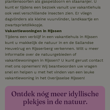
plantensoorten als gaspeldoorn en staananjer. U
kunt er tijdens een bezoek vanuit uw vakantiehuis
ook veel verschillende insecten zien. Er vliegn
_nhft_safety-deposit-refund
www.natuurhuisje.nl
Sessie
dagvlinders als kleine vuurvlinder, landkaartje en
zwartsprietdikkopje.
_fbp
Meta Platform
2 maanden
Vakantiewoningen in Rijssen
Inc.
4 weken
Tijdens een verblijf in een vakantiehuis in Rijssen
.natuurhuisje.nl
kunt u makkelijk de natuur in en de Sallandse
Heuvelrug en Rijsserberg verkennen. Wilt u meer
_nhft_new-calendar
www.natuurhuisje.nl
Sessie
informatie over de natuurgebieden of
vakantiewoningen in Rijssen? U kunt gerust contact
met ons opnemen! Wij beantwoorden uw vragen
snel en helpen u met het vinden van een leuke
vakantiewoning in het Overijsselse Rijssen!
_nhftconstraint_search-
www.natuurhuisje.nl
Sessie
lowest-price
Ontdek nóg meer idyllische
plekjes in de natuur.
_nhftconstraint_new-
www.natuurhuisje.nl
Sessie
calendar