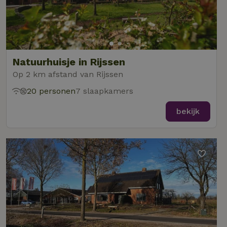
Natuurhuisje in Rijssen
Op 2 km afstand van Rijssen
20 personen
7 slaapkamers
bekijk