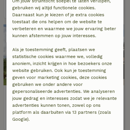
Om jouw struintocht soepel te laten verlopen,
gebruiken wij altijd functionele cookies.
bekijk
Daarnaast kun je kiezen of je extra cookies
toestaat die ons helpen om de website te
verbeteren en waarmee we jouw ervaring beter
kunnen afstemmen op jouw interesses.
Als je toestemming geeft, plaatsen we
statistische cookies waarmee we, volledig
anoniem, inzicht krijgen in hoe bezoekers onze
website gebruiken. Ook kun je toestemming
9,1/10
geven voor marketing cookies, deze cookies
gebruiken we onder andere voor
gepersonaliseerde advertenties. We analyseren
Natuurhuisje in Rijssen
jouw gedrag en interesses zodat we je relevante
Op 3 km afstand van Rijssen
advertenties kunnen tonen, zowel op ons
2 personen
1 slaapkamer
platform als daarbuiten via 13 partners (zoals
Google).
bekijk