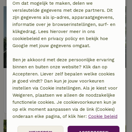
Om dat mogelijk te maken, delen we
versleutelde gegevens met deze partners. Dit
zijn gegevens als ip-adres, apparaatgegevens,
informatie over je browserinstellingen, surf- en
klikgedrag. Lees hierover meer in ons
cookiebeleid en privacy policy en bekijk hoe
Google met jouw gegevens omgaat.
9,7/10
Ben je akkoord met deze persoonlijke ervaring
binnen en buiten onze website? Klik dan op
Accepteren. Liever zelf bepalen welke cookies
Natuurhuisje in Rijssen
je goed vindt? Dan kun je jouw voorkeuren
Op 3 km afstand van Rijssen
instellen via Cookie instellingen. Als je kiest voor
2 personen
1 slaapkamer
Weigeren, plaatsen we alleen de noodzakelijke
functionele cookies. Je cookievoorkeuren kun je
bekijk
op elk moment aanpassen via de link (Cookies)
onderaan elke pagina, of klik hier:
Cookie beleid