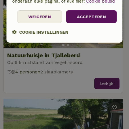
onderaan elke pagina, of klik hier:
Cookie beleid
WEIGEREN
ACCEPTEREN
COOKIE INSTELLINGEN
9,4/10
Strikt
Prestatie
Targeting
noodzakelijk
Natuurhuisje in Tjalleberd
Op 6 km afstand van Vegelinsoord
4 personen
2 slaapkamers
Functioneel
Niet-geclassificeerd
bekijk
Strikt noodzakelijk
Prestatie
Targeting
Functioneel
Niet-geclassificeerd