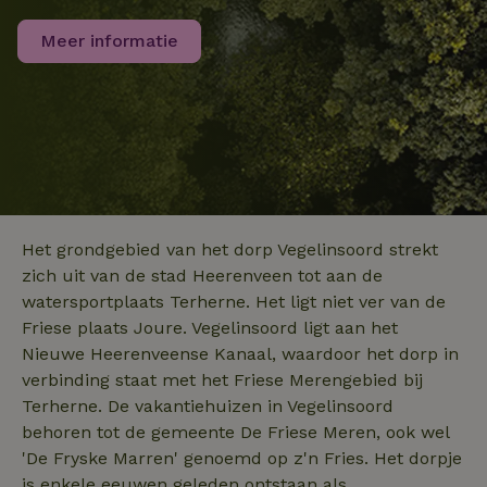
analyseservice
Google. Deze
Meer informatie
cookie wordt
gebruikt om un
_nhft_search-group-
www.natuurhuisje.nl
Sessie
gebruikers te
locations
onderscheiden
door een
willekeurig
gegenereerd
nummer toe te
wijzen als klant
Het is opgeno
in elk
_nhftconstraint_translations
www.natuurhuisje.nl
Sessie
paginaverzoek 
_pin_unauth
Pinterest Inc.
1 jaar
een site en wor
.natuurhuisje.nl
gebruikt om
Het grondgebied van het dorp Vegelinsoord strekt
bezoekers-, ses
en
zich uit van de stad Heerenveen tot aan de
campagnegege
recently_viewed_houses
www.natuurhuisje.nl
te berekenen v
1 jaar
watersportplaats Terherne. Het ligt niet ver van de
de
Friese plaats Joure. Vegelinsoord ligt aan het
analyserapport
_nhft_open-gds-onboarding
www.natuurhuisje.nl
Sessie
van de site.
Nieuwe Heerenveense Kanaal, waardoor het dorp in
FPID
Google
1 jaar 1
.natuurhuisje.nl
maand
_ga_JRK1QL37RY
.natuurhuisje.nl
1 jaar 1
Deze cookie wo
verbinding staat met het Friese Merengebied bij
maand
gebruikt door
Terherne. De vakantiehuizen in Vegelinsoord
Google Analytic
om de sessiest
behoren tot de gemeente De Friese Meren, ook wel
te behouden.
'De Fryske Marren' genoemd op z'n Fries. Het dorpje
nature_house_session
www.natuurhuisje.nl
1 week
_uetsid
Microsoft
1 dag
is enkele eeuwen geleden ontstaan als