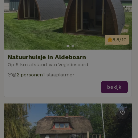
8,8/10
Natuurhuisje in Aldeboarn
Op 5 km afstand van Vegelinsoord
2 personen
1 slaapkamer
bekijk