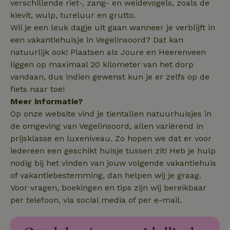
verschillende riet-, zang- en weidevogels, zoals de
.natuurhuisje.nl
4 weken
kievit, wulp, tureluur en grutto.
Wil je een leuk dagje uit gaan wanneer je verblijft in
een vakantiehuisje in Vegelinsoord? Dat kan
natuurlijk ook! Plaatsen als Joure en Heerenveen
liggen op maximaal 20 kilometer van het dorp
_nhft_safety-deposit-refund
www.natuurhuisje.nl
Sessie
vandaan, dus indien gewenst kun je er zelfs op de
fiets naar toe!
_fbp
Meta Platform
2 maanden
Inc.
4 weken
Meer informatie?
.natuurhuisje.nl
Op onze website vind je tientallen natuurhuisjes in
de omgeving van Vegelinsoord, allen variërend in
_nhft_new-calendar
www.natuurhuisje.nl
Sessie
prijsklasse en luxeniveau. Zo hopen we dat er voor
iedereen een geschikt huisje tussen zit! Heb je hulp
nodig bij het vinden van jouw volgende vakantiehuis
of vakantiebestemming, dan helpen wij je graag.
Voor vragen, boekingen en tips zijn wij bereikbaar
_nhftconstraint_search-
www.natuurhuisje.nl
Sessie
per telefoon, via social media of per e-mail.
lowest-price