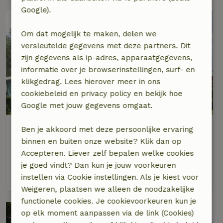
Google).
Om dat mogelijk te maken, delen we
versleutelde gegevens met deze partners. Dit
zijn gegevens als ip-adres, apparaatgegevens,
informatie over je browserinstellingen, surf- en
klikgedrag. Lees hierover meer in ons
cookiebeleid en privacy policy en bekijk hoe
Google met jouw gegevens omgaat.
Natuurhuisje in Akkrum
Ben je akkoord met deze persoonlijke ervaring
Op 6 km afstand van Vegelinsoord
binnen en buiten onze website? Klik dan op
Accepteren. Liever zelf bepalen welke cookies
3 personen
1 slaapkamer
je goed vindt? Dan kun je jouw voorkeuren
bekijk
instellen via Cookie instellingen. Als je kiest voor
Weigeren, plaatsen we alleen de noodzakelijke
functionele cookies. Je cookievoorkeuren kun je
op elk moment aanpassen via de link (Cookies)