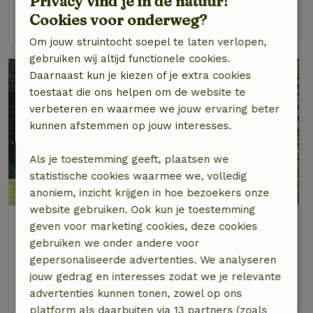
Privacy vind je in de natuur!
Cookies voor onderweg?
bekijk
Om jouw struintocht soepel te laten verlopen,
gebruiken wij altijd functionele cookies.
Daarnaast kun je kiezen of je extra cookies
toestaat die ons helpen om de website te
verbeteren en waarmee we jouw ervaring beter
kunnen afstemmen op jouw interesses.
Als je toestemming geeft, plaatsen we
statistische cookies waarmee we, volledig
anoniem, inzicht krijgen in hoe bezoekers onze
website gebruiken. Ook kun je toestemming
Natuurhuisje in Haskerhorne
geven voor marketing cookies, deze cookies
Op 6 km afstand van Vegelinsoord
gebruiken we onder andere voor
gepersonaliseerde advertenties. We analyseren
2 personen
1 slaapkamer
jouw gedrag en interesses zodat we je relevante
bekijk
advertenties kunnen tonen, zowel op ons
platform als daarbuiten via 13 partners (zoals