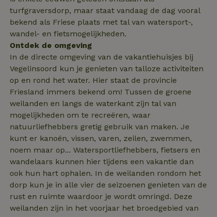
Corporation
_nhftconstraint_search-
www.natuurhuisje.nl
Sessie
.natuurhuisje.nl
turfgraversdorp, maar staat vandaag de dag vooral
group-locations
bekend als Friese plaats met tal van watersport-,
wandel- en fietsmogelijkheden.
Ontdek de omgeving
_nhftconstraint_safety-
www.natuurhuisje.nl
Sessie
deposit-refund
In de directe omgeving van de vakantiehuisjes bij
ttcsid
.natuurhuisje.nl
2 maanden
Vegelinsoord kun je genieten van talloze activiteiten
4 weken
op en rond het water. Hier staat de provincie
_uetvid
Microsoft
1 jaar
_nhft_search-lowest-price
www.natuurhuisje.nl
Sessie
Friesland immers bekend om! Tussen de groene
Corporation
.natuurhuisje.nl
weilanden en langs de waterkant zijn tal van
mogelijkheden om te recreëren, waar
natuurliefhebbers gretig gebruik van maken. Je
kunt er kanoën, vissen, varen, zeilen, zwemmen,
noem maar op... Watersportliefhebbers, fietsers en
FPLC
.natuurhuisje.nl
20 uur
wandelaars kunnen hier tijdens een vakantie dan
MR
Microsoft
1 week
ook hun hart ophalen. In de weilanden rondom het
Corporation
.c.bing.com
dorp kun je in alle vier de seizoenen genieten van de
rust en ruimte waardoor je wordt omringd. Deze
weilanden zijn in het voorjaar het broedgebied van
_gcl_au
Google LLC
2 maanden