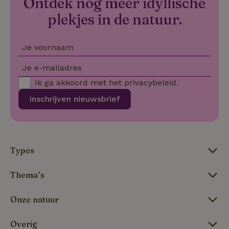
Ontdek nóg meer idyllische
_nhftconstraint_new-
www.natuurhuisje.nl
Sessie
plekjes in de natuur.
calendar
Je voornaam
tf-Unga6Zb0-closed
.natuurhuisje.nl
Sessie
Je e-mailadres
Ik ga akkoord met het
privacybeleid
.
Inschrijven nieuwsbrief
Types
tf_respondent_cc
Typeform
5 maanden
Thema’s
.typeform.com
3 weken
Onze natuur
Overig