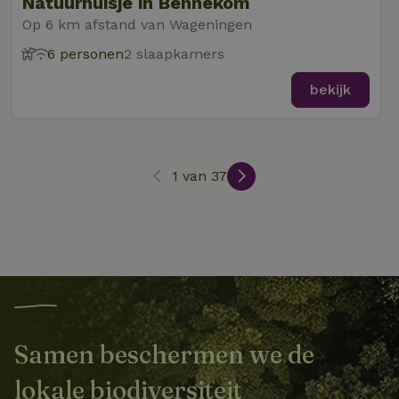
Natuurhuisje in Bennekom
optimaliseren.
_nhftconstraint_eu-
www.natuurhuisje.nl
Sessie
Op 6 km afstand van Wageningen
_ttp
.tiktok.com
2 maanden
Deze cookie wo
rental-regulation
_nhft_translations
www.natuurhuisje.nl
Sessie
4 weken
gebruikt om
6 personen
2 slaapkamers
gebruikersinter
_nhftconstraint_recently-
www.natuurhuisje.nl
Sessie
ttcsid_D3OACIBC77U816ERVJKG
.natuurhuisje.nl
2 maanden
en -gedrag op 
visited-houses
4 weken
website te volg
bekijk
voor siteprestat
_nhft_wizard-
www.natuurhuisje.nl
Sessie
IDE
Google LLC
1 jaar
en gebruiksanal
enhancements
.doubleclick.net
Deze informati
wordt gebruikt
uet_vid
.natuurhuisje.nl
1 jaar
de
FPAU
.natuurhuisje.nl
2 maanden
gebruikerservar
_nhft_house-relevant-
www.natuurhuisje.nl
Sessie
4 weken
te verbeteren 
facilities
1 van 37
functionaliteit 
de website te
_nhftconstraint_booking-
www.natuurhuisje.nl
Sessie
optimaliseren.
without-service-fee
_ga
Google LLC
1 jaar 1
Deze cookiena
_nhft_tourist-tax-search
www.natuurhuisje.nl
Sessie
.natuurhuisje.nl
maand
is gekoppeld a
Google Univers
MUID
_nhft_recently-visited-
www.natuurhuisje.nl
Microsoft
Sessie
1 jaar
Analytics - wat
houses
Corporation
belangrijke upd
.bing.com
is van de meer
algemeen gebru
analyseservice
Google. Deze
cookie wordt
Samen beschermen we de
gebruikt om un
_nhft_search-group-
www.natuurhuisje.nl
Sessie
gebruikers te
locations
onderscheiden
lokale biodiversiteit
door een