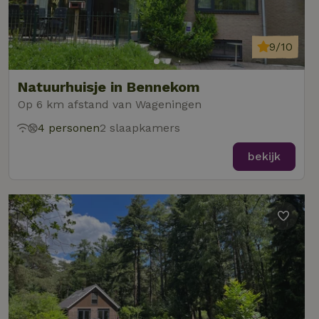
9/10
Natuurhuisje in Bennekom
Op 6 km afstand van Wageningen
4 personen
2 slaapkamers
bekijk