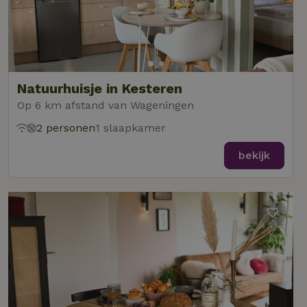
_tt_enable_cookie
.natuurhuisje.nl
2 maanden
Deze coo
4 weken
gebruikt
voorkeur
gebruike
betrekkin
gebruik v
op de web
Natuurhuisje in Kesteren
onthoude
Op 6 km afstand van Wageningen
CookieScriptConsent
CookieScript
4 weken 2
Deze coo
.natuurhuisje.nl
dagen
gebruikt 
2 personen
1 slaapkamer
Cookie-S
service 
cookievo
bekijk
van bezo
onthoude
cookie-b
Cookie-Sc
Google
noodzake
Privacy Policy
correct t
sqzl_session_id
.natuurhuisje.nl
29 minuten
Dit cooki
53
gebruikt
seconden
gebruiker
onderhou
de webse
waardoor
consisten
efficiënte
gebruiker