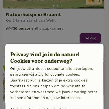
8/10
Natuurhuisje in Braamt
Op 5 km afstand van Wehl
36 personen
6 slaapkamers
bekijk
Privacy vind je in de natuur!
Cookies voor onderweg?
Om jouw struintocht soepel te laten verlopen,
gebruiken wij altijd functionele cookies.
Daarnaast kun je kiezen of je extra cookies
toestaat die ons helpen om de website te
verbeteren en waarmee we jouw ervaring beter
8,2/10
kunnen afstemmen op jouw interesses.
Natuurhuisje in Angerlo