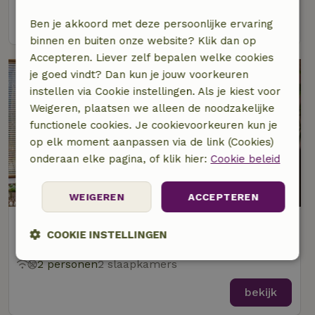
bekijk
Ben je akkoord met deze persoonlijke ervaring
binnen en buiten onze website? Klik dan op
Accepteren. Liever zelf bepalen welke cookies
je goed vindt? Dan kun je jouw voorkeuren
instellen via Cookie instellingen. Als je kiest voor
Weigeren, plaatsen we alleen de noodzakelijke
functionele cookies. Je cookievoorkeuren kun je
op elk moment aanpassen via de link (Cookies)
onderaan elke pagina, of klik hier:
Cookie beleid
WEIGEREN
ACCEPTEREN
Natuurhuisje in Hummelo
COOKIE INSTELLINGEN
Op 6 km afstand van Wehl
2 personen
2 slaapkamers
Strikt
Prestatie
Targeting
noodzakelijk
bekijk