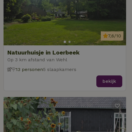
7,6/10
Natuurhuisje in Loerbeek
Op 3 km afstand van Wehl
13 personen
5 slaapkamers
bekijk