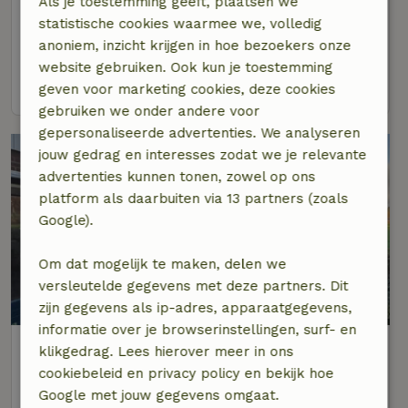
Als je toestemming geeft, plaatsen we
Op 6 km afstand van Wehl
statistische cookies waarmee we, volledig
anoniem, inzicht krijgen in hoe bezoekers onze
4 personen
2 slaapkamers
website gebruiken. Ook kun je toestemming
bekijk
geven voor marketing cookies, deze cookies
gebruiken we onder andere voor
gepersonaliseerde advertenties. We analyseren
jouw gedrag en interesses zodat we je relevante
advertenties kunnen tonen, zowel op ons
platform als daarbuiten via 13 partners (zoals
Google).
Om dat mogelijk te maken, delen we
versleutelde gegevens met deze partners. Dit
9/10
zijn gegevens als ip-adres, apparaatgegevens,
informatie over je browserinstellingen, surf- en
Natuurhuisje in Beek montferland
klikgedrag. Lees hierover meer in ons
Op 6 km afstand van Wehl
cookiebeleid en privacy policy en bekijk hoe
Google met jouw gegevens omgaat.
4 personen
2 slaapkamers