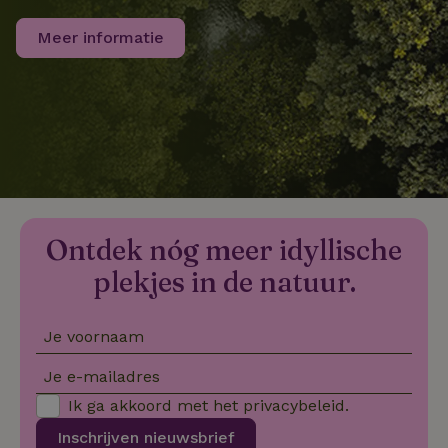
Meer informatie
FPLC
.natuurhuisje.nl
20 uur
MR
Microsoft
1 week
Corporation
.c.bing.com
_gcl_au
Google LLC
2 maanden
.natuurhuisje.nl
4 weken
Ontdek nóg meer idyllische
plekjes in de natuur.
Je voornaam
_nhft_safety-deposit-refund
www.natuurhuisje.nl
Sessie
Je e-mailadres
_fbp
Meta Platform
2 maanden
Ik ga akkoord met het
privacybeleid
.
Inc.
4 weken
.natuurhuisje.nl
Inschrijven nieuwsbrief