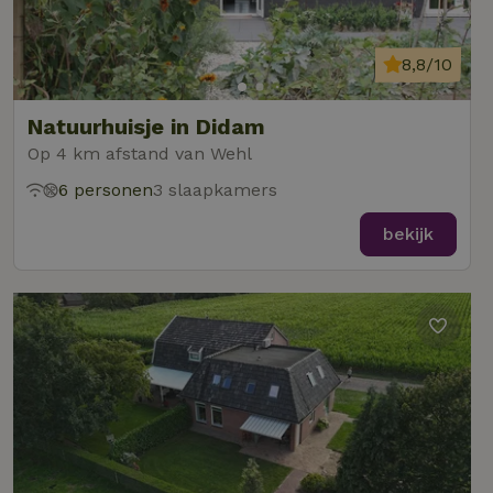
8,8/10
Natuurhuisje in Didam
Op 4 km afstand van Wehl
6 personen
3 slaapkamers
bekijk