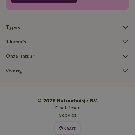
_nhft_new-calendar
www.natuurhuisje.nl
Sessie
Types
Thema’s
_nhftconstraint_search-
www.natuurhuisje.nl
Sessie
lowest-price
Onze natuur
Overig
_nhftconstraint_new-
www.natuurhuisje.nl
Sessie
calendar
tf-Unga6Zb0-closed
.natuurhuisje.nl
Sessie
© 2026 Natuurhuisje B.V.
Disclaimer
Cookies
Kaart