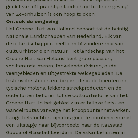
campagnegege
geniet van dit prachtige landschap! In de omgeving
recently_viewed_houses
www.natuurhuisje.nl
te berekenen v
1 jaar
de
van Zevenhuizen is een hoop te doen.
analyserapport
_nhft_open-gds-onboarding
www.natuurhuisje.nl
Sessie
Ontdek de omgeving
van de site.
FPID
Google
1 jaar 1
Het Groene Hart van Holland behoort tot de twintig
.natuurhuisje.nl
maand
_ga_JRK1QL37RY
.natuurhuisje.nl
1 jaar 1
Deze cookie wo
maand
gebruikt door
Nationale Landschappen van Nederland. Elk van
Google Analytic
deze landschappen heeft een bijzondere mix van
om de sessiest
te behouden.
cultuurhistorie en natuur. Het landschap van het
nature_house_session
www.natuurhuisje.nl
1 week
Groene Hart van Holland kent grote plassen,
_uetsid
Microsoft
1 dag
Corporation
schitterende meren, fonkelende rivieren, oude
_nhftconstraint_search-
www.natuurhuisje.nl
Sessie
.natuurhuisje.nl
group-locations
veengebieden en uitgestrekte weidegebieden. De
historische steden en dorpen, de oude boerderijen,
typische molens, lekkere streekproducten en de
_nhftconstraint_safety-
www.natuurhuisje.nl
Sessie
oude forten behoren tot de cultuurhistorie van het
deposit-refund
Groene Hart. In het gebied zijn er talloze fiets- en
ttcsid
.natuurhuisje.nl
2 maanden
4 weken
wandelroutes vanwege het knooppuntennetwerken.
_uetvid
Microsoft
1 jaar
Lange fietstochten zijn dus goed te combineren met
_nhft_search-lowest-price
www.natuurhuisje.nl
Sessie
Corporation
een uitstapje naar bijvoorbeeld naar de Kaasstad
.natuurhuisje.nl
Gouda of Glasstad Leerdam. De vakantiehuizen in