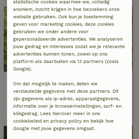
statistische cookies waarmee we, volledig
anoniem, inzicht krijgen in hoe bezoekers onze
website gebruiken. Ook kun je toestemming
geven voor marketing cookies, deze cookies
gebruiken we onder andere voor
gepersonaliseerde advertenties. We analyseren
jouw gedrag en interesses zodat we je relevante
advertenties kunnen tonen, zowel op ons
platform als daarbuiten via 13 partners (zoals
9/10
Google).
Natuurhuisje in Een
Om dat mogelijk te maken, delen we
Op 4 km afstand van Zevenhuizen
versleutelde gegevens met deze partners. Dit
4 personen
2 slaapkamers
zijn gegevens als ip-adres, apparaatgegevens,
informatie over je browserinstellingen, surf- en
bekijk
klikgedrag. Lees hierover meer in ons
cookiebeleid en privacy policy en bekijk hoe
Google met jouw gegevens omgaat.