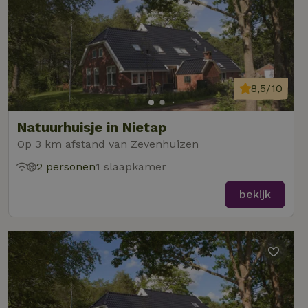
8,5/10
Natuurhuisje in Nietap
Op 3 km afstand van Zevenhuizen
2 personen
1 slaapkamer
bekijk