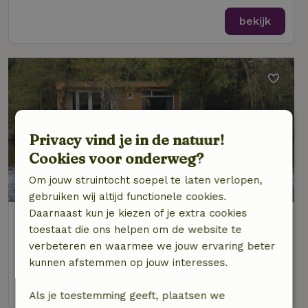
bekijk
Privacy vind je in de natuur!
Cookies voor onderweg?
9,1/10
Om jouw struintocht soepel te laten verlopen,
gebruiken wij altijd functionele cookies.
Daarnaast kun je kiezen of je extra cookies
Natuurhuisje in Een
toestaat die ons helpen om de website te
Op 4 km afstand van Zevenhuizen
verbeteren en waarmee we jouw ervaring beter
2 personen
1 slaapkamer
kunnen afstemmen op jouw interesses.
bekijk
Als je toestemming geeft, plaatsen we