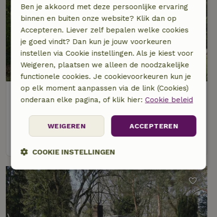
Ben je akkoord met deze persoonlijke ervaring
binnen en buiten onze website? Klik dan op
Accepteren. Liever zelf bepalen welke cookies
je goed vindt? Dan kun je jouw voorkeuren
instellen via Cookie instellingen. Als je kiest voor
Weigeren, plaatsen we alleen de noodzakelijke
8,8/10
functionele cookies. Je cookievoorkeuren kun je
op elk moment aanpassen via de link (Cookies)
Natuurhuisje in Een
onderaan elke pagina, of klik hier:
Cookie beleid
Op 4 km afstand van Zevenhuizen
4 personen
3 slaapkamers
WEIGEREN
ACCEPTEREN
bekijk
COOKIE INSTELLINGEN
Strikt
Prestatie
Targeting
noodzakelijk