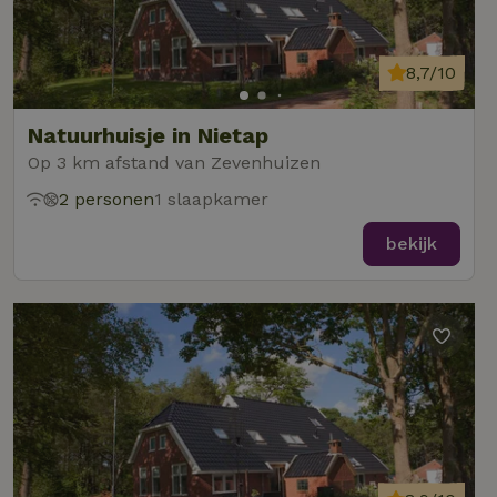
8,7/10
Natuurhuisje in Nietap
Op 3 km afstand van Zevenhuizen
2 personen
1 slaapkamer
bekijk