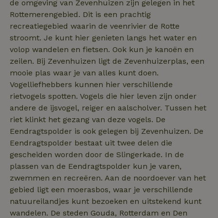
de omgeving van Zevenhuizen zijn gelegen in het
Rottemerengebied. Dit is een prachtig
recreatiegebied waarin de veenrivier de Rotte
FPLC
.natuurhuisje.nl
20 uur
stroomt. Je kunt hier genieten langs het water en
MR
Microsoft
1 week
volop wandelen en fietsen. Ook kun je kanoën en
Corporation
zeilen. Bij Zevenhuizen ligt de Zevenhuizerplas, een
.c.bing.com
mooie plas waar je van alles kunt doen.
Vogelliefhebbers kunnen hier verschillende
rietvogels spotten. Vogels die hier leven zijn onder
_gcl_au
Google LLC
2 maanden
.natuurhuisje.nl
4 weken
andere de ijsvogel, reiger en aalscholver. Tussen het
riet klinkt het gezang van deze vogels. De
Eendragtspolder is ook gelegen bij Zevenhuizen. De
Eendragtspolder bestaat uit twee delen die
gescheiden worden door de Slingerkade. In de
_nhft_safety-deposit-refund
www.natuurhuisje.nl
Sessie
plassen van de Eendragtspolder kun je varen,
zwemmen en recreëren. Aan de noordoever van het
_fbp
Meta Platform
2 maanden
gebied ligt een moerasbos, waar je verschillende
Inc.
4 weken
.natuurhuisje.nl
natuureilandjes kunt bezoeken en uitstekend kunt
wandelen. De steden Gouda, Rotterdam en Den