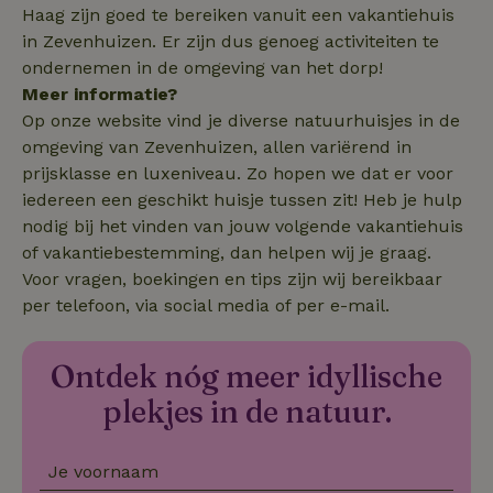
_nhft_new-calendar
www.natuurhuisje.nl
Sessie
Haag zijn goed te bereiken vanuit een vakantiehuis
in Zevenhuizen. Er zijn dus genoeg activiteiten te
ondernemen in de omgeving van het dorp!
Meer informatie?
Op onze website vind je diverse natuurhuisjes in de
omgeving van Zevenhuizen, allen variërend in
_nhftconstraint_search-
www.natuurhuisje.nl
Sessie
lowest-price
prijsklasse en luxeniveau. Zo hopen we dat er voor
iedereen een geschikt huisje tussen zit! Heb je hulp
nodig bij het vinden van jouw volgende vakantiehuis
_nhftconstraint_new-
www.natuurhuisje.nl
Sessie
of vakantiebestemming, dan helpen wij je graag.
calendar
Voor vragen, boekingen en tips zijn wij bereikbaar
per telefoon, via social media of per e-mail.
tf-Unga6Zb0-closed
.natuurhuisje.nl
Sessie
Ontdek nóg meer idyllische
plekjes in de natuur.
Je voornaam