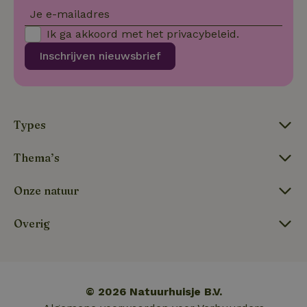
Je e-mailadres
Ik ga akkoord met het
privacybeleid
.
Inschrijven nieuwsbrief
tf_respondent_cc
Typeform
5 maanden
.typeform.com
3 weken
Types
Thema’s
Onze natuur
Overig
tf_auth
.api.typeform.com
1 week
© 2026 Natuurhuisje B.V.