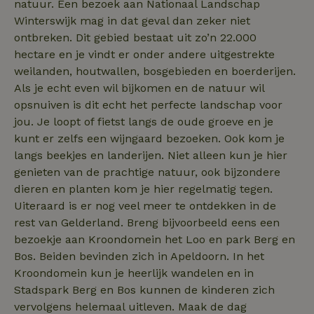
natuur. Een bezoek aan Nationaal Landschap
algemeen gebru
analyseservice
Winterswijk mag in dat geval dan zeker niet
Google. Deze
cookie wordt
ontbreken. Dit gebied bestaat uit zo’n 22.000
gebruikt om un
_nhft_search-group-
www.natuurhuisje.nl
Sessie
gebruikers te
hectare en je vindt er onder andere uitgestrekte
locations
onderscheiden
weilanden, houtwallen, bosgebieden en boerderijen.
door een
willekeurig
Als je echt even wil bijkomen en de natuur wil
gegenereerd
nummer toe te
opsnuiven is dit echt het perfecte landschap voor
wijzen als klant
jou. Je loopt of fietst langs de oude groeve en je
Het is opgeno
in elk
kunt er zelfs een wijngaard bezoeken. Ook kom je
_nhftconstraint_translations
www.natuurhuisje.nl
Sessie
paginaverzoek 
_pin_unauth
Pinterest Inc.
1 jaar
een site en wor
langs beekjes en landerijen. Niet alleen kun je hier
.natuurhuisje.nl
gebruikt om
bezoekers-, ses
genieten van de prachtige natuur, ook bijzondere
en
dieren en planten kom je hier regelmatig tegen.
campagnegege
recently_viewed_houses
www.natuurhuisje.nl
te berekenen v
1 jaar
Uiteraard is er nog veel meer te ontdekken in de
de
analyserapport
_nhft_open-gds-onboarding
www.natuurhuisje.nl
Sessie
rest van Gelderland. Breng bijvoorbeeld eens een
van de site.
FPID
Google
1 jaar 1
bezoekje aan Kroondomein het Loo en park Berg en
.natuurhuisje.nl
maand
_ga_JRK1QL37RY
.natuurhuisje.nl
1 jaar 1
Deze cookie wo
Bos. Beiden bevinden zich in Apeldoorn. In het
maand
gebruikt door
Google Analytic
Kroondomein kun je heerlijk wandelen en in
om de sessiest
te behouden.
Stadspark Berg en Bos kunnen de kinderen zich
vervolgens helemaal uitleven. Maak de dag
nature_house_session
www.natuurhuisje.nl
1 week
_uetsid
Microsoft
1 dag