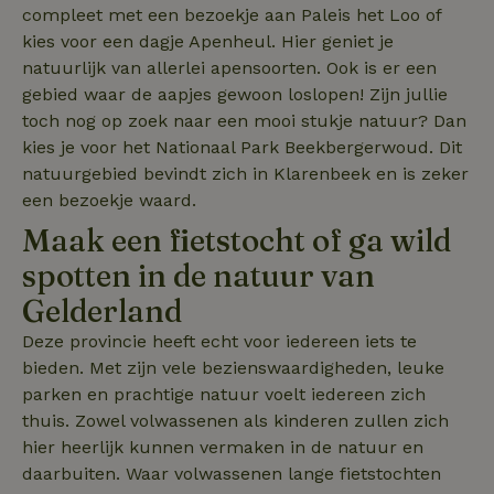
compleet met een bezoekje aan Paleis het Loo of
Corporation
_nhftconstraint_search-
www.natuurhuisje.nl
Sessie
.natuurhuisje.nl
group-locations
kies voor een dagje Apenheul. Hier geniet je
natuurlijk van allerlei apensoorten. Ook is er een
gebied waar de aapjes gewoon loslopen! Zijn jullie
_nhftconstraint_safety-
www.natuurhuisje.nl
Sessie
toch nog op zoek naar een mooi stukje natuur? Dan
deposit-refund
kies je voor het Nationaal Park Beekbergerwoud. Dit
ttcsid
.natuurhuisje.nl
2 maanden
4 weken
natuurgebied bevindt zich in Klarenbeek en is zeker
een bezoekje waard.
_uetvid
Microsoft
1 jaar
_nhft_search-lowest-price
www.natuurhuisje.nl
Sessie
Corporation
Maak een fietstocht of ga wild
.natuurhuisje.nl
spotten in de natuur van
Gelderland
Deze provincie heeft echt voor iedereen iets te
FPLC
.natuurhuisje.nl
20 uur
bieden. Met zijn vele bezienswaardigheden, leuke
MR
Microsoft
1 week
parken en prachtige natuur voelt iedereen zich
Corporation
thuis. Zowel volwassenen als kinderen zullen zich
.c.bing.com
hier heerlijk kunnen vermaken in de natuur en
daarbuiten. Waar volwassenen lange fietstochten