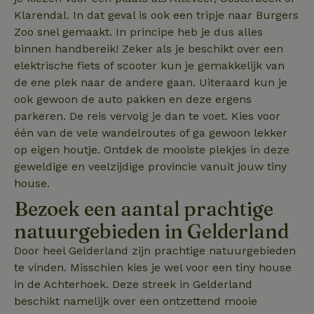
en gebruiksanal
_nhft_eu-rental-
www.natuurhuisje.nl
Sessie
Deze informati
Klarendal. In dat geval is ook een tripje naar Burgers
regulation
wordt gebruikt
Zoo snel gemaakt. In principe heb je dus alles
de
_nhftconstraint_wizard-
www.natuurhuisje.nl
gebruikerservar
Sessie
binnen handbereik! Zeker als je beschikt over een
_nhftconstraint_open-gds-
www.natuurhuisje.nl
Sessie
enhancements
te verbeteren 
onboarding
functionaliteit 
elektrische fiets of scooter kun je gemakkelijk van
de website te
nh_experiments
www.natuurhuisje.nl
1 jaar
optimaliseren.
de ene plek naar de andere gaan. Uiteraard kun je
_nhftconstraint_eu-
www.natuurhuisje.nl
Sessie
ook gewoon de auto pakken en deze ergens
_ttp
.tiktok.com
2 maanden
Deze cookie wo
rental-regulation
_nhft_translations
www.natuurhuisje.nl
Sessie
4 weken
gebruikt om
parkeren. De reis vervolg je dan te voet. Kies voor
gebruikersinter
_nhftconstraint_recently-
www.natuurhuisje.nl
Sessie
ttcsid_D3OACIBC77U816ERVJKG
.natuurhuisje.nl
2 maanden
en -gedrag op 
visited-houses
één van de vele wandelroutes of ga gewoon lekker
4 weken
website te volg
op eigen houtje. Ontdek de mooiste plekjes in deze
voor siteprestat
_nhft_wizard-
www.natuurhuisje.nl
Sessie
IDE
Google LLC
1 jaar
en gebruiksanal
enhancements
.doubleclick.net
geweldige en veelzijdige provincie vanuit jouw tiny
Deze informati
wordt gebruikt
uet_vid
.natuurhuisje.nl
1 jaar
house.
de
FPAU
.natuurhuisje.nl
2 maanden
gebruikerservar
_nhft_house-relevant-
www.natuurhuisje.nl
Sessie
Bezoek een aantal prachtige
4 weken
te verbeteren 
facilities
functionaliteit 
natuurgebieden in Gelderland
de website te
_nhftconstraint_booking-
www.natuurhuisje.nl
Sessie
optimaliseren.
without-service-fee
Door heel Gelderland zijn prachtige natuurgebieden
_ga
Google LLC
1 jaar 1
Deze cookiena
_nhft_tourist-tax-search
www.natuurhuisje.nl
Sessie
te vinden. Misschien kies je wel voor een tiny house
.natuurhuisje.nl
maand
is gekoppeld a
Google Univers
MUID
_nhft_recently-visited-
www.natuurhuisje.nl
Microsoft
Sessie
1 jaar
in de Achterhoek. Deze streek in Gelderland
Analytics - wat
houses
Corporation
belangrijke upd
beschikt namelijk over een ontzettend mooie
.bing.com
is van de meer