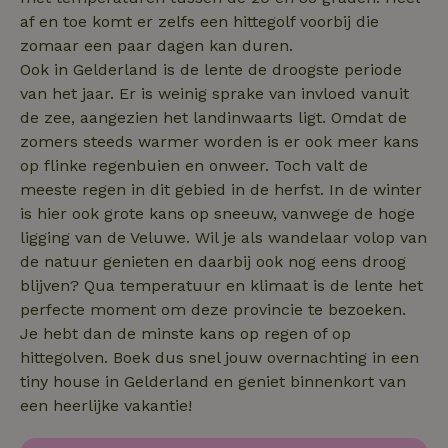
af en toe komt er zelfs een hittegolf voorbij die
zomaar een paar dagen kan duren.
Ook in Gelderland is de lente de droogste periode
van het jaar. Er is weinig sprake van invloed vanuit
de zee, aangezien het landinwaarts ligt. Omdat de
zomers steeds warmer worden is er ook meer kans
op flinke regenbuien en onweer. Toch valt de
meeste regen in dit gebied in de herfst. In de winter
tf_auth
.api.typeform.com
1 week
is hier ook grote kans op sneeuw, vanwege de hoge
ligging van de Veluwe. Wil je als wandelaar volop van
de natuur genieten en daarbij ook nog eens droog
blijven? Qua temperatuur en klimaat is de lente het
perfecte moment om deze provincie te bezoeken.
Je hebt dan de minste kans op regen of op
hittegolven. Boek dus snel jouw overnachting in een
tiny house in Gelderland en geniet binnenkort van
een heerlijke vakantie!