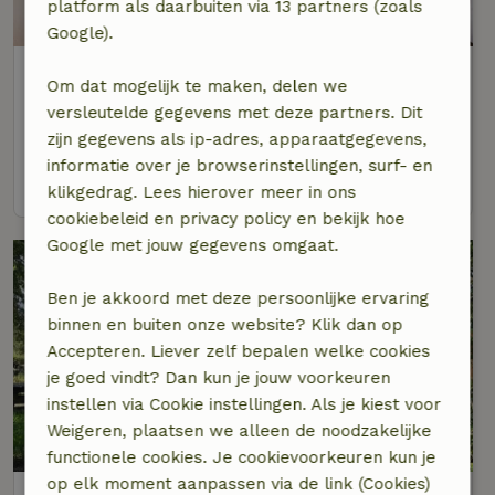
platform als daarbuiten via 13 partners (zoals
9,2/10
Google).
Natuurhuisje in Putten
Om dat mogelijk te maken, delen we
Gelderland, Nederland
versleutelde gegevens met deze partners. Dit
4 personen
2 slaapkamers
zijn gegevens als ip-adres, apparaatgegevens,
informatie over je browserinstellingen, surf- en
bekijk
klikgedrag. Lees hierover meer in ons
cookiebeleid en privacy policy en bekijk hoe
Google met jouw gegevens omgaat.
Ben je akkoord met deze persoonlijke ervaring
binnen en buiten onze website? Klik dan op
Accepteren. Liever zelf bepalen welke cookies
je goed vindt? Dan kun je jouw voorkeuren
instellen via Cookie instellingen. Als je kiest voor
Weigeren, plaatsen we alleen de noodzakelijke
8,5/10
functionele cookies. Je cookievoorkeuren kun je
op elk moment aanpassen via de link (Cookies)