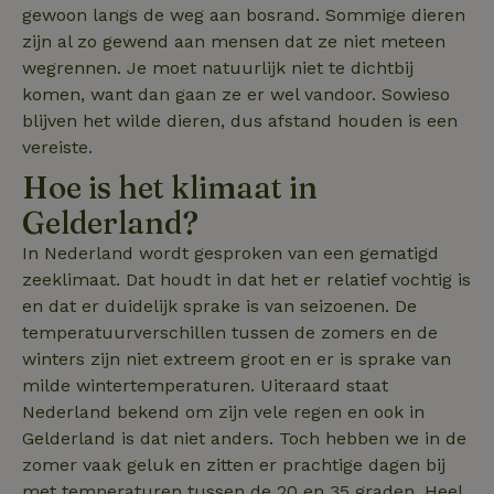
gewoon langs de weg aan bosrand. Sommige dieren
_nhftconstraint_new-
www.natuurhuisje.nl
Sessie
zijn al zo gewend aan mensen dat ze niet meteen
calendar
wegrennen. Je moet natuurlijk niet te dichtbij
komen, want dan gaan ze er wel vandoor. Sowieso
blijven het wilde dieren, dus afstand houden is een
tf-Unga6Zb0-closed
.natuurhuisje.nl
Sessie
vereiste.
Hoe is het klimaat in
Gelderland?
In Nederland wordt gesproken van een gematigd
zeeklimaat. Dat houdt in dat het er relatief vochtig is
en dat er duidelijk sprake is van seizoenen. De
temperatuurverschillen tussen de zomers en de
winters zijn niet extreem groot en er is sprake van
tf_respondent_cc
Typeform
5 maanden
milde wintertemperaturen. Uiteraard staat
.typeform.com
3 weken
Nederland bekend om zijn vele regen en ook in
Gelderland is dat niet anders. Toch hebben we in de
zomer vaak geluk en zitten er prachtige dagen bij
met temperaturen tussen de 20 en 35 graden. Heel