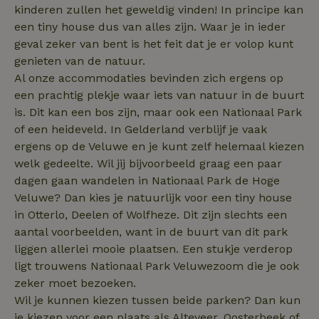
53
gebruikt
kinderen zullen het geweldig vinden! In principe kan
seconden
gebruiker
onderhou
een tiny house dus van alles zijn. Waar je in ieder
de webse
waardoor
geval zeker van bent is het feit dat je er volop kunt
consisten
genieten van de natuur.
efficiënte
gebruiker
Al onze accommodaties bevinden zich ergens op
kan biede
paginabe
een prachtig plekje waar iets van natuur in de buurt
sessies.
is. Dit kan een bos zijn, maar ook een Nationaal Park
_pinterest_ct_ua
Pinterest Inc.
1 jaar
Deze coo
of een heideveld. In Gelderland verblijf je vaak
.ct.pinterest.com
geplaatst 
tot Pinter
ergens op de Veluwe en je kunt zelf helemaal kiezen
Marketin
welk gedeelte. Wil jij bijvoorbeeld graag een paar
dagen gaan wandelen in Nationaal Park de Hoge
Veluwe? Dan kies je natuurlijk voor een tiny house
in Otterlo, Deelen of Wolfheze. Dit zijn slechts een
Naam
Naam
Aanbieder
Aanbieder
/
Domein
/
Domein
Vervaldatum
Vervaldatum
O
Aanbieder
/
aantal voorbeelden, want in de buurt van dit park
Naam
Vervaldatum
Omschrijving
sqzllocal
_nhft_booking-without-
www.natuurhuisje.nl
Squeezely
Sessie
1 jaar 1
Domein
liggen allerlei mooie plaatsen. Een stukje verderop
service-fee
.natuurhuisje.nl
maand
_ttp
.natuurhuisje.nl
2 maanden
Deze cookie wo
Aanbieder
/
ligt trouwens Nationaal Park Veluwezoom die je ook
Naam
_nhftconstraint_tourist-
www.natuurhuisje.nl
Vervaldatum
Sessie
4 weken
gebruikt om
Domein
tax-search
gebruikersinter
zeker moet bezoeken.
en -gedrag op 
uid
.criteo.com
1 jaar
Wil je kunnen kiezen tussen beide parken? Dan kun
_nhftconstraint_house-
www.natuurhuisje.nl
Sessie
website te volg
relevant-facilities
voor siteprestat
je kiezen voor een plaats als Alteveer, Oosterbeek of