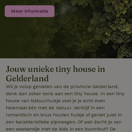
Strikt noodzakelijke cookies maken de kernfunctionaliteiten
van de website mogelijk, zoals gebruikersaanmelding en
Meer informatie
accountbeheer. De website kan niet goed worden gebruikt
zonder de strikt noodzakelijke cookies.
Aanbieder
/
Naam
Vervaldatum
Omschrij
Domein
_tt_enable_cookie
.natuurhuisje.nl
2 maanden
Deze coo
4 weken
gebruikt
voorkeur
gebruike
betrekkin
gebruik v
op de web
Jouw unieke tiny house in
onthoude
Gelderland
CookieScriptConsent
CookieScript
4 weken 2
Deze coo
.natuurhuisje.nl
dagen
gebruikt 
Wil je volop genieten van de provincie Gelderland,
Cookie-S
service 
denk dan zeker eens aan een tiny house. In een tiny
cookievo
van bezo
house van Natuurhuisje voel je je echt even
onthoude
helemaal één met de natuur. Verblijf in een
cookie-b
Cookie-Sc
Google
romantisch en knus houten huisje of geniet juist in
noodzake
Privacy Policy
correct t
een karakteristieke pipowagen. Of wat dacht je van
een weekendje met de kids in een boomhut? De
sqzl_session_id
.natuurhuisje.nl
29 minuten
Dit cooki