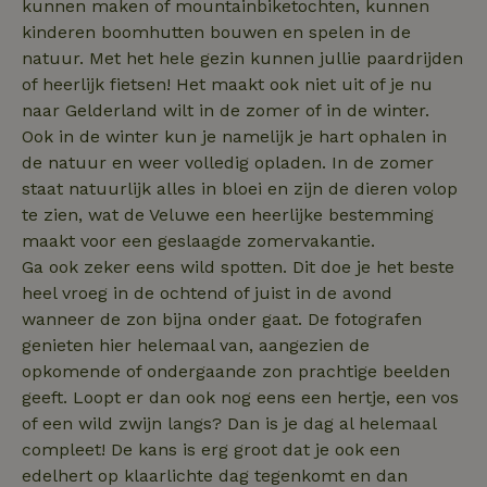
kunnen maken of mountainbiketochten, kunnen
_gcl_au
Google LLC
2 maanden
.natuurhuisje.nl
4 weken
kinderen boomhutten bouwen en spelen in de
natuur. Met het hele gezin kunnen jullie paardrijden
of heerlijk fietsen! Het maakt ook niet uit of je nu
naar Gelderland wilt in de zomer of in de winter.
Ook in de winter kun je namelijk je hart ophalen in
_nhft_safety-deposit-refund
www.natuurhuisje.nl
Sessie
de natuur en weer volledig opladen. In de zomer
staat natuurlijk alles in bloei en zijn de dieren volop
_fbp
Meta Platform
2 maanden
te zien, wat de Veluwe een heerlijke bestemming
Inc.
4 weken
.natuurhuisje.nl
maakt voor een geslaagde zomervakantie.
Ga ook zeker eens wild spotten. Dit doe je het beste
_nhft_new-calendar
www.natuurhuisje.nl
Sessie
heel vroeg in de ochtend of juist in de avond
wanneer de zon bijna onder gaat. De fotografen
genieten hier helemaal van, aangezien de
opkomende of ondergaande zon prachtige beelden
geeft. Loopt er dan ook nog eens een hertje, een vos
of een wild zwijn langs? Dan is je dag al helemaal
_nhftconstraint_search-
www.natuurhuisje.nl
Sessie
lowest-price
compleet! De kans is erg groot dat je ook een
edelhert op klaarlichte dag tegenkomt en dan