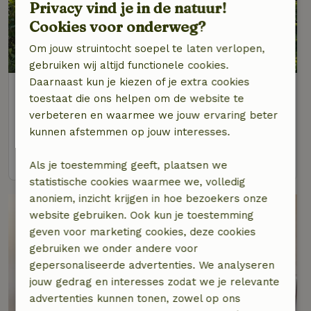
Privacy vind je in de natuur!
Cookies voor onderweg?
Om jouw struintocht soepel te laten verlopen,
9,2/10
gebruiken wij altijd functionele cookies.
Daarnaast kun je kiezen of je extra cookies
Natuurhuisje in Rheden
toestaat die ons helpen om de website te
Gelderland, Nederland
verbeteren en waarmee we jouw ervaring beter
2 personen
kunnen afstemmen op jouw interesses.
bekijk
Als je toestemming geeft, plaatsen we
statistische cookies waarmee we, volledig
anoniem, inzicht krijgen in hoe bezoekers onze
website gebruiken. Ook kun je toestemming
geven voor marketing cookies, deze cookies
gebruiken we onder andere voor
gepersonaliseerde advertenties. We analyseren
jouw gedrag en interesses zodat we je relevante
advertenties kunnen tonen, zowel op ons