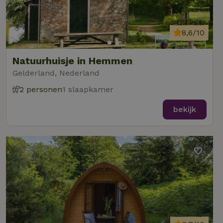
8,6/10
Natuurhuisje in Hemmen
Gelderland, Nederland
2 personen
1 slaapkamer
bekijk