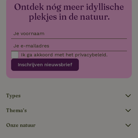
Ontdek nóg meer idyllische
plekjes in de natuur.
typeform_survey_gezien
.natuurhuisje.nl
4 weken 2
dagen
Je voornaam
Je e-mailadres
Ik ga akkoord met het
privacybeleid
.
Inschrijven nieuwsbrief
Types
Thema’s
Onze natuur