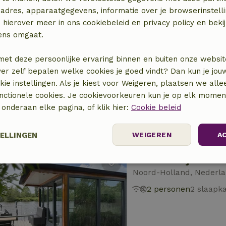
adres, apparaatgegevens, informatie over je browserinstelli
 hierover meer in ons cookiebeleid en privacy policy en beki
ens omgaat.
Natuurhuisje in Br
Noord-Brabant, Nederl
met deze persoonlijke ervaring binnen en buiten onze websit
ver zelf bepalen welke cookies je goed vindt? Dan kun je jo
2 personen
1 slaapk
okie instellingen. Als je kiest voor Weigeren, plaatsen we alle
unctionele cookies. Je cookievoorkeuren kun je op elk mome
) onderaan elke pagina, of klik hier:
Cookie beleid
TELLINGEN
WEIGEREN
A
Natuurhuisje in O
Prestatie
Targeting
Functioneel
Noord-Holland, Nederl
2 personen
2 slaapk