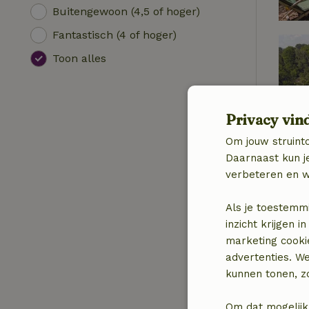
Buitengewoon (4,5 of hoger)
Fantastisch (4 of hoger)
Toon alles
Privacy vin
Om jouw struinto
Daarnaast kun je
verbeteren en w
Als je toestemm
inzicht krijgen
marketing cooki
advertenties. W
kunnen tonen, zo
Om dat mogelijk