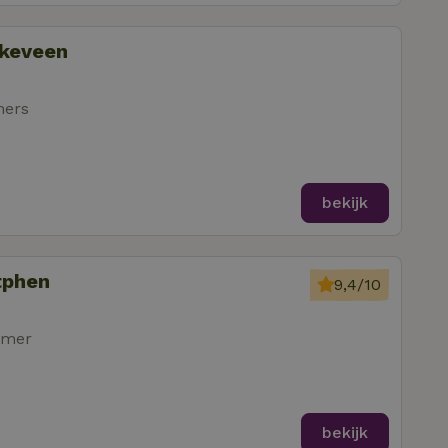
nkeveen
mers
bekijk
tphen
9,4/10
amer
bekijk