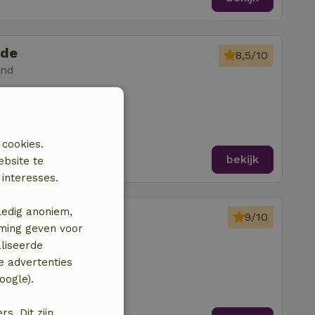
rde
8,5/10
and
mer
 cookies.
bekijk
ebsite te
interesses.
ledig anoniem,
lfsen
9/10
mming geven voor
liseerde
pkamers
e advertenties
oogle).
. Dit zijn