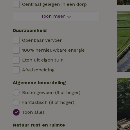
Kinderstoel
Centraal gelegen in een dorp
Logies
Kinderbed
Aan de rand van een dorp
Toon meer
Pipowagen
Bad
Op een eiland
Cabin
Duurzaamheid
Auto laadpaal
Safaritent
Openbaar vervoer
Zwembad (gemeenschappelijk)
Kampeerplek
100% hernieuwbare energie
Rolstoel toegankelijk
Yurt
Eten uit eigen tuin
Zwembad (privé)
Boot
Afvalscheiding
Boomhut
Algemene beoordeling
Wikkelhuisje
Buitengewoon (9 of hoger)
Fantastisch (8 of hoger)
Toon alles
Natuur rust en ruimte