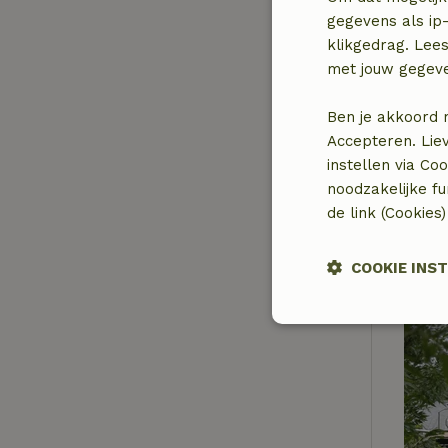
gegevens als ip-
klikgedrag. Lees
met jouw gegev
Ben je akkoord 
Accepteren. Lie
instellen via Co
noodzakelijke f
de link (Cookies
COOKIE INS
Strikt
noodzakelijk