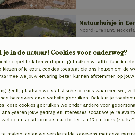
Natuurhuisje in Ee
Noord-Brabant, Nederl
4 personen
1 slaapka
d je in de natuur! Cookies voor onderweg?
cht soepel te laten verlopen, gebruiken wij altijd functionele
 kiezen of je extra cookies toestaat die ons helpen om de w
aarmee we jouw ervaring beter kunnen afstemmen op jouw 
ing geeft, plaatsen we statistische cookies waarmee we, vol
Natuurhuisje in Da
 in hoe bezoekers onze website gebruiken. Ook kun je toeste
Overijssel, Nederland
es, deze cookies gebruiken we onder andere voor gepersona
4 personen
2 slaa
e analyseren jouw gedrag en interesses zodat we je relevant
wel op ons platform als daarbuiten via 13 partners (zoals G
 te maken, delen we versleutelde gegevens met deze partners