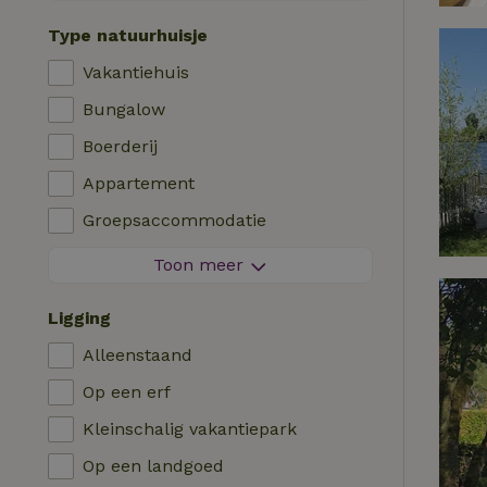
Contactloos verblijf
Type natuurhuisje
Direct boekbaar
Vakantiehuis
Wasmachine
Bungalow
Afwasmachine
Boerderij
Tuinmeubilair
Appartement
Internettoegang (WiFi)
Groepsaccommodatie
Koel-/vriescombinatie
Tiny house
Toon meer
Tuin
B&B
Tv
Ligging
Landhuis
Internet
Alleenstaand
Chalet
Oven
Op een erf
Villa
Barbecue
Kleinschalig vakantiepark
Glamping
Verwarming (CV)
Op een landgoed
Blokhut