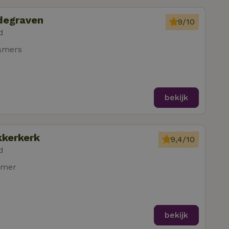
odegraven
9/10
d
amers
bekijk
kkerkerk
9,4/10
d
amer
bekijk