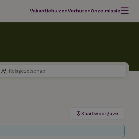
Vakantiehuizen
Verhuren
Onze missie
Kaartweergave