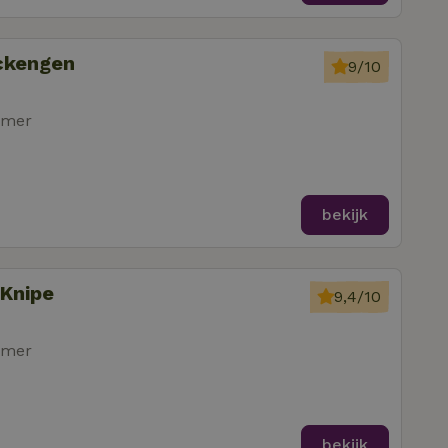
ockengen
9/10
amer
bekijk
 Knipe
9,4/10
amer
bekijk