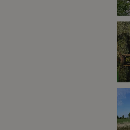
Strik
Strikt noodzakelijk
accountbeheer. De w
Naam
_tt_enable_cookie
CookieScriptCons
sqzl_session_id
_pinterest_ct_ua