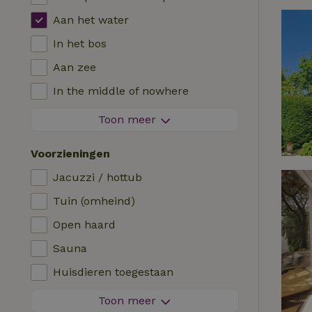
Aan het water
In het bos
Aan zee
In the middle of nowhere
Tussen de velden
Toon meer
Met uitzicht
Voorzieningen
In de polder
Jacuzzi / hottub
In de bergen
Tuin (omheind)
Helemaal alleen
Open haard
In een boomgaard
Sauna
Viswater in de buurt
Huisdieren toegestaan
Vuurwerkvrije omgeving
Toon meer