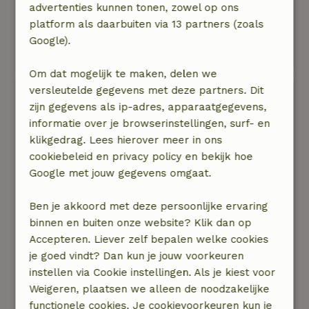
Natuur, rust & ruimte: 5
/5
advertenties kunnen tonen, zowel op ons
We hebben een heerlijk weekend gehad in een
platform als daarbuiten via 13 partners (zoals
mooie omgeving. Er was voor ieder wat wils,
Google).
genoeg te doen en heerlijk te genieten
Om dat mogelijk te maken, delen we
versleutelde gegevens met deze partners. Dit
Sien
zijn gegevens als ip-adres, apparaatgegevens,
21 november 2025
informatie over je browserinstellingen, surf- en
Algemene beoordeling: 10
/10
klikgedrag. Lees hierover meer in ons
We trokken erop uit in de herfst met een
cookiebeleid en privacy policy en bekijk hoe
vriendengroep van 24 personen. Het huis was
Google met jouw gegevens omgaat.
enorm gezellig, uitgerust met alles wat je nodig
hebt om lekkere maaltijden te voorzien, snelle
Ben je akkoord met deze persoonlijke ervaring
afwas te doen voor een grote groep en de
binnen en buiten onze website? Klik dan op
nodige ontspanning. Voor ieder wat wils: samen
Accepteren. Liever zelf bepalen welke cookies
spelen in de speelzaal, even bij babbelen in de
je goed vindt? Dan kun je jouw voorkeuren
zetels of in de sauna,...
instellen via Cookie instellingen. Als je kiest voor
Natuur, rust & ruimte: 5
/5
Weigeren, plaatsen we alleen de noodzakelijke
Rustige omgeving met mooie wandelingen die
functionele cookies. Je cookievoorkeuren kun je