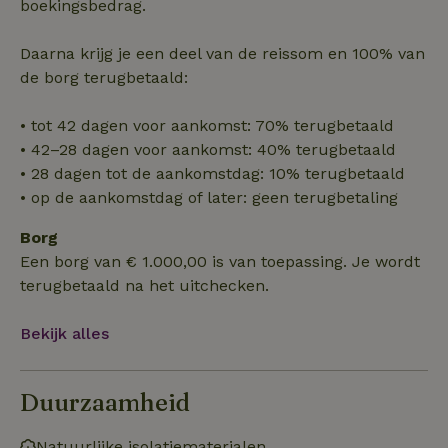
boekingsbedrag.
Functioneel
Niet-geclassificeerd
Strikt noodzakelijke cookies maken de kernfunctionaliteiten
Daarna krijg je een deel van de reissom en 100% van
van de website mogelijk, zoals gebruikersaanmelding en
de borg terugbetaald:
accountbeheer. De website kan niet goed worden gebruikt
zonder de strikt noodzakelijke cookies.
• tot 42 dagen voor aankomst: 70% terugbetaald
Aanbieder
/
Naam
Vervaldatum
Omschrij
Domein
• 42–28 dagen voor aankomst: 40% terugbetaald
_tt_enable_cookie
.natuurhuisje.nl
2 maanden
Deze coo
• 28 dagen tot de aankomstdag: 10% terugbetaald
4 weken
gebruikt
• op de aankomstdag of later: geen terugbetaling
voorkeur
gebruike
betrekkin
Borg
gebruik v
op de web
Een borg van € 1.000,00 is van toepassing. Je wordt
onthoude
terugbetaald na het uitchecken.
CookieScriptConsent
CookieScript
4 weken 2
Deze coo
.natuurhuisje.nl
dagen
gebruikt 
Cookie-S
Bekijk alles
service 
cookievo
van bezo
onthoude
cookie-b
Duurzaamheid
Cookie-Sc
Google
noodzake
Privacy Policy
correct t
Natuurlijke isolatiematerialen