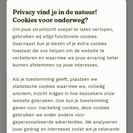
Een heel mooi en schoon huis. Met allerlei
extra’s zoals een sauna, zwembad en een bar in
Privacy vind je in de natuur!
de kelder is dit echt een topbelevenis!
Cookies voor onderweg?
Natuur, rust & ruimte: 5
/5
Om jouw struintocht soepel te laten verlopen,
Voor een groep van 35 mensen is het heel
gebruiken wij altijd functionele cookies.
veelzijdig en goed uitgerust. Er zijn veel
Daarnaast kun je kiezen of je extra cookies
mogelijkheden voor activiteiten in en buiten het
toestaat die ons helpen om de website te
huis.
verbeteren en waarmee we jouw ervaring beter
kunnen afstemmen op jouw interesses.
De communicatie met de verhuurders was
vriendelijk en behulpzaam.
Als je toestemming geeft, plaatsen we
Deze tekst is automatisch vertaald.
Toon origineel.
statistische cookies waarmee we, volledig
anoniem, inzicht krijgen in hoe bezoekers onze
Natalie
website gebruiken. Ook kun je toestemming
29 mei 2026
geven voor marketing cookies, deze cookies
Algemene beoordeling: 10
/10
gebruiken we onder andere voor
Het is een mooi huis met veel ruimtes binnen
gepersonaliseerde advertenties. We analyseren
en buiten, zeker een aanrader
jouw gedrag en interesses zodat we je relevante