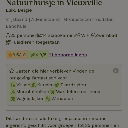
Natuurhuisje in Vieuxville
Luik, België
Vrijstaand | Alleenstaand | Groepsaccommodatie,
Landhuis
35 personen
14 slaapkamers
WiFi
Zwembad
Huisdieren toegestaan
9,5/10
4,9/5
21 beoordelingen
Gasten die hier verbleven vinden de
omgeving fantastisch voor
Vissen
Kanoën
Paardrijden
Mountainbiken
Wandelen met hond
Vogels kijken
Wandelen
Dit Landhuis is als luxe groepsaccommodatie
ingericht, geschikt voor groepen tot 35 personen en