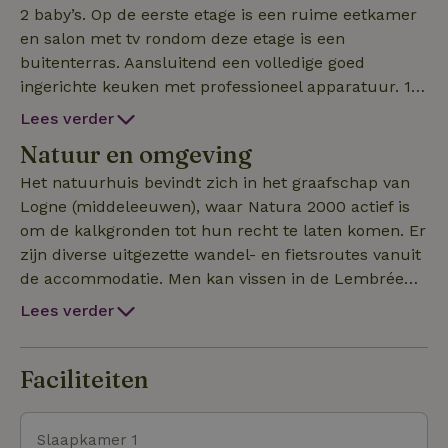
2 baby’s. Op de eerste etage is een ruime eetkamer
en salon met tv rondom deze etage is een
buitenterras. Aansluitend een volledige goed
ingerichte keuken met professioneel apparatuur. 14
Slaapkamers met luxe boxsprings, alle kamers
Lees verder
beschikken over eigen badkamer, 2x2 kamers delen
Natuur en omgeving
badkamer. Het souterrain is ingericht als
recreatieruimte met o.a. bar met koeling,
Het natuurhuis bevindt zich in het graafschap van
snookertafel, pokertafel, kicker en div. andere
Logne (middeleeuwen), waar Natura 2000 actief is
spellen. Het natuurhuis beschikt over een ruime
om de kalkgronden tot hun recht te laten komen. Er
tuin met zwembad +/- 125 m² met kinderbad en
zijn diverse uitgezette wandel- en fietsroutes vanuit
duikplank, Jeu de boulesbaan, speeltuin,
de accommodatie. Men kan vissen in de Lembrée
speelweide, grote sauna 7 ligplaatsen,
en in de Ourthe. Buitensporten zijn er in de
Lees verder
buitendouche, dompelbak, BBQ, voldoende
omgeving te organiseren. Bij Domaine de Palogne
tuinmeubilair om in deze zonnige gezellige tuin te
(500 meter) kan men kano's en fietsen huren.
vertoeven. In de rivier De Lembrée die aan de tuin
Verder zijn in de omgeving te bezoeken: pittoreske
Faciliteiten
ligt mag gevist worden, bij de rivier is nog een tipi
dorpjes, streekmarkten, musea, chateaus, grotten,
waar eventueel een kampvuurtje gemaakt mag
safaripark en brocantes.
Slaapkamer 1
worden. Dit natuurhuis is ook voor 20 personen te