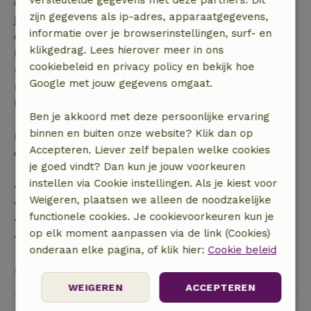
Gratis annuleren binnen 7 dagen na bevestiging van
zijn gegevens als ip-adres, apparaatgegevens,
je boeking, bij een boekingsaanvraag meer dan 28
informatie over je browserinstellingen, surf- en
dagen voor aanvang. Bij een boeking met aanvang
klikgedrag. Lees hierover meer in ons
binnen 28 dagen geldt gratis annuleren binnen 24
cookiebeleid en privacy policy en bekijk hoe
uur. Bij annulering binnen gestelde periode heb je
Google met jouw gegevens omgaat.
recht op volledige terugbetaling van het
boekingsbedrag.
Ben je akkoord met deze persoonlijke ervaring
binnen en buiten onze website? Klik dan op
Daarna krijg je een deel van de reissom en 100% van
Accepteren. Liever zelf bepalen welke cookies
de borg terugbetaald:
je goed vindt? Dan kun je jouw voorkeuren
instellen via Cookie instellingen. Als je kiest voor
• tot 42 dagen voor aankomst: 70% terugbetaald
Weigeren, plaatsen we alleen de noodzakelijke
• 42–28 dagen voor aankomst: 40% terugbetaald
functionele cookies. Je cookievoorkeuren kun je
• 28 dagen tot de aankomstdag: 10% terugbetaald
op elk moment aanpassen via de link (Cookies)
• op de aankomstdag of later: geen terugbetaling
onderaan elke pagina, of klik hier:
Cookie beleid
Bekijk alles
WEIGEREN
ACCEPTEREN