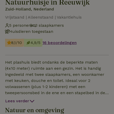
Natuurhuisje in Reeuwijk
Zuid-Holland, Nederland
Vrijstaand | Alleenstaand | Vakantiehuis
5 personen
3 slaapkamers
Huisdieren toegestaan
8,1/10
4,9/5
16 beoordelingen
Het plashuis biedt ondanks de beperkte maten
(4x10 meter) ruimte aan een gezin. Het is handig
ingedeeld met twee slaapkamers, een woonkamer
met keuken, douche en toilet. Ideaal voor 2
volwassenen (plus 1-2 kinderen) met een
tweepersoonsbed in de ene en een stapelbed in de
andere slaapkamer. In een bijgebouw is een keurig
Lees verder
ingerichte extra slaapkamer met een 2 pers. bed.
Natuur en omgeving
Volledig gerenoveerd in 2019; isolatie, nieuwe