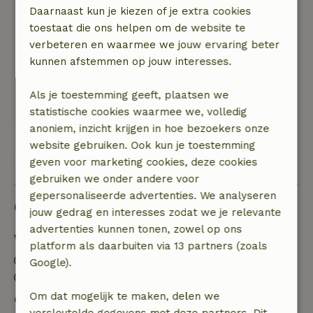
Daarnaast kun je kiezen of je extra cookies
7 april 2023
toestaat die ons helpen om de website te
Algemene beoordeling: 8
/10
verbeteren en waarmee we jouw ervaring beter
Goed onderhouden en de basis behoeften zijn
kunnen afstemmen op jouw interesses.
aanwezig. Geen tv en wifi.
Natuur, rust & ruimte: 5
/5
Als je toestemming geeft, plaatsen we
Mooie natuur en heerlijk rustig
statistische cookies waarmee we, volledig
anoniem, inzicht krijgen in hoe bezoekers onze
website gebruiken. Ook kun je toestemming
Bekijk alle 16 beoordelingen
geven voor marketing cookies, deze cookies
gebruiken we onder andere voor
gepersonaliseerde advertenties. We analyseren
Goed om te weten
jouw gedrag en interesses zodat we je relevante
advertenties kunnen tonen, zowel op ons
Verblijfdetails
platform als daarbuiten via 13 partners (zoals
Inchecken: 16:00- 20:00
Google).
Uitchecken: 11:00- 14:00
Om dat mogelijk te maken, delen we
Gratis annuleren binnen 7 dagen
versleutelde gegevens met deze partners. Dit