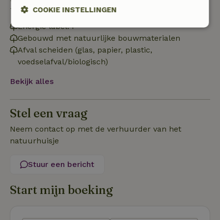
Duurzaamheid
COOKIE INSTELLINGEN
Energie label: F
Strikt
Prestatie
Targeting
Gebouwd met natuurlijke bouwmaterialen
noodzakelijk
Afval scheiden (glas, papier, plastic,
voedselafval/biologisch)
Functioneel
Niet-geclassificeerd
Bekijk alles
Stel een vraag
Neem contact op met de verhuurder van het
natuurhuisje
Strikt noodzakelijk
Prestatie
Targeting
Functioneel
Niet-geclassificeerd
Stuur een bericht
Strikt noodzakelijke cookies maken de kernfunctionaliteiten
van de website mogelijk, zoals gebruikersaanmelding en
Start mijn boeking
accountbeheer. De website kan niet goed worden gebruikt
zonder de strikt noodzakelijke cookies.
Aanbieder
/