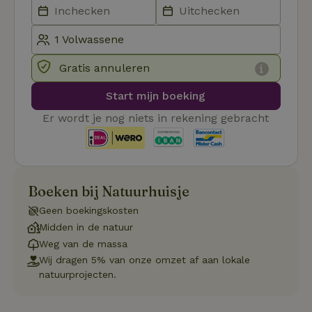
Naam
Vervaldatum
Omschrij
Domein
_tt_enable_cookie
.natuurhuisje.nl
2 maanden
Deze coo
4 weken
gebruikt
voorkeur
gebruike
betrekkin
Gratis annuleren
gebruik v
op de web
Start mijn boeking
onthoude
CookieScriptConsent
CookieScript
4 weken 2
Deze coo
Er wordt je nog niets in rekening gebracht
.natuurhuisje.nl
dagen
gebruikt 
Cookie-S
service 
cookievo
van bezo
onthoude
cookie-b
Boeken bij Natuurhuisje
Cookie-Sc
Google
noodzake
Privacy Policy
Geen boekingskosten
correct t
Midden in de natuur
sqzl_session_id
.natuurhuisje.nl
29 minuten
Dit cooki
53
gebruikt
Weg van de massa
seconden
gebruiker
Wij dragen 5% van onze omzet af aan lokale
onderhou
de webse
natuurprojecten.
waardoor
consisten
efficiënte
gebruiker