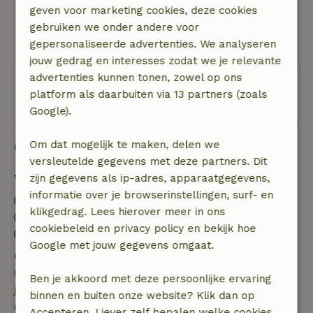
geven voor marketing cookies, deze cookies
de ventilator
gebruiken we onder andere voor
Natuur, rust & ruimte: 5
/5
gepersonaliseerde advertenties. We analyseren
Heel fijn en rustig
jouw gedrag en interesses zodat we je relevante
advertenties kunnen tonen, zowel op ons
platform als daarbuiten via 13 partners (zoals
Bekijk alle 65 beoordelingen
Google).
Goed om te weten
Om dat mogelijk te maken, delen we
versleutelde gegevens met deze partners. Dit
Verblijfdetails
zijn gegevens als ip-adres, apparaatgegevens,
informatie over je browserinstellingen, surf- en
Inchecken: 15:00- 21:00
klikgedrag. Lees hierover meer in ons
Uitchecken: 08:00- 10:30
cookiebeleid en privacy policy en bekijk hoe
Contactloos verblijf mogelijk
Google met jouw gegevens omgaat.
Gratis annuleren binnen 7 dagen
Gratis annuleren binnen 7 dagen na bevestiging van
Ben je akkoord met deze persoonlijke ervaring
je boeking, bij een boekingsaanvraag meer dan 28
binnen en buiten onze website? Klik dan op
dagen voor aanvang. Bij een boeking met aanvang
Accepteren. Liever zelf bepalen welke cookies