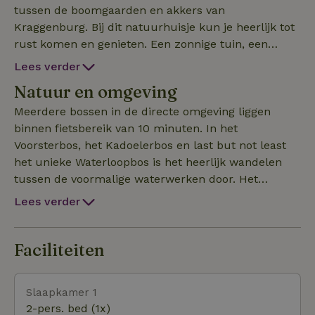
tussen de boomgaarden en akkers van
Kraggenburg. Bij dit natuurhuisje kun je heerlijk tot
rust komen en genieten. Een zonnige tuin, een
terras en overdekte veranda nodigen uit om nog
Lees verder
meer te onthaasten. Wakker worden met een mooi
Natuur en omgeving
weids uitzicht, bloemen en fruit, wanneer mogelijk
ontbijten op het buitenterras, maken deze plek tot
Meerdere bossen in de directe omgeving liggen
iets speciaals. De studio heeft een volledig
binnen fietsbereik van 10 minuten. In het
ingerichte keuken met oven en gasfornuis (geen
Voorsterbos, het Kadoelerbos en last but not least
vaatwasser en magnetron). Voor aankomst ontvang
het unieke Waterloopbos is het heerlijk wandelen
je van ons gegevens voor een zorgeloos en
tussen de voormalige waterwerken door. Het
contactloos verblijf.
Kadoelermeer en het Zwarte Meer met hun dijken
Lees verder
en vergezichten, maar ook de schitterende
natuurgebieden; de Wieden en de Weerribben
(Nationaal Park) zijn een uitgelezen plek voor fiets-,
Faciliteiten
wandel- en eventueel vaartochten. Actief de dag
doorbrengen en dan heerlijk thuiskomen in je eigen
Slaapkamer 1
natuurhuisje, het kan hier! De mogelijkheden zijn legio.
2-pers. bed (1x)