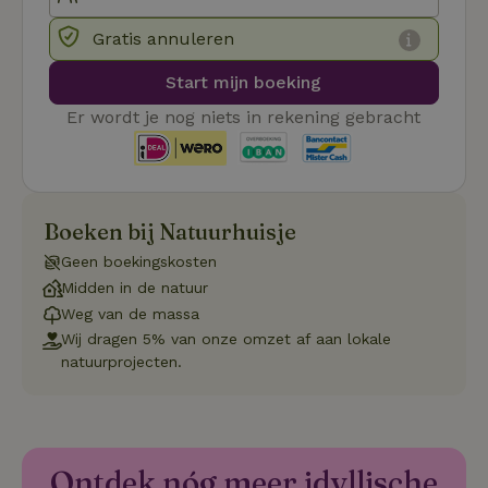
cookievo
van bezo
onthoude
Gratis annuleren
cookie-b
Cookie-Sc
Google
Start mijn boeking
noodzake
Privacy Policy
correct t
Er wordt je nog niets in rekening gebracht
sqzl_session_id
.natuurhuisje.nl
29 minuten
Dit cooki
53
gebruikt
seconden
gebruiker
onderhou
de webse
waardoor
consisten
Boeken bij Natuurhuisje
efficiënte
gebruiker
Geen boekingskosten
kan biede
paginabe
Midden in de natuur
sessies.
Weg van de massa
_pinterest_ct_ua
Pinterest Inc.
1 jaar
Deze coo
Wij dragen 5% van onze omzet af aan lokale
.ct.pinterest.com
geplaatst 
tot Pinter
natuurprojecten.
Marketin
Ontdek nóg meer idyllische
Naam
Naam
Aanbieder
Aanbieder
/
Domein
/
Domein
Vervaldatum
Vervaldatum
O