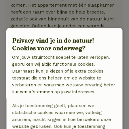
komen. Het appartement met één slaapkamer
heeft een raam over bijna de hele breedte,
zodat je ook van binnenuit van de natuur kunt
genieten. Buiten kun je onder een veranda
zitten. In eerste instantie zijn er alleen akkers in
Privacy vind je in de natuur!
de directe omgeving, maar als je 3 - 5 kilometer
van de flat vandaan gaat, vind je een zeer
Cookies voor onderweg?
gevarieerd landschap: Bossen, rivieren, beekjes,
Om jouw struintocht soepel te laten verlopen,
kleine meren, mooie stadjes met oude havens of
gebruiken wij altijd functionele cookies.
kleine kanalen, voormalige eilanden die nu
Daarnaast kun je kiezen of je extra cookies
vasteland zijn, natuurreservaten,
toestaat die ons helpen om de website te
vogelreservaten. Gewoonweg prachtig.
verbeteren en waarmee we jouw ervaring beter
Deze tekst is automatisch vertaald.
Toon origineel.
kunnen afstemmen op jouw interesses.
Marieke
Als je toestemming geeft, plaatsen we
30 december 2025
statistische cookies waarmee we, volledig
anoniem, inzicht krijgen in hoe bezoekers onze
Algemene beoordeling: 9
/10
website gebruiken. Ook kun je toestemming
Er was 1 klein nadeel. Een constante brom van