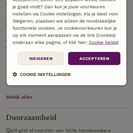
binnen 28 dagen geldt gratis annuleren binnen 24
je goed vindt? Dan kun je jouw voorkeuren
uur. Bij annulering binnen gestelde periode heb je
instellen via Cookie instellingen. Als je kiest voor
recht op volledige terugbetaling van het
Weigeren, plaatsen we alleen de noodzakelijke
boekingsbedrag.
functionele cookies. Je cookievoorkeuren kun je
op elk moment aanpassen via de link (Cookies)
Daarna krijg je een deel van de reissom en 100% van
onderaan elke pagina, of klik hier:
Cookie beleid
de borg terugbetaald:
WEIGEREN
ACCEPTEREN
• tot 42 dagen voor aankomst: 70% terugbetaald
• 42–28 dagen voor aankomst: 40% terugbetaald
COOKIE INSTELLINGEN
• 28 dagen tot de aankomstdag: 10% terugbetaald
• op de aankomstdag of later: geen terugbetaling
Strikt
Prestatie
Targeting
noodzakelijk
Bekijk alles
Functioneel
Niet-geclassificeerd
Duurzaamheid
Off grid of voorzien van 100% hernieuwbare