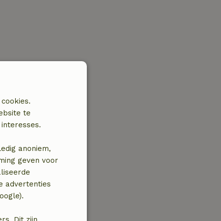
 cookies.
ebsite te
interesses.
ledig anoniem,
mming geven voor
liseerde
e advertenties
oogle).
. Dit zijn