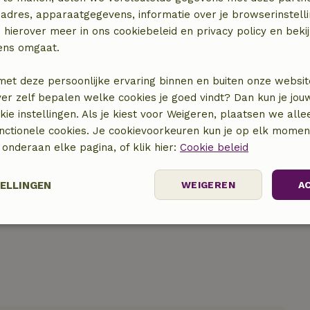
adres, apparaatgegevens, informatie over je browserinstelli
 hierover meer in ons cookiebeleid en privacy policy en beki
ens omgaat.
met deze persoonlijke ervaring binnen en buiten onze websit
ver zelf bepalen welke cookies je goed vindt? Dan kun je jo
okie instellingen. Als je kiest voor Weigeren, plaatsen we alle
locatie
unctionele cookies. Je cookievoorkeuren kun je op elk mome
) onderaan elke pagina, of klik hier:
Cookie beleid
TELLINGEN
WEIGEREN
A
Prestatie
Targeting
Functioneel