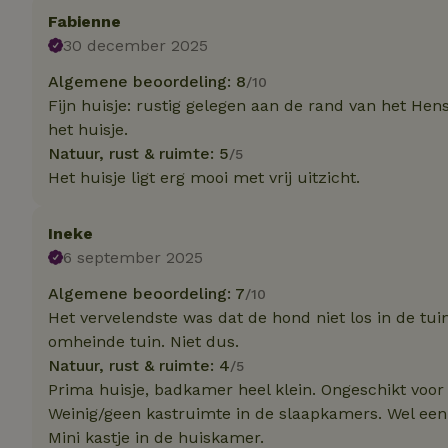
Fabienne
Strik
30 december 2025
Strikt noodzakelijk
Algemene beoordeling: 8
/10
accountbeheer. De w
Fijn huisje: rustig gelegen aan de rand van het He
het huisje.
Naam
Natuur, rust & ruimte: 5
/5
_tt_enable_cookie
Het huisje ligt erg mooi met vrij uitzicht.
CookieScriptCons
Ineke
6 september 2025
Algemene beoordeling: 7
sqzl_session_id
/10
Het vervelendste was dat de hond niet los in de tuin
omheinde tuin. Niet dus.
Natuur, rust & ruimte: 4
_pinterest_ct_ua
/5
Prima huisje, badkamer heel klein. Ongeschikt voor
Weinig/geen kastruimte in de slaapkamers. Wel een 
Mini kastje in de huiskamer.