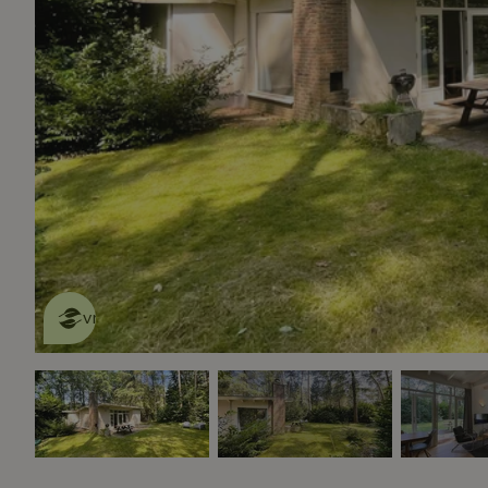
Dit natuurhuisje is eco-
vriendelijk
lees meer