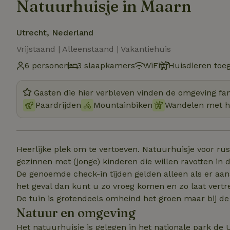
Natuurhuisje in Maarn
Utrecht, Nederland
Vrijstaand | Alleenstaand | Vakantiehuis
6 personen
3 slaapkamers
WiFi
Huisdieren toe
Gasten die hier verbleven vinden de omgeving fan
Paardrijden
Mountainbiken
Wandelen met 
Heerlijke plek om te vertoeven. Natuurhuisje voor ru
gezinnen met (jonge) kinderen die willen ravotten in
De genoemde check-in tijden gelden alleen als er aansl
het geval dan kunt u zo vroeg komen en zo laat vertrek
De tuin is grotendeels omheind het groen maar bij de i
Natuur en omgeving
Het natuurhuisje is gelegen in het nationale park de