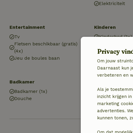
Elektriciteit
Entertainment
Kinderen
Tv
Kinderbed (1x)
Fietsen beschikbaar (gratis)
Kinderstoel (1x
Privacy vin
(4x)
Speeltoestelle
Jeu de boules baan
Speelweide
Om jouw struinto
Trampoline
Daarnaast kun je
verbeteren en w
Badkamer
Wasserij
Als je toestemm
Badkamer (1x)
Wasmachine
inzicht krijgen
Douche
Wasdroger
marketing cooki
(gemeenschapp
advertenties. W
kunnen tonen, zo
Om dat mogelijk