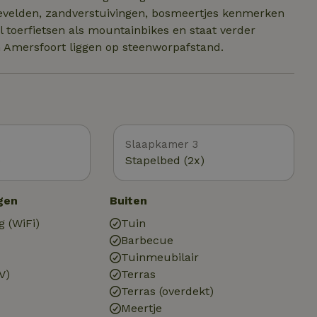
evelden, zandverstuivingen, bosmeertjes kenmerken
l toerfietsen als mountainbikes en staat verder
 Amersfoort liggen op steenworpafstand.
Slaapkamer 3
)
Stapelbed (2x)
gen
Buiten
g (WiFi)
Tuin
Barbecue
Tuinmeubilair
V)
Terras
Terras (overdekt)
Meertje