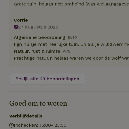
Naam
Naam
Grote tuin, helaas niet omheind (was wel aangegeven
Naam
sqzllocal
_nhft_booking-wi
Naam
_ttp
_nhftconstraint_t
Corrie
uid
27 augustus 2025
_nhftconstraint_h
_nhft_eu-rental-r
Algemene beoordeling: 8
/10
_nhftconstraint_
_ttp
onboarding
_nhftconstraint_
Fijn huisje met heerlijke tuin. En als je wilt zw
Natuur, rust & ruimte: 4
/5
nh_experiments
ttcsid_D3OACIBC
_nhft_translation
Prachtige natuur, helaas waren we door de wolf wa
_nhftconstraint_e
_ga
IDE
_nhftconstraint_r
FPAU
_nhft_wizard-en
Bekijk alle 23 beoordelingen
uet_vid
MUID
_nhft_house-relev
_ga_JRK1QL37RY
Goed om te weten
_nhftconstraint_
_nhft_search-gro
locations
_nhft_tourist-tax
Verblijfdetails
_nhft_recently-vi
_nhftconstraint_t
Inchecken: 16:00- 23:00
_pin_unauth