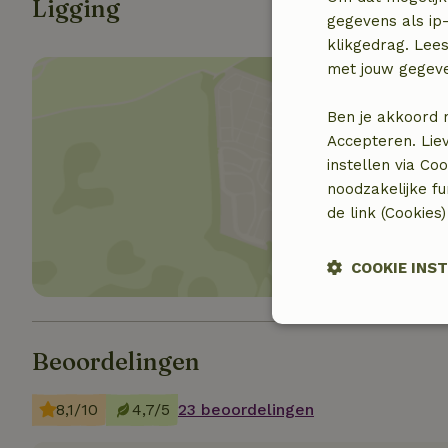
Ligging
gegevens als ip-
klikgedrag. Lees
met jouw gegev
Ben je akkoord 
Accepteren. Lie
instellen via Co
Toon 
noodzakelijke f
de link (Cookies
COOKIE INS
Strikt
noodzakelijk
Beoordelingen
8,1/10
4,7/5
23 beoordelingen