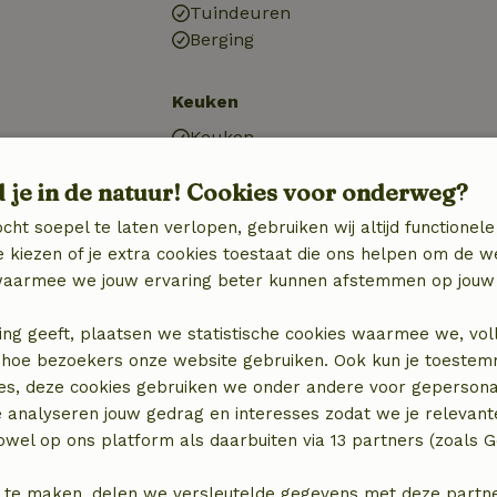
Tuindeuren
Berging
Keuken
Keuken
)
Afwasmachine
d je in de natuur! Cookies voor onderweg?
n
Koel-/vriescombinatie
Oven
cht soepel te laten verlopen, gebruiken wij altijd functionele
Gasfornuis
 kiezen of je extra cookies toestaat die ons helpen om de w
aarmee we jouw ervaring beter kunnen afstemmen op jouw 
ing geeft, plaatsen we statistische cookies waarmee we, vol
 in hoe bezoekers onze website gebruiken. Ook kun je toeste
es, deze cookies gebruiken we onder andere voor gepersona
elijk)
e analyseren jouw gedrag en interesses zodat we je relevant
wel op ons platform als daarbuiten via 13 partners (zoals G
 te maken, delen we versleutelde gegevens met deze partners