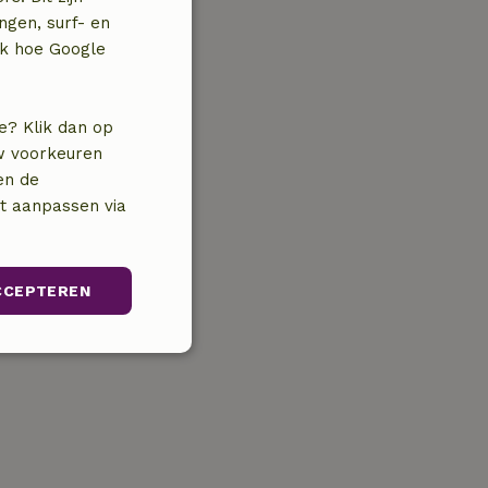
ngen, surf- en
jk hoe Google
e? Klik dan op
uw voorkeuren
en de
nt aanpassen via
CCEPTEREN
Niet-
geclassificeerd