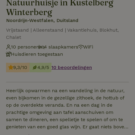
Natuurhuisje in Kustelberg
Winterberg
Noordrijn-Westfalen, Duitsland
Vrijstaand | Alleenstaand | Vakantiehuis, Blokhut,
Chalet
10 personen
4 slaapkamers
WiFi
Huisdieren toegestaan
9,3/10
4,9/5
10 beoordelingen
Heerlijk opwarmen na een wandeling in de natuur,
even bijkomen in de gezellige zithoek, de hottub of
op de overdekte veranda. En na een dag in de
prachtige omgeving aan tafel aanschuiven om
samen te dineren, een spelletje te spelen of om te
genieten van een goed glas wijn. Er gaat niets boven
een ontspannen weekend, midweek of week weg in