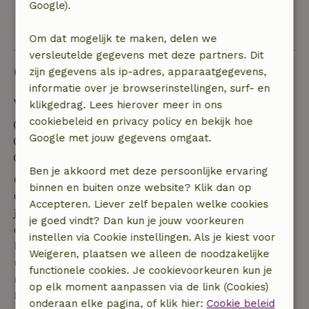
Google).
Bekijk alle 10 beoordelingen
Om dat mogelijk te maken, delen we
versleutelde gegevens met deze partners. Dit
Goed om te weten
zijn gegevens als ip-adres, apparaatgegevens,
informatie over je browserinstellingen, surf- en
Verblijfdetails
klikgedrag. Lees hierover meer in ons
cookiebeleid en privacy policy en bekijk hoe
Inchecken: 16:00- 23:59
Google met jouw gegevens omgaat.
Uitchecken: 07:00- 10:00
Contactloos verblijf mogelijk
Ben je akkoord met deze persoonlijke ervaring
Gratis annuleren binnen 7 dagen
binnen en buiten onze website? Klik dan op
Gratis annuleren binnen 7 dagen na bevestiging van
Accepteren. Liever zelf bepalen welke cookies
je boeking, bij een boekingsaanvraag meer dan 28
je goed vindt? Dan kun je jouw voorkeuren
dagen voor aanvang. Bij een boeking met aanvang
instellen via Cookie instellingen. Als je kiest voor
binnen 28 dagen geldt gratis annuleren binnen 24
Weigeren, plaatsen we alleen de noodzakelijke
uur. Bij annulering binnen gestelde periode heb je
functionele cookies. Je cookievoorkeuren kun je
recht op volledige terugbetaling van het
op elk moment aanpassen via de link (Cookies)
boekingsbedrag.
onderaan elke pagina, of klik hier:
Cookie beleid