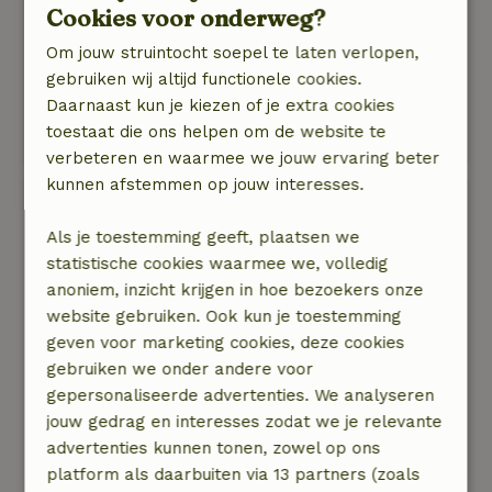
Heel rustig gelegen.
Cookies voor onderweg?
Mooi uitzicht vanuit hottub en eetkamer.
Om jouw struintocht soepel te laten verlopen,
Mooie, ruime tuin. Waar kinderen en hond goed
gebruiken wij altijd functionele cookies.
in rond kunnen dollen.
Daarnaast kun je kiezen of je extra cookies
Mooie wandeling gedaan in prachtige natuur
toestaat die ons helpen om de website te
gedaan.
verbeteren en waarmee we jouw ervaring beter
kunnen afstemmen op jouw interesses.
Stefan
20 september 2024
Als je toestemming geeft, plaatsen we
statistische cookies waarmee we, volledig
Algemene beoordeling: 8
/10
anoniem, inzicht krijgen in hoe bezoekers onze
Mooie loge in een prachtige omgeving, heerlijk
website gebruiken. Ook kun je toestemming
om savonds in de hottub te zitten en genieten
geven voor marketing cookies, deze cookies
van het uitzicht
gebruiken we onder andere voor
Natuur, rust & ruimte: 4
/5
gepersonaliseerde advertenties. We analyseren
Nette en ruime logde, van alle gemakken
jouw gedrag en interesses zodat we je relevante
voorzien. Fijn contact met de verhuurder bij
advertenties kunnen tonen, zowel op ons
vragen en goede tips voor de omgeving.
platform als daarbuiten via 13 partners (zoals