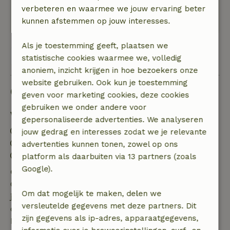
keer.
verbeteren en waarmee we jouw ervaring beter
Deze tekst is automatisch vertaald.
Toon origineel.
kunnen afstemmen op jouw interesses.
Als je toestemming geeft, plaatsen we
Bekijk alle 81 beoordelingen
statistische cookies waarmee we, volledig
anoniem, inzicht krijgen in hoe bezoekers onze
website gebruiken. Ook kun je toestemming
Goed om te weten
geven voor marketing cookies, deze cookies
gebruiken we onder andere voor
Verblijfdetails
gepersonaliseerde advertenties. We analyseren
Inchecken: 15:00- 18:00
jouw gedrag en interesses zodat we je relevante
Uitchecken: 08:00- 10:30
advertenties kunnen tonen, zowel op ons
Contactloos verblijf mogelijk
platform als daarbuiten via 13 partners (zoals
Google).
Gratis annuleren binnen 7 dagen
Gratis annuleren binnen 7 dagen na bevestiging van
Om dat mogelijk te maken, delen we
je boeking, bij een boekingsaanvraag meer dan 28
versleutelde gegevens met deze partners. Dit
dagen voor aanvang. Bij een boeking met aanvang
zijn gegevens als ip-adres, apparaatgegevens,
binnen 28 dagen geldt gratis annuleren binnen 24