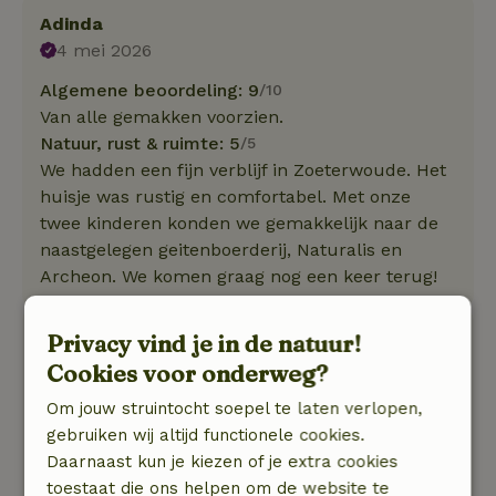
Adinda
4 mei 2026
Algemene beoordeling: 9
/10
Van alle gemakken voorzien.
Natuur, rust & ruimte: 5
/5
We hadden een fijn verblijf in Zoeterwoude. Het
huisje was rustig en comfortabel. Met onze
twee kinderen konden we gemakkelijk naar de
naastgelegen geitenboerderij, Naturalis en
Archeon. We komen graag nog een keer terug!
Kristin
Privacy vind je in de natuur!
3 april 2026
Cookies voor onderweg?
Algemene beoordeling: 9
/10
Om jouw struintocht soepel te laten verlopen,
We komen graag terug.
gebruiken wij altijd functionele cookies.
Natuur, rust & ruimte: 5
/5
Daarnaast kun je kiezen of je extra cookies
Heel rustig en prachtig gelegen. Graag nog een
toestaat die ons helpen om de website te