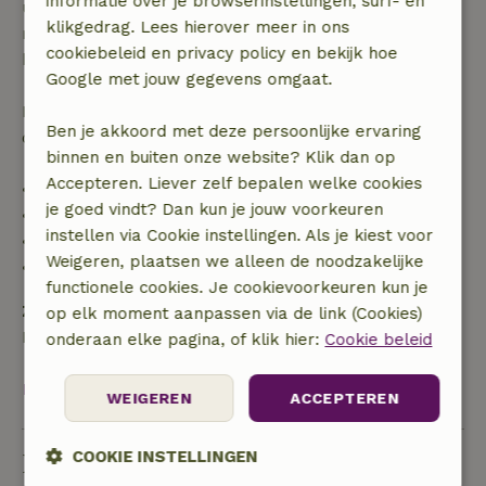
informatie over je browserinstellingen, surf- en
uur. Bij annulering binnen gestelde periode heb je
klikgedrag. Lees hierover meer in ons
recht op volledige terugbetaling van het
cookiebeleid en privacy policy en bekijk hoe
boekingsbedrag.
Google met jouw gegevens omgaat.
Daarna krijg je een deel van de reissom en 100% van
Ben je akkoord met deze persoonlijke ervaring
de borg terugbetaald:
binnen en buiten onze website? Klik dan op
Accepteren. Liever zelf bepalen welke cookies
• tot 42 dagen voor aankomst: 70% terugbetaald
je goed vindt? Dan kun je jouw voorkeuren
• 42–28 dagen voor aankomst: 40% terugbetaald
instellen via Cookie instellingen. Als je kiest voor
• 28 dagen tot de aankomstdag: 10% terugbetaald
Weigeren, plaatsen we alleen de noodzakelijke
• op de aankomstdag of later: geen terugbetaling
functionele cookies. Je cookievoorkeuren kun je
Zelf verzorgen
op elk moment aanpassen via de link (Cookies)
Badlinnen
onderaan elke pagina, of klik hier:
Cookie beleid
Bekijk alles
WEIGEREN
ACCEPTEREN
COOKIE INSTELLINGEN
Duurzaamheid