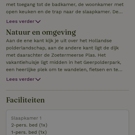
met toegang tot de badkamer, de woonkamer met
open keuken en de trap naar de slaapkamer. De
woonkamer is ingericht met een comfortabele bank,
Lees verder
eettafel voor vier personen en een televisie. Via de
Natuur en omgeving
openslaande deuren kom je op het terras met
tuinmeubilair en een vuurkorf. De keuken is
Aan de ene kant kijk je uit over het Hollandse
voorzien van een kookplaat, oven, vaatwasser en
polderlandschap, aan de andere kant ligt de dijk
kookgerei en servies. Op de ruime slaapkamer staan
met daarachter de Zoetermeerse Plas. Het
één tweepersoonsbed, twee eenpersoonsbedden en
vakantiehuisje ligt midden in het Geerpolderpark,
een peutercampingbedje op aanvraag (zonder
een heerlijke plek om te wandelen, fietsen en te
bedlinnen). De badkamer beschikt over een toilet,
genieten van de natuur. Op loopafstand vind je
Lees verder
wastafel en ruime inloopdouche. Handdoeken en
recreatiestrand Noord Aa, een avonturenpad voor
toiletartikelen dien je zelf mee te nemen, deze zijn
jong en oud, een wildplukpad en zwemsteigers voor
niet aanwezig. Tijdens je verblijf ben je van harte
een verfrissende duik in de sloot. Boerderij 't Geertje
Faciliteiten
welkom op de recreatieboerderij met haar dieren,
biedt boerderijdieren, een Landwinkel, restaurant
restaurant, Landwinkel en activiteiten.
met terras en roeiboot- en kanoverhuur. Ook
Slaapkamer 1
worden er regelmatig leuke activiteiten
2-pers. bed (1x)
georganiseerd voor jong en oud. Toe aan een dagje
1-pers. bed (1x)
stad? Zoetermeer en Leiden zijn eenvoudig per fiets