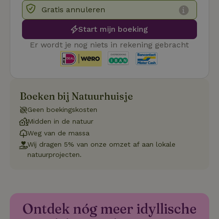
4 weken
gebruikt
Gratis annuleren
voorkeur
gebruike
betrekkin
Start mijn boeking
gebruik v
op de web
onthoude
Er wordt je nog niets in rekening gebracht
CookieScriptConsent
CookieScript
4 weken 2
Deze coo
.natuurhuisje.nl
dagen
gebruikt 
Cookie-S
service 
cookievo
van bezo
Boeken bij Natuurhuisje
onthoude
cookie-b
Geen boekingskosten
Cookie-Sc
Google
noodzake
Midden in de natuur
Privacy Policy
correct t
Weg van de massa
sqzl_session_id
.natuurhuisje.nl
29 minuten
Dit cooki
Wij dragen 5% van onze omzet af aan lokale
53
gebruikt
seconden
gebruiker
natuurprojecten.
onderhou
de webse
waardoor
consisten
efficiënte
gebruiker
kan biede
Ontdek nóg meer idyllische
paginabe
sessies.