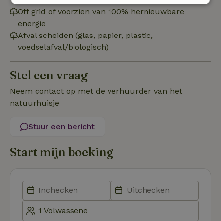
Strikt
Prestatie
Targeting
Off grid of voorzien van 100% hernieuwbare
noodzakelijk
energie
Afval scheiden (glas, papier, plastic,
voedselafval/biologisch)
Functioneel
Niet-geclassificeerd
Stel een vraag
Neem contact op met de verhuurder van het
natuurhuisje
Strikt noodzakelijk
Prestatie
Targeting
Stuur een bericht
Functioneel
Niet-geclassificeerd
Start mijn boeking
Strikt noodzakelijke cookies maken de kernfunctionaliteiten
van de website mogelijk, zoals gebruikersaanmelding en
accountbeheer. De website kan niet goed worden gebruikt
zonder de strikt noodzakelijke cookies.
Aanbieder
/
Naam
Vervaldatum
Omschrij
Domein
_tt_enable_cookie
.natuurhuisje.nl
2 maanden
Deze coo