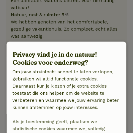
Een aanrader. Wat ons betreft: voor herhaling
vatbaar!
Natuur, rust & ruimte: 5
/5
We hebben genoten van het comfortabele,
gezellige vakantiehuis. Zo compleet, echt alles
was aanwezig.
Goede communicatie met vriendelijke eigenaar.
Heerlijk groene omgeving waar je tot rust komt.
Privacy vind je in de natuur!
Cookies voor onderweg?
Lisa
Om jouw struintocht soepel te laten verlopen,
13 augustus 2025
gebruiken wij altijd functionele cookies.
Algemene beoordeling: 10
/10
Daarnaast kun je kiezen of je extra cookies
Zoals altijd troffen we een goed onderhouden
toestaat die ons helpen om de website te
en liefdevol ingerichte cottage aan. We kijken elk
verbeteren en waarmee we jouw ervaring beter
jaar weer uit naar de prachtig aangelegde tuin.
kunnen afstemmen op jouw interesses.
Natuur, rust & ruimte: 5
/5
Weg van het lawaai van de mens kun je
Als je toestemming geeft, plaatsen we
luisteren naar de vogels en het ruisen van de
statistische cookies waarmee we, volledig