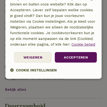
binnen en buiten onze website? Klik dan op
recht op volledige terugbetaling van het
Accepteren. Liever zelf bepalen welke cookies
boekingsbedrag.
je goed vindt? Dan kun je jouw voorkeuren
instellen via Cookie instellingen. Als je kiest voor
Daarna krijg je een deel van de reissom en 100% van
Weigeren, plaatsen we alleen de noodzakelijke
de borg terugbetaald:
functionele cookies. Je cookievoorkeuren kun je
op elk moment aanpassen via de link (Cookies)
• tot 42 dagen voor aankomst: 70% terugbetaald
onderaan elke pagina, of klik hier:
Cookie beleid
• 42–28 dagen voor aankomst: 40% terugbetaald
• 28 dagen tot de aankomstdag: 10% terugbetaald
• op de aankomstdag of later: geen terugbetaling
WEIGEREN
ACCEPTEREN
Borg
COOKIE INSTELLINGEN
Een borg van € 100,00 is van toepassing. Je wordt
terugbetaald na het uitchecken.
Strikt
Prestatie
Targeting
noodzakelijk
Bekijk alles
Functioneel
Niet-geclassificeerd
Duurzaamheid