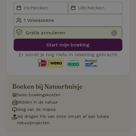
.natuurhuisje.nl
dagen
gebruikt 
Cookie-S
service 
cookievo
van bezo
onthoude
cookie-b
Cookie-Sc
Gratis annuleren
Google
noodzake
Privacy Policy
correct t
Start mijn boeking
sqzl_session_id
.natuurhuisje.nl
29 minuten
Dit cooki
53
gebruikt
Er wordt je nog niets in rekening gebracht
seconden
gebruiker
onderhou
de webse
waardoor
consisten
efficiënte
gebruiker
Boeken bij Natuurhuisje
kan biede
paginabe
Geen boekingskosten
sessies.
Midden in de natuur
_pinterest_ct_ua
Pinterest Inc.
1 jaar
Deze coo
.ct.pinterest.com
geplaatst 
Weg van de massa
tot Pinter
Wij dragen 5% van onze omzet af aan lokale
Marketin
natuurprojecten.