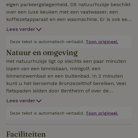
eigen parkeergelegenheid. Dit natuurhuisje beschikt
over een luxe keuken met een vaatwasser, een
koffiezetapparaat en een wasmachine. Er is ook een
televisie en gratis Wifi beschikbaar.
Lees verder
Deze tekst is automatisch vertaald.
Toon origineel.
Natuur en omgeving
Het natuurhuisje ligt op slechts een paar minuten
lopen van een tennisbaan, minigolf, een
binnenzwembad en een buitenbad. In 2 minuten
kunt u het beroemde Bronzezeithof bereiken. Veel
fietspaden leiden door Bentheim of over de
Nederlandse grens, en het kunstenaarsdorp
Lees verder
Ootmarsum ligt op 14 km afstand. Kaarten en
dergelijke zijn beschikbaar bij de accommodatie. De
Deze tekst is automatisch vertaald.
Toon origineel.
omgeving leent zich bij uitstek voor joggen of
wandelen. Er is een lokale pendeldienst beschikbaar
Faciliteiten
die fietsers en hun fietsen naar plaatsen als Kasteel