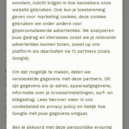
bomen.
anoniem, inzicht krijgen in hoe bezoekers onze
Deze tekst is automatisch vertaald.
Toon origineel.
website gebruiken. Ook kun je toestemming
geven voor marketing cookies, deze cookies
gebruiken we onder andere voor
Bekijk alle 23 beoordelingen
gepersonaliseerde advertenties. We analyseren
jouw gedrag en interesses zodat we je relevante
advertenties kunnen tonen, zowel op ons
Goed om te weten
platform als daarbuiten via 13 partners (zoals
Google).
Verblijfdetails
Inchecken: 15:00- 22:00
Om dat mogelijk te maken, delen we
Uitchecken: 11:00- 12:00
versleutelde gegevens met deze partners. Dit
Contactloos verblijf mogelijk
zijn gegevens als ip-adres, apparaatgegevens,
informatie over je browserinstellingen, surf- en
Gratis annuleren binnen 7 dagen
klikgedrag. Lees hierover meer in ons
Gratis annuleren binnen 7 dagen na bevestiging van
cookiebeleid en privacy policy en bekijk hoe
je boeking, bij een boekingsaanvraag meer dan 28
Google met jouw gegevens omgaat.
dagen voor aanvang. Bij een boeking met aanvang
binnen 28 dagen geldt gratis annuleren binnen 24
Ben je akkoord met deze persoonlijke ervaring
uur. Bij annulering binnen gestelde periode heb je