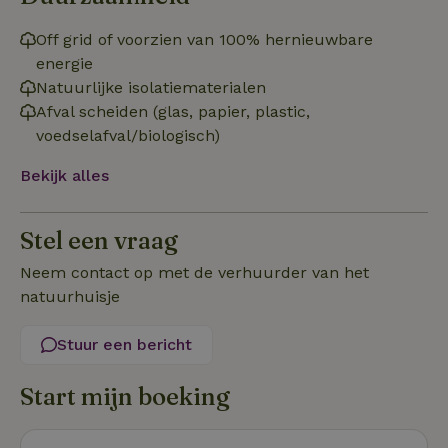
Off grid of voorzien van 100% hernieuwbare
energie
Natuurlijke isolatiematerialen
Afval scheiden (glas, papier, plastic,
Strikt noodzakelijk
Prestatie
Targeting
voedselafval/biologisch)
Functioneel
Niet-geclassificeerd
Bekijk alles
Strikt noodzakelijke cookies maken de kernfunctionaliteiten
van de website mogelijk, zoals gebruikersaanmelding en
accountbeheer. De website kan niet goed worden gebruikt
Stel een vraag
zonder de strikt noodzakelijke cookies.
Aanbieder
/
Neem contact op met de verhuurder van het
Naam
Vervaldatum
Omschrij
Domein
natuurhuisje
_tt_enable_cookie
.natuurhuisje.nl
2 maanden
Deze coo
4 weken
gebruikt
voorkeur
Stuur een bericht
gebruike
betrekkin
gebruik v
Start mijn boeking
op de web
onthoude
CookieScriptConsent
CookieScript
4 weken 2
Deze coo