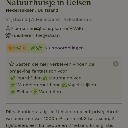
Natuurhuisje in Uelsen
Nedersaksen, Duitsland
Vrijstaand | Alleenstaand | Vakantiehuis
2 personen
1 slaapkamer
WiFi
Huisdieren toegestaan
9,6/10
5/5
23 beoordelingen
Gasten die hier verbleven vinden de
omgeving fantastisch voor
Paardrijden
Mountainbiken
Wandelen met hond
Vogels kijken
Fietsen
Wandelen
Dit vakantiehuis ligt in Uelsen en biedt privégebruik
van een tuin van 1000 m² tuin met 3 terrassen, 2
ligstoelen, een barbecue en 2 fietsen. Er is gratis