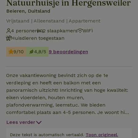
Natuurhuisje in Hergensweiler
Beieren, Duitsland
Vrijstaand | Alleenstaand | Appartement
4 personen
2 slaapkamers
WiFi
Huisdieren toegestaan
9/10
4,8/5
9 beoordelingen
Onze vakantiewoning bevindt zich op de 1e
verdieping en heeft een balkon met een
panoramisch uitzicht! Inrichting van hoge kwaliteit:
eiken vloerdelen, houten muren,
plafondverwarming, leemstuc. We bieden
comfortabel plaats aan 4-5 personen. Je woont hier
in absolute rust - omgeven door boomgaarden,
Lees verder
bossen en de rivier de Leiblach. Het natuurhuisje
bestaat uit een woonkamer met keuken, badkamer,
Deze tekst is automatisch vertaald.
Toon origineel.