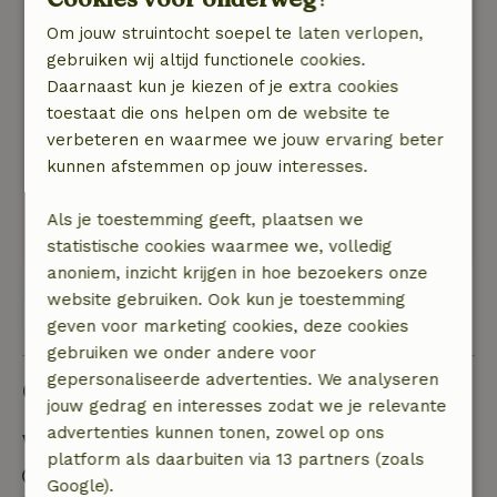
Een comfortabel huis met alles erop en eraan
Om jouw struintocht soepel te laten verlopen,
(inclusief opgemaakte bedden en handdoeken!)
gebruiken wij altijd functionele cookies.
Natuur, rust & ruimte: 5
/5
Daarnaast kun je kiezen of je extra cookies
Een heel fijn huisje met een schitterend uitzicht
toestaat die ons helpen om de website te
over de heuvels en daarachter de Alpen. Het
verbeteren en waarmee we jouw ervaring beter
huis is comfortabel en mooi ingericht en ligt op
kunnen afstemmen op jouw interesses.
een fijne locatie: vanuit hier zijn allerlei
uitstapjes mogelijk. Tegelijkertijd ligt het huisje
Als je toestemming geeft, plaatsen we
zelf heerlijk rustig.
statistische cookies waarmee we, volledig
anoniem, inzicht krijgen in hoe bezoekers onze
website gebruiken. Ook kun je toestemming
Bekijk alle 9 beoordelingen
geven voor marketing cookies, deze cookies
gebruiken we onder andere voor
gepersonaliseerde advertenties. We analyseren
Goed om te weten
jouw gedrag en interesses zodat we je relevante
advertenties kunnen tonen, zowel op ons
Verblijfdetails
platform als daarbuiten via 13 partners (zoals
Inchecken: 17:00- 22:00
Google).