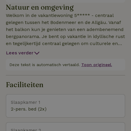
slaapkamer, slaapgalerij en balkon. Het is met liefde
Natuur en omgeving
ingericht en een uitgebreide basisuitrusting (bijv.
Welkom in de vakantiewoning 5***** - centraal
wasmachine, kluis) is natuurlijk aanwezig. De hele
gelegen tussen het Bodenmeer en de Allgäu. Vanaf
vakantiewoning op de 1e verdieping, inclusief
het balkon kun je genieten van een adembenemend
balkon, staat tot je beschikking. De ingang is apart.
bergpanorama. Je bent op vakantie in idyllische rust
In het warme seizoen kun je het jezelf gemakkelijk
en tegelijkertijd centraal gelegen om culturele en
maken tussen onze fruitbomen op de omliggende weid
culinaire hoogstandjes te ontdekken en ervan te
Lees verder
genieten. Het appartement is liefdevol ingericht naar
een hoge standaard. Stelletjes, singles en gezinnen
Deze tekst is automatisch vertaald.
Toon origineel.
met kinderen zijn altijd welkom! Honden zijn
welkom op aanvraag.
Faciliteiten
Slaapkamer 1
2-pers. bed (2x)
Slaapkamer 2