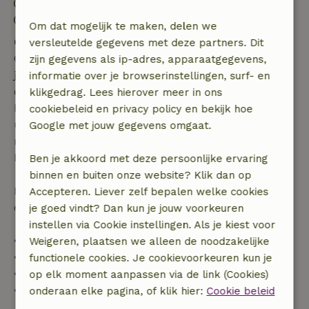
Uitchecken: 06:00- 10:00
Contactloos verblijf mogelijk
Om dat mogelijk te maken, delen we
Gratis annuleren binnen 7 dagen
versleutelde gegevens met deze partners. Dit
Gratis annuleren binnen 7 dagen na bevestiging van
zijn gegevens als ip-adres, apparaatgegevens,
je boeking, bij een boekingsaanvraag meer dan 28
informatie over je browserinstellingen, surf- en
dagen voor aanvang. Bij een boeking met aanvang
klikgedrag. Lees hierover meer in ons
binnen 28 dagen geldt gratis annuleren binnen 24
cookiebeleid en privacy policy en bekijk hoe
uur. Bij annulering binnen gestelde periode heb je
Google met jouw gegevens omgaat.
recht op volledige terugbetaling van het
boekingsbedrag.
Ben je akkoord met deze persoonlijke ervaring
binnen en buiten onze website? Klik dan op
Daarna krijg je een deel van de reissom en 100% van
Accepteren. Liever zelf bepalen welke cookies
de borg terugbetaald:
je goed vindt? Dan kun je jouw voorkeuren
instellen via Cookie instellingen. Als je kiest voor
• tot 42 dagen voor aankomst: 70% terugbetaald
Weigeren, plaatsen we alleen de noodzakelijke
• 42–28 dagen voor aankomst: 40% terugbetaald
functionele cookies. Je cookievoorkeuren kun je
• 28 dagen tot de aankomstdag: 10% terugbetaald
op elk moment aanpassen via de link (Cookies)
• op de aankomstdag of later: geen terugbetaling
onderaan elke pagina, of klik hier:
Cookie beleid