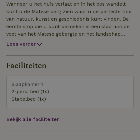
vrienden of een familie. Er is één badkamer die van
Wanneer u het huis verlaat en in het bos wandelt
alle gemakken is voorzien (badkamer bevindt zich
kunt u de Matese berg zien waar u de perfecte mix
op de kamerverdieping). Het restaurant van de
van natuur, kunst en geschiedenis kunt vinden. De
"Scuderie del Peschio" (200 mt) heeft een keuken
eerste stop die u kunt bezoeken is een stad aan de
waarin Rosaria de meest verbazingwekkende
voet van het Matese gebergte en het landschap
maaltijden kookt.
wordt gemarkeerd door de Tratturo Pescasseroli-
Lees verder
Candela, waar het oude Saepinum Romeinse
municipium (Altilia) is gelegen. U bezoekt deze
archeologische plek waar u de meest typische
Faciliteiten
plaatsen van een Romeinse stad kunt vinden: het
theater, het forum, de basiliek, de thermae, de
Slaapkamer 1
muurgordel met zijn toegangsdeuren, de tweede
2-pers. bed (1x)
halte zal de ruïnes van een andere, meer oude stad
Stapelbed (1x)
zijn: In Terravecchia is het mogelijk om de ruïnes
van de megalithische verdedigingsmuren en de
oude toegangsdeuren te zien, waaronder de
Bekijk alle faciliteiten
opvallende "Postierla del Matese", van Terravecchia
bereikt men via een kleine weg Passo Crocella en
via een bergpad komt men op de vlakte van