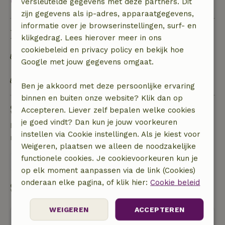
versleutelde gegevens met deze partners. Dit
zijn gegevens als ip-adres, apparaatgegevens,
informatie over je browserinstellingen, surf- en
Duurzaamheid
klikgedrag. Lees hierover meer in ons
cookiebeleid en privacy policy en bekijk hoe
Afval scheiden (glas, papier, plastic,
Google met jouw gegevens omgaat.
voedselafval/biologisch)
Biodiversiteitsvriendelijke tuin
Ben je akkoord met deze persoonlijke ervaring
binnen en buiten onze website? Klik dan op
Stel een vraag
Accepteren. Liever zelf bepalen welke cookies
je goed vindt? Dan kun je jouw voorkeuren
Neem contact op met de verhuurder van het
instellen via Cookie instellingen. Als je kiest voor
natuurhuisje
Weigeren, plaatsen we alleen de noodzakelijke
functionele cookies. Je cookievoorkeuren kun je
Stuur een bericht
op elk moment aanpassen via de link (Cookies)
onderaan elke pagina, of klik hier:
Cookie beleid
Start mijn boeking
WEIGEREN
ACCEPTEREN