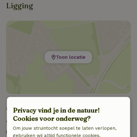
Ligging
Campitello di Sepino.
Toon locatie
Goed om te weten
Privacy vind je in de natuur!
Cookies voor onderweg?
Verblijfdetails
Om jouw struintocht soepel te laten verlopen,
Inchecken: 15:00- 20:00
gebruiken wij altijd functionele cookies.