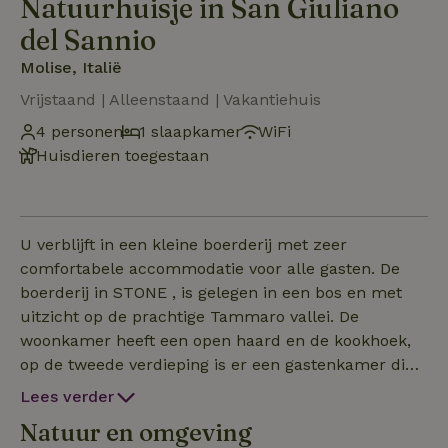
Natuurhuisje in San Giuliano
del Sannio
Molise, Italië
Vrijstaand | Alleenstaand | Vakantiehuis
4 personen
1 slaapkamer
WiFi
Huisdieren toegestaan
U verblijft in een kleine boerderij met zeer
comfortabele accommodatie voor alle gasten. De
boerderij in STONE , is gelegen in een bos en met
uitzicht op de prachtige Tammaro vallei. De
woonkamer heeft een open haard en de kookhoek,
op de tweede verdieping is er een gastenkamer die
zowel eenvoudig als authentiek is ingericht. De
Lees verder
kamer is voor twee gasten of comfortabel voor vier
Natuur en omgeving
personen, wat natuurlijk erg leuk is voor een groep