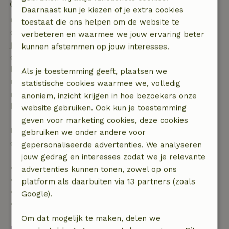
Uitchecken: 07:00- 11:00
Daarnaast kun je kiezen of je extra cookies
Gratis annuleren binnen 7 dagen
toestaat die ons helpen om de website te
Gratis annuleren binnen 7 dagen na bevestiging van
verbeteren en waarmee we jouw ervaring beter
je boeking, bij een boekingsaanvraag meer dan 28
kunnen afstemmen op jouw interesses.
dagen voor aanvang. Bij een boeking met aanvang
binnen 28 dagen geldt gratis annuleren binnen 24
Als je toestemming geeft, plaatsen we
uur. Bij annulering binnen gestelde periode heb je
statistische cookies waarmee we, volledig
recht op volledige terugbetaling van het
anoniem, inzicht krijgen in hoe bezoekers onze
boekingsbedrag.
website gebruiken. Ook kun je toestemming
geven voor marketing cookies, deze cookies
Daarna krijg je een deel van de reissom en 100% van
gebruiken we onder andere voor
de borg terugbetaald:
gepersonaliseerde advertenties. We analyseren
jouw gedrag en interesses zodat we je relevante
• tot 42 dagen voor aankomst: 70% terugbetaald
advertenties kunnen tonen, zowel op ons
• 42–28 dagen voor aankomst: 40% terugbetaald
platform als daarbuiten via 13 partners (zoals
• 28 dagen tot de aankomstdag: 10% terugbetaald
Google).
• op de aankomstdag of later: geen terugbetaling
Om dat mogelijk te maken, delen we
Bekijk alles