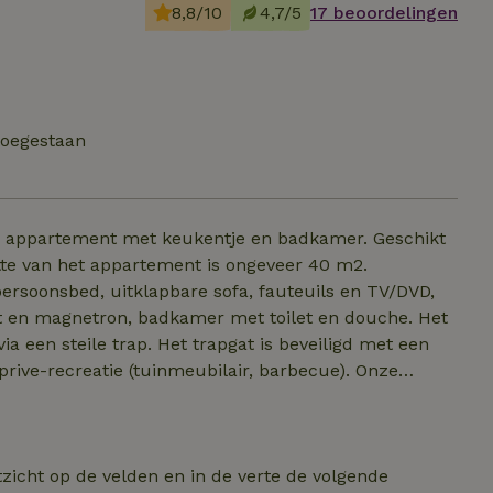
8,8/10
4,7/5
17 beoordelingen
toegestaan
er appartement met keukentje en badkamer. Geschikt
tte van het appartement is ongeveer 40 m2.
-persoonsbed, uitklapbare sofa, fauteuils en TV/DVD,
st en magnetron, badkamer met toilet en douche. Het
a een steile trap. Het trapgat is beveiligd met een
prive-recreatie (tuinmeubilair, barbecue). Onze
ruit plukken voor eigen gebruik. Parkeren naast de
nden en twee katten. Daarom zijn huisdieren niet
 van Praag met een treinverbinding van 30 min tot in
orp op ca. 1 km van het huis).
tzicht op de velden en in de verte de volgende