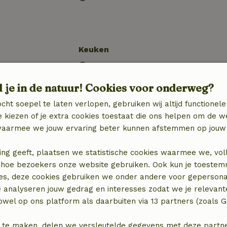
Keuken
)
Keuken
Koel-/vriescombinatie
d je in de natuur! Cookies voor onderweg?
Gasfornuis
cht soepel te laten verlopen, gebruiken wij altijd functionele
 kiezen of je extra cookies toestaat die ons helpen om de w
aarmee we jouw ervaring beter kunnen afstemmen op jouw 
ing geeft, plaatsen we statistische cookies waarmee we, vol
 in hoe bezoekers onze website gebruiken. Ook kun je toeste
es, deze cookies gebruiken we onder andere voor gepersona
e analyseren jouw gedrag en interesses zodat we je relevant
wel op ons platform als daarbuiten via 13 partners (zoals G
 te maken, delen we versleutelde gegevens met deze partners