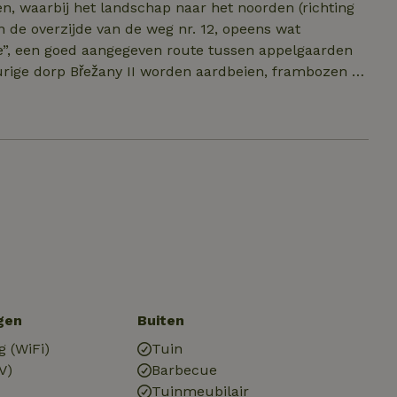
en, waarbij het landschap naar het noorden (richting
an de overzijde van de weg nr. 12, opeens wat
ute”, een goed aangegeven route tussen appelgaarden
urige dorp Břežany II worden aardbeien, frambozen en
en zelf-plukmethode worden verkocht, dus zelf het
 verblijf in de juiste periode valt is dat een leuke en
ing biedt de omgeving een mooie gelegenheid met als
usy, waar het aangenaam vertoeven is. Tuklaty zelf
erkje.
gen
Buiten
g (WiFi)
Tuin
V)
Barbecue
Tuinmeubilair