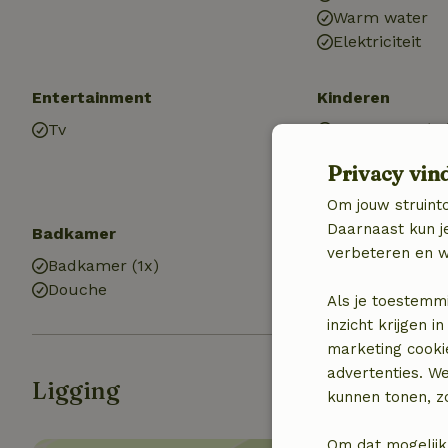
Warm water
Elektriciteit
Entertainment
Kinderen
Tv
Kinderstoel (1x
Trampoline
Privacy vin
Om jouw struinto
Daarnaast kun je
Badkamer
verbeteren en w
Badkamer (1x)
Douche
Als je toestemm
inzicht krijgen
marketing cooki
advertenties. W
Ligging
kunnen tonen, zo
Om dat mogelijk