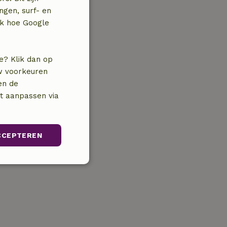
ngen, surf- en
jk hoe Google
e? Klik dan op
uw voorkeuren
en de
nt aanpassen via
CCEPTEREN
Niet-
geclassificeerd