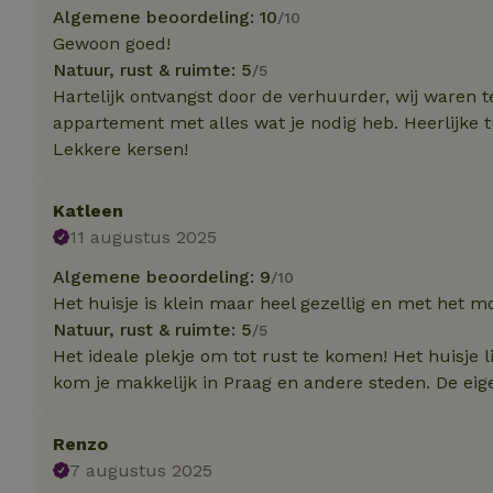
Algemene beoordeling: 10
/10
Strik
Gewoon goed!
Natuur, rust & ruimte: 5
/5
Strikt noodzakelijk
Hartelijk ontvangst door de verhuurder, wij waren 
accountbeheer. De w
appartement met alles wat je nodig heb. Heerlijke 
Naam
Lekkere kersen!
_tt_enable_cookie
Katleen
11 augustus 2025
CookieScriptCons
Algemene beoordeling: 9
/10
Het huisje is klein maar heel gezellig en met het m
sqzl_session_id
Natuur, rust & ruimte: 5
/5
Het ideale plekje om tot rust te komen! Het huisje l
kom je makkelijk in Praag en andere steden. De eige
_pinterest_ct_ua
Renzo
7 augustus 2025