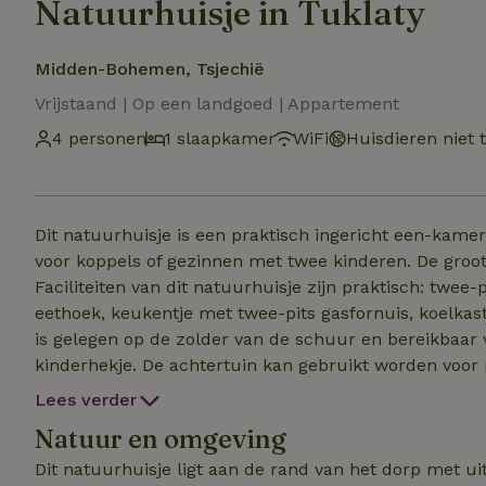
Natuurhuisje in Tuklaty
Midden-Bohemen, Tsjechië
Vrijstaand | Op een landgoed | Appartement
4 personen
1 slaapkamer
WiFi
Huisdieren niet 
Dit natuurhuisje is een praktisch ingericht een-kam
voor koppels of gezinnen met twee kinderen. De groo
Faciliteiten van dit natuurhuisje zijn praktisch: twee
eethoek, keukentje met twee-pits gasfornuis, koelka
is gelegen op de zolder van de schuur en bereikbaar vi
kinderhekje. De achtertuin kan gebruikt worden voor 
gasten kunnen uit de moestuin seizoensgroenten en f
Lees verder
schuur. De tuin wordt bewoond door 2 vriendelijke ho
Natuur en omgeving
welkom. Tuklaty is een klein dorpje 20 km ten oosten
het historische stadscentrum (2-4x/uur – station in d
Dit natuurhuisje ligt aan de rand van het dorp met ui