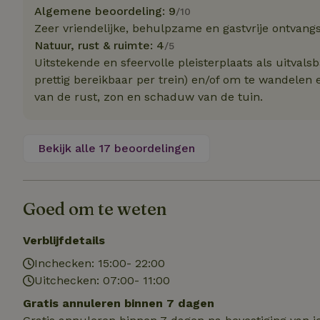
Naam
Naam
Algemene beoordeling: 9
Naam
/10
sqzllocal
_nhft_booking-wi
Zeer vriendelijke, behulpzame en gastvrije ontvang
Naam
_ttp
Natuur, rust & ruimte: 4
/5
_nhftconstraint_t
uid
Uitstekende en sfeervolle pleisterplaats als uitval
_nhftconstraint_h
prettig bereikbaar per trein) en/of om te wandelen
_nhft_eu-rental-r
van de rust, zon en schaduw van de tuin.
_nhftconstraint_
_ttp
onboarding
_nhftconstraint_
nh_experiments
ttcsid_D3OACIBC
_nhft_translation
Bekijk alle 17 beoordelingen
_nhftconstraint_e
_ga
IDE
_nhftconstraint_r
FPAU
_nhft_wizard-en
Goed om te weten
uet_vid
MUID
_nhft_house-relev
Verblijfdetails
_ga_JRK1QL37RY
_nhftconstraint_
_nhft_search-gro
Inchecken: 15:00- 22:00
locations
_nhft_tourist-tax
Uitchecken: 07:00- 11:00
_nhft_recently-vi
_nhftconstraint_t
Gratis annuleren binnen 7 dagen
_pin_unauth