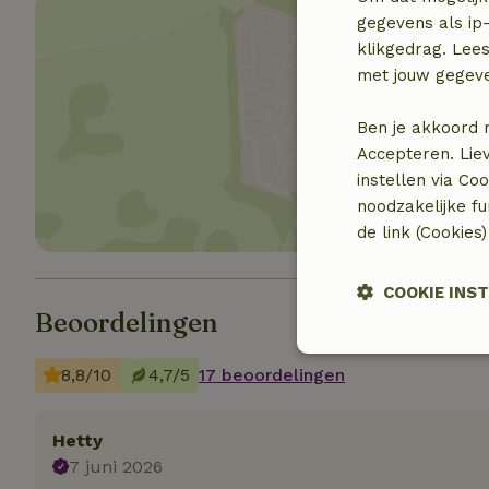
gegevens als ip-
klikgedrag. Lees
met jouw gegev
Toon 
Ben je akkoord 
Accepteren. Lie
instellen via Co
noodzakelijke f
de link (Cookies
COOKIE INS
Beoordelingen
Strikt
8,8/10
4,7/5
17 beoordelingen
noodzakelijk
Hetty
7 juni 2026