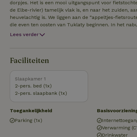
dorpjes. Het is een mooi uitgangspunt voor fietstocht
de Elbe-rivier) tamelijk vlak is, en naar het zuiden, a
heuvelachtig is. We liggen aan de “appeltjes-fietsro
die even ten oosten van Tuklaty beginnen. In het nab
andere bessen gekweekt die, zodra ze rijp zijn, op e
Lees verder
veld in, plukken, laten wegen en afrekenen. Dus als het
lekkere activiteit. Voor een ochtend- of avondwandel
mogelijk doel een bronnetje in het naburige Tlustovo
Faciliteiten
heeft een barok kasteeltje, een klokkentoren en een k
Slaapkamer 1
2-pers. bed (1x)
2-pers. slaapbank (1x)
Toegankelijkheid
Basisvoorzienin
Parking (1x)
Internettoegan
Verwarming (C
Drinkwater