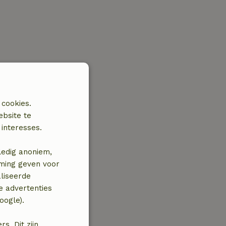
 cookies.
ebsite te
interesses.
ledig anoniem,
mming geven voor
liseerde
e advertenties
oogle).
. Dit zijn