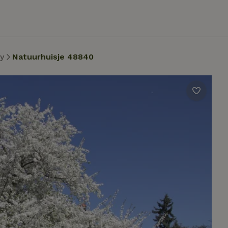
y
Natuurhuisje 48840