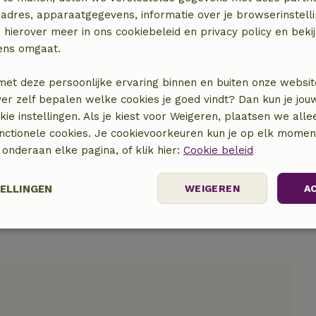
adres, apparaatgegevens, informatie over je browserinstelli
 hierover meer in ons cookiebeleid en privacy policy en beki
ens omgaat.
locatie
met deze persoonlijke ervaring binnen en buiten onze websit
ver zelf bepalen welke cookies je goed vindt? Dan kun je jo
okie instellingen. Als je kiest voor Weigeren, plaatsen we alle
unctionele cookies. Je cookievoorkeuren kun je op elk mome
) onderaan elke pagina, of klik hier:
Cookie beleid
TELLINGEN
WEIGEREN
A
Prestatie
Targeting
Functioneel