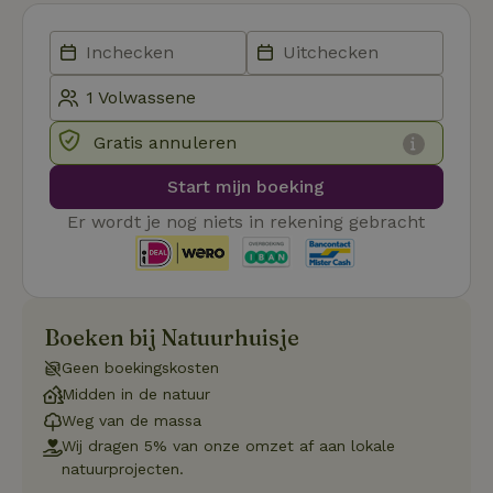
Aanbieder
/
Naam
Vervaldatum
Omschrij
Domein
_tt_enable_cookie
.natuurhuisje.nl
2 maanden
Deze coo
4 weken
gebruikt
voorkeur
gebruike
Gratis annuleren
betrekkin
gebruik v
op de web
Start mijn boeking
onthoude
CookieScriptConsent
CookieScript
4 weken 2
Deze coo
Er wordt je nog niets in rekening gebracht
.natuurhuisje.nl
dagen
gebruikt 
Cookie-S
service 
cookievo
van bezo
onthoude
cookie-b
Boeken bij Natuurhuisje
Cookie-Sc
Google
noodzake
Privacy Policy
Geen boekingskosten
correct t
Midden in de natuur
sqzl_session_id
.natuurhuisje.nl
29 minuten
Dit cooki
53
gebruikt
Weg van de massa
seconden
gebruiker
Wij dragen 5% van onze omzet af aan lokale
onderhou
de webse
natuurprojecten.
waardoor