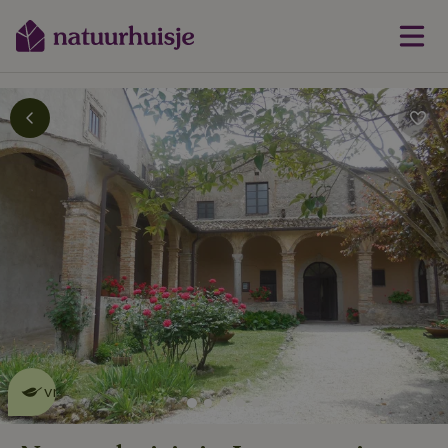
Dit natuurhuisje is eco-
vriendelijk
lees meer