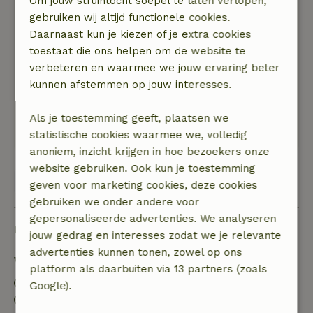
Om jouw struintocht soepel te laten verlopen,
WiFi in een aparte ruimte beneden geeft best
gebruiken wij altijd functionele cookies.
rust!
Daarnaast kun je kiezen of je extra cookies
Natuur, rust & ruimte: 5
/5
toestaat die ons helpen om de website te
Bijzonder mooie omgeving, met hooggelegen
verbeteren en waarmee we jouw ervaring beter
oude stadjes. Prachtig klooster, en het
kunnen afstemmen op jouw interesses.
appartement een hele bijzondere ervaring. Fijne
inrichting, rust, uit ieder raam een heel mooi
Als je toestemming geeft, plaatsen we
uitzicht.
statistische cookies waarmee we, volledig
anoniem, inzicht krijgen in hoe bezoekers onze
website gebruiken. Ook kun je toestemming
Bekijk alle 19 beoordelingen
geven voor marketing cookies, deze cookies
gebruiken we onder andere voor
gepersonaliseerde advertenties. We analyseren
Goed om te weten
jouw gedrag en interesses zodat we je relevante
advertenties kunnen tonen, zowel op ons
Verblijfdetails
platform als daarbuiten via 13 partners (zoals
Inchecken: 15:00- 22:00
Google).
Uitchecken: 07:00- 11:00