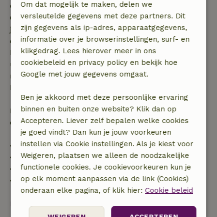
Om dat mogelijk te maken, delen we
Gratis annuleren binnen 7 dagen
versleutelde gegevens met deze partners. Dit
Gratis annuleren binnen 7 dagen na bevestiging van
zijn gegevens als ip-adres, apparaatgegevens,
je boeking, bij een boekingsaanvraag meer dan 28
informatie over je browserinstellingen, surf- en
dagen voor aanvang. Bij een boeking met aanvang
klikgedrag. Lees hierover meer in ons
binnen 28 dagen geldt gratis annuleren binnen 24
cookiebeleid en privacy policy en bekijk hoe
uur. Bij annulering binnen gestelde periode heb je
Google met jouw gegevens omgaat.
recht op volledige terugbetaling van het
boekingsbedrag.
Ben je akkoord met deze persoonlijke ervaring
binnen en buiten onze website? Klik dan op
Daarna krijg je een deel van de reissom en 100% van
Accepteren. Liever zelf bepalen welke cookies
de borg terugbetaald:
je goed vindt? Dan kun je jouw voorkeuren
instellen via Cookie instellingen. Als je kiest voor
• tot 42 dagen voor aankomst: 70% terugbetaald
Weigeren, plaatsen we alleen de noodzakelijke
• 42–28 dagen voor aankomst: 40% terugbetaald
functionele cookies. Je cookievoorkeuren kun je
• 28 dagen tot de aankomstdag: 10% terugbetaald
op elk moment aanpassen via de link (Cookies)
• op de aankomstdag of later: geen terugbetaling
onderaan elke pagina, of klik hier:
Cookie beleid
Bekijk alles
WEIGEREN
ACCEPTEREN