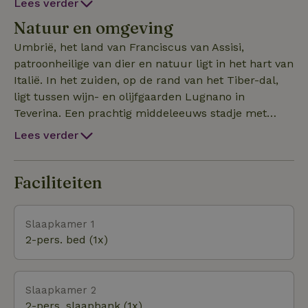
Lees verder
tuin. Op de loggia en het terras is het goed toeven.
Natuur en omgeving
Het comfortabele natuurhuisje bestaat uit 4
voormalige kloostercellen. Een woonkamer,
Umbrië, het land van Franciscus van Assisi,
keuken/badkamer, eetkamer en een slaapkamer en
patroonheilige van dier en natuur ligt in het hart van
is geschikt voor 2+2 personen.
Italië. In het zuiden, op de rand van het Tiber-dal,
ligt tussen wijn- en olijfgaarden Lugnano in
Teverina. Een prachtig middeleeuws stadje met
smalle straatjes waar duizend jaar geschiedenis
Lees verder
levend aanwezig is.
Faciliteiten
Slaapkamer 1
2-pers. bed (1x)
Slaapkamer 2
2-pers. slaapbank (1x)