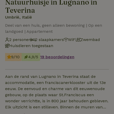
Natuurhuisje in Lugnano in
Teverina
Umbrië, Italië
Deel van een huis, geen alleen bewoning | Op een
landgoed | Appartement
2 personen
2 slaapkamers
WiFi
Zwembad
Huisdieren toegestaan
9/10
4,9/5
19 beoordelingen
Aan de rand van Lugnano in Teverina staat de
accommodatie, een franciscanerklooster uit de 13e
eeuw. De eenvoud en charme van dit eeuwenoude
gebouw, op de plaats waar St.Franciscus een
wonder verrichtte, is in 800 jaar behouden gebleven.
Elk uitzicht is een stilleven. Binnen de muren van
het kloosterterrein ligt het zwembad in de ruime