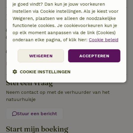
je goed vindt? Dan kun je jouw voorkeuren
instellen via Cookie instellingen. Als je kiest voor
Duurzaamheid
Weigeren, plaatsen we alleen de noodzakelijke
functionele cookies. Je cookievoorkeuren kun je
Energie label: C
op elk moment aanpassen via de link (Cookies)
Off grid of voorzien van 100% hernieuwbare
onderaan elke pagina, of klik hier:
Cookie beleid
energie
Natuurlijke isolatiematerialen
WEIGEREN
ACCEPTEREN
Bekijk alles
COOKIE INSTELLINGEN
Stel een vraag
Strikt
Prestatie
Targeting
noodzakelijk
Neem contact op met de verhuurder van het
natuurhuisje
Functioneel
Niet-geclassificeerd
Stuur een bericht
Start mijn boeking