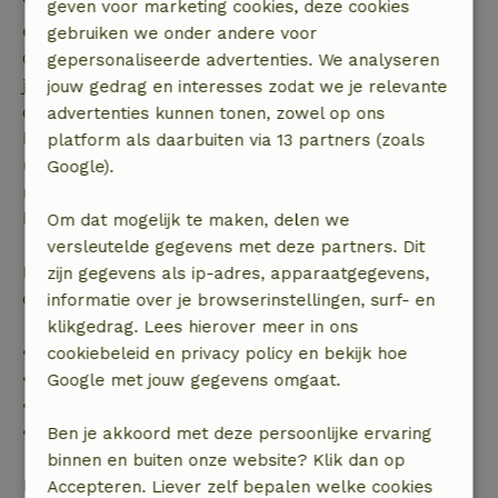
geven voor marketing cookies, deze cookies
Gratis annuleren binnen 7 dagen
gebruiken we onder andere voor
Gratis annuleren binnen 7 dagen na bevestiging van
gepersonaliseerde advertenties. We analyseren
je boeking, bij een boekingsaanvraag meer dan 28
jouw gedrag en interesses zodat we je relevante
dagen voor aanvang. Bij een boeking met aanvang
advertenties kunnen tonen, zowel op ons
binnen 28 dagen geldt gratis annuleren binnen 24
platform als daarbuiten via 13 partners (zoals
uur. Bij annulering binnen gestelde periode heb je
Google).
recht op volledige terugbetaling van het
boekingsbedrag.
Om dat mogelijk te maken, delen we
versleutelde gegevens met deze partners. Dit
Daarna krijg je een deel van de reissom en 100% van
zijn gegevens als ip-adres, apparaatgegevens,
de borg terugbetaald:
informatie over je browserinstellingen, surf- en
klikgedrag. Lees hierover meer in ons
• tot 42 dagen voor aankomst: 70% terugbetaald
cookiebeleid en privacy policy en bekijk hoe
• 42–28 dagen voor aankomst: 40% terugbetaald
Google met jouw gegevens omgaat.
• 28 dagen tot de aankomstdag: 10% terugbetaald
• op de aankomstdag of later: geen terugbetaling
Ben je akkoord met deze persoonlijke ervaring
binnen en buiten onze website? Klik dan op
Bekijk alles
Accepteren. Liever zelf bepalen welke cookies