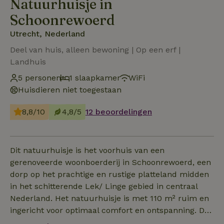
Natuurhuisje in
Schoonrewoerd
Utrecht, Nederland
Deel van huis, alleen bewoning | Op een erf |
Landhuis
5 personen
1 slaapkamer
WiFi
Huisdieren niet toegestaan
8,8/10
4,8/5
12 beoordelingen
Dit natuurhuisje is het voorhuis van een
gerenoveerde woonboerderij in Schoonrewoerd, een
dorp op het prachtige en rustige platteland midden
in het schitterende Lek/ Linge gebied in centraal
Nederland. Het natuurhuisje is met 110 m² ruim en
ingericht voor optimaal comfort en ontspanning. De
begane grond beschikt over een grote woonkamer