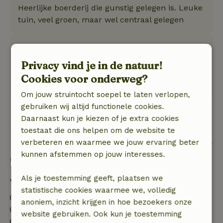
Heerlijke boerderij die gunstig gelegen is. Leuke
tuin, veel groen, maar wel centraal gelegen
Pieter
26 mei 2023
Privacy vind je in de natuur!
Cookies voor onderweg?
Algemene beoordeling: 8
/10
Natuur, rust & ruimte: 5
/5
Om jouw struintocht soepel te laten verlopen,
gebruiken wij altijd functionele cookies.
Daarnaast kun je kiezen of je extra cookies
Bekijk alle 12 beoordelingen
toestaat die ons helpen om de website te
verbeteren en waarmee we jouw ervaring beter
kunnen afstemmen op jouw interesses.
Goed om te weten
Als je toestemming geeft, plaatsen we
Verblijfdetails
statistische cookies waarmee we, volledig
Inchecken: 15:00- 22:00
anoniem, inzicht krijgen in hoe bezoekers onze
Uitchecken: 07:00- 10:00
website gebruiken. Ook kun je toestemming
Contactloos verblijf mogelijk