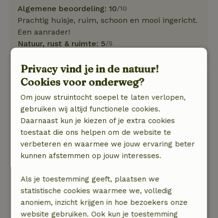
Algemene beoordeling: 10
/10
Prachtig huisje, ruim, schoon en mooi ingericht.
Een aanrader!
Natuur, rust & ruimte: 5
/5
Heerlijk tot rust gekomen.
Privacy vind je in de natuur!
Cookies voor onderweg?
Lia
15 juni 2026
Om jouw struintocht soepel te laten verlopen,
gebruiken wij altijd functionele cookies.
Algemene beoordeling: 10
/10
Daarnaast kun je kiezen of je extra cookies
Het is heel schoon en is van alle gemakken
toestaat die ons helpen om de website te
voorzien. Er waren meer dan genoeg
verbeteren en waarmee we jouw ervaring beter
handdoeken aanwezig.
kunnen afstemmen op jouw interesses.
Het 2-pers.bed ligt ook heel goed.
Natuur, rust & ruimte: 5
/5
Als je toestemming geeft, plaatsen we
Het is een comfortabel en gezellig huisje.
statistische cookies waarmee we, volledig
De laatste dag was het erg heet, maar het huisje
anoniem, inzicht krijgen in hoe bezoekers onze
bleef gelukkig lekker koel. Dat was super fijn.
website gebruiken. Ook kun je toestemming
De omgeving is prachtig! We hebben veel