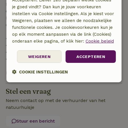
Accepteren. Liever zelf bepalen welke cookies
Bij annulering binnen gestelde periode heb je recht
je goed vindt? Dan kun je jouw voorkeuren
op volledige terugbetaling van het boekingsbedrag.
instellen via Cookie instellingen. Als je kiest voor
Daarna krijg je een deel van de reissom en 100% van
Weigeren, plaatsen we alleen de noodzakelijke
de borg terugbetaald:
functionele cookies. Je cookievoorkeuren kun je
op elk moment aanpassen via de link (Cookies)
• tot 42 dagen voor aankomst: 70% terugbetaald
onderaan elke pagina, of klik hier:
Cookie beleid
• 42–28 dagen voor aankomst: 40% terugbetaald
• 28 dagen tot de aankomstdag: 10% terugbetaald
WEIGEREN
ACCEPTEREN
• op de aankomstdag of later: geen terugbetaling
COOKIE INSTELLINGEN
Bekijk alles
Strikt
Prestatie
Targeting
noodzakelijk
Stel een vraag
Neem contact op met de verhuurder van het
natuurhuisje
Functioneel
Niet-geclassificeerd
Stuur een bericht