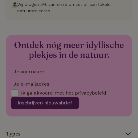
cookievo
Wij dragen 5% van onze omzet af aan lokale
van bezo
onthoude
natuurprojecten.
cookie-b
Cookie-Sc
Google
noodzake
Privacy Policy
correct t
sqzl_session_id
.natuurhuisje.nl
29 minuten
Dit cooki
53
gebruikt
Ontdek nóg meer idyllische
seconden
gebruiker
onderhou
plekjes in de natuur.
de webse
waardoor
consisten
efficiënte
Je voornaam
gebruiker
kan biede
paginabe
Je e-mailadres
sessies.
Ik ga akkoord met het
privacybeleid
.
_pinterest_ct_ua
Pinterest Inc.
1 jaar
Deze coo
.ct.pinterest.com
geplaatst 
tot Pinter
Inschrijven nieuwsbrief
Marketin
Types
Naam
Naam
Aanbieder
Aanbieder
/
Domein
/
Domein
Vervaldatum
Vervaldatum
O