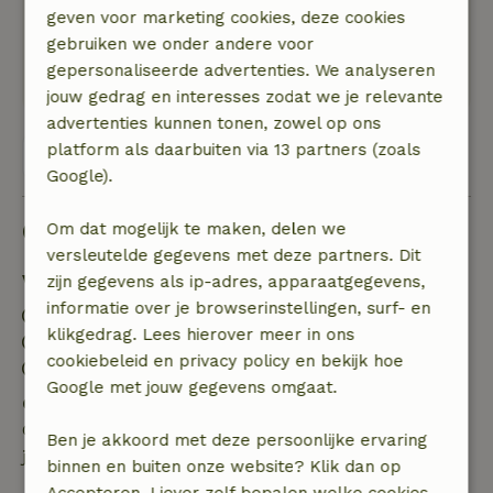
geven voor marketing cookies, deze cookies
gewandeld en gefietst. Wel op ebikes, anders
gebruiken we onder andere voor
was het best pittig geweest.
gepersonaliseerde advertenties. We analyseren
We hebben erg van ons verblijf genoten!
jouw gedrag en interesses zodat we je relevante
advertenties kunnen tonen, zowel op ons
platform als daarbuiten via 13 partners (zoals
Bekijk alle 108 beoordelingen
Google).
Goed om te weten
Om dat mogelijk te maken, delen we
versleutelde gegevens met deze partners. Dit
Verblijfdetails
zijn gegevens als ip-adres, apparaatgegevens,
informatie over je browserinstellingen, surf- en
Inchecken: 14:00- 22:00
klikgedrag. Lees hierover meer in ons
Uitchecken: 07:00- 10:00
cookiebeleid en privacy policy en bekijk hoe
Contactloos verblijf mogelijk
Google met jouw gegevens omgaat.
Gratis annuleren binnen 24 uur
Gratis annuleren binnen 24 uur na bevestiging van
Ben je akkoord met deze persoonlijke ervaring
je boeking.
binnen en buiten onze website? Klik dan op